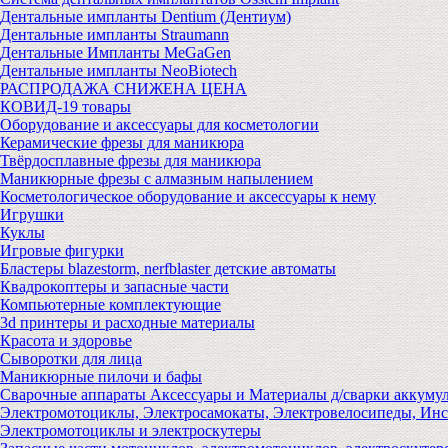
Дентальные импланты Dentium (Дентиум)
Дентальные импланты Straumann
Дентальные Импланты MeGaGen
Дентальные импланты NeoBiotech
РАСПРОДАЖА СНИЖЕНА ЦЕНА
КОВИД-19 товары
Оборудование и аксессуары для косметологии
Керамические фрезы для маникюра
Твёрдосплавные фрезы для маникюра
Маникюрные фрезы с алмазным напылением
Косметологическое оборудование и аксессуары к нему
Игрушки
Куклы
Игровые фигурки
Бластеры blazestorm, nerfblaster детские автоматы
Квадрокоптеры и запасные части
Компьютерные комплектующие
3d принтеры и расходные материалы
Красота и здоровье
Сыворотки для лица
Маникюрные пилочи и бафы
Сварочные аппараты Аксессуары и Материалы д/сварки аккуму
Электромотоциклы, Электросамокаты, Электровелосипеды, Ин
Электромотоциклы и электроскутеры