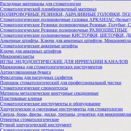
Расходные материалы для стоматологии
Стоматологический пломбировочный материал
ПОЛИРОВОЧНЫЕ РЕЗИНКИ, АБРАЗИВНЫЕ ГОЛОВКИ, П
Стоматологические полировочные головки АРКАНЗАС (белые)
Стоматологические Резинки полировочные Розовые, Голубые, 
Стоматологические Резинки полировочные РАЗНОЦВЕТНЫЕ
Стоматологические полировочные КИСТОЧКИ, ЩЕТОЧКИ, 
Анкерные штифты, Ключи для анкерных штифтов, Микроимпл
Стоматологические анкерные штифты
Ключи для анкерных штифтов
Микроимпланты
ИГЛЫ ЭНДОДОНТИЧЕСКИЕ ДЛЯ ИРРИГАЦИИ КАНАЛОВ
Маркировка для стоматологических инструментов
Артикуляционная бумага
Фиксаторы для нагрудных салфеток
Порошок стоматологический для профессиональной чистки
Стоматологические слюноотсосы
Матрицы металлические контурные секционные
Пластиковые клинья
Стоматологические инструменты и оборудование
Хирургические и смотровые инструменты для стоматологии
Сверла, боры, фрезы, диски, трепаны, рукоятки для микроимпла
Отвертки стоматологические
Ручной хирургический инструмент
Стоматологические ретракторы