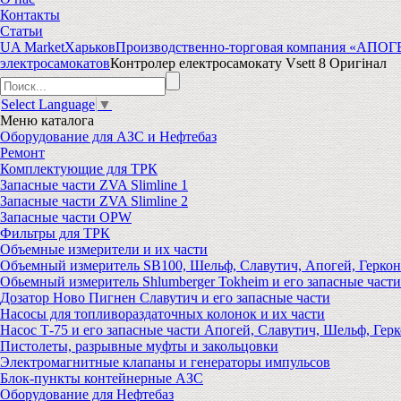
Контакты
Статьи
UA Market
Харьков
Производственно-торговая компания «АПО
электросамокатов
Контролер електросамокату Vsett 8 Оригінал
Select Language
▼
Меню
каталога
Оборудование для АЗС и Нефтебаз
Ремонт
Комплектующие для ТРК
Запасные части ZVA Slimline 1
Запасные части ZVA Slimline 2
Запасные части OPW
Фильтры для ТРК
Объемные измерители и их части
Объемный измеритель SB100, Шельф, Славутич, Апогей, Геркон
Обьемный измеритель Shlumberger Tokheim и его запасные части
Дозатор Ново Пигнен Славутич и его запасные части
Насосы для топливораздаточных колонок и их части
Насос Т-75 и его запасные части Апогей, Славутич, Шельф, Герк
Пистолеты, разрывные муфты и закольцовки
Электромагнитные клапаны и генераторы импульсов
Блок-пункты контейнерные АЗС
Оборудование для Нефтебаз