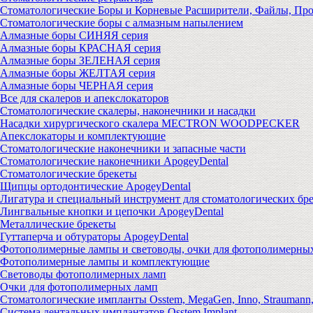
Стоматологические Боры и Корневые Расширители, Файлы, Пр
Стоматологические боры с алмазным напылением
Алмазные боры СИНЯЯ серия
Алмазные боры КРАСНАЯ серия
Алмазные боры ЗЕЛЕНАЯ серия
Алмазные боры ЖЕЛТАЯ серия
Алмазные боры ЧЕРНАЯ серия
Все для скалеров и апекслокаторов
Стоматологические скалеры, наконечники и насадки
Насадки хирургического скалера MECTRON WOODPECKER
Апекслокаторы и комплектующие
Стоматологические наконечники и запасные части
Стоматологические наконечники ApogeyDental
Стоматологические брекеты
Щипцы ортодонтические ApogeyDental
Лигатура и специальный инструмент для стоматологических бр
Лингвальные кнопки и цепочки ApogeyDental
Металлические брекеты
Гуттаперча и обтураторы ApogeyDental
Фотополимерные лампы и световоды, очки для фотополимерны
Фотополимерные лампы и комплектующие
Световоды фотополимерных ламп
Очки для фотополимерных ламп
Стоматологические импланты Osstem, MegaGen, Inno, Strauman
Система дентальных имплантатов Osstem Implant