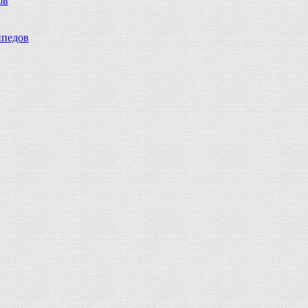
ов
педов