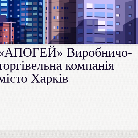
«АПОГЕЙ» Виробничо-
торгівельна компанія
місто Харків