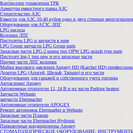
Контроллер управления ТРК
Арматура емкостного парка АЗС
Строительство АЗС
Емкости для АЗС 10-40 кубов одно и двух стенные многосекци
Оборудование для АГЗС ЛПГ
LPG насосы
Колонки ЛПГ
Пистолеты LPG и запчасти к ним
LPG Group запчасти LPG Group parts
Запасные части LPG-2 крана тип OPW LPG nozzle type parts
Пистолет lpg-1 тип opw и его запасные части
Прочие части ЛПГ колонки
Мойки высокого давления Apogey HD (Karcher HD) профессион
Дозатор LPG (Апогей, Шельф, Tatsuno) и его части
Оборудование для гаражей и собственного учета топлива
Автоклимат Apogey
Автономные отопители 12, 24 В и их части Parking heaters
Запчасти Webasto
запчасти Eberspacher
Автономные отопители APOGEY
Ремонт автономок Ebersparher и Webasto
Запасные части Планар
Запасные части Eberspacher Hydronic
Парковочные кондиционеры Apogey
СТОМАТОЛОГИЧЕСКОЕ ОБОРУДОВАНИЕ, ИНСТРУМЕНТ