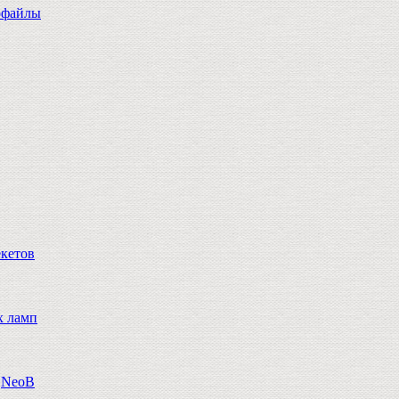
офайлы
екетов
х ламп
n,NeoB