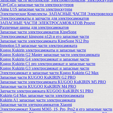
Запасные части мотоциклов, электромотоциклов, электроскутер
CityCoCo запасные части электроскутеров
Aima U1S запасные части электроскутера
Электрические Комплекты, ЗАПАСНЫЕ ЧАСТИ Электровелоси
Электросамокаты и запчасти для электросамокатов
ЗАПАСНЫЕ ЧАСТИ ЭЛЕКТРОСАМОКАТОВ Proove
Различные шины для электросамокатов
Запасные части электросамокатов KingSong
Электросамокат kingsong n12t и его запасные части
Запасные части электросамоката KingSong N12 Pro
Inmotion L9 запасные части электросамоката
Kugoo Kukirin электросамокаты и запасные части
Kugoo Kukirin G2 Master запасные части электросамоката
Kugoo Kukirin G4 электросамокат и запасные части
Kugoo Kukirin C1 pro электросамокат и запасные части
Kugoo Kukirin G3 электросамокат и запасные части
Электросамокат и запасные части Kugoo Kukirin G2 Max
Запасные части KUGOO KuKIRIN G2 PRO
Запасные части электросамоката KUGOO KuKIRIN M5 PRO
Запасные части KUGOO KuKIRIN M4 PRO
Запчасти электросамоката KUGOO KuKIRIN S1 PRO
Kukirin G4 Max запасные части электросамоката
Kukirin A1 запасные части электросамоката
Запасные части элеткросамокатов Xiaomi
Электросамокат Xiaomi M365, 1S, Pro, Pro2 и его запасные части