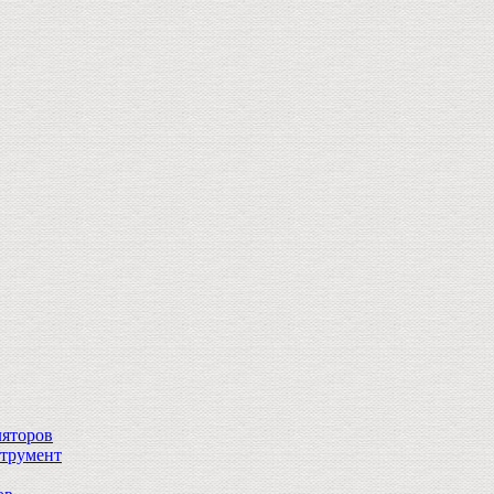
ляторов
струмент