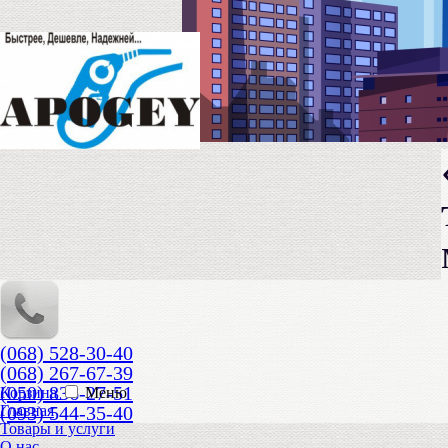
(068) 528-30-40
(068) 267-67-39
(050) 836-27-51
Корзина
Меню
(093) 544-35-40
Главная
Товары и услуги
О нас