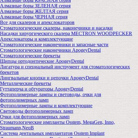
Алмазные боры КРАСНАЯ серия
Алмазные боры ЗЕЛЕНАЯ серия
Алмазные боры ЖЕЛТАЯ серия
Алмазные боры ЧЕРНАЯ серия
Все для скалеров и апекслокаторов
Стоматологические скалеры, наконечники и насадки
Насадки хирургического скалера MECTRON WOODPECKER
Апекслокаторы и комплектующие
Стоматологические наконечники и запасные части
Стоматологические наконечники ApogeyDental
Стоматологические брекеты
Щипцы ортодонтические ApogeyDental
Лигатура и специальный инструмент для стоматологических
брекетов
Лингвальные кнопки и цепочки ApogeyDental
Металлические брекеты
Гуттаперча и обтураторы ApogeyDental
Фотополимерные лампы и световоды, очки для
фотополимерных ламп
Фотополимерные лампы и комплектующие
Световоды фотополимерных ламп
Очки для фотополимерных ламп
Стоматологические импланты Osstem, MegaGen, Inno,
Straumann,NeoB
Система дентальных имплантатов Osstem Implant