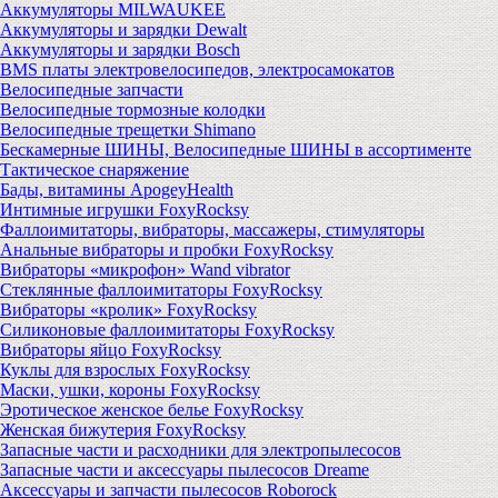
Аккумуляторы MILWAUKEE
Аккумуляторы и зарядки Dewalt
Аккумуляторы и зарядки Bosch
BMS платы электровелосипедов, электросамокатов
Велосипедные запчасти
Велосипедные тормозные колодки
Велосипедные трещетки Shimano
Бескамерные ШИНЫ, Велосипедные ШИНЫ в ассортименте
Тактическое снаряжение
Бады, витамины ApogeyHealth
Интимные игрушки FoxyRocksy
Фаллоимитаторы, вибраторы, массажеры, стимуляторы
Анальные вибраторы и пробки FoxyRocksy
Вибраторы «микрофон» Wand vibrator
Стеклянные фаллоимитаторы FoxyRocksy
Вибраторы «кролик» FoxyRocksy
Силиконовые фаллоимитаторы FoxyRocksy
Вибраторы яйцо FoxyRocksy
Куклы для взрослых FoxyRocksy
Маски, ушки, короны FoxyRocksy
Эротическое женское белье FoxyRocksy
Женская бижутерия FoxyRocksy
Запасные части и расходники для электропылесосов
Запасные части и аксессуары пылесосов Dreame
Аксессуары и запчасти пылесосов Roborock