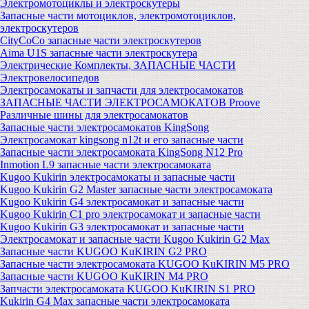
Электромотоциклы и электроскутеры
Запасные части мотоциклов, электромотоциклов,
электроскутеров
CityCoCo запасные части электроскутеров
Aima U1S запасные части электроскутера
Электрические Комплекты, ЗАПАСНЫЕ ЧАСТИ
Электровелосипедов
Электросамокаты и запчасти для электросамокатов
ЗАПАСНЫЕ ЧАСТИ ЭЛЕКТРОСАМОКАТОВ Proove
Различные шины для электросамокатов
Запасные части электросамокатов KingSong
Электросамокат kingsong n12t и его запасные части
Запасные части электросамоката KingSong N12 Pro
Inmotion L9 запасные части электросамоката
Kugoo Kukirin электросамокаты и запасные части
Kugoo Kukirin G2 Master запасные части электросамоката
Kugoo Kukirin G4 электросамокат и запасные части
Kugoo Kukirin C1 pro электросамокат и запасные части
Kugoo Kukirin G3 электросамокат и запасные части
Электросамокат и запасные части Kugoo Kukirin G2 Max
Запасные части KUGOO KuKIRIN G2 PRO
Запасные части электросамоката KUGOO KuKIRIN M5 PRO
Запасные части KUGOO KuKIRIN M4 PRO
Запчасти электросамоката KUGOO KuKIRIN S1 PRO
Kukirin G4 Max запасные части электросамоката