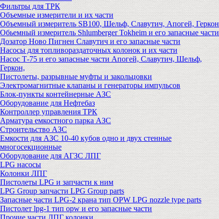
Фильтры для ТРК
Объемные измерители и их части
Объемный измеритель SB100, Шельф, Славутич, Апогей, Геркон
Обьемный измеритель Shlumberger Tokheim и его запасные части
Дозатор Ново Пигнен Славутич и его запасные части
Насосы для топливораздаточных колонок и их части
Насос Т-75 и его запасные части Апогей, Славутич, Шельф,
Геркон,
Пистолеты, разрывные муфты и закольцовки
Электромагнитные клапаны и генераторы импульсов
Блок-пункты контейнерные АЗС
Оборудование для Нефтебаз
Контроллер управления ТРК
Арматура емкостного парка АЗС
Строительство АЗС
Емкости для АЗС 10-40 кубов одно и двух стенные
многосекционные
Оборудование для АГЗС ЛПГ
LPG насосы
Колонки ЛПГ
Пистолеты LPG и запчасти к ним
LPG Group запчасти LPG Group parts
Запасные части LPG-2 крана тип OPW LPG nozzle type parts
Пистолет lpg-1 тип opw и его запасные части
Прочие части ЛПГ колонки