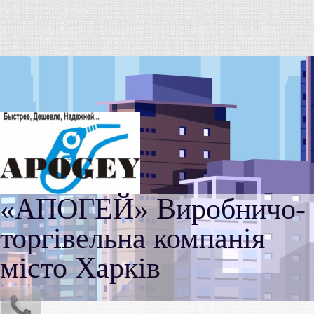
«АПОГЕЙ» Виробничо-
торгівельна компанія
місто Харків