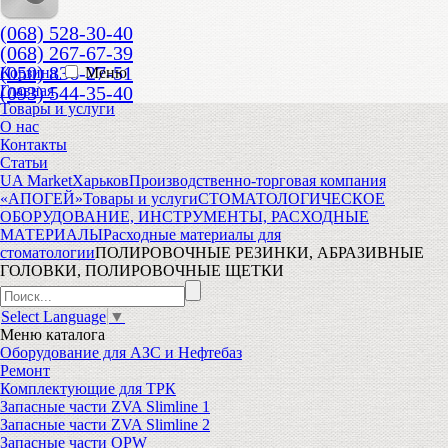
(068) 528-30-40
(068) 267-67-39
(050) 836-27-51
Корзина
Меню
(093) 544-35-40
Главная
Товары и услуги
О нас
Контакты
Статьи
UA Market
Харьков
Производственно-торговая компания
«АПОГЕЙ»
Товары и услуги
СТОМАТОЛОГИЧЕСКОЕ
ОБОРУДОВАНИЕ, ИНСТРУМЕНТЫ, РАСХОДНЫЕ
МАТЕРИАЛЫ
Расходные материалы для
стоматологии
ПОЛИРОВОЧНЫЕ РЕЗИНКИ, АБРАЗИВНЫЕ
ГОЛОВКИ, ПОЛИРОВОЧНЫЕ ЩЕТКИ
Select Language
▼
Меню
каталога
Оборудование для АЗС и Нефтебаз
Ремонт
Комплектующие для ТРК
Запасные части ZVA Slimline 1
Запасные части ZVA Slimline 2
Запасные части OPW