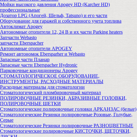
Мойки высокого давления Apogey HD (Karcher HD)
профессиональные
Дозатор LPG (Апогей, Шельф, Tatsuno) и его части
Оборудование для гаражей и собственного учета топлива
Автоклимат Apogey
Автономные отопители 12, 24 В и их части Parking heaters
Запчасти Webasto
запчасти Eberspacher
Автономные отопители APOGEY
Ремонт автономок Ebersparher и Webasto
Запасные части Планар
Запасные части Eberspacher Hydronic
Парковочные кондиционеры Apogey
СТОМАТОЛОГИЧЕСКОЕ ОБОРУДОВАНИЕ,
ИНСТРУМЕНТЫ, РАСХОДНЫЕ МАТЕРИАЛЫ
Расходные материалы для стоматологии
Стоматологический пломбировочный материал
ПОЛИРОВОЧНЫЕ РЕЗИНКИ, АБРАЗИВНЫЕ ГОЛОВКИ,
ПОЛИРОВОЧНЫЕ ЩЕТКИ
Стоматологические полировочные головки АРКАНЗАС (белые)
Стоматологические Резинки полировочные Розовые, Голубые,
Серые
Стоматологические Резинки полировочные РАЗНОЦВЕТНЫЕ
Стоматологические полировочные КИСТОЧКИ, ЩЕТОЧКИ,
ДИСКИ