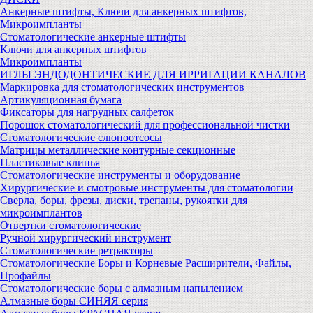
Анкерные штифты, Ключи для анкерных штифтов,
Микроимпланты
Стоматологические анкерные штифты
Ключи для анкерных штифтов
Микроимпланты
ИГЛЫ ЭНДОДОНТИЧЕСКИЕ ДЛЯ ИРРИГАЦИИ КАНАЛОВ
Маркировка для стоматологических инструментов
Артикуляционная бумага
Фиксаторы для нагрудных салфеток
Порошок стоматологический для профессиональной чистки
Стоматологические слюноотсосы
Матрицы металлические контурные секционные
Пластиковые клинья
Стоматологические инструменты и оборудование
Хирургические и смотровые инструменты для стоматологии
Сверла, боры, фрезы, диски, трепаны, рукоятки для
микроимплантов
Отвертки стоматологические
Ручной хирургический инструмент
Стоматологические ретракторы
Стоматологические Боры и Корневые Расширители, Файлы,
Профайлы
Стоматологические боры с алмазным напылением
Алмазные боры СИНЯЯ серия