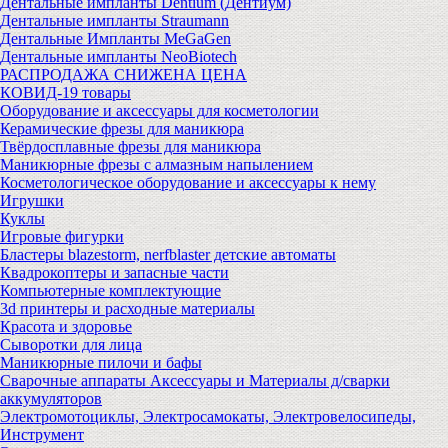
Дентальные импланты Dentium (Дентиум)
Дентальные импланты Straumann
Дентальные Импланты MeGaGen
Дентальные импланты NeoBiotech
РАСПРОДАЖА СНИЖЕНА ЦЕНА
КОВИД-19 товары
Оборудование и аксессуары для косметологии
Керамические фрезы для маникюра
Твёрдосплавные фрезы для маникюра
Маникюрные фрезы с алмазным напылением
Косметологическое оборудование и аксессуары к нему
Игрушки
Куклы
Игровые фигурки
Бластеры blazestorm, nerfblaster детские автоматы
Квадрокоптеры и запасные части
Компьютерные комплектующие
3d принтеры и расходные материалы
Красота и здоровье
Сыворотки для лица
Маникюрные пилочи и бафы
Сварочные аппараты Аксессуары и Материалы д/сварки
аккумуляторов
Электромотоциклы, Электросамокаты, Электровелосипеды,
Инструмент