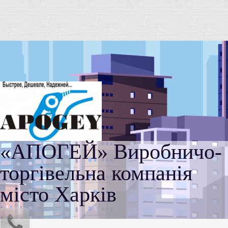
«АПОГЕЙ» Виробничо-
торгівельна компанія
місто Харків