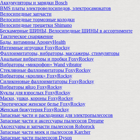
Аккумуляторы и зарядки Bosch
BMS платы электровелосипедов, электросамокатов
Велосипедные запчасти
Велосипедные тормозные колодки
Велосипедные трещетки Shimano
Бескамерные ШИНЫ, Велосипедные ШИНЫ в ассортименте
Тактическое снаряжение
Бады, витамины ApogeyHealth
Интимные игрушки FoxyRocksy
Фаллоимитаторы, вибраторы, массажеры, стимуляторы
Анальные вибраторы и пробки FoxyRocksy
Вибраторы «микрофон» Wand vibrator
Стеклянные фаллоимитаторы FoxyRocksy
Вибраторы «кролик» FoxyRocksy
Силиконовые фаллоимитаторы FoxyRocksy
Вибраторы яйцо FoxyRocksy
Куклы для взрослых FoxyRocksy
Маски, ушки, короны FoxyRocksy
Эротическое женское белье FoxyRocksy
Женская бижутерия FoxyRocksy
Запасные части и расходники для электропылесосов
Запасные части и аксессуары пылесосов Dreame
Аксессуары и запчасти пылесосов Roborock
Запасные части моек и пылесосов Karcher
Запасные части пылесосов Dyson