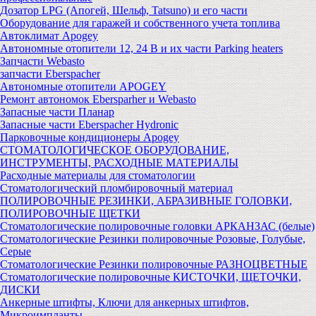
Дозатор LPG (Апогей, Шельф, Tatsuno) и его части
Оборудование для гаражей и собственного учета топлива
Автоклимат Apogey
Автономные отопители 12, 24 В и их части Parking heaters
Запчасти Webasto
запчасти Eberspacher
Автономные отопители APOGEY
Ремонт автономок Ebersparher и Webasto
Запасные части Планар
Запасные части Eberspacher Hydronic
Парковочные кондиционеры Apogey
СТОМАТОЛОГИЧЕСКОЕ ОБОРУДОВАНИЕ,
ИНСТРУМЕНТЫ, РАСХОДНЫЕ МАТЕРИАЛЫ
Расходные материалы для стоматологии
Стоматологический пломбировочный материал
ПОЛИРОВОЧНЫЕ РЕЗИНКИ, АБРАЗИВНЫЕ ГОЛОВКИ,
ПОЛИРОВОЧНЫЕ ЩЕТКИ
Стоматологические полировочные головки АРКАНЗАС (белые)
Стоматологические Резинки полировочные Розовые, Голубые,
Серые
Стоматологические Резинки полировочные РАЗНОЦВЕТНЫЕ
Стоматологические полировочные КИСТОЧКИ, ЩЕТОЧКИ,
ДИСКИ
Анкерные штифты, Ключи для анкерных штифтов,
Микроимпланты