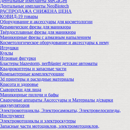
Дентальные Импланты MeGaGen
Дентальные импланты NeoBiotech
РАСПРОДАЖА СНИЖЕНА ЦЕНА
КОВИД-19 товары
Оборудование и аксессуары для косметологии
Керамические фрезы для маникюра
Твёрдосплавные фрезы для маникюра
Маникюрные фрезы с алмазным напылением
Косметологическое оборудование и аксессуары к нему
Игрушки
Куклы
Игровые фигурки
Бластеры blazestorm, nerfblaster детские автоматы
Квадрокоптеры и запасные части
Компьютерные комплектующие
3d принтеры и расходные материалы
Красота и здоровье
Сыворотки для лица
Маникюрные пилочи и бафы
Сварочные аппараты Аксессуары и Материалы д/сварки
аккумуляторов
Электромотоциклы, Электросамокаты, Электровелосипеды,
Инструмент
Электромотоциклы и электроскутеры
Запасные части мотоциклов, электромотоциклов,