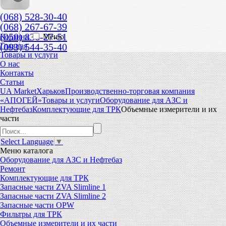
(068) 528-30-40
(068) 267-67-39
(050) 836-27-51
Корзина
Меню
(093) 544-35-40
Главная
Товары и услуги
О нас
Контакты
Статьи
UA Market
Харьков
Производственно-торговая компания
«АПОГЕЙ»
Товары и услуги
Оборудование для АЗС и
Нефтебаз
Комплектующие для ТРК
Объемные измерители и их
части
Select Language
▼
Меню
каталога
Оборудование для АЗС и Нефтебаз
Ремонт
Комплектующие для ТРК
Запасные части ZVA Slimline 1
Запасные части ZVA Slimline 2
Запасные части OPW
Фильтры для ТРК
Объемные измерители и их части