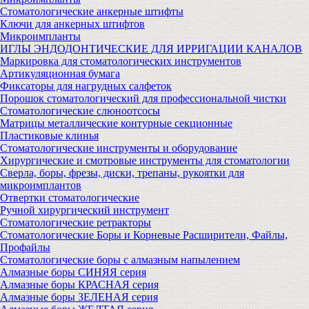
Стоматологические анкерные штифты
Ключи для анкерных штифтов
Микроимпланты
ИГЛЫ ЭНДОДОНТИЧЕСКИЕ ДЛЯ ИРРИГАЦИИ КАНАЛОВ
Маркировка для стоматологических инструментов
Артикуляционная бумага
Фиксаторы для нагрудных салфеток
Порошок стоматологический для профессиональной чистки
Стоматологические слюноотсосы
Матрицы металлические контурные секционные
Пластиковые клинья
Стоматологические инструменты и оборудование
Хирургические и смотровые инструменты для стоматологии
Сверла, боры, фрезы, диски, трепаны, рукоятки для
микроимплантов
Отвертки стоматологические
Ручной хирургический инструмент
Стоматологические ретракторы
Стоматологические Боры и Корневые Расширители, Файлы,
Профайлы
Стоматологические боры с алмазным напылением
Алмазные боры СИНЯЯ серия
Алмазные боры КРАСНАЯ серия
Алмазные боры ЗЕЛЕНАЯ серия