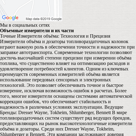
Мы в социальных сетях
Объемные измерители и их части
Точные Измерители объёма: Технология и Прецизия
Измерители объёма и дозаторы топливораздаточных колонок
играют важную роль в обеспечении точности и надежности при
заправке автотранспорта. Современные технологии позволяют
достичь высочайшей степени прецизии при измерении объёма
топлива, что существенно влияет на оптимизацию расходов и
удовлетворение потребностей клиентов. Одним из ключевых
преимуществ современных измерителей объёма является
использование передовых сенсорных и электронных
технологий. Это позволяет обеспечивать точное и быстрое
измерение, исключая возможность ошибок в расчетах. Более
того, многие измерители оснащены системами автоматической
коррекции ошибок, что обеспечивает стабильность и
надежность в различных условиях эксплуатации. Ведущие
Бренды: Dresser Wayne, Tokheim, Shlumberger, Bennett В мире
топливораздаточных систем существует ряд ведущих брендов,
предоставляющих на рынок высокотехнологичные измерители
объёма и дозаторы. Среди них Dresser Wayne, Tokheim,
Shlumberger и Bennett. Эти компании заслуживают доверия