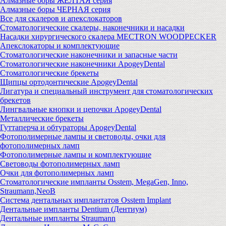
Алмазные боры ЖЕЛТАЯ серия
Алмазные боры ЧЕРНАЯ серия
Все для скалеров и апекслокаторов
Стоматологические скалеры, наконечники и насадки
Насадки хирургического скалера MECTRON WOODPECKER
Апекслокаторы и комплектующие
Стоматологические наконечники и запасные части
Стоматологические наконечники ApogeyDental
Стоматологические брекеты
Щипцы ортодонтические ApogeyDental
Лигатура и специальный инструмент для стоматологических
брекетов
Лингвальные кнопки и цепочки ApogeyDental
Металлические брекеты
Гуттаперча и обтураторы ApogeyDental
Фотополимерные лампы и световоды, очки для
фотополимерных ламп
Фотополимерные лампы и комплектующие
Световоды фотополимерных ламп
Очки для фотополимерных ламп
Стоматологические импланты Osstem, MegaGen, Inno,
Straumann,NeoB
Система дентальных имплантатов Osstem Implant
Дентальные импланты Dentium (Дентиум)
Дентальные импланты Straumann