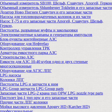
Объемный измеритель SB100, Шельф, Славутич, Апогей, Геркон
Обьемный измеритель Shlumberger Tokheim и его запасные части
Дозатор Ново Пигнен Славутич и его запасные части
Насосы для топливораздаточных колонок и их части
Насос Т-75 и его запасные части Апогей, Славутич, Шельф,
Геркон,
Пистолеты, разрывные муфты и закольцовки
Электромагнитные клапаны и генераторы импульсов
Блок-пункты контейнерные АЗС
Оборудование для Нефтебаз
Контроллер управления ТРК
Арматура емкостного парка АЗС
Строительство АЗС
Емкости для АЗС 10-40 кубов одно и двух стенные
многосекционные
Оборудование для АГЗС ЛПГ
LPG насосы
Колонки ЛПГ
Пистолеты LPG и запчасти к ним
LPG Group запчасти LPG Group parts
Запасные части LPG-2 крана тип OPW LPG nozzle type parts
Пистолет lpg-1 тип opw и его запасные части
Прочие части ЛПГ колонки
Мойки высокого давления Apogey HD (Karcher HD)
профессиональные