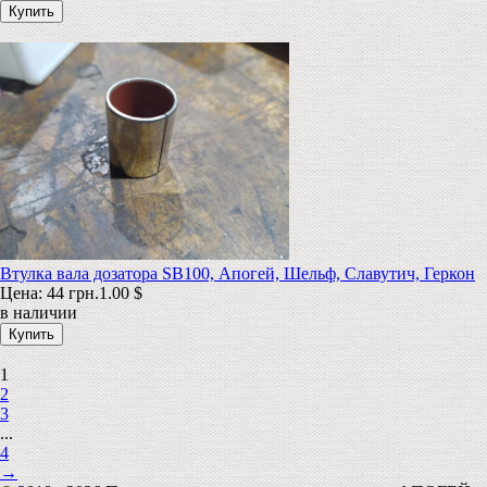
Втулка вала дозатора SB100, Апогей, Шельф, Славутич, Геркон
Цена:
44 грн.
1.00 $
в наличии
1
2
3
...
4
→