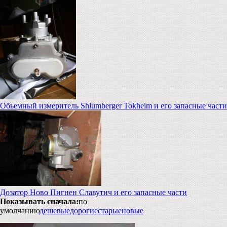
Обьемный измеритель Shlumberger Tokheim и его запасные части
Дозатор Ново Пигнен Славутич и его запасные части
Показывать сначала:
по
умолчанию
дешевые
дорогие
старые
новые