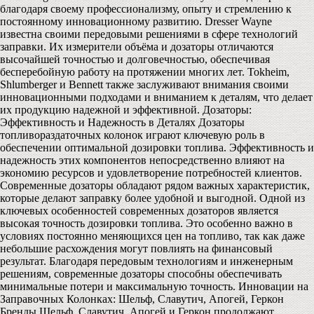
благодаря своему профессионализму, опыту и стремлению к
постоянному инновационному развитию. Dresser Wayne
известна своими передовыми решениями в сфере технологий
заправки. Их измерители объёма и дозаторы отличаются
высочайшей точностью и долговечностью, обеспечивая
бесперебойную работу на протяжении многих лет. Tokheim,
Shlumberger и Bennett также заслуживают внимания своими
инновационными подходами и вниманием к деталям, что делает
их продукцию надежной и эффективной. Дозаторы:
Эффективность и Надежность в Деталях Дозаторы
топливораздаточных колонок играют ключевую роль в
обеспечении оптимальной дозировки топлива. Эффективность и
надежность этих компонентов непосредственно влияют на
экономию ресурсов и удовлетворение потребностей клиентов.
Современные дозаторы обладают рядом важных характеристик,
которые делают заправку более удобной и выгодной. Одной из
ключевых особенностей современных дозаторов является
высокая точность дозировки топлива. Это особенно важно в
условиях постоянно меняющихся цен на топливо, так как даже
небольшие расхождения могут повлиять на финансовый
результат. Благодаря передовым технологиям и инженерным
решениям, современные дозаторы способны обеспечивать
минимальные потери и максимальную точность. Инновации на
Заправочных Колонках: Шельф, Славутич, Апогей, Геркон
Бренды Шельф, Славутич, Апогей и Геркон продолжают