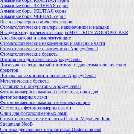
Алмазные боры КРАСНАЯ серия
Алмазные боры ЗЕЛЕНАЯ серия
Алмазные боры ЖЕЛТАЯ серия
Алмазные боры ЧЕРНАЯ серия
Все для скалеров и апекслокаторов
Стоматологические скалеры, наконечники и насадки
Насадки хирургического скалера MECTRON WOODPECKER
Апекслокаторы и комплектующие
Стоматологические наконечники и запасные части
Стоматологические наконечники ApogeyDental
Стоматологические брекеты
Щипцы ортодонтические ApogeyDental
Лигатура и специальный инструмент для стоматологических
брекетов
Лингвальные кнопки и цепочки ApogeyDental
Металлические брекеты
Гуттаперча и обтураторы ApogeyDental
Фотополимерные лампы и световоды, очки для
фотополимерных ламп
Фотополимерные лампы и комплектующие
Световоды фотополимерных ламп
Очки для фотополимерных ламп
Стоматологические импланты Osstem, MegaGen, Inno,
Straumann,NeoB
Система дентальных имплантатов Osstem Implant