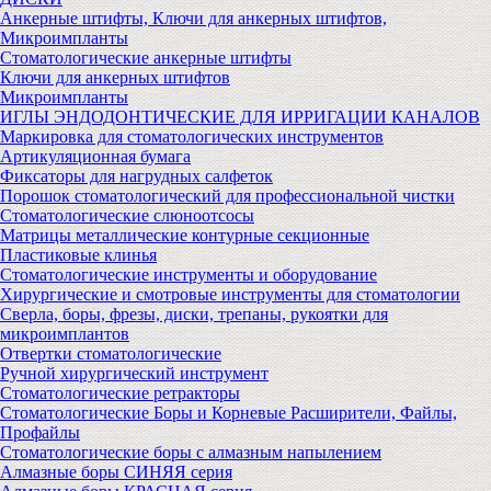
Анкерные штифты, Ключи для анкерных штифтов,
Микроимпланты
Стоматологические анкерные штифты
Ключи для анкерных штифтов
Микроимпланты
ИГЛЫ ЭНДОДОНТИЧЕСКИЕ ДЛЯ ИРРИГАЦИИ КАНАЛОВ
Маркировка для стоматологических инструментов
Артикуляционная бумага
Фиксаторы для нагрудных салфеток
Порошок стоматологический для профессиональной чистки
Стоматологические слюноотсосы
Матрицы металлические контурные секционные
Пластиковые клинья
Стоматологические инструменты и оборудование
Хирургические и смотровые инструменты для стоматологии
Сверла, боры, фрезы, диски, трепаны, рукоятки для
микроимплантов
Отвертки стоматологические
Ручной хирургический инструмент
Стоматологические ретракторы
Стоматологические Боры и Корневые Расширители, Файлы,
Профайлы
Стоматологические боры с алмазным напылением
Алмазные боры СИНЯЯ серия