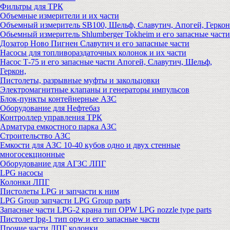
Фильтры для ТРК
Объемные измерители и их части
Объемный измеритель SB100, Шельф, Славутич, Апогей, Геркон
Обьемный измеритель Shlumberger Tokheim и его запасные части
Дозатор Ново Пигнен Славутич и его запасные части
Насосы для топливораздаточных колонок и их части
Насос Т-75 и его запасные части Апогей, Славутич, Шельф,
Геркон,
Пистолеты, разрывные муфты и закольцовки
Электромагнитные клапаны и генераторы импульсов
Блок-пункты контейнерные АЗС
Оборудование для Нефтебаз
Контроллер управления ТРК
Арматура емкостного парка АЗС
Строительство АЗС
Емкости для АЗС 10-40 кубов одно и двух стенные
многосекционные
Оборудование для АГЗС ЛПГ
LPG насосы
Колонки ЛПГ
Пистолеты LPG и запчасти к ним
LPG Group запчасти LPG Group parts
Запасные части LPG-2 крана тип OPW LPG nozzle type parts
Пистолет lpg-1 тип opw и его запасные части
Прочие части ЛПГ колонки