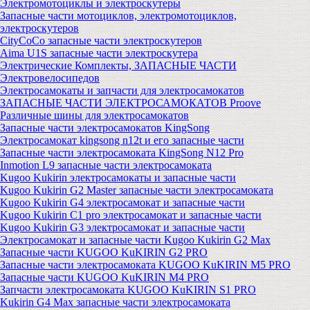
Электромотоциклы и электроскутеры
Запасные части мотоциклов, электромотоциклов,
электроскутеров
CityCoCo запасные части электроскутеров
Aima U1S запасные части электроскутера
Электрические Комплекты, ЗАПАСНЫЕ ЧАСТИ
Электровелосипедов
Электросамокаты и запчасти для электросамокатов
ЗАПАСНЫЕ ЧАСТИ ЭЛЕКТРОСАМОКАТОВ Proove
Различные шины для электросамокатов
Запасные части электросамокатов KingSong
Электросамокат kingsong n12t и его запасные части
Запасные части электросамоката KingSong N12 Pro
Inmotion L9 запасные части электросамоката
Kugoo Kukirin электросамокаты и запасные части
Kugoo Kukirin G2 Master запасные части электросамоката
Kugoo Kukirin G4 электросамокат и запасные части
Kugoo Kukirin C1 pro электросамокат и запасные части
Kugoo Kukirin G3 электросамокат и запасные части
Электросамокат и запасные части Kugoo Kukirin G2 Max
Запасные части KUGOO KuKIRIN G2 PRO
Запасные части электросамоката KUGOO KuKIRIN M5 PRO
Запасные части KUGOO KuKIRIN M4 PRO
Запчасти электросамоката KUGOO KuKIRIN S1 PRO
Kukirin G4 Max запасные части электросамоката