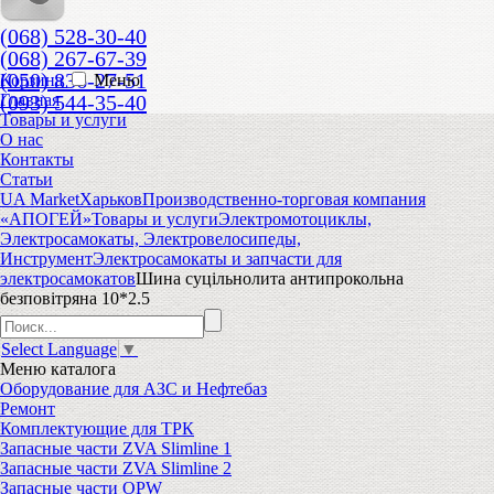
(068) 528-30-40
(068) 267-67-39
(050) 836-27-51
Корзина
Меню
(093) 544-35-40
Главная
Товары и услуги
О нас
Контакты
Статьи
UA Market
Харьков
Производственно-торговая компания
«АПОГЕЙ»
Товары и услуги
Электромотоциклы,
Электросамокаты, Электровелосипеды,
Инструмент
Электросамокаты и запчасти для
электросамокатов
Шина суцільнолита антипрокольна
безповітряна 10*2.5
Select Language
▼
Меню
каталога
Оборудование для АЗС и Нефтебаз
Ремонт
Комплектующие для ТРК
Запасные части ZVA Slimline 1
Запасные части ZVA Slimline 2
Запасные части OPW