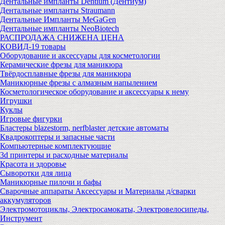
Дентальные импланты Dentium (Дентиум)
Дентальные импланты Straumann
Дентальные Импланты MeGaGen
Дентальные импланты NeoBiotech
РАСПРОДАЖА СНИЖЕНА ЦЕНА
КОВИД-19 товары
Оборудование и аксессуары для косметологии
Керамические фрезы для маникюра
Твёрдосплавные фрезы для маникюра
Маникюрные фрезы с алмазным напылением
Косметологическое оборудование и аксессуары к нему
Игрушки
Куклы
Игровые фигурки
Бластеры blazestorm, nerfblaster детские автоматы
Квадрокоптеры и запасные части
Компьютерные комплектующие
3d принтеры и расходные материалы
Красота и здоровье
Сыворотки для лица
Маникюрные пилочи и бафы
Сварочные аппараты Аксессуары и Материалы д/сварки
аккумуляторов
Электромотоциклы, Электросамокаты, Электровелосипеды,
Инструмент