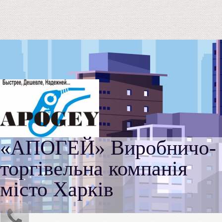
«АПОГЕЙ» Виробничо-
торгівельна компанія
місто Харків