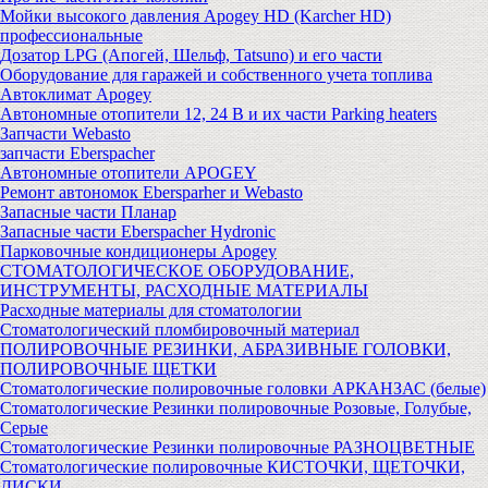
Мойки высокого давления Apogey HD (Karcher HD)
профессиональные
Дозатор LPG (Апогей, Шельф, Tatsuno) и его части
Оборудование для гаражей и собственного учета топлива
Автоклимат Apogey
Автономные отопители 12, 24 В и их части Parking heaters
Запчасти Webasto
запчасти Eberspacher
Автономные отопители APOGEY
Ремонт автономок Ebersparher и Webasto
Запасные части Планар
Запасные части Eberspacher Hydronic
Парковочные кондиционеры Apogey
СТОМАТОЛОГИЧЕСКОЕ ОБОРУДОВАНИЕ,
ИНСТРУМЕНТЫ, РАСХОДНЫЕ МАТЕРИАЛЫ
Расходные материалы для стоматологии
Стоматологический пломбировочный материал
ПОЛИРОВОЧНЫЕ РЕЗИНКИ, АБРАЗИВНЫЕ ГОЛОВКИ,
ПОЛИРОВОЧНЫЕ ЩЕТКИ
Стоматологические полировочные головки АРКАНЗАС (белые)
Стоматологические Резинки полировочные Розовые, Голубые,
Серые
Стоматологические Резинки полировочные РАЗНОЦВЕТНЫЕ
Стоматологические полировочные КИСТОЧКИ, ЩЕТОЧКИ,
ДИСКИ