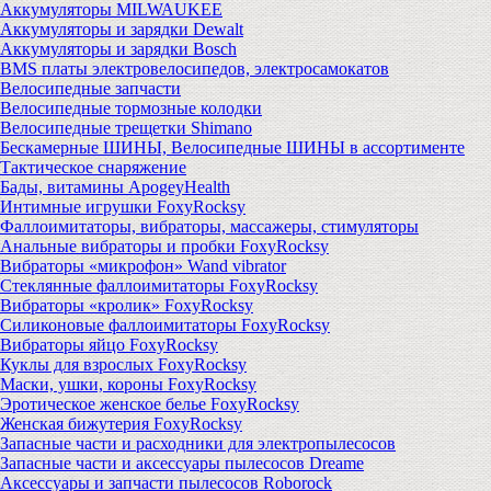
Аккумуляторы MILWAUKEE
Аккумуляторы и зарядки Dewalt
Аккумуляторы и зарядки Bosch
BMS платы электровелосипедов, электросамокатов
Велосипедные запчасти
Велосипедные тормозные колодки
Велосипедные трещетки Shimano
Бескамерные ШИНЫ, Велосипедные ШИНЫ в ассортименте
Тактическое снаряжение
Бады, витамины ApogeyHealth
Интимные игрушки FoxyRocksy
Фаллоимитаторы, вибраторы, массажеры, стимуляторы
Анальные вибраторы и пробки FoxyRocksy
Вибраторы «микрофон» Wand vibrator
Стеклянные фаллоимитаторы FoxyRocksy
Вибраторы «кролик» FoxyRocksy
Силиконовые фаллоимитаторы FoxyRocksy
Вибраторы яйцо FoxyRocksy
Куклы для взрослых FoxyRocksy
Маски, ушки, короны FoxyRocksy
Эротическое женское белье FoxyRocksy
Женская бижутерия FoxyRocksy
Запасные части и расходники для электропылесосов
Запасные части и аксессуары пылесосов Dreame
Аксессуары и запчасти пылесосов Roborock