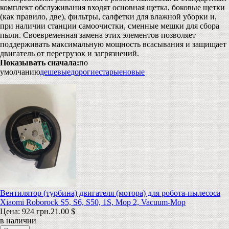
комплект обслуживания входят основная щетка, боковые щетки
(как правило, две), фильтры, салфетки для влажной уборки и,
при наличии станции самоочистки, сменные мешки для сбора
пыли. Своевременная замена этих элементов позволяет
поддерживать максимальную мощность всасывания и защищает
двигатель от перегрузок и загрязнений.
Показывать сначала:
по
умолчанию
дешевые
дорогие
старые
новые
Вентилятор (турбина) двигателя (мотора) для робота-пылесоса
Xiaomi Roborock S5, S6, S50, 1S, Mop 2, Vacuum-Mop
Цена:
924 грн.
21.00 $
в наличии