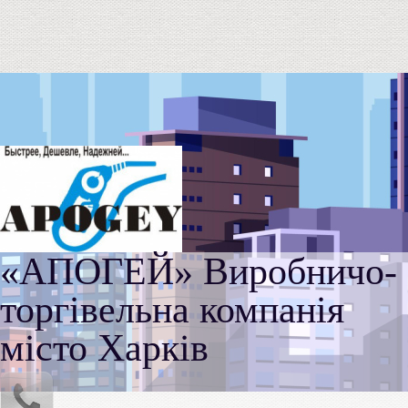
«АПОГЕЙ» Виробничо-
торгівельна компанія
місто Харків