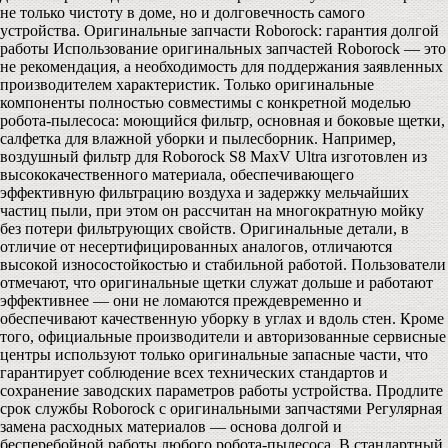
не только чистоту в доме, но и долговечность самого
устройства. Оригинальные запчасти Roborock: гарантия долгой
работы Использование оригинальных запчастей Roborock — это
не рекомендация, а необходимость для поддержания заявленных
производителем характеристик. Только оригинальные
компоненты полностью совместимы с конкретной моделью
робота-пылесоса: моющийся фильтр, основная и боковые щетки,
салфетка для влажной уборки и пылесборник. Например,
воздушный фильтр для Roborock S8 MaxV Ultra изготовлен из
высококачественного материала, обеспечивающего
эффективную фильтрацию воздуха и задержку мельчайших
частиц пыли, при этом он рассчитан на многократную мойку
без потери фильтрующих свойств. Оригинальные детали, в
отличие от несертифицированных аналогов, отличаются
высокой износостойкостью и стабильной работой. Пользователи
отмечают, что оригинальные щетки служат дольше и работают
эффективнее — они не ломаются преждевременно и
обеспечивают качественную уборку в углах и вдоль стен. Кроме
того, официальные производители и авторизованные сервисные
центры используют только оригинальные запасные части, что
гарантирует соблюдение всех технических стандартов и
сохранение заводских параметров работы устройства. Продлите
срок службы Roborock с оригинальными запчастями Регулярная
замена расходных материалов — основа долгой и
бесперебойной работы любого робота-пылесоса. В стандартный