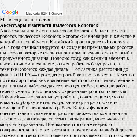
Мы в социальных сетях
Аксессуары и запчасти пылесосов Roborock
Аксессуары и запчасти пылесосов Roborock Запасные части
роботов-пылесосов Roborock Roborock: Инновации и качество в
каждой запасной части Китайский производитель Roborock с
2014 года специализируется на создании премиальных роботов-
пылесосов, которые стали синонимом передовых технологий и
продуманного дизайна. Подобно тому, как каждый элемент в
высокоточном механизме должен работать безупречно, в
технике Roborock каждая деталь — от датчика расстояния до
фильтра HEPA — проходит строгий контроль качества. Именно
поэтому оригинальные запасные части остаются единственным
правильным выбором для тех, кто ценит безупречную работу
своего умного помощника. Современные роботы-пылесосы
Roborock — это сложные устройства, сочетающие сухую и
влажную уборку, интеллектуальное картографирование
помещений и автономную работу. Каждая функция
обеспечивается слаженной работой множества компонентов:
лазерного дальномера, системы фильтрации, мотор-колес и
модулей управления. Понимание этого инженерного
совершенства позволяет осознать, почему замена любой детали
должна производиться только на оригинальную — это сохраняет