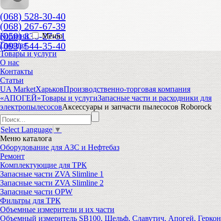
(068) 528-30-40
(068) 267-67-39
(050) 836-27-51
Корзина
Меню
(093) 544-35-40
Главная
Товары и услуги
О нас
Контакты
Статьи
UA Market
Харьков
Производственно-торговая компания
«АПОГЕЙ»
Товары и услуги
Запасные части и расходники для
электропылесосов
Аксессуары и запчасти пылесосов Roborock
Select Language
▼
Меню
каталога
Оборудование для АЗС и Нефтебаз
Ремонт
Комплектующие для ТРК
Запасные части ZVA Slimline 1
Запасные части ZVA Slimline 2
Запасные части OPW
Фильтры для ТРК
Объемные измерители и их части
Объемный измеритель SB100, Шельф, Славутич, Апогей, Геркон