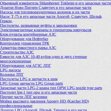
Обьемный измеритель Shlumberger Tokheim и его запасные части
Дозатор Ново Пигнен Славутич и его запасные части
Насосы для топливораздаточных колонок и их части
Насос Т-75 и его запасные части Апогей, Славутич, Шельф,
Геркон,
Пистолеты, разрывные муфты и закольцовки
Электромагнитные клапаны и генераторы импульсов
Блок-пункты контейнерные АЗС
Оборудование для Нефтебаз
Контроллер управления ТРК
Арматура емкостного парка АЗС
Строительство АЗС
Емкости для АЗС 10-40 кубов одно и двух стенные
многосекционные
Оборудование для АГЗС ЛПГ
LPG насосы
Колонки ЛПГ
Пистолеты LPG и запчасти к ним
LPG Group запчасти LPG Group parts
Запасные части LPG-2 крана тип OPW LPG nozzle type parts
Пистолет lpg-1 тип opw и его запасные части
Прочие части ЛПГ колонки
Мойки высокого давления Apogey HD (Karcher HD)
профессиональные
Дозатор LPG (Апогей, Шельф, Tatsuno) и его части