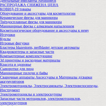
Дентальные импланты NeoBiotech
РАСПРОДАЖА СНИЖЕНА ЦЕНА
КОВИД-19 товары
Оборудование и аксессуары для косметологии
Керамические фрезы для маникюра
Твёрдосплавные фрезы для маникюра
Маникюрные фрезы с алмазным напылением
Косметологическое оборудование и аксессуары к нему
Игрушки
Куклы
Игровые фигурки
Бластеры blazestorm, nerfblaster детские автоматы
Квадрокоптеры и запасные части
Компьютерные комплектующие
3d принтеры и расходные материалы
Красота и здоровье
Сыворотки для лица
Маникюрные пилочи и бафы
Сварочные аппараты Аксессуары и Материалы д/сварки
аккумуляторов
Электромотоциклы, Электросамокаты, Электровелосипеды,
Инструмент
Электромотоциклы и электроскутеры
Запасные части мотоциклов, электромотоциклов,
электроскутеров