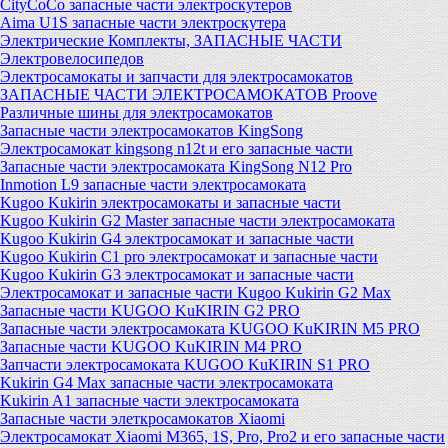
CityCoCo запасные части электроскутеров
Aima U1S запасные части электроскутера
Электрические Комплекты, ЗАПАСНЫЕ ЧАСТИ
Электровелосипедов
Электросамокаты и запчасти для электросамокатов
ЗАПАСНЫЕ ЧАСТИ ЭЛЕКТРОСАМОКАТОВ Proove
Различные шины для электросамокатов
Запасные части электросамокатов KingSong
Электросамокат kingsong n12t и его запасные части
Запасные части электросамоката KingSong N12 Pro
Inmotion L9 запасные части электросамоката
Kugoo Kukirin электросамокаты и запасные части
Kugoo Kukirin G2 Master запасные части электросамоката
Kugoo Kukirin G4 электросамокат и запасные части
Kugoo Kukirin C1 pro электросамокат и запасные части
Kugoo Kukirin G3 электросамокат и запасные части
Электросамокат и запасные части Kugoo Kukirin G2 Max
Запасные части KUGOO KuKIRIN G2 PRO
Запасные части электросамоката KUGOO KuKIRIN M5 PRO
Запасные части KUGOO KuKIRIN M4 PRO
Запчасти электросамоката KUGOO KuKIRIN S1 PRO
Kukirin G4 Max запасные части электросамоката
Kukirin A1 запасные части электросамоката
Запасные части элеткросамокатов Xiaomi
Электросамокат Xiaomi M365, 1S, Pro, Pro2 и его запасные части