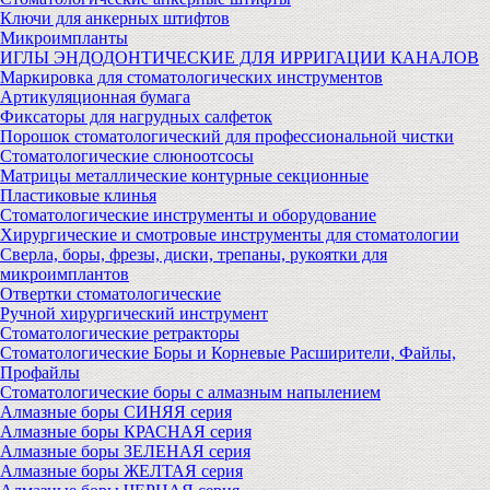
Ключи для анкерных штифтов
Микроимпланты
ИГЛЫ ЭНДОДОНТИЧЕСКИЕ ДЛЯ ИРРИГАЦИИ КАНАЛОВ
Маркировка для стоматологических инструментов
Артикуляционная бумага
Фиксаторы для нагрудных салфеток
Порошок стоматологический для профессиональной чистки
Стоматологические слюноотсосы
Матрицы металлические контурные секционные
Пластиковые клинья
Стоматологические инструменты и оборудование
Хирургические и смотровые инструменты для стоматологии
Сверла, боры, фрезы, диски, трепаны, рукоятки для
микроимплантов
Отвертки стоматологические
Ручной хирургический инструмент
Стоматологические ретракторы
Стоматологические Боры и Корневые Расширители, Файлы,
Профайлы
Стоматологические боры с алмазным напылением
Алмазные боры СИНЯЯ серия
Алмазные боры КРАСНАЯ серия
Алмазные боры ЗЕЛЕНАЯ серия
Алмазные боры ЖЕЛТАЯ серия