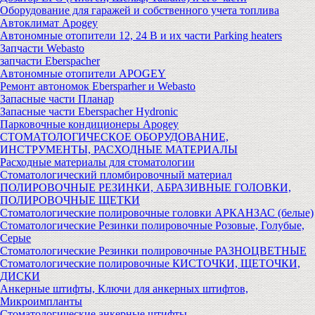
Оборудование для гаражей и собственного учета топлива
Автоклимат Apogey
Автономные отопители 12, 24 В и их части Parking heaters
Запчасти Webasto
запчасти Eberspacher
Автономные отопители APOGEY
Ремонт автономок Ebersparher и Webasto
Запасные части Планар
Запасные части Eberspacher Hydronic
Парковочные кондиционеры Apogey
СТОМАТОЛОГИЧЕСКОЕ ОБОРУДОВАНИЕ,
ИНСТРУМЕНТЫ, РАСХОДНЫЕ МАТЕРИАЛЫ
Расходные материалы для стоматологии
Стоматологический пломбировочный материал
ПОЛИРОВОЧНЫЕ РЕЗИНКИ, АБРАЗИВНЫЕ ГОЛОВКИ,
ПОЛИРОВОЧНЫЕ ЩЕТКИ
Стоматологические полировочные головки АРКАНЗАС (белые)
Стоматологические Резинки полировочные Розовые, Голубые,
Серые
Стоматологические Резинки полировочные РАЗНОЦВЕТНЫЕ
Стоматологические полировочные КИСТОЧКИ, ЩЕТОЧКИ,
ДИСКИ
Анкерные штифты, Ключи для анкерных штифтов,
Микроимпланты
Стоматологические анкерные штифты