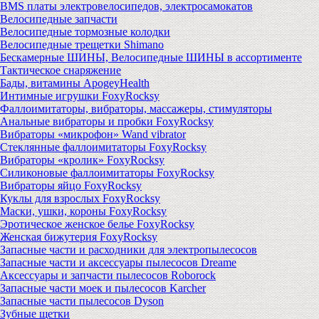
BMS платы электровелосипедов, электросамокатов
Велосипедные запчасти
Велосипедные тормозные колодки
Велосипедные трещетки Shimano
Бескамерные ШИНЫ, Велосипедные ШИНЫ в ассортименте
Тактическое снаряжение
Бады, витамины ApogeyHealth
Интимные игрушки FoxyRocksy
Фаллоимитаторы, вибраторы, массажеры, стимуляторы
Анальные вибраторы и пробки FoxyRocksy
Вибраторы «микрофон» Wand vibrator
Стеклянные фаллоимитаторы FoxyRocksy
Вибраторы «кролик» FoxyRocksy
Силиконовые фаллоимитаторы FoxyRocksy
Вибраторы яйцо FoxyRocksy
Куклы для взрослых FoxyRocksy
Маски, ушки, короны FoxyRocksy
Эротическое женское белье FoxyRocksy
Женская бижутерия FoxyRocksy
Запасные части и расходники для электропылесосов
Запасные части и аксессуары пылесосов Dreame
Аксессуары и запчасти пылесосов Roborock
Запасные части моек и пылесосов Karcher
Запасные части пылесосов Dyson
Зубные щетки