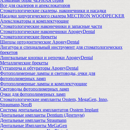
Алмазные боры ЧЕРНАЯ серия
Все для скалеров и апекслокаторов
Стоматологические скалеры, наконечники и насадки
Насадки хирургического скалера MECTRON WOODPECKER
Апекслокаторы и комплектующие
Стоматологические наконечники и запасные части
Стоматологические наконечники ApogeyDental
Стоматологические брекеты
Щипцы ортодонтические ApogeyDental
Лигатура и специальный инструмент для стоматологических
брекетов
Лингвальные кнопки и цепочки ApogeyDental
Металлические брекеты
Гуттаперча и обтураторы ApogeyDental
Фотополимерные лампы и световоды, очки для
фотополимерных ламп
Фотополимерные лампы и комплектующие
Световоды фотополимерных ламп
Очки для фотополимерных ламп
Стоматологические импланты Osstem, MegaGen, Inno,
Straumann,NeoB
Система дентальных имплантатов Osstem Implant
Дентальные импланты Dentium (Дентиум)
Дентальные импланты Straumann
Дентальные Импланты MeGaGen