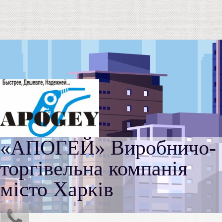
«АПОГЕЙ» Виробничо-
торгівельна компанія
місто Харків