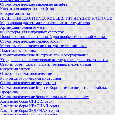
Стоматологические анкерные штифты
Ключи для анкерных штифтов
Микроимпланты
ИГЛЫ ЭНДОДОНТИЧЕСКИЕ ДЛЯ ИРРИГАЦИИ КАНАЛОВ
Маркировка для стоматологических инструментов
Артикуляционная бумага
Фиксаторы для нагрудных салфеток
Порошок стоматологический для профессиональной чистки
Стоматологические слюноотсосы
Матрицы металлические контурные секционные
Пластиковые клинья
Стоматологические инструменты и оборудование
Хирургические и смотровые инструменты для стоматологии
Сверла, боры, фрезы, диски, трепаны, рукоятки для
микроимплантов
Отвертки стоматологические
Ручной хирургический инструмент
Стоматологические ретракторы
Стоматологические Боры и Корневые Расширители, Файлы,
Профайлы
Стоматологические боры с алмазным напылением
Алмазные боры СИНЯЯ серия
Алмазные боры КРАСНАЯ серия
Алмазные боры ЗЕЛЕНАЯ серия