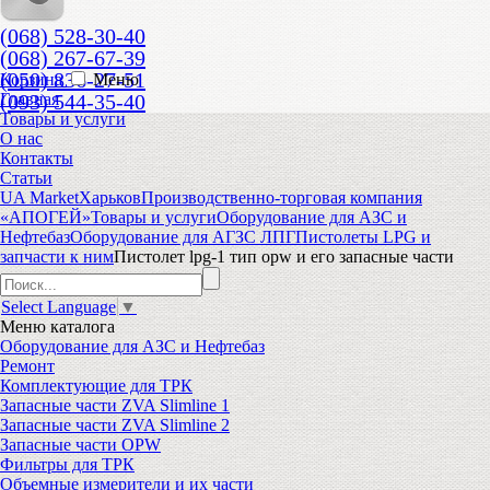
(068) 528-30-40
(068) 267-67-39
(050) 836-27-51
Корзина
Меню
(093) 544-35-40
Главная
Товары и услуги
О нас
Контакты
Статьи
UA Market
Харьков
Производственно-торговая компания
«АПОГЕЙ»
Товары и услуги
Оборудование для АЗС и
Нефтебаз
Оборудование для АГЗС ЛПГ
Пистолеты LPG и
запчасти к ним
Пистолет lpg-1 тип opw и его запасные части
Select Language
▼
Меню
каталога
Оборудование для АЗС и Нефтебаз
Ремонт
Комплектующие для ТРК
Запасные части ZVA Slimline 1
Запасные части ZVA Slimline 2
Запасные части OPW
Фильтры для ТРК
Объемные измерители и их части