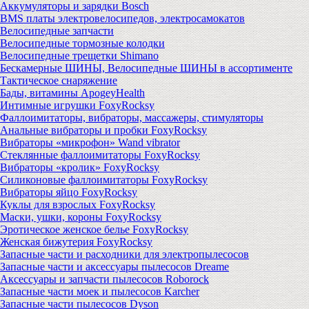
Аккумуляторы и зарядки Bosch
BMS платы электровелосипедов, электросамокатов
Велосипедные запчасти
Велосипедные тормозные колодки
Велосипедные трещетки Shimano
Бескамерные ШИНЫ, Велосипедные ШИНЫ в ассортименте
Тактическое снаряжение
Бады, витамины ApogeyHealth
Интимные игрушки FoxyRocksy
Фаллоимитаторы, вибраторы, массажеры, стимуляторы
Анальные вибраторы и пробки FoxyRocksy
Вибраторы «микрофон» Wand vibrator
Стеклянные фаллоимитаторы FoxyRocksy
Вибраторы «кролик» FoxyRocksy
Силиконовые фаллоимитаторы FoxyRocksy
Вибраторы яйцо FoxyRocksy
Куклы для взрослых FoxyRocksy
Маски, ушки, короны FoxyRocksy
Эротическое женское белье FoxyRocksy
Женская бижутерия FoxyRocksy
Запасные части и расходники для электропылесосов
Запасные части и аксессуары пылесосов Dreame
Аксессуары и запчасти пылесосов Roborock
Запасные части моек и пылесосов Karcher
Запасные части пылесосов Dyson