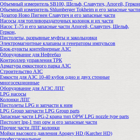
Объемный измеритель SB100, Шельф, Славутич, Апогей, Геркон
Обьемный измеритель Shlumberger Tokheim и его запасные части
Дозатор Ново Пигнен Славутич и его запасные части
Насосы для топливораздаточных колонок и их части
Насос Т-75 и его запасные части Апогей, Славутич, Шельф,
Геркон,
Пистолеты, разрывные муфты и закольцовки
Электромагнитные клапаны и генераторы импульсов
Блок-пункты контейнерные АЗС
Оборудование для Нефтебаз
Контроллер управления ТРК
Арматура емкостного парка АЗС
Строительство АЗС
Емкости для АЗС 10-40 кубов одно и двух стенные
многосекционные
Оборудование для АГЗС ЛПГ
LPG насосы
Колонки ЛПГ
Пистолеты LPG и запчасти к ним
LPG Group запчасти LPG Group parts
Запасные части LPG-2 крана тип OPW LPG nozzle type parts
Пистолет lpg-1 тип opw и его запасные части
Прочие части ЛПГ колонки
Мойки высокого давления Apogey HD (Karcher HD)
профессиональные