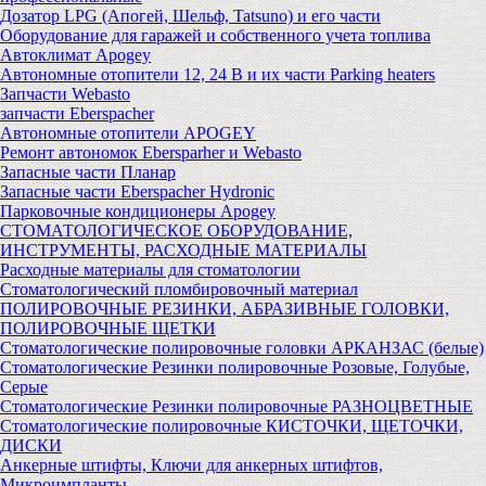
Дозатор LPG (Апогей, Шельф, Tatsuno) и его части
Оборудование для гаражей и собственного учета топлива
Автоклимат Apogey
Автономные отопители 12, 24 В и их части Parking heaters
Запчасти Webasto
запчасти Eberspacher
Автономные отопители APOGEY
Ремонт автономок Ebersparher и Webasto
Запасные части Планар
Запасные части Eberspacher Hydronic
Парковочные кондиционеры Apogey
СТОМАТОЛОГИЧЕСКОЕ ОБОРУДОВАНИЕ,
ИНСТРУМЕНТЫ, РАСХОДНЫЕ МАТЕРИАЛЫ
Расходные материалы для стоматологии
Стоматологический пломбировочный материал
ПОЛИРОВОЧНЫЕ РЕЗИНКИ, АБРАЗИВНЫЕ ГОЛОВКИ,
ПОЛИРОВОЧНЫЕ ЩЕТКИ
Стоматологические полировочные головки АРКАНЗАС (белые)
Стоматологические Резинки полировочные Розовые, Голубые,
Серые
Стоматологические Резинки полировочные РАЗНОЦВЕТНЫЕ
Стоматологические полировочные КИСТОЧКИ, ЩЕТОЧКИ,
ДИСКИ
Анкерные штифты, Ключи для анкерных штифтов,
Микроимпланты