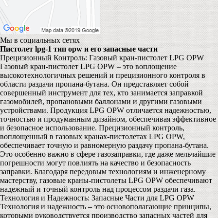
Мы в социальных сетях
Пистолет lpg-1 тип opw и его запасные части
Прецизионный Контроль: Газовый кран-пистолет LPG OPW
Газовый кран-пистолет LPG OPW – это воплощение
высокотехнологичных решений и прецизионного контроля в
области раздачи пропана-бутана. Он представляет собой
совершенный инструмент для тех, кто занимается заправкой
газомобилей, пропановыми баллонами и другими газовыми
устройствами. Продукция LPG OPW отличается надежностью,
точностью и продуманным дизайном, обеспечивая эффективное
и безопасное использование. Прецизионный контроль,
воплощенный в газовых кранах-пистолетах LPG OPW,
обеспечивает точную и равномерную раздачу пропана-бутана.
Это особенно важно в сфере газозаправки, где даже мельчайшие
погрешности могут повлиять на качество и безопасность
заправки. Благодаря передовым технологиям и инженерному
мастерству, газовые краны-пистолеты LPG OPW обеспечивают
надежный и точный контроль над процессом раздачи газа.
Технология и Надежность: Запасные Части для LPG OPW
Технология и надежность – это основополагающие принципы,
которыми руководствуется производство запасных частей для