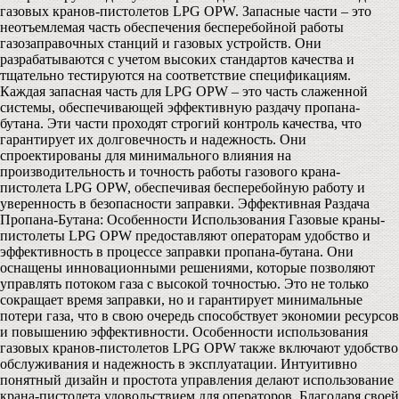
газовых кранов-пистолетов LPG OPW. Запасные части – это
неотъемлемая часть обеспечения бесперебойной работы
газозаправочных станций и газовых устройств. Они
разрабатываются с учетом высоких стандартов качества и
тщательно тестируются на соответствие спецификациям.
Каждая запасная часть для LPG OPW – это часть слаженной
системы, обеспечивающей эффективную раздачу пропана-
бутана. Эти части проходят строгий контроль качества, что
гарантирует их долговечность и надежность. Они
спроектированы для минимального влияния на
производительность и точность работы газового крана-
пистолета LPG OPW, обеспечивая бесперебойную работу и
уверенность в безопасности заправки. Эффективная Раздача
Пропана-Бутана: Особенности Использования Газовые краны-
пистолеты LPG OPW предоставляют операторам удобство и
эффективность в процессе заправки пропана-бутана. Они
оснащены инновационными решениями, которые позволяют
управлять потоком газа с высокой точностью. Это не только
сокращает время заправки, но и гарантирует минимальные
потери газа, что в свою очередь способствует экономии ресурсов
и повышению эффективности. Особенности использования
газовых кранов-пистолетов LPG OPW также включают удобство
обслуживания и надежность в эксплуатации. Интуитивно
понятный дизайн и простота управления делают использование
крана-пистолета удовольствием для операторов. Благодаря своей