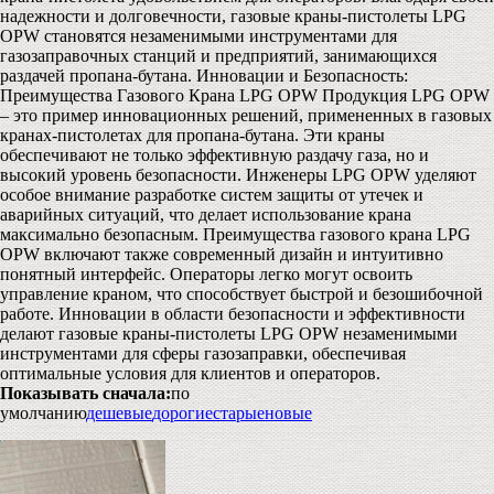
надежности и долговечности, газовые краны-пистолеты LPG
OPW становятся незаменимыми инструментами для
газозаправочных станций и предприятий, занимающихся
раздачей пропана-бутана. Инновации и Безопасность:
Преимущества Газового Крана LPG OPW Продукция LPG OPW
– это пример инновационных решений, примененных в газовых
кранах-пистолетах для пропана-бутана. Эти краны
обеспечивают не только эффективную раздачу газа, но и
высокий уровень безопасности. Инженеры LPG OPW уделяют
особое внимание разработке систем защиты от утечек и
аварийных ситуаций, что делает использование крана
максимально безопасным. Преимущества газового крана LPG
OPW включают также современный дизайн и интуитивно
понятный интерфейс. Операторы легко могут освоить
управление краном, что способствует быстрой и безошибочной
работе. Инновации в области безопасности и эффективности
делают газовые краны-пистолеты LPG OPW незаменимыми
инструментами для сферы газозаправки, обеспечивая
оптимальные условия для клиентов и операторов.
Показывать сначала:
по
умолчанию
дешевые
дорогие
старые
новые