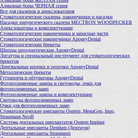
Алмазные боры ЖЕЛТАЯ серия
Алмазные боры ЧЕРНАЯ серия
Все для скалеров и апекслокаторов
Стоматологические скалеры, наконечники и насадки
Насадки хирургического скалера MECTRON WOODPECKER
Апекслокаторы и комплектующие
Стоматологические наконечники и запасные части
Стоматологические наконечники ApogeyDental
Стоматологические брекеты
Щипцы ортодонтические ApogeyDental
Лигатура и специальный инструмент для стоматологических
брекетов
Лингвальные кнопки и цепочки ApogeyDental
Металлические брекеты
Гуттаперча и обтураторы ApogeyDental
Фотополимерные лампы и световоды, очки для
фотополимерных ламп
Фотополимерные лампы и комплектующие
Световоды фотополимерных ламп
Очки для фотополимерных ламп
Стоматологические импланты Osstem, MegaGen, Inno,
Straumann,NeoB
Система дентальных имплантатов Osstem Implant
Дентальные импланты Dentium (Дентиум)
Дентальные импланты Straumann