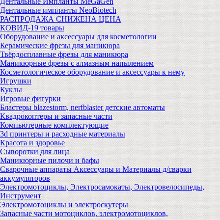
Дентальные Импланты MeGaGen
Дентальные импланты NeoBiotech
РАСПРОДАЖА СНИЖЕНА ЦЕНА
КОВИД-19 товары
Оборудование и аксессуары для косметологии
Керамические фрезы для маникюра
Твёрдосплавные фрезы для маникюра
Маникюрные фрезы с алмазным напылением
Косметологическое оборудование и аксессуары к нему
Игрушки
Куклы
Игровые фигурки
Бластеры blazestorm, nerfblaster детские автоматы
Квадрокоптеры и запасные части
Компьютерные комплектующие
3d принтеры и расходные материалы
Красота и здоровье
Сыворотки для лица
Маникюрные пилочи и бафы
Сварочные аппараты Аксессуары и Материалы д/сварки
аккумуляторов
Электромотоциклы, Электросамокаты, Электровелосипеды,
Инструмент
Электромотоциклы и электроскутеры
Запасные части мотоциклов, электромотоциклов,