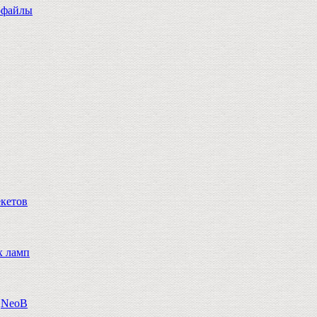
офайлы
екетов
х ламп
n,NeoB