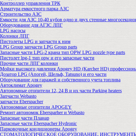
Контроллер управления ТРК
Арматура емкостного парка АЗС
Строительство АЗС
Емкости для АЗС 10-40 кубов одно и двух стенные многосекци
Оборудование для АГЗС ЛПГ
LPG насосы
Колонки ЛПГ
Пистолеты LPG и запчасти к ним
LPG Group запчасти LPG Group parts
Запасные части LPG-2 крана тип OPW LPG nozzle type parts
Пистолет lpg-1 тип opw и его запасные части
Прочие части ЛПГ колонки
Мойки высокого давления Apogey HD (Karcher HD) профессион
Дозатор LPG (Апогей, Шельф, Tatsuno) и его части
Оборудование для гаражей и собственного учета топлива
Автоклимат Apogey
Автономные отопители 12, 24 В и их части Parking heaters
Запчасти Webasto
запчасти Eberspacher
Автономные отопители APOGEY
Ремонт автономок Ebersparher и Webasto
Запасные части Планар
Запасные части Eberspacher Hydronic
Парковочные кондиционеры Apogey
СТОМАТОЛОГИЧЕСКОЕ ОБОРУДОВАНИЕ, ИНСТРУМЕНТ