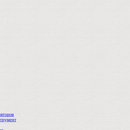
ляторов
струмент