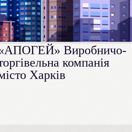
«АПОГЕЙ» Виробничо-
торгівельна компанія
місто Харків