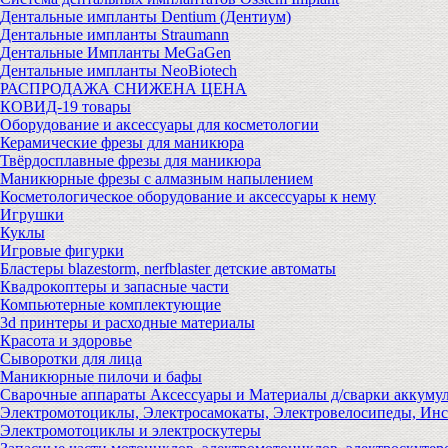
Дентальные импланты Dentium (Дентиум)
Дентальные импланты Straumann
Дентальные Импланты MeGaGen
Дентальные импланты NeoBiotech
РАСПРОДАЖА СНИЖЕНА ЦЕНА
КОВИД-19 товары
Оборудование и аксессуары для косметологии
Керамические фрезы для маникюра
Твёрдосплавные фрезы для маникюра
Маникюрные фрезы с алмазным напылением
Косметологическое оборудование и аксессуары к нему
Игрушки
Куклы
Игровые фигурки
Бластеры blazestorm, nerfblaster детские автоматы
Квадрокоптеры и запасные части
Компьютерные комплектующие
3d принтеры и расходные материалы
Красота и здоровье
Сыворотки для лица
Маникюрные пилочи и бафы
Сварочные аппараты Аксессуары и Материалы д/сварки аккуму
Электромотоциклы, Электросамокаты, Электровелосипеды, Ин
Электромотоциклы и электроскутеры