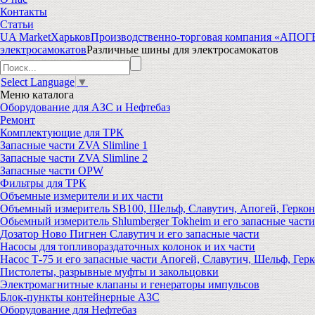
Контакты
Статьи
UA Market
Харьков
Производственно-торговая компания «АПО
электросамокатов
Различные шины для электросамокатов
Select Language
▼
Меню
каталога
Оборудование для АЗС и Нефтебаз
Ремонт
Комплектующие для ТРК
Запасные части ZVA Slimline 1
Запасные части ZVA Slimline 2
Запасные части OPW
Фильтры для ТРК
Объемные измерители и их части
Объемный измеритель SB100, Шельф, Славутич, Апогей, Геркон
Обьемный измеритель Shlumberger Tokheim и его запасные части
Дозатор Ново Пигнен Славутич и его запасные части
Насосы для топливораздаточных колонок и их части
Насос Т-75 и его запасные части Апогей, Славутич, Шельф, Герк
Пистолеты, разрывные муфты и закольцовки
Электромагнитные клапаны и генераторы импульсов
Блок-пункты контейнерные АЗС
Оборудование для Нефтебаз