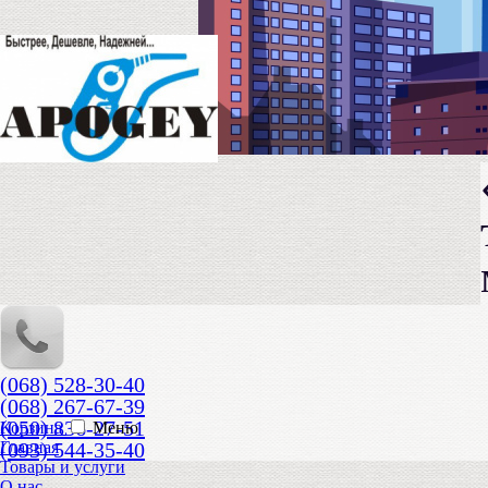
(068) 528-30-40
(068) 267-67-39
(050) 836-27-51
Корзина
Меню
(093) 544-35-40
Главная
Товары и услуги
О нас