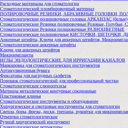
Расходные материалы для стоматологии
Стоматологический пломбировочный материал
ПОЛИРОВОЧНЫЕ РЕЗИНКИ, АБРАЗИВНЫЕ ГОЛОВКИ, П
Стоматологические полировочные головки АРКАНЗАС (белые)
Стоматологические Резинки полировочные Розовые, Голубые, 
Стоматологические Резинки полировочные РАЗНОЦВЕТНЫЕ
Стоматологические полировочные КИСТОЧКИ, ЩЕТОЧКИ, 
Анкерные штифты, Ключи для анкерных штифтов, Микроимпл
Стоматологические анкерные штифты
Ключи для анкерных штифтов
Микроимпланты
ИГЛЫ ЭНДОДОНТИЧЕСКИЕ ДЛЯ ИРРИГАЦИИ КАНАЛОВ
Маркировка для стоматологических инструментов
Артикуляционная бумага
Фиксаторы для нагрудных салфеток
Порошок стоматологический для профессиональной чистки
Стоматологические слюноотсосы
Матрицы металлические контурные секционные
Пластиковые клинья
Стоматологические инструменты и оборудование
Хирургические и смотровые инструменты для стоматологии
Сверла, боры, фрезы, диски, трепаны, рукоятки для микроимпла
Отвертки стоматологические
Ручной хирургический инструмент
Стоматологические ретракторы