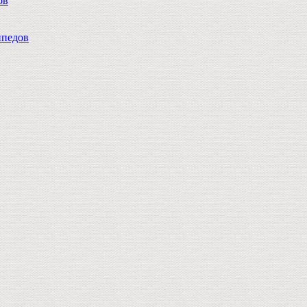
ов
педов