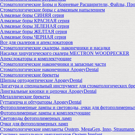
Стоматологические Боры и Корневые Расширители, Файлы, Пр
Стоматологические боры с алмазным напылением
Алмазные боры СИНЯЯ серия
Алмазные боры КРАСНАЯ серия
Алмазные боры ЗЕЛЕНАЯ серия
Алмазные боры ЖЕЛТАЯ серия
Алмазные боры ЧЕРНАЯ серия
Все для скалеров и апекслокаторов
Стоматологические скалеры, наконечники и насадки
Насадки хирургического скалера MECTRON WOODPECKER
Апекслокаторы и комплектующие
Стоматологические наконечники и запасные части
Стоматологические наконечники ApogeyDental
Стоматологические брекеты
Щипцы ортодонтические ApogeyDental
Лигатура и специальный инструмент для стоматологических бр
Лингвальные кнопки и цепочки ApogeyDental
Металлические брекеты
Гуттаперча и обтураторы ApogeyDental
Фотополимерные лампы и световоды, очки для фотополимерны
Фотополимерные лампы и комплектующие
Световоды фотополимерных ламп
Очки для фотополимерных ламп
Стоматологические импланты Osstem, MegaGen, Inno, Strauman
Система дентальных имплантатов Osstem Implant