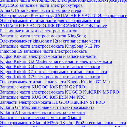
Запасные части мотоциклов, электромотоциклов, электроскутер
CityCoCo запасные части электроскутеров
Aima U1S запасные части электроскутера
Электрические Комплекты, ЗАПАСНЫЕ ЧАСТИ Электровелоси
Электросамокаты и запчасти для электросамокатов
ЗАПАСНЫЕ ЧАСТИ ЭЛЕКТРОСАМОКАТОВ Proove
Различные шины для электросамокатов
Запасные части электросамокатов KingSong
Электросамокат kingsong n12t и его запасные части
Запасные части электросамоката KingSong N12 Pro
Inmotion L9 запасные части электросамоката
Kugoo Kukirin электросамокаты и запасные части
Kugoo Kukirin G2 Master запасные части электросамоката
Kugoo Kukirin G4 электросамокат и запасные части
Kugoo Kukirin C1 pro электросамокат и запасные части
Kugoo Kukirin G3 электросамокат и запасные части
Электросамокат и запасные части Kugoo Kukirin G2 Max
Запасные части KUGOO KuKIRIN G2 PRO
Запасные части электросамоката KUGOO KuKIRIN M5 PRO
Запасные части KUGOO KuKIRIN M4 PRO
Запчасти электросамоката KUGOO KuKIRIN S1 PRO
Kukirin G4 Max запасные части электросамоката
Kukirin A1 запасные части электросамоката
Запасные части элеткросамокатов Xiaomi
Электросамокат Xiaomi M365, 1S, Pro, Pro2 и его запасные части