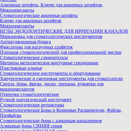
Анкерные штифты, Ключи для анкерных штифтов,
Микроимпланты
Стоматологические анкерные штифты
Ключи для анкерных штифтов
Микроимпланты
ИГЛЫ ЭНДОДОНТИЧЕСКИЕ ДЛЯ ИРРИГАЦИИ КАНАЛОВ
Маркировка для стоматологических инструментов
Артикуляционная бумага
Фиксаторы для нагрудных салфеток
Порошок стоматологический для профессиональной чистки
Стоматологические слюноотсосы
Матрицы металлические контурные секционные
Пластиковые клинья
Стоматологические инструменты и оборудование
Хирургические и смотровые инструменты для стоматологии
Сверла, боры, фрезы, диски, трепаны, рукоятки для
микроимплантов
Отвертки стоматологические
Ручной хирургический инструмент
Стоматологические ретракторы
Стоматологические Боры и Корневые Расширители, Файлы,
Профайлы
Стоматологические боры с алмазным напылением
Алмазные боры СИНЯЯ серия