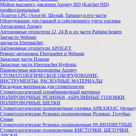
Мойки высокого давления Apogey HD (Karcher HD)
профессиональные
Дозатор LPG (Апогей, Шельф, Tatsuno) и его части
Оборудование для гаражей и собственного учета топлива
Автоклимат Apogey
Автономные отопители 12, 24 В и их части Parking heaters
Запчасти Webasto
запчасти Eberspacher
Автономные отопители APOGEY
Ремонт автономок Ebersparher и Webasto
Запасные части Планар
Запасные части Eberspacher Hydronic
Парковочные кондиционеры Apogey
СТОМАТОЛОГИЧЕСКОЕ ОБОРУДОВАНИЕ,
ИНСТРУМЕНТЫ, РАСХОДНЫЕ МАТЕРИАЛЫ
Расходные материалы для стоматологии
Стоматологический пломбировочный материал
ПОЛИРОВОЧНЫЕ РЕЗИНКИ, АБРАЗИВНЫЕ ГОЛОВКИ,
ПОЛИРОВОЧНЫЕ ЩЕТКИ
Стоматологические полировочные головки АРКАНЗАС (белые)
Стоматологические Резинки полировочные Розовые, Голубые,
Серые
Стоматологические Резинки полировочные РАЗНОЦВЕТНЫЕ
Стоматологические полировочные КИСТОЧКИ, ЩЕТОЧКИ,
ДИСКИ