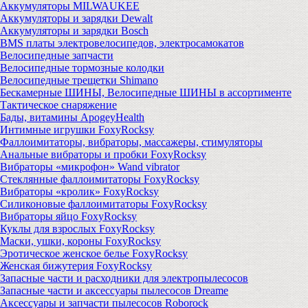
Аккумуляторы MILWAUKEE
Аккумуляторы и зарядки Dewalt
Аккумуляторы и зарядки Bosch
BMS платы электровелосипедов, электросамокатов
Велосипедные запчасти
Велосипедные тормозные колодки
Велосипедные трещетки Shimano
Бескамерные ШИНЫ, Велосипедные ШИНЫ в ассортименте
Тактическое снаряжение
Бады, витамины ApogeyHealth
Интимные игрушки FoxyRocksy
Фаллоимитаторы, вибраторы, массажеры, стимуляторы
Анальные вибраторы и пробки FoxyRocksy
Вибраторы «микрофон» Wand vibrator
Стеклянные фаллоимитаторы FoxyRocksy
Вибраторы «кролик» FoxyRocksy
Силиконовые фаллоимитаторы FoxyRocksy
Вибраторы яйцо FoxyRocksy
Куклы для взрослых FoxyRocksy
Маски, ушки, короны FoxyRocksy
Эротическое женское белье FoxyRocksy
Женская бижутерия FoxyRocksy
Запасные части и расходники для электропылесосов
Запасные части и аксессуары пылесосов Dreame
Аксессуары и запчасти пылесосов Roborock