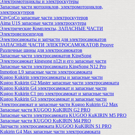
Электромотоциклы и электроскутеры
Запасные части мотоциклов, электромотоциклов,
электроскутеров
CityCoCo запасные части электроскутеров
Aima U1S запасные части электроскутера
Электрические Комплекты, ЗАПАСНЫЕ ЧАСТИ
Электровелосипедов
Электросамокаты и запчасти для электросамокатов
ЗАПАСНЫЕ ЧАСТИ ЭЛЕКТРОСАМОКАТОВ Proove
Различные шины для электросамокатов
Запасные части электросамокатов KingSong
Электросамокат kingsong n12t и его запасные части
Запасные части электросамоката KingSong N12 Pro
Inmotion L9 запасные части электросамоката
Kugoo Kukirin электросамокаты и запасные части
Kugoo Kukirin G2 Master запасные части электросамоката
Kugoo Kukirin G4 электросамокат и запасные части
Kugoo Kukirin C1 pro электросамокат и запасные части
Kugoo Kukirin G3 электросамокат и запасные части
Электросамокат и запасные части Kugoo Kukirin G2 Max
Запасные части KUGOO KuKIRIN G2 PRO
Запасные части электросамоката KUGOO KuKIRIN M5 PRO
Запасные части KUGOO KuKIRIN M4 PRO
Запчасти электросамоката KUGOO KuKIRIN S1 PRO
Kukirin G4 Max запасные части электросамоката