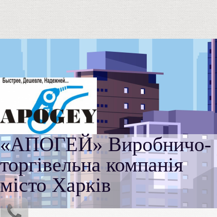
«АПОГЕЙ» Виробничо-
торгівельна компанія
місто Харків