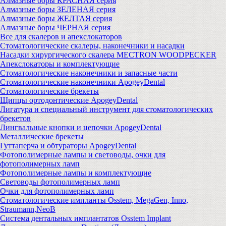
Алмазные боры КРАСНАЯ серия
Алмазные боры ЗЕЛЕНАЯ серия
Алмазные боры ЖЕЛТАЯ серия
Алмазные боры ЧЕРНАЯ серия
Все для скалеров и апекслокаторов
Стоматологические скалеры, наконечники и насадки
Насадки хирургического скалера MECTRON WOODPECKER
Апекслокаторы и комплектующие
Стоматологические наконечники и запасные части
Стоматологические наконечники ApogeyDental
Стоматологические брекеты
Щипцы ортодонтические ApogeyDental
Лигатура и специальный инструмент для стоматологических
брекетов
Лингвальные кнопки и цепочки ApogeyDental
Металлические брекеты
Гуттаперча и обтураторы ApogeyDental
Фотополимерные лампы и световоды, очки для
фотополимерных ламп
Фотополимерные лампы и комплектующие
Световоды фотополимерных ламп
Очки для фотополимерных ламп
Стоматологические импланты Osstem, MegaGen, Inno,
Straumann,NeoB
Система дентальных имплантатов Osstem Implant