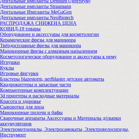
Дентальные импланты Dentium (Дентиум)
Дентальные импланты Straumann
Дентальные Импланты MeGaGen
Дентальные импланты NeoBiotech
РАСПРОДАЖА СНИЖЕНА ЦЕНА
КОВИД-19 товары
Оборудование и аксессуары для косметологии
Керамические фрезы для маникюра
Твёрдосплавные фрезы для маникюра
Маникюрные фрезы с алмазным напылением
Косметологическое оборудование и аксессуары к нему
Игрушки
Куклы
Игровые фигурки
Бластеры blazestorm, nerfblaster детские автоматы
Квадрокоптеры и запасные части
Компьютерные комплектующие
3d принтеры и расходные материалы
Красота и здоровье
Сыворотки для лица
Маникюрные пилочи и бафы
Сварочные аппараты Аксессуары и Материалы д/сварки
аккумуляторов
Электромотоциклы, Электросамокаты, Электровелосипеды,
Инструмент