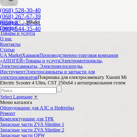
(068) 528-30-40
(068) 267-67-39
(050) 836-27-51
Корзина
Меню
(093) 544-35-40
Главная
Товары и услуги
О нас
Контакты
Статьи
UA Market
Харьков
Производственно-торговая компания
«АПОГЕЙ»
Товары и услуги
Электромотоциклы,
Электросамокаты, Электровелосипеды,
Инструмент
Электросамокаты и запчасти для
электросамокатов
Покришка для електросамокату Xiaomi Mi
Electric Scooter 4 Ultra, CST 250x64 з антипрокольним гелем
Select Language
▼
Меню
каталога
Оборудование для АЗС и Нефтебаз
Ремонт
Комплектующие для ТРК
Запасные части ZVA Slimline 1
Запасные части ZVA Slimline 2
Запасные части OPW