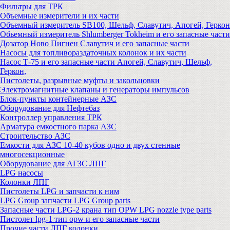
Фильтры для ТРК
Объемные измерители и их части
Объемный измеритель SB100, Шельф, Славутич, Апогей, Геркон
Обьемный измеритель Shlumberger Tokheim и его запасные части
Дозатор Ново Пигнен Славутич и его запасные части
Насосы для топливораздаточных колонок и их части
Насос Т-75 и его запасные части Апогей, Славутич, Шельф,
Геркон,
Пистолеты, разрывные муфты и закольцовки
Электромагнитные клапаны и генераторы импульсов
Блок-пункты контейнерные АЗС
Оборудование для Нефтебаз
Контроллер управления ТРК
Арматура емкостного парка АЗС
Строительство АЗС
Емкости для АЗС 10-40 кубов одно и двух стенные
многосекционные
Оборудование для АГЗС ЛПГ
LPG насосы
Колонки ЛПГ
Пистолеты LPG и запчасти к ним
LPG Group запчасти LPG Group parts
Запасные части LPG-2 крана тип OPW LPG nozzle type parts
Пистолет lpg-1 тип opw и его запасные части
Прочие части ЛПГ колонки