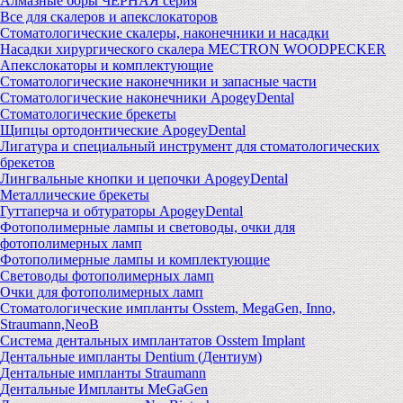
Алмазные боры ЧЕРНАЯ серия
Все для скалеров и апекслокаторов
Стоматологические скалеры, наконечники и насадки
Насадки хирургического скалера MECTRON WOODPECKER
Апекслокаторы и комплектующие
Стоматологические наконечники и запасные части
Стоматологические наконечники ApogeyDental
Стоматологические брекеты
Щипцы ортодонтические ApogeyDental
Лигатура и специальный инструмент для стоматологических
брекетов
Лингвальные кнопки и цепочки ApogeyDental
Металлические брекеты
Гуттаперча и обтураторы ApogeyDental
Фотополимерные лампы и световоды, очки для
фотополимерных ламп
Фотополимерные лампы и комплектующие
Световоды фотополимерных ламп
Очки для фотополимерных ламп
Стоматологические импланты Osstem, MegaGen, Inno,
Straumann,NeoB
Система дентальных имплантатов Osstem Implant
Дентальные импланты Dentium (Дентиум)
Дентальные импланты Straumann
Дентальные Импланты MeGaGen