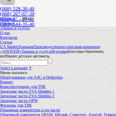
(068) 528-30-40
(068) 267-67-39
(050) 836-27-51
Корзина
Меню
(093) 544-35-40
Главная
Товары и услуги
О нас
Контакты
Статьи
UA Market
Харьков
Производственно-торговая компания
«АПОГЕЙ»
Товары и услуги
Игрушки
Бластеры blazestorm,
nerfblaster детские автоматы
Select Language
▼
Меню
каталога
Оборудование для АЗС и Нефтебаз
Ремонт
Комплектующие для ТРК
Запасные части ZVA Slimline 1
Запасные части ZVA Slimline 2
Запасные части OPW
Фильтры для ТРК
Объемные измерители и их части
Объемный измеритель SB100, Шельф, Славутич, Апогей, Геркон