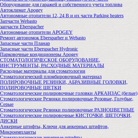
Оборудование для гаражей и собственного учета топлива
Автоклимат Apogey
Автономные отопители 12, 24 В и их части Parking heaters
Запчасти Webasto
запчасти Eberspacher
Автономные отопители APOGEY
Ремонт автономок Ebersparher и Webasto
Запасные части Планар
Запасные части Eberspacher Hydronic
Парковочные кондиционеры Apogey
СТОМАТОЛОГИЧЕСКОЕ ОБОРУДОВАНИЕ,
ИНСТРУМЕНТЫ, РАСХОДНЫЕ МАТЕРИАЛЫ
Расходные материалы для стоматологии
Стоматологический пломбировочный материал
ПОЛИРОВОЧНЫЕ РЕЗИНКИ, АБРАЗИВНЫЕ ГОЛОВКИ,
ПОЛИРОВОЧНЫЕ ЩЕТКИ
Стоматологические полировочные головки АРКАНЗАС (белые)
Стоматологические Резинки полировочные Розовые, Голубые,
Серые
Стоматологические Резинки полировочные РАЗНОЦВЕТНЫЕ
Стоматологические полировочные КИСТОЧКИ, ЩЕТОЧКИ,
ДИСКИ
Анкерные штифты, Ключи для анкерных штифтов,
Микроимпланты
Стоматологические анкерные штифты