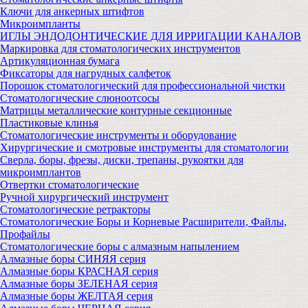
Ключи для анкерных штифтов
Микроимпланты
ИГЛЫ ЭНДОДОНТИЧЕСКИЕ ДЛЯ ИРРИГАЦИИ КАНАЛОВ
Маркировка для стоматологических инструментов
Артикуляционная бумага
Фиксаторы для нагрудных салфеток
Порошок стоматологический для профессиональной чистки
Стоматологические слюноотсосы
Матрицы металлические контурные секционные
Пластиковые клинья
Стоматологические инструменты и оборудование
Хирургические и смотровые инструменты для стоматологии
Сверла, боры, фрезы, диски, трепаны, рукоятки для
микроимплантов
Отвертки стоматологические
Ручной хирургический инструмент
Стоматологические ретракторы
Стоматологические Боры и Корневые Расширители, Файлы,
Профайлы
Стоматологические боры с алмазным напылением
Алмазные боры СИНЯЯ серия
Алмазные боры КРАСНАЯ серия
Алмазные боры ЗЕЛЕНАЯ серия
Алмазные боры ЖЕЛТАЯ серия