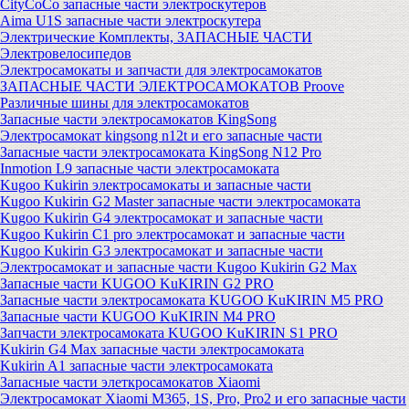
CityCoCo запасные части электроскутеров
Aima U1S запасные части электроскутера
Электрические Комплекты, ЗАПАСНЫЕ ЧАСТИ
Электровелосипедов
Электросамокаты и запчасти для электросамокатов
ЗАПАСНЫЕ ЧАСТИ ЭЛЕКТРОСАМОКАТОВ Proove
Различные шины для электросамокатов
Запасные части электросамокатов KingSong
Электросамокат kingsong n12t и его запасные части
Запасные части электросамоката KingSong N12 Pro
Inmotion L9 запасные части электросамоката
Kugoo Kukirin электросамокаты и запасные части
Kugoo Kukirin G2 Master запасные части электросамоката
Kugoo Kukirin G4 электросамокат и запасные части
Kugoo Kukirin C1 pro электросамокат и запасные части
Kugoo Kukirin G3 электросамокат и запасные части
Электросамокат и запасные части Kugoo Kukirin G2 Max
Запасные части KUGOO KuKIRIN G2 PRO
Запасные части электросамоката KUGOO KuKIRIN M5 PRO
Запасные части KUGOO KuKIRIN M4 PRO
Запчасти электросамоката KUGOO KuKIRIN S1 PRO
Kukirin G4 Max запасные части электросамоката
Kukirin A1 запасные части электросамоката
Запасные части элеткросамокатов Xiaomi
Электросамокат Xiaomi M365, 1S, Pro, Pro2 и его запасные части