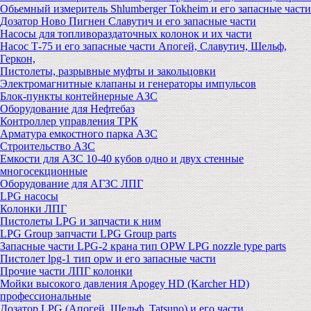
Обьемный измеритель Shlumberger Tokheim и его запасные части
Дозатор Ново Пигнен Славутич и его запасные части
Насосы для топливораздаточных колонок и их части
Насос Т-75 и его запасные части Апогей, Славутич, Шельф,
Геркон,
Пистолеты, разрывные муфты и закольцовки
Электромагнитные клапаны и генераторы импульсов
Блок-пункты контейнерные АЗС
Оборудование для Нефтебаз
Контроллер управления ТРК
Арматура емкостного парка АЗС
Строительство АЗС
Емкости для АЗС 10-40 кубов одно и двух стенные
многосекционные
Оборудование для АГЗС ЛПГ
LPG насосы
Колонки ЛПГ
Пистолеты LPG и запчасти к ним
LPG Group запчасти LPG Group parts
Запасные части LPG-2 крана тип OPW LPG nozzle type parts
Пистолет lpg-1 тип opw и его запасные части
Прочие части ЛПГ колонки
Мойки высокого давления Apogey HD (Karcher HD)
профессиональные
Дозатор LPG (Апогей, Шельф, Tatsuno) и его части