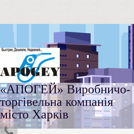
«АПОГЕЙ» Виробничо-
торгівельна компанія
місто Харків