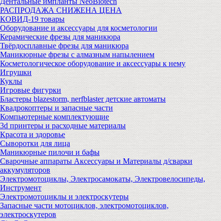
Дентальные импланты NeoBiotech
РАСПРОДАЖА СНИЖЕНА ЦЕНА
КОВИД-19 товары
Оборудование и аксессуары для косметологии
Керамические фрезы для маникюра
Твёрдосплавные фрезы для маникюра
Маникюрные фрезы с алмазным напылением
Косметологическое оборудование и аксессуары к нему
Игрушки
Куклы
Игровые фигурки
Бластеры blazestorm, nerfblaster детские автоматы
Квадрокоптеры и запасные части
Компьютерные комплектующие
3d принтеры и расходные материалы
Красота и здоровье
Сыворотки для лица
Маникюрные пилочи и бафы
Сварочные аппараты Аксессуары и Материалы д/сварки
аккумуляторов
Электромотоциклы, Электросамокаты, Электровелосипеды,
Инструмент
Электромотоциклы и электроскутеры
Запасные части мотоциклов, электромотоциклов,
электроскутеров