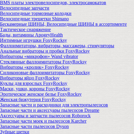
BMS платы электровелосипедов, электросамокатов
Велосипедные запчасти
Велосипедные тормозные колодки
Велосипедные трещетки Shimano
Бескамерные ШИНЫ, Велосипедные ШИНЫ в ассортименте
Тактическое снаряжение
Бады, витамины ApogeyHealth
Интимные игрушки FoxyRocksy
Фаллоимитаторы, вибраторы, массажеры, стимуляторы
Анальные вибраторы и пробки FoxyRocksy
Вибраторы «микрофон» Wand vibrator
Стеклянные фаллоимитаторы FoxyRocksy
Вибраторы «кролик» FoxyRocksy
Силиконовые фаллоимитаторы FoxyRocksy
Вибраторы яйцо FoxyRocksy
Куклы для взрослых FoxyRocksy
Маски, ушки, короны FoxyRocksy
Эротическое женское белье FoxyRocksy
Женская бижутерия FoxyRocksy
Запасные части и расходники для электропылесосов
Запасные части и аксессуары пылесосов Dreame
Аксессуары и запчасти пылесосов Roborock
Запасные части моек и пылесосов Karcher
Запасные части пылесосов Dyson
Зубные щетки