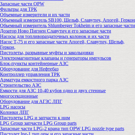
Запасные части OPW
Фильтры для ТРК
Объемные измерители и их части
Объемный измеритель SB100, Шельф, Славутич, Апогей, Геркон
Обьемный измеритель Shlumberger Tokheim и его запасные части
Дозатор Ново Пигнен Славутич и его запасные части
Насосы для топливораздаточных колонок и их части
Насос Т-75 и его запасные части Апогей, Славутич, Шельф,
Геркон,
Пистолеты, разрывные муфты и закольцовки
Электромагнитные клапаны и генераторы импульсов
Блок-пункты контейнерные АЗС
Оборудование для Нефтебаз
Контроллер управления ТРК
Арматура емкостного парка АЗС
Строительство АЗС
Емкости для АЗС 10-40 кубов одно и двух стенные
многосекционные
Оборудование для АГЗС ЛПГ
LPG насосы
Колонки ЛПГ
Пистолеты LPG и запчасти к ним
LPG Group запчасти LPG Group parts
Запасные части LPG-2 крана тип OPW LPG nozzle type parts
Пистолет lpg-1 тип opw и его запасные части