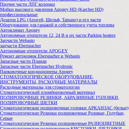
Прочие части ЛПГ колонки
Мойки высокого давления Apogey HD (Karcher HD)
профессиональные
Дозатор LPG (Апогей, Шельф, Tatsuno) и его части
Оборудование для гаражей и собственного учета топлива
Автоклимат Apogey
Автономные отопители 12, 24 В и их части Parking heaters
Запчасти Webasto
запчасти Eberspacher
Автономные отопители APOGEY
Ремонт автономок Ebersparher и Webasto
Запасные части Планар
Запасные части Eberspacher Hydronic
Парковочные кондиционеры Apogey
СТОМАТОЛОГИЧЕСКОЕ ОБОРУДОВАНИЕ,
ИНСТРУМЕНТЫ, РАСХОДНЫЕ МАТЕРИАЛЫ
Расходные материалы для стоматологии
Стоматологический пломбировочный материал
ПОЛИРОВОЧНЫЕ РЕЗИНКИ, АБРАЗИВНЫЕ ГОЛОВКИ,
ПОЛИРОВОЧНЫЕ ЩЕТКИ
Стоматологические полировочные головки АРКАНЗАС (белые)
Стоматологические Резинки полировочные Розовые, Голубые,
Серые
Стоматологические Резинки полировочные РАЗНОЦВЕТНЫЕ
Стоматологические полировочные КИСТОЧКИ, ЩЕТОЧКИ,