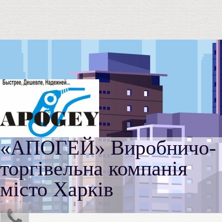
«АПОГЕЙ» Виробничо-
торгівельна компанія
місто Харків