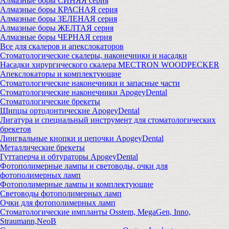
Алмазные боры СИНЯЯ серия
Алмазные боры КРАСНАЯ серия
Алмазные боры ЗЕЛЕНАЯ серия
Алмазные боры ЖЕЛТАЯ серия
Алмазные боры ЧЕРНАЯ серия
Все для скалеров и апекслокаторов
Стоматологические скалеры, наконечники и насадки
Насадки хирургического скалера MECTRON WOODPECKER
Апекслокаторы и комплектующие
Стоматологические наконечники и запасные части
Стоматологические наконечники ApogeyDental
Стоматологические брекеты
Щипцы ортодонтические ApogeyDental
Лигатура и специальный инструмент для стоматологических
брекетов
Лингвальные кнопки и цепочки ApogeyDental
Металлические брекеты
Гуттаперча и обтураторы ApogeyDental
Фотополимерные лампы и световоды, очки для
фотополимерных ламп
Фотополимерные лампы и комплектующие
Световоды фотополимерных ламп
Очки для фотополимерных ламп
Стоматологические импланты Osstem, MegaGen, Inno,
Straumann,NeoB