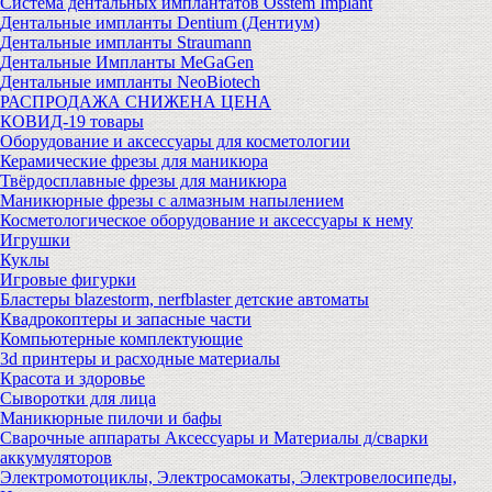
Система дентальных имплантатов Osstem Implant
Дентальные импланты Dentium (Дентиум)
Дентальные импланты Straumann
Дентальные Импланты MeGaGen
Дентальные импланты NeoBiotech
РАСПРОДАЖА СНИЖЕНА ЦЕНА
КОВИД-19 товары
Оборудование и аксессуары для косметологии
Керамические фрезы для маникюра
Твёрдосплавные фрезы для маникюра
Маникюрные фрезы с алмазным напылением
Косметологическое оборудование и аксессуары к нему
Игрушки
Куклы
Игровые фигурки
Бластеры blazestorm, nerfblaster детские автоматы
Квадрокоптеры и запасные части
Компьютерные комплектующие
3d принтеры и расходные материалы
Красота и здоровье
Сыворотки для лица
Маникюрные пилочи и бафы
Сварочные аппараты Аксессуары и Материалы д/сварки
аккумуляторов
Электромотоциклы, Электросамокаты, Электровелосипеды,