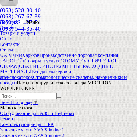
(068) 528-30-40
(068) 267-67-39
(050) 836-27-51
Корзина
Меню
(093) 544-35-40
Главная
Товары и услуги
О нас
Контакты
Статьи
UA Market
Харьков
Производственно-торговая компания
«АПОГЕЙ»
Товары и услуги
СТОМАТОЛОГИЧЕСКОЕ
ОБОРУДОВАНИЕ, ИНСТРУМЕНТЫ, РАСХОДНЫЕ
МАТЕРИАЛЫ
Все для скалеров и
апекслокаторов
Стоматологические скалеры, наконечники и
насадки
Насадки хирургического скалера MECTRON
WOODPECKER
Select Language
▼
Меню
каталога
Оборудование для АЗС и Нефтебаз
Ремонт
Комплектующие для ТРК
Запасные части ZVA Slimline 1
Запасные части ZVA Slimline 2