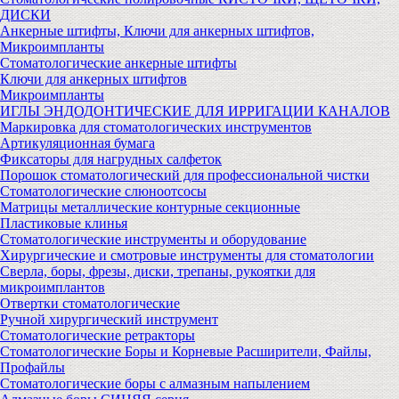
ДИСКИ
Анкерные штифты, Ключи для анкерных штифтов,
Микроимпланты
Стоматологические анкерные штифты
Ключи для анкерных штифтов
Микроимпланты
ИГЛЫ ЭНДОДОНТИЧЕСКИЕ ДЛЯ ИРРИГАЦИИ КАНАЛОВ
Маркировка для стоматологических инструментов
Артикуляционная бумага
Фиксаторы для нагрудных салфеток
Порошок стоматологический для профессиональной чистки
Стоматологические слюноотсосы
Матрицы металлические контурные секционные
Пластиковые клинья
Стоматологические инструменты и оборудование
Хирургические и смотровые инструменты для стоматологии
Сверла, боры, фрезы, диски, трепаны, рукоятки для
микроимплантов
Отвертки стоматологические
Ручной хирургический инструмент
Стоматологические ретракторы
Стоматологические Боры и Корневые Расширители, Файлы,
Профайлы
Стоматологические боры с алмазным напылением