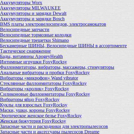
Аккумуляторы Worx
Аккумуляторы MILWAUKEE
Аккумуляторы и зарядки Dewalt
Аккумуляторы и зарядки Bosch
BMS платы электровелосипедов, электросамокатов
Велосипедные запчасти
Велосипедные тормозные колодки
Велосипедные трещетки Shimano
Бескамерные ШИНЫ, Велосипедные ШИНЫ в ассортименте
Тактическое снаряжение
Бады, витамины ApogeyHealth
Интимные игрушки FoxyRocksy
Фаллоимитаторы, вибраторы, массажеры, стимуляторы
Анальные вибраторы и пробки FoxyRocksy
Вибраторы «микрофон» Wand vibrator
Стеклянные фаллоимитаторы FoxyRocksy
Вибраторы «кролик» FoxyRocksy
Силиконовые фаллоимитаторы FoxyRocksy
Вибраторы яйцо FoxyRocksy
Куклы для взрослых FoxyRocksy
Маски, ушки, короны FoxyRocksy
Эротическое женское белье FoxyRocksy
Женская бижутерия FoxyRocksy
Запасные части и расходники для электропылесосов
Запасные части и аксессуары пылесосов Dreame