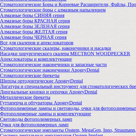
Стоматологические Боры и Корневые Расширители, Файлы, Пр
Стоматологические боры с алмазным напылением
Алмазные боры СИНЯЯ серия
Алмазные боры КРАСНАЯ серия
Алмазные боры ЗЕЛЕНАЯ серия
Алмазные боры ЖЕЛТАЯ серия
Алмазные боры ЧЕРНАЯ серия
Все для скалеров и апекслокаторов
Стоматологические скалеры, наконечники и насадки
Насадки хирургического скалера MECTRON WOODPECKER
Апекслокаторы и комплектующие
Стоматологические наконечники и запасные части
Стоматологические наконечники ApogeyDental
Стоматологические брекеты
Щипцы ортодонтические ApogeyDental
Лигатура и специальный инструмент для стоматологических бр
Лингвальные кнопки и цепочки ApogeyDental
Металлические брекеты
Гуттаперча и обтураторы ApogeyDental
Фотополимерные лампы и световоды, очки для фотополимерны
Фотополимерные лампы и комплектующие
Световоды фотополимерных ламп
Очки для фотополимерных ламп
Стоматологические импланты Osstem, MegaGen, Inno, Strauman
Система дентальных имплантатов Osstem Implant