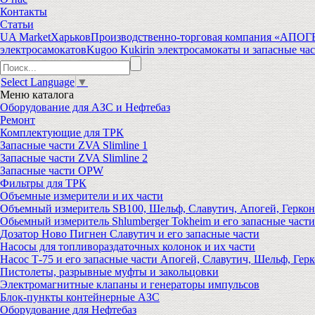
Контакты
Статьи
UA Market
Харьков
Производственно-торговая компания «АПО
электросамокатов
Kugoo Kukirin электросамокаты и запасные ча
Select Language
▼
Меню
каталога
Оборудование для АЗС и Нефтебаз
Ремонт
Комплектующие для ТРК
Запасные части ZVA Slimline 1
Запасные части ZVA Slimline 2
Запасные части OPW
Фильтры для ТРК
Объемные измерители и их части
Объемный измеритель SB100, Шельф, Славутич, Апогей, Геркон
Обьемный измеритель Shlumberger Tokheim и его запасные части
Дозатор Ново Пигнен Славутич и его запасные части
Насосы для топливораздаточных колонок и их части
Насос Т-75 и его запасные части Апогей, Славутич, Шельф, Герк
Пистолеты, разрывные муфты и закольцовки
Электромагнитные клапаны и генераторы импульсов
Блок-пункты контейнерные АЗС
Оборудование для Нефтебаз