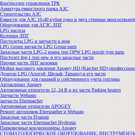
Контроллер управления ТРК
Арматура емкостного парка АЗС
Строительство АЗС
Емкости для АЗС 10-40 кубов одно и двух стенные многосекци
Оборудование для АГЗС ЛПГ
LPG насосы
Колонки ЛПГ
Пистолеты LPG и запчасти к ним
LPG Group запчасти LPG Group parts
Запасные части LPG-2 крана тип OPW LPG nozzle type parts
Пистолет lpg-1 тип opw и его запасные части
Прочие части ЛПГ колонки
Мойки высокого давления Apogey HD (Karcher HD) профессион
Дозатор LPG (Апогей, Шельф, Tatsuno) и его части
Оборудование для гаражей и собственного учета топлива
Автоклимат Apogey
Автономные отопители 12, 24 В и их части Parking heaters
Запчасти Webasto
запчасти Eberspacher
Автономные отопители APOGEY
Ремонт автономок Ebersparher и Webasto
Запасные части Планар
Запасные части Eberspacher Hydronic
Парковочные кондиционеры Apogey
СТОМАТОЛОГИЧЕСКОЕ ОБОРУДОВАНИЕ, ИНСТРУМЕНТ