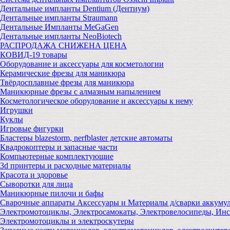
Дентальные импланты Dentium (Дентиум)
Дентальные импланты Straumann
Дентальные Импланты MeGaGen
Дентальные импланты NeoBiotech
РАСПРОДАЖА СНИЖЕНА ЦЕНА
КОВИД-19 товары
Оборудование и аксессуары для косметологии
Керамические фрезы для маникюра
Твёрдосплавные фрезы для маникюра
Маникюрные фрезы с алмазным напылением
Косметологическое оборудование и аксессуары к нему
Игрушки
Куклы
Игровые фигурки
Бластеры blazestorm, nerfblaster детские автоматы
Квадрокоптеры и запасные части
Компьютерные комплектующие
3d принтеры и расходные материалы
Красота и здоровье
Сыворотки для лица
Маникюрные пилочи и бафы
Сварочные аппараты Аксессуары и Материалы д/сварки аккуму
Электромотоциклы, Электросамокаты, Электровелосипеды, Ин
Электромотоциклы и электроскутеры