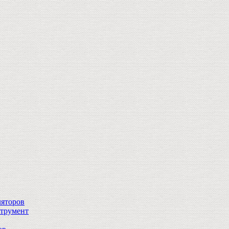
ляторов
струмент