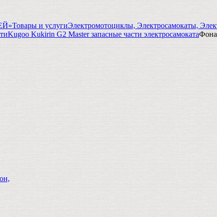
ГЕЙ»
Товары и услуги
Электромотоциклы, Электросамокаты, Элек
сти
Kugoo Kukirin G2 Master запасные части электросамоката
Фона
он,