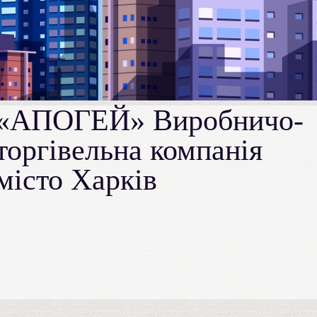
«АПОГЕЙ» Виробничо-
торгівельна компанія
місто Харків