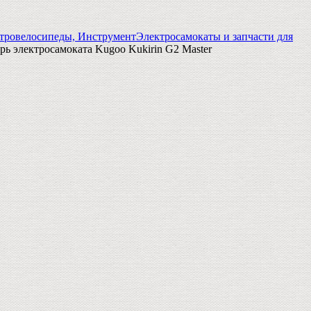
тровелосипеды, Инструмент
Электросамокаты и запчасти для
рь электросамоката Kugoo Kukirin G2 Master