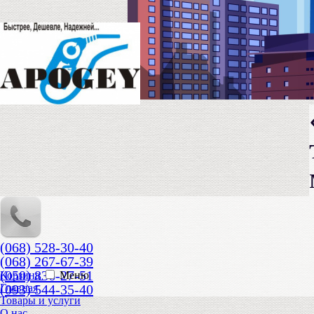
(068) 528-30-40
(068) 267-67-39
(050) 836-27-51
Корзина
Меню
(093) 544-35-40
Главная
Товары и услуги
О нас