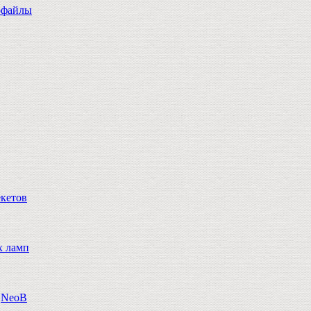
офайлы
екетов
х ламп
n,NeoB