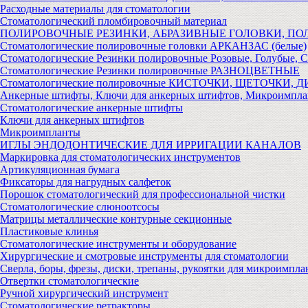
Расходные материалы для стоматологии
Стоматологический пломбировочный материал
ПОЛИРОВОЧНЫЕ РЕЗИНКИ, АБРАЗИВНЫЕ ГОЛОВКИ, П
Стоматологические полировочные головки АРКАНЗАС (белые)
Стоматологические Резинки полировочные Розовые, Голубые, 
Стоматологические Резинки полировочные РАЗНОЦВЕТНЫЕ
Стоматологические полировочные КИСТОЧКИ, ЩЕТОЧКИ, 
Анкерные штифты, Ключи для анкерных штифтов, Микроимпл
Стоматологические анкерные штифты
Ключи для анкерных штифтов
Микроимпланты
ИГЛЫ ЭНДОДОНТИЧЕСКИЕ ДЛЯ ИРРИГАЦИИ КАНАЛОВ
Маркировка для стоматологических инструментов
Артикуляционная бумага
Фиксаторы для нагрудных салфеток
Порошок стоматологический для профессиональной чистки
Стоматологические слюноотсосы
Матрицы металлические контурные секционные
Пластиковые клинья
Стоматологические инструменты и оборудование
Хирургические и смотровые инструменты для стоматологии
Сверла, боры, фрезы, диски, трепаны, рукоятки для микроимпла
Отвертки стоматологические
Ручной хирургический инструмент
Стоматологические ретракторы