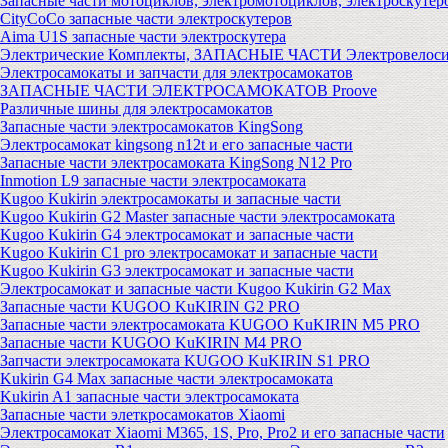
Запасные части мотоциклов, электромотоциклов, электроскутер
CityCoCo запасные части электроскутеров
Aima U1S запасные части электроскутера
Электрические Комплекты, ЗАПАСНЫЕ ЧАСТИ Электровелоси
Электросамокаты и запчасти для электросамокатов
ЗАПАСНЫЕ ЧАСТИ ЭЛЕКТРОСАМОКАТОВ Proove
Различные шины для электросамокатов
Запасные части электросамокатов KingSong
Электросамокат kingsong n12t и его запасные части
Запасные части электросамоката KingSong N12 Pro
Inmotion L9 запасные части электросамоката
Kugoo Kukirin электросамокаты и запасные части
Kugoo Kukirin G2 Master запасные части электросамоката
Kugoo Kukirin G4 электросамокат и запасные части
Kugoo Kukirin C1 pro электросамокат и запасные части
Kugoo Kukirin G3 электросамокат и запасные части
Электросамокат и запасные части Kugoo Kukirin G2 Max
Запасные части KUGOO KuKIRIN G2 PRO
Запасные части электросамоката KUGOO KuKIRIN M5 PRO
Запасные части KUGOO KuKIRIN M4 PRO
Запчасти электросамоката KUGOO KuKIRIN S1 PRO
Kukirin G4 Max запасные части электросамоката
Kukirin A1 запасные части электросамоката
Запасные части элеткросамокатов Xiaomi
Электросамокат Xiaomi M365, 1S, Pro, Pro2 и его запасные части