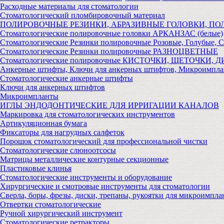
Расходные материалы для стоматологии
Стоматологический пломбировочный материал
ПОЛИРОВОЧНЫЕ РЕЗИНКИ, АБРАЗИВНЫЕ ГОЛОВКИ, П
Стоматологические полировочные головки АРКАНЗАС (белые)
Стоматологические Резинки полировочные Розовые, Голубые, 
Стоматологические Резинки полировочные РАЗНОЦВЕТНЫЕ
Стоматологические полировочные КИСТОЧКИ, ЩЕТОЧКИ, 
Анкерные штифты, Ключи для анкерных штифтов, Микроимпл
Стоматологические анкерные штифты
Ключи для анкерных штифтов
Микроимпланты
ИГЛЫ ЭНДОДОНТИЧЕСКИЕ ДЛЯ ИРРИГАЦИИ КАНАЛОВ
Маркировка для стоматологических инструментов
Артикуляционная бумага
Фиксаторы для нагрудных салфеток
Порошок стоматологический для профессиональной чистки
Стоматологические слюноотсосы
Матрицы металлические контурные секционные
Пластиковые клинья
Стоматологические инструменты и оборудование
Хирургические и смотровые инструменты для стоматологии
Сверла, боры, фрезы, диски, трепаны, рукоятки для микроимпла
Отвертки стоматологические
Ручной хирургический инструмент
Стоматологические ретракторы