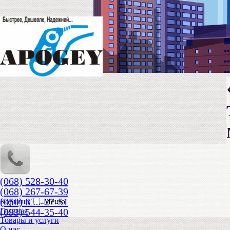
(068) 528-30-40
(068) 267-67-39
(050) 836-27-51
Корзина
Меню
(093) 544-35-40
Главная
Товары и услуги
О нас