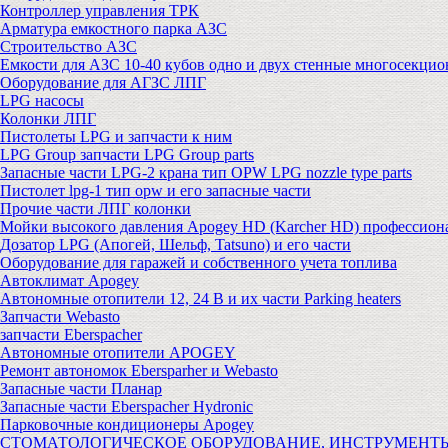
Контроллер управления ТРК
Арматура емкостного парка АЗС
Строительство АЗС
Емкости для АЗС 10-40 кубов одно и двух стенные многосекци
Оборудование для АГЗС ЛПГ
LPG насосы
Колонки ЛПГ
Пистолеты LPG и запчасти к ним
LPG Group запчасти LPG Group parts
Запасные части LPG-2 крана тип OPW LPG nozzle type parts
Пистолет lpg-1 тип opw и его запасные части
Прочие части ЛПГ колонки
Мойки высокого давления Apogey HD (Karcher HD) профессион
Дозатор LPG (Апогей, Шельф, Tatsuno) и его части
Оборудование для гаражей и собственного учета топлива
Автоклимат Apogey
Автономные отопители 12, 24 В и их части Parking heaters
Запчасти Webasto
запчасти Eberspacher
Автономные отопители APOGEY
Ремонт автономок Ebersparher и Webasto
Запасные части Планар
Запасные части Eberspacher Hydronic
Парковочные кондиционеры Apogey
СТОМАТОЛОГИЧЕСКОЕ ОБОРУДОВАНИЕ, ИНСТРУМЕНТ