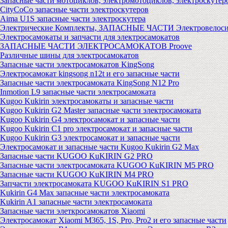
Запасные части мотоциклов, электромотоциклов, электроскутер
CityCoCo запасные части электроскутеров
Aima U1S запасные части электроскутера
Электрические Комплекты, ЗАПАСНЫЕ ЧАСТИ Электровелоси
Электросамокаты и запчасти для электросамокатов
ЗАПАСНЫЕ ЧАСТИ ЭЛЕКТРОСАМОКАТОВ Proove
Различные шины для электросамокатов
Запасные части электросамокатов KingSong
Электросамокат kingsong n12t и его запасные части
Запасные части электросамоката KingSong N12 Pro
Inmotion L9 запасные части электросамоката
Kugoo Kukirin электросамокаты и запасные части
Kugoo Kukirin G2 Master запасные части электросамоката
Kugoo Kukirin G4 электросамокат и запасные части
Kugoo Kukirin C1 pro электросамокат и запасные части
Kugoo Kukirin G3 электросамокат и запасные части
Электросамокат и запасные части Kugoo Kukirin G2 Max
Запасные части KUGOO KuKIRIN G2 PRO
Запасные части электросамоката KUGOO KuKIRIN M5 PRO
Запасные части KUGOO KuKIRIN M4 PRO
Запчасти электросамоката KUGOO KuKIRIN S1 PRO
Kukirin G4 Max запасные части электросамоката
Kukirin A1 запасные части электросамоката
Запасные части элеткросамокатов Xiaomi
Электросамокат Xiaomi M365, 1S, Pro, Pro2 и его запасные части