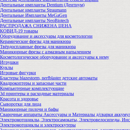
Дентальные импланты Dentium (Дентиум)
Дентальные импланты Straumann
Дентальные Импланты MeGaGen
Дентальные импланты NeoBiotech
РАСПРОДАЖА СНИЖЕНА ЦЕНА
КОВИД-19 товары
Оборудование и аксессуары для косметологии
Керамические фрезы для маникюра
Твёрдосплавные фрезы для маникюра
Маникюрные фрезы с алмазным напылением
Косметологическое оборудование и аксессуары к нему
Игрушки
Куклы
Игровые фигурки
Бластеры blazestorm, nerfblaster детские автоматы
Квадрокоптеры и запасные части
Компьютерные комплектующие
3d принтеры и расходные материалы
Красота и здоровье
Сыворотки для лица
Маникюрные пилочи и бафы
Сварочные аппараты Аксессуары и Материалы д/сварки аккуму
Электромотоциклы, Электросамокаты, Электровелосипеды, Ин
Электромотоциклы и электроскутеры