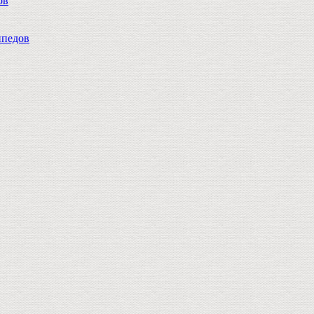
ов
педов