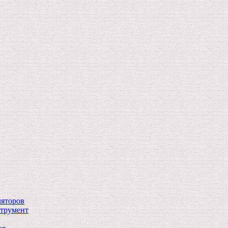
ляторов
струмент