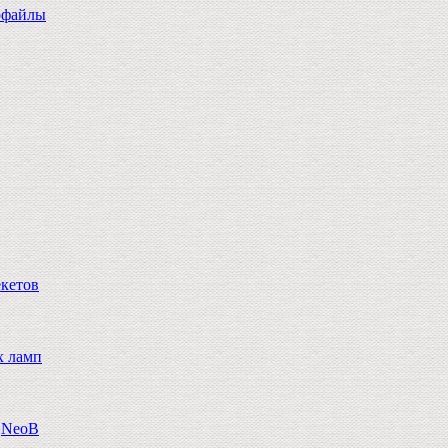
офайлы
екетов
х ламп
n,NeoB