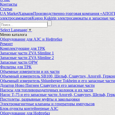
Контакты
Статьи
UA Market
Харьков
Производственно-торговая компания «АПО
электросамокатов
Kugoo Kukirin электросамокаты и запасные ча
Select Language
▼
Меню
каталога
Оборудование для АЗС и Нефтебаз
Ремонт
Комплектующие для ТРК
Запасные части ZVA Slimline 1
Запасные части ZVA Slimline 2
Запасные части OPW
Фильтры для ТРК
Объемные измерители и их части
Объемный измеритель SB100, Шельф, Славутич, Апогей, Геркон
Обьемный измеритель Shlumberger Tokheim и его запасные части
Дозатор Ново Пигнен Славутич и его запасные части
Насосы для топливораздаточных колонок и их части
Насос Т-75 и его запасные части Апогей, Славутич, Шельф, Герк
Пистолеты, разрывные муфты и закольцовки
Электромагнитные клапаны и генераторы импульсов
Блок-пункты контейнерные АЗС
Оборудование для Нефтебаз