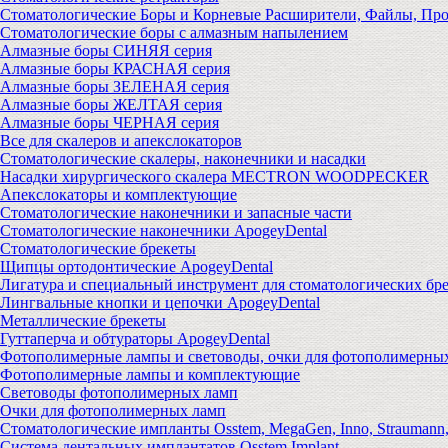
Стоматологические Боры и Корневые Расширители, Файлы, Пр
Стоматологические боры с алмазным напылением
Алмазные боры СИНЯЯ серия
Алмазные боры КРАСНАЯ серия
Алмазные боры ЗЕЛЕНАЯ серия
Алмазные боры ЖЕЛТАЯ серия
Алмазные боры ЧЕРНАЯ серия
Все для скалеров и апекслокаторов
Стоматологические скалеры, наконечники и насадки
Насадки хирургического скалера MECTRON WOODPECKER
Апекслокаторы и комплектующие
Стоматологические наконечники и запасные части
Стоматологические наконечники ApogeyDental
Стоматологические брекеты
Щипцы ортодонтические ApogeyDental
Лигатура и специальный инструмент для стоматологических бр
Лингвальные кнопки и цепочки ApogeyDental
Металлические брекеты
Гуттаперча и обтураторы ApogeyDental
Фотополимерные лампы и световоды, очки для фотополимерны
Фотополимерные лампы и комплектующие
Световоды фотополимерных ламп
Очки для фотополимерных ламп
Стоматологические импланты Osstem, MegaGen, Inno, Strauman
Система дентальных имплантатов Osstem Implant