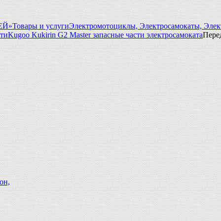
ГЕЙ»
Товары и услуги
Электромотоциклы, Электросамокаты, Элек
сти
Kugoo Kukirin G2 Master запасные части электросамоката
Пере
он,