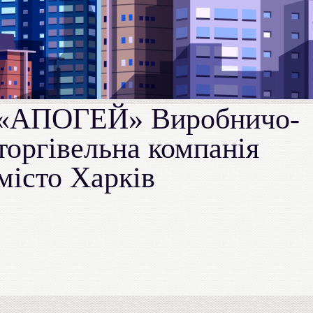
«АПОГЕЙ» Виробничо-
торгівельна компанія
місто Харків