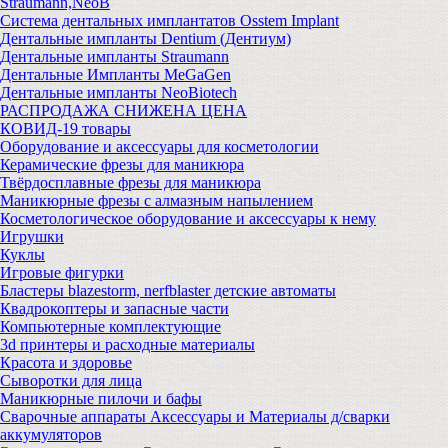
Straumann,NeoB
Система дентальных имплантатов Osstem Implant
Дентальные импланты Dentium (Дентиум)
Дентальные импланты Straumann
Дентальные Импланты MeGaGen
Дентальные импланты NeoBiotech
РАСПРОДАЖА СНИЖЕНА ЦЕНА
КОВИД-19 товары
Оборудование и аксессуары для косметологии
Керамические фрезы для маникюра
Твёрдосплавные фрезы для маникюра
Маникюрные фрезы с алмазным напылением
Косметологическое оборудование и аксессуары к нему
Игрушки
Куклы
Игровые фигурки
Бластеры blazestorm, nerfblaster детские автоматы
Квадрокоптеры и запасные части
Компьютерные комплектующие
3d принтеры и расходные материалы
Красота и здоровье
Сыворотки для лица
Маникюрные пилочи и бафы
Сварочные аппараты Аксессуары и Материалы д/сварки
аккумуляторов