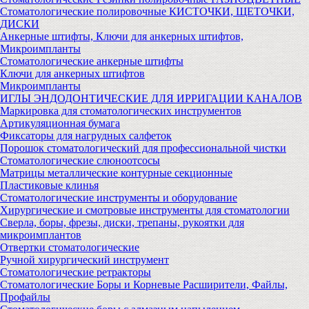
Стоматологические полировочные КИСТОЧКИ, ЩЕТОЧКИ,
ДИСКИ
Анкерные штифты, Ключи для анкерных штифтов,
Микроимпланты
Стоматологические анкерные штифты
Ключи для анкерных штифтов
Микроимпланты
ИГЛЫ ЭНДОДОНТИЧЕСКИЕ ДЛЯ ИРРИГАЦИИ КАНАЛОВ
Маркировка для стоматологических инструментов
Артикуляционная бумага
Фиксаторы для нагрудных салфеток
Порошок стоматологический для профессиональной чистки
Стоматологические слюноотсосы
Матрицы металлические контурные секционные
Пластиковые клинья
Стоматологические инструменты и оборудование
Хирургические и смотровые инструменты для стоматологии
Сверла, боры, фрезы, диски, трепаны, рукоятки для
микроимплантов
Отвертки стоматологические
Ручной хирургический инструмент
Стоматологические ретракторы
Стоматологические Боры и Корневые Расширители, Файлы,
Профайлы