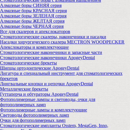
Стоматологические боры с алмазным напылением
Алмазные боры СИНЯЯ серия
Алмазные боры КРАСНАЯ серия
Алмазные боры ЗЕЛЕНАЯ серия
Алмазные боры ЖЕЛТАЯ серия
Алмазные боры ЧЕРНАЯ серия
Все для скалеров и апекслокаторов
Стоматологические скалеры, наконечники и насадки
Насадки хирургического скалера MECTRON WOODPECKER
Апекслокаторы и комплектующие
Стоматологические наконечники и запасные части
Стоматологические наконечники ApogeyDental
Стоматологические брекеты
Щипцы ортодонтические ApogeyDental
Лигатура и специальный инструмент для стоматологических
брекетов
Лингвальные кнопки и цепочки ApogeyDental
Металлические брекеты
Гуттаперча и обтураторы ApogeyDental
Фотополимерные лампы и световоды, очки для
фотополимерных ламп
Фотополимерные лампы и комплектующие
Световоды фотополимерных ламп
Очки для фотополимерных ламп
Стоматологические импланты Osstem, MegaGen, Inno,