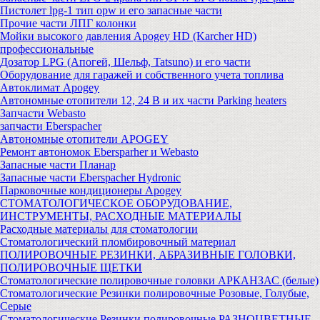
Пистолет lpg-1 тип opw и его запасные части
Прочие части ЛПГ колонки
Мойки высокого давления Apogey HD (Karcher HD)
профессиональные
Дозатор LPG (Апогей, Шельф, Tatsuno) и его части
Оборудование для гаражей и собственного учета топлива
Автоклимат Apogey
Автономные отопители 12, 24 В и их части Parking heaters
Запчасти Webasto
запчасти Eberspacher
Автономные отопители APOGEY
Ремонт автономок Ebersparher и Webasto
Запасные части Планар
Запасные части Eberspacher Hydronic
Парковочные кондиционеры Apogey
СТОМАТОЛОГИЧЕСКОЕ ОБОРУДОВАНИЕ,
ИНСТРУМЕНТЫ, РАСХОДНЫЕ МАТЕРИАЛЫ
Расходные материалы для стоматологии
Стоматологический пломбировочный материал
ПОЛИРОВОЧНЫЕ РЕЗИНКИ, АБРАЗИВНЫЕ ГОЛОВКИ,
ПОЛИРОВОЧНЫЕ ЩЕТКИ
Стоматологические полировочные головки АРКАНЗАС (белые)
Стоматологические Резинки полировочные Розовые, Голубые,
Серые
Стоматологические Резинки полировочные РАЗНОЦВЕТНЫЕ