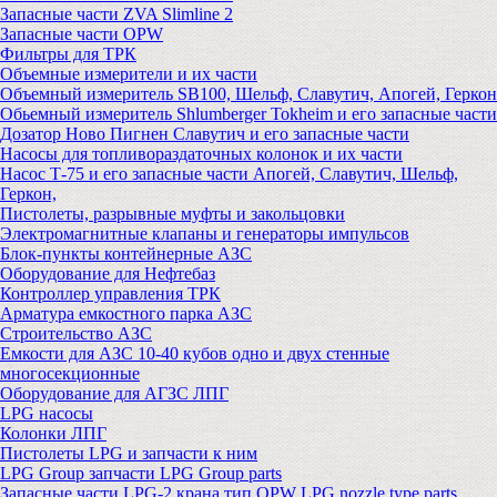
Запасные части ZVA Slimline 2
Запасные части OPW
Фильтры для ТРК
Объемные измерители и их части
Объемный измеритель SB100, Шельф, Славутич, Апогей, Геркон
Обьемный измеритель Shlumberger Tokheim и его запасные части
Дозатор Ново Пигнен Славутич и его запасные части
Насосы для топливораздаточных колонок и их части
Насос Т-75 и его запасные части Апогей, Славутич, Шельф,
Геркон,
Пистолеты, разрывные муфты и закольцовки
Электромагнитные клапаны и генераторы импульсов
Блок-пункты контейнерные АЗС
Оборудование для Нефтебаз
Контроллер управления ТРК
Арматура емкостного парка АЗС
Строительство АЗС
Емкости для АЗС 10-40 кубов одно и двух стенные
многосекционные
Оборудование для АГЗС ЛПГ
LPG насосы
Колонки ЛПГ
Пистолеты LPG и запчасти к ним
LPG Group запчасти LPG Group parts
Запасные части LPG-2 крана тип OPW LPG nozzle type parts