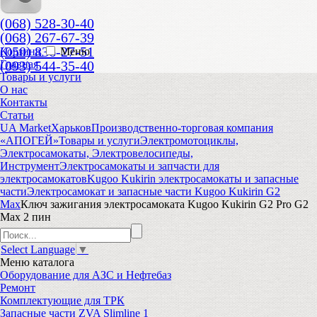
(068) 528-30-40
(068) 267-67-39
(050) 836-27-51
Корзина
Меню
(093) 544-35-40
Главная
Товары и услуги
О нас
Контакты
Статьи
UA Market
Харьков
Производственно-торговая компания
«АПОГЕЙ»
Товары и услуги
Электромотоциклы,
Электросамокаты, Электровелосипеды,
Инструмент
Электросамокаты и запчасти для
электросамокатов
Kugoo Kukirin электросамокаты и запасные
части
Электросамокат и запасные части Kugoo Kukirin G2
Max
Ключ зажигания электросамоката Kugoo Kukirin G2 Pro G2
Max 2 пин
Select Language
▼
Меню
каталога
Оборудование для АЗС и Нефтебаз
Ремонт
Комплектующие для ТРК
Запасные части ZVA Slimline 1