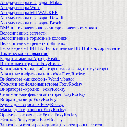
Аккумуляторы и зарядки Makita
Аккумуляторы Worx
Аккумуляторы MILWAUKEE
Аккумуляторы и зарядки Dewalt
Аккумуляторы и зарядки Bosch
BMS платы электровелосипедов, электросамокатов
Велосипедные запчасти
Велосипедные тормозные колодки
Велосипедные трещетки Shimano
Бескамерные ШИНЫ, Велосипедные ШИНЫ в ассортименте
Тактическое снаряжение
Бады, витамины ApogeyHealth
Интимные игрушки FoxyRocksy
Фаллоимитаторы, вибраторы, массажеры, стимуляторы
Анальные вибраторы и пробки FoxyRocksy
Вибраторы «микрофон» Wand vibrator
Стеклянные фаллоимитаторы FoxyRocksy
Вибраторы «кролик» FoxyRocksy
Силиконовые фаллоимитаторы FoxyRocksy
Вибраторы яйцо FoxyRocksy
Куклы для взрослых FoxyRocksy
Маски, ушки, короны FoxyRocksy
Эротическое женское белье FoxyRocksy
Женская бижутерия FoxyRocksy
Запасные части и расходники для электропылесосов