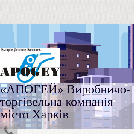
«АПОГЕЙ» Виробничо-
торгівельна компанія
місто Харків