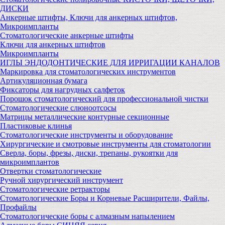
ДИСКИ
Анкерные штифты, Ключи для анкерных штифтов,
Микроимпланты
Стоматологические анкерные штифты
Ключи для анкерных штифтов
Микроимпланты
ИГЛЫ ЭНДОДОНТИЧЕСКИЕ ДЛЯ ИРРИГАЦИИ КАНАЛОВ
Маркировка для стоматологических инструментов
Артикуляционная бумага
Фиксаторы для нагрудных салфеток
Порошок стоматологический для профессиональной чистки
Стоматологические слюноотсосы
Матрицы металлические контурные секционные
Пластиковые клинья
Стоматологические инструменты и оборудование
Хирургические и смотровые инструменты для стоматологии
Сверла, боры, фрезы, диски, трепаны, рукоятки для
микроимплантов
Отвертки стоматологические
Ручной хирургический инструмент
Стоматологические ретракторы
Стоматологические Боры и Корневые Расширители, Файлы,
Профайлы
Стоматологические боры с алмазным напылением