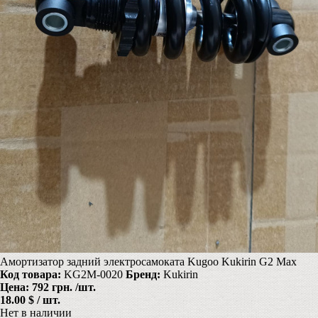
Амортизатор задний электросамоката Kugoo Kukirin G2 Max
Код товара:
KG2M-0020
Бренд:
Kukirin
Цена:
792 грн.
/шт.
18.00 $ / шт.
Нет в наличии