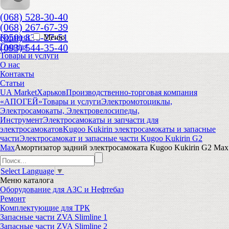
(068) 528-30-40
(068) 267-67-39
(050) 836-27-51
Корзина
Меню
(093) 544-35-40
Главная
Товары и услуги
О нас
Контакты
Статьи
UA Market
Харьков
Производственно-торговая компания
«АПОГЕЙ»
Товары и услуги
Электромотоциклы,
Электросамокаты, Электровелосипеды,
Инструмент
Электросамокаты и запчасти для
электросамокатов
Kugoo Kukirin электросамокаты и запасные
части
Электросамокат и запасные части Kugoo Kukirin G2
Max
Амортизатор задний электросамоката Kugoo Kukirin G2 Max
Select Language
▼
Меню
каталога
Оборудование для АЗС и Нефтебаз
Ремонт
Комплектующие для ТРК
Запасные части ZVA Slimline 1
Запасные части ZVA Slimline 2