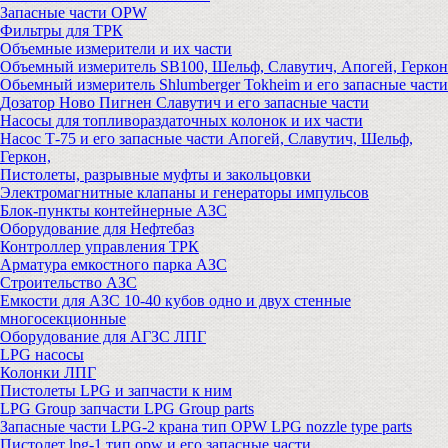
Запасные части OPW
Фильтры для ТРК
Объемные измерители и их части
Объемный измеритель SB100, Шельф, Славутич, Апогей, Геркон
Обьемный измеритель Shlumberger Tokheim и его запасные части
Дозатор Ново Пигнен Славутич и его запасные части
Насосы для топливораздаточных колонок и их части
Насос Т-75 и его запасные части Апогей, Славутич, Шельф,
Геркон,
Пистолеты, разрывные муфты и закольцовки
Электромагнитные клапаны и генераторы импульсов
Блок-пункты контейнерные АЗС
Оборудование для Нефтебаз
Контроллер управления ТРК
Арматура емкостного парка АЗС
Строительство АЗС
Емкости для АЗС 10-40 кубов одно и двух стенные
многосекционные
Оборудование для АГЗС ЛПГ
LPG насосы
Колонки ЛПГ
Пистолеты LPG и запчасти к ним
LPG Group запчасти LPG Group parts
Запасные части LPG-2 крана тип OPW LPG nozzle type parts
Пистолет lpg-1 тип opw и его запасные части