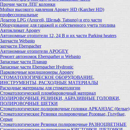
Прочие части ЛПГ колонки
Мойки высокого давления Apogey HD (Karcher HD)
профессиональные
Дозатор LPG (Апогей, Шельф, Tatsuno) и его части
Оборудование для гаражей и собственного учета топлива
Автоклимат Apogey
Автономные отопители 12, 24 В и их части Parking heaters
Запчасти Webasto
запчасти Eberspacher
Автономные отопители APOGEY
Ремонт автономок Ebersparher и Webasto
Запасные части Планар
Запасные части Eberspacher Hydronic
Парковочные кондиционеры Apogey
СТОМАТОЛОГИЧЕСКОЕ ОБОРУДОВАНИЕ,
ИНСТРУМЕНТЫ, РАСХОДНЫЕ МАТЕРИАЛЫ
Расходные материалы для стоматологии
Стоматологический пломбировочный материал
ПОЛИРОВОЧНЫЕ РЕЗИНКИ, АБРАЗИВНЫЕ ГОЛОВКИ,
ПОЛИРОВОЧНЫЕ ЩЕТКИ
Стоматологические полировочные головки АРКАНЗАС (белые)
Стоматологические Резинки полировочные Розовые, Голубые,
Серые
Стоматологические Резинки полировочные РАЗНОЦВЕТНЫЕ
Стоматологические полировочные КИСТОЧКИ, ЩЕТОЧКИ,