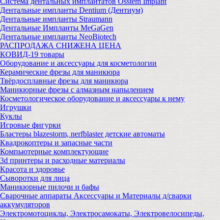
Система дентальных имплантатов Osstem Implant
Дентальные импланты Dentium (Дентиум)
Дентальные импланты Straumann
Дентальные Импланты MeGaGen
Дентальные импланты NeoBiotech
РАСПРОДАЖА СНИЖЕНА ЦЕНА
КОВИД-19 товары
Оборудование и аксессуары для косметологии
Керамические фрезы для маникюра
Твёрдосплавные фрезы для маникюра
Маникюрные фрезы с алмазным напылением
Косметологическое оборудование и аксессуары к нему
Игрушки
Куклы
Игровые фигурки
Бластеры blazestorm, nerfblaster детские автоматы
Квадрокоптеры и запасные части
Компьютерные комплектующие
3d принтеры и расходные материалы
Красота и здоровье
Сыворотки для лица
Маникюрные пилочи и бафы
Сварочные аппараты Аксессуары и Материалы д/сварки
аккумуляторов
Электромотоциклы, Электросамокаты, Электровелосипеды,