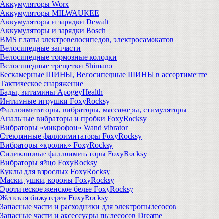
Аккумуляторы Worx
Аккумуляторы MILWAUKEE
Аккумуляторы и зарядки Dewalt
Аккумуляторы и зарядки Bosch
BMS платы электровелосипедов, электросамокатов
Велосипедные запчасти
Велосипедные тормозные колодки
Велосипедные трещетки Shimano
Бескамерные ШИНЫ, Велосипедные ШИНЫ в ассортименте
Тактическое снаряжение
Бады, витамины ApogeyHealth
Интимные игрушки FoxyRocksy
Фаллоимитаторы, вибраторы, массажеры, стимуляторы
Анальные вибраторы и пробки FoxyRocksy
Вибраторы «микрофон» Wand vibrator
Стеклянные фаллоимитаторы FoxyRocksy
Вибраторы «кролик» FoxyRocksy
Силиконовые фаллоимитаторы FoxyRocksy
Вибраторы яйцо FoxyRocksy
Куклы для взрослых FoxyRocksy
Маски, ушки, короны FoxyRocksy
Эротическое женское белье FoxyRocksy
Женская бижутерия FoxyRocksy
Запасные части и расходники для электропылесосов
Запасные части и аксессуары пылесосов Dreame