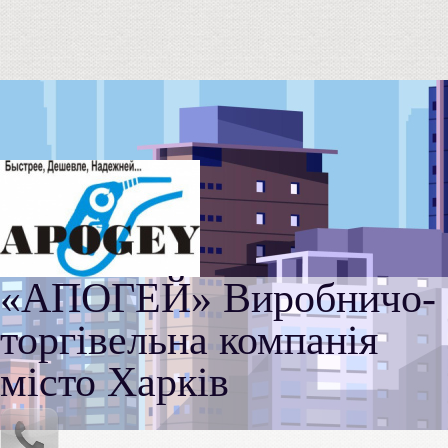
«АПОГЕЙ» Виробничо-
торгівельна компанія
місто Харків