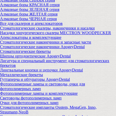
Алмазные боры СИНЯЯ серия
Алмазные боры КРАСНАЯ серия
Алмазные боры ЗЕЛЕНАЯ серия
Алмазные боры ЖЕЛТАЯ серия
Алмазные боры ЧЕРНАЯ серия
Все для скалеров и апекслокаторов
Стоматологические скалеры, наконечники и насадки
Насадки хирургического скалера MECTRON WOODPECKER
Апекслокаторы и комплектующие
Стоматологические наконечники и запасные части
Стоматологические наконечники ApogeyDental
Стоматологические брекеты
Щипцы ортодонтические ApogeyDental
Лигатура и специальный инструмент для стоматологических
брекетов
Лингвальные кнопки и цепочки ApogeyDental
Металлические брекеты
Гуттаперча и обтураторы ApogeyDental
Фотополимерные лампы и световоды, очки для
фотополимерных ламп
Фотополимерные лампы и комплектующие
Световоды фотополимерных ламп
Очки для фотополимерных ламп
Стоматологические импланты Osstem, MegaGen, Inno,
Straumann,NeoB