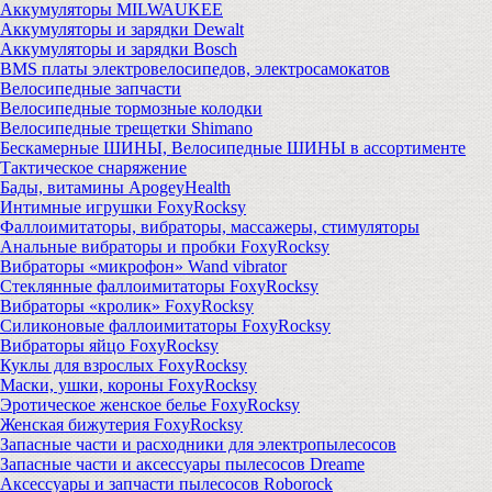
Аккумуляторы MILWAUKEE
Аккумуляторы и зарядки Dewalt
Аккумуляторы и зарядки Bosch
BMS платы электровелосипедов, электросамокатов
Велосипедные запчасти
Велосипедные тормозные колодки
Велосипедные трещетки Shimano
Бескамерные ШИНЫ, Велосипедные ШИНЫ в ассортименте
Тактическое снаряжение
Бады, витамины ApogeyHealth
Интимные игрушки FoxyRocksy
Фаллоимитаторы, вибраторы, массажеры, стимуляторы
Анальные вибраторы и пробки FoxyRocksy
Вибраторы «микрофон» Wand vibrator
Стеклянные фаллоимитаторы FoxyRocksy
Вибраторы «кролик» FoxyRocksy
Силиконовые фаллоимитаторы FoxyRocksy
Вибраторы яйцо FoxyRocksy
Куклы для взрослых FoxyRocksy
Маски, ушки, короны FoxyRocksy
Эротическое женское белье FoxyRocksy
Женская бижутерия FoxyRocksy
Запасные части и расходники для электропылесосов
Запасные части и аксессуары пылесосов Dreame
Аксессуары и запчасти пылесосов Roborock