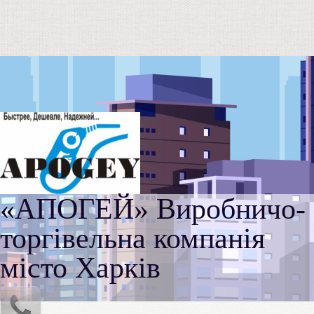
«АПОГЕЙ» Виробничо-
торгівельна компанія
місто Харків