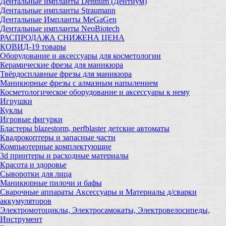
Дентальные импланты Dentium (Дентиум)
Дентальные импланты Straumann
Дентальные Импланты MeGaGen
Дентальные импланты NeoBiotech
РАСПРОДАЖА СНИЖЕНА ЦЕНА
КОВИД-19 товары
Оборудование и аксессуары для косметологии
Керамические фрезы для маникюра
Твёрдосплавные фрезы для маникюра
Маникюрные фрезы с алмазным напылением
Косметологическое оборудование и аксессуары к нему
Игрушки
Куклы
Игровые фигурки
Бластеры blazestorm, nerfblaster детские автоматы
Квадрокоптеры и запасные части
Компьютерные комплектующие
3d принтеры и расходные материалы
Красота и здоровье
Сыворотки для лица
Маникюрные пилочи и бафы
Сварочные аппараты Аксессуары и Материалы д/сварки
аккумуляторов
Электромотоциклы, Электросамокаты, Электровелосипеды,
Инструмент