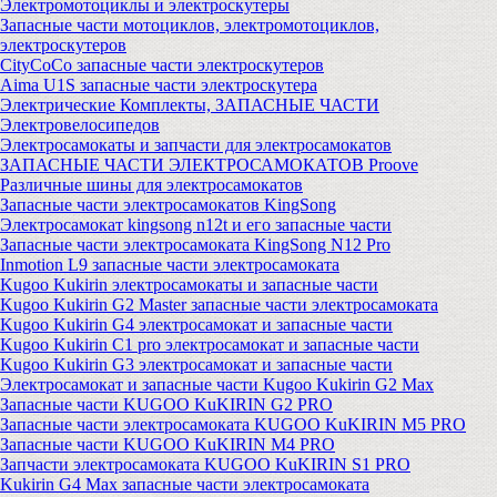
Электромотоциклы и электроскутеры
Запасные части мотоциклов, электромотоциклов,
электроскутеров
CityCoCo запасные части электроскутеров
Aima U1S запасные части электроскутера
Электрические Комплекты, ЗАПАСНЫЕ ЧАСТИ
Электровелосипедов
Электросамокаты и запчасти для электросамокатов
ЗАПАСНЫЕ ЧАСТИ ЭЛЕКТРОСАМОКАТОВ Proove
Различные шины для электросамокатов
Запасные части электросамокатов KingSong
Электросамокат kingsong n12t и его запасные части
Запасные части электросамоката KingSong N12 Pro
Inmotion L9 запасные части электросамоката
Kugoo Kukirin электросамокаты и запасные части
Kugoo Kukirin G2 Master запасные части электросамоката
Kugoo Kukirin G4 электросамокат и запасные части
Kugoo Kukirin C1 pro электросамокат и запасные части
Kugoo Kukirin G3 электросамокат и запасные части
Электросамокат и запасные части Kugoo Kukirin G2 Max
Запасные части KUGOO KuKIRIN G2 PRO
Запасные части электросамоката KUGOO KuKIRIN M5 PRO
Запасные части KUGOO KuKIRIN M4 PRO
Запчасти электросамоката KUGOO KuKIRIN S1 PRO
Kukirin G4 Max запасные части электросамоката