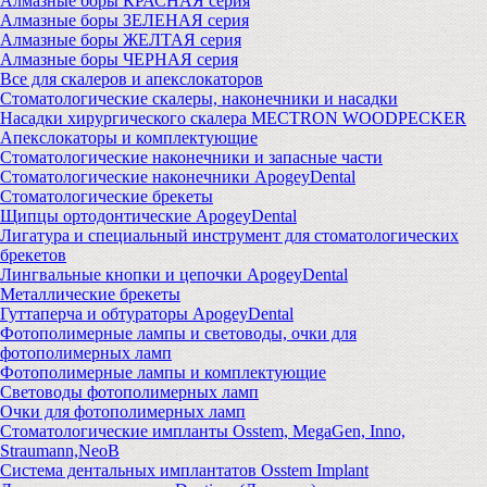
Алмазные боры КРАСНАЯ серия
Алмазные боры ЗЕЛЕНАЯ серия
Алмазные боры ЖЕЛТАЯ серия
Алмазные боры ЧЕРНАЯ серия
Все для скалеров и апекслокаторов
Стоматологические скалеры, наконечники и насадки
Насадки хирургического скалера MECTRON WOODPECKER
Апекслокаторы и комплектующие
Стоматологические наконечники и запасные части
Стоматологические наконечники ApogeyDental
Стоматологические брекеты
Щипцы ортодонтические ApogeyDental
Лигатура и специальный инструмент для стоматологических
брекетов
Лингвальные кнопки и цепочки ApogeyDental
Металлические брекеты
Гуттаперча и обтураторы ApogeyDental
Фотополимерные лампы и световоды, очки для
фотополимерных ламп
Фотополимерные лампы и комплектующие
Световоды фотополимерных ламп
Очки для фотополимерных ламп
Стоматологические импланты Osstem, MegaGen, Inno,
Straumann,NeoB
Система дентальных имплантатов Osstem Implant