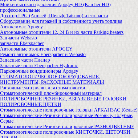
Мойки высокого давления Apogey HD (Karcher HD)
профессиональные
Дозатор LPG (Апогей, Шельф, Tatsuno) и его части
Оборудование для гаражей и собственного учета топлива
Автоклимат Apogey
Автономные отопители 12, 24 В и их части Parking heaters
Запчасти Webasto
запчасти Eberspacher
Автономные отопители APOGEY
Ремонт автономок Ebersparher и Webasto
Запасные части Планар
Запасные части Eberspacher Hydronic
Парковочные кондиционеры Apogey
СТОМАТОЛОГИЧЕСКОЕ ОБОРУДОВАНИЕ,
ИНСТРУМЕНТЫ, РАСХОДНЫЕ МАТЕРИАЛЫ
Расходные материалы для стоматологии
Стоматологический пломбировочный материал
ПОЛИРОВОЧНЫЕ РЕЗИНКИ, АБРАЗИВНЫЕ ГОЛОВКИ,
ПОЛИРОВОЧНЫЕ ЩЕТКИ
Стоматологические полировочные головки АРКАНЗАС (белые)
Стоматологические Резинки полировочные Розовые, Голубые,
Серые
Стоматологические Резинки полировочные РАЗНОЦВЕТНЫЕ
Стоматологические полировочные КИСТОЧКИ, ЩЕТОЧКИ,
ДИСКИ