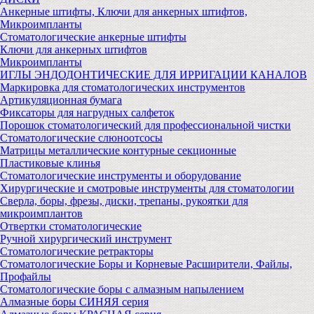
Анкерные штифты, Ключи для анкерных штифтов,
Микроимпланты
Стоматологические анкерные штифты
Ключи для анкерных штифтов
Микроимпланты
ИГЛЫ ЭНДОДОНТИЧЕСКИЕ ДЛЯ ИРРИГАЦИИ КАНАЛОВ
Маркировка для стоматологических инструментов
Артикуляционная бумага
Фиксаторы для нагрудных салфеток
Порошок стоматологический для профессиональной чистки
Стоматологические слюноотсосы
Матрицы металлические контурные секционные
Пластиковые клинья
Стоматологические инструменты и оборудование
Хирургические и смотровые инструменты для стоматологии
Сверла, боры, фрезы, диски, трепаны, рукоятки для
микроимплантов
Отвертки стоматологические
Ручной хирургический инструмент
Стоматологические ретракторы
Стоматологические Боры и Корневые Расширители, Файлы,
Профайлы
Стоматологические боры с алмазным напылением
Алмазные боры СИНЯЯ серия