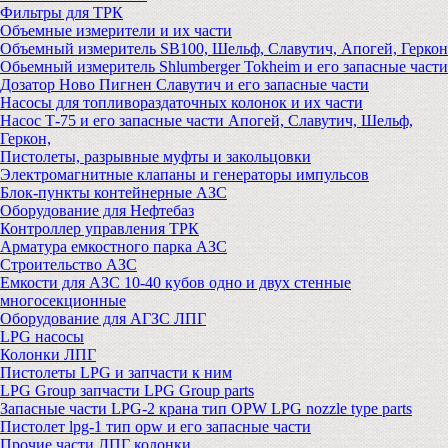
Фильтры для ТРК
Объемные измерители и их части
Объемный измеритель SB100, Шельф, Славутич, Апогей, Геркон
Обьемный измеритель Shlumberger Tokheim и его запасные части
Дозатор Ново Пигнен Славутич и его запасные части
Насосы для топливораздаточных колонок и их части
Насос Т-75 и его запасные части Апогей, Славутич, Шельф,
Геркон,
Пистолеты, разрывные муфты и закольцовки
Электромагнитные клапаны и генераторы импульсов
Блок-пункты контейнерные АЗС
Оборудование для Нефтебаз
Контроллер управления ТРК
Арматура емкостного парка АЗС
Строительство АЗС
Емкости для АЗС 10-40 кубов одно и двух стенные
многосекционные
Оборудование для АГЗС ЛПГ
LPG насосы
Колонки ЛПГ
Пистолеты LPG и запчасти к ним
LPG Group запчасти LPG Group parts
Запасные части LPG-2 крана тип OPW LPG nozzle type parts
Пистолет lpg-1 тип opw и его запасные части
Прочие части ЛПГ колонки