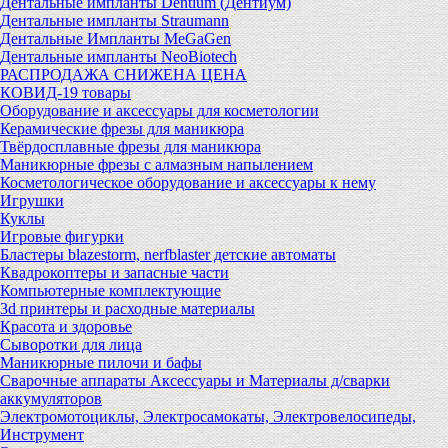
Дентальные импланты Dentium (Дентиум)
Дентальные импланты Straumann
Дентальные Импланты MeGaGen
Дентальные импланты NeoBiotech
РАСПРОДАЖА СНИЖЕНА ЦЕНА
КОВИД-19 товары
Оборудование и аксессуары для косметологии
Керамические фрезы для маникюра
Твёрдосплавные фрезы для маникюра
Маникюрные фрезы с алмазным напылением
Косметологическое оборудование и аксессуары к нему
Игрушки
Куклы
Игровые фигурки
Бластеры blazestorm, nerfblaster детские автоматы
Квадрокоптеры и запасные части
Компьютерные комплектующие
3d принтеры и расходные материалы
Красота и здоровье
Сыворотки для лица
Маникюрные пилочи и бафы
Сварочные аппараты Аксессуары и Материалы д/сварки
аккумуляторов
Электромотоциклы, Электросамокаты, Электровелосипеды,
Инструмент