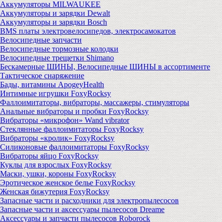
Аккумуляторы MILWAUKEE
Аккумуляторы и зарядки Dewalt
Аккумуляторы и зарядки Bosch
BMS платы электровелосипедов, электросамокатов
Велосипедные запчасти
Велосипедные тормозные колодки
Велосипедные трещетки Shimano
Бескамерные ШИНЫ, Велосипедные ШИНЫ в ассортименте
Тактическое снаряжение
Бады, витамины ApogeyHealth
Интимные игрушки FoxyRocksy
Фаллоимитаторы, вибраторы, массажеры, стимуляторы
Анальные вибраторы и пробки FoxyRocksy
Вибраторы «микрофон» Wand vibrator
Стеклянные фаллоимитаторы FoxyRocksy
Вибраторы «кролик» FoxyRocksy
Силиконовые фаллоимитаторы FoxyRocksy
Вибраторы яйцо FoxyRocksy
Куклы для взрослых FoxyRocksy
Маски, ушки, короны FoxyRocksy
Эротическое женское белье FoxyRocksy
Женская бижутерия FoxyRocksy
Запасные части и расходники для электропылесосов
Запасные части и аксессуары пылесосов Dreame
Аксессуары и запчасти пылесосов Roborock