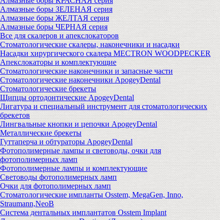
Алмазные боры КРАСНАЯ серия
Алмазные боры ЗЕЛЕНАЯ серия
Алмазные боры ЖЕЛТАЯ серия
Алмазные боры ЧЕРНАЯ серия
Все для скалеров и апекслокаторов
Стоматологические скалеры, наконечники и насадки
Насадки хирургического скалера MECTRON WOODPECKER
Апекслокаторы и комплектующие
Стоматологические наконечники и запасные части
Стоматологические наконечники ApogeyDental
Стоматологические брекеты
Щипцы ортодонтические ApogeyDental
Лигатура и специальный инструмент для стоматологических
брекетов
Лингвальные кнопки и цепочки ApogeyDental
Металлические брекеты
Гуттаперча и обтураторы ApogeyDental
Фотополимерные лампы и световоды, очки для
фотополимерных ламп
Фотополимерные лампы и комплектующие
Световоды фотополимерных ламп
Очки для фотополимерных ламп
Стоматологические импланты Osstem, MegaGen, Inno,
Straumann,NeoB
Система дентальных имплантатов Osstem Implant