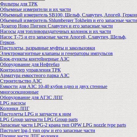
Фильтры для ТРК
Объемные измерители и их части
Объемный измеритель SB100, Шельф, Славутич, Апогей, Геркон
Обьемный измеритель Shlumberger Tokheim и его запасные части
Дозатор Ново Пигнен Славутич и его запасные части
Насосы для топливораздаточных колонок и их части
Насос Т-75 и его запасные части Апогей, Славутич, Шельф,
Геркон,
Пистолеты, разрывные муфты и закольцовки
Электромагнитные клапаны и генераторы импульсов
Блок-пункты контейнерные АЗС
Оборудование для Нефтебаз
Контроллер управления ТРК
Арматура емкостного парка АЗС
Строительство АЗС
Емкости для АЗС 10-40 кубов одно и двух стенные
многосекционные
Оборудование для АГЗС ЛПГ
LPG насосы
Колонки ЛПГ
Пистолеты LPG и запчасти к ним
LPG Group запчасти LPG Group parts
Запасные части LPG-2 крана тип OPW LPG nozzle type parts
Пистолет lpg-1 тип opw и его запасные части
Прочие части ЛПГ колонки