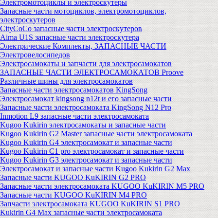
Электромотоциклы и электроскутеры
Запасные части мотоциклов, электромотоциклов,
электроскутеров
CityCoCo запасные части электроскутеров
Aima U1S запасные части электроскутера
Электрические Комплекты, ЗАПАСНЫЕ ЧАСТИ
Электровелосипедов
Электросамокаты и запчасти для электросамокатов
ЗАПАСНЫЕ ЧАСТИ ЭЛЕКТРОСАМОКАТОВ Proove
Различные шины для электросамокатов
Запасные части электросамокатов KingSong
Электросамокат kingsong n12t и его запасные части
Запасные части электросамоката KingSong N12 Pro
Inmotion L9 запасные части электросамоката
Kugoo Kukirin электросамокаты и запасные части
Kugoo Kukirin G2 Master запасные части электросамоката
Kugoo Kukirin G4 электросамокат и запасные части
Kugoo Kukirin C1 pro электросамокат и запасные части
Kugoo Kukirin G3 электросамокат и запасные части
Электросамокат и запасные части Kugoo Kukirin G2 Max
Запасные части KUGOO KuKIRIN G2 PRO
Запасные части электросамоката KUGOO KuKIRIN M5 PRO
Запасные части KUGOO KuKIRIN M4 PRO
Запчасти электросамоката KUGOO KuKIRIN S1 PRO
Kukirin G4 Max запасные части электросамоката