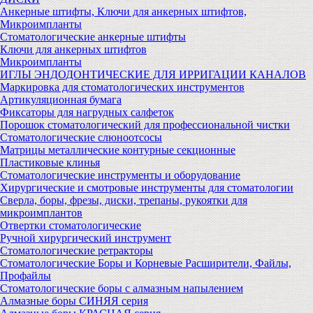
Анкерные штифты, Ключи для анкерных штифтов,
Микроимпланты
Стоматологические анкерные штифты
Ключи для анкерных штифтов
Микроимпланты
ИГЛЫ ЭНДОДОНТИЧЕСКИЕ ДЛЯ ИРРИГАЦИИ КАНАЛОВ
Маркировка для стоматологических инструментов
Артикуляционная бумага
Фиксаторы для нагрудных салфеток
Порошок стоматологический для профессиональной чистки
Стоматологические слюноотсосы
Матрицы металлические контурные секционные
Пластиковые клинья
Стоматологические инструменты и оборудование
Хирургические и смотровые инструменты для стоматологии
Сверла, боры, фрезы, диски, трепаны, рукоятки для
микроимплантов
Отвертки стоматологические
Ручной хирургический инструмент
Стоматологические ретракторы
Стоматологические Боры и Корневые Расширители, Файлы,
Профайлы
Стоматологические боры с алмазным напылением
Алмазные боры СИНЯЯ серия