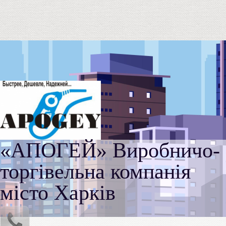
«АПОГЕЙ» Виробничо-
торгівельна компанія
місто Харків