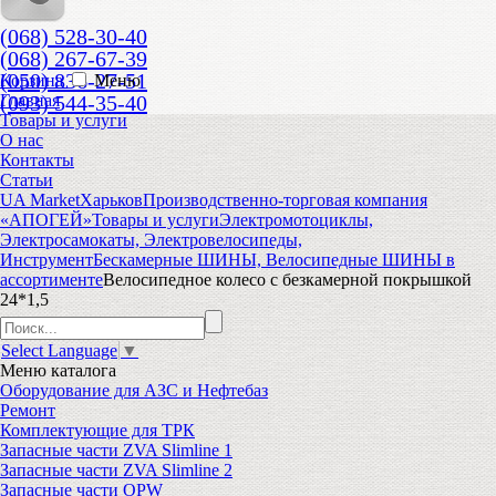
(068) 528-30-40
(068) 267-67-39
(050) 836-27-51
Корзина
Меню
(093) 544-35-40
Главная
Товары и услуги
О нас
Контакты
Статьи
UA Market
Харьков
Производственно-торговая компания
«АПОГЕЙ»
Товары и услуги
Электромотоциклы,
Электросамокаты, Электровелосипеды,
Инструмент
Бескамерные ШИНЫ, Велосипедные ШИНЫ в
ассортименте
Велосипедное колесо с безкамерной покрышкой
24*1,5
Select Language
▼
Меню
каталога
Оборудование для АЗС и Нефтебаз
Ремонт
Комплектующие для ТРК
Запасные части ZVA Slimline 1
Запасные части ZVA Slimline 2
Запасные части OPW