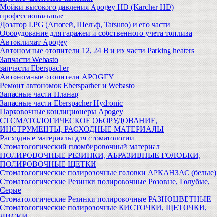
Мойки высокого давления Apogey HD (Karcher HD)
профессиональные
Дозатор LPG (Апогей, Шельф, Tatsuno) и его части
Оборудование для гаражей и собственного учета топлива
Автоклимат Apogey
Автономные отопители 12, 24 В и их части Parking heaters
Запчасти Webasto
запчасти Eberspacher
Автономные отопители APOGEY
Ремонт автономок Ebersparher и Webasto
Запасные части Планар
Запасные части Eberspacher Hydronic
Парковочные кондиционеры Apogey
СТОМАТОЛОГИЧЕСКОЕ ОБОРУДОВАНИЕ,
ИНСТРУМЕНТЫ, РАСХОДНЫЕ МАТЕРИАЛЫ
Расходные материалы для стоматологии
Стоматологический пломбировочный материал
ПОЛИРОВОЧНЫЕ РЕЗИНКИ, АБРАЗИВНЫЕ ГОЛОВКИ,
ПОЛИРОВОЧНЫЕ ЩЕТКИ
Стоматологические полировочные головки АРКАНЗАС (белые)
Стоматологические Резинки полировочные Розовые, Голубые,
Серые
Стоматологические Резинки полировочные РАЗНОЦВЕТНЫЕ
Стоматологические полировочные КИСТОЧКИ, ЩЕТОЧКИ,
ДИСКИ