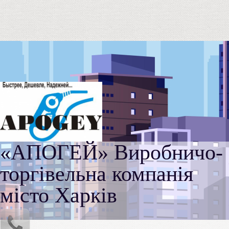
«АПОГЕЙ» Виробничо-
торгівельна компанія
місто Харків