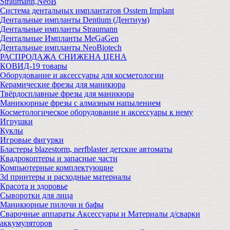
Straumann,NeoB
Система дентальных имплантатов Osstem Implant
Дентальные импланты Dentium (Дентиум)
Дентальные импланты Straumann
Дентальные Импланты MeGaGen
Дентальные импланты NeoBiotech
РАСПРОДАЖА СНИЖЕНА ЦЕНА
КОВИД-19 товары
Оборудование и аксессуары для косметологии
Керамические фрезы для маникюра
Твёрдосплавные фрезы для маникюра
Маникюрные фрезы с алмазным напылением
Косметологическое оборудование и аксессуары к нему
Игрушки
Куклы
Игровые фигурки
Бластеры blazestorm, nerfblaster детские автоматы
Квадрокоптеры и запасные части
Компьютерные комплектующие
3d принтеры и расходные материалы
Красота и здоровье
Сыворотки для лица
Маникюрные пилочи и бафы
Сварочные аппараты Аксессуары и Материалы д/сварки
аккумуляторов