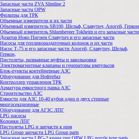
Запасные части ZVA Slimline 2
Запасные части OPW
Фильтры для ТРК
Объемные измерители и их части
Объемный измеритель SB100, Шельф, Славутич, Апогей, Геркон
Обьемный измеритель Shlumberger Tokheim и его запасные части
Дозатор Ново Пигнен Славутич и его запасные части
Насосы для топливораздаточных колонок и их части
Насос Т-75 и его запасные части Апогей, Славутич, Шельф,
Геркон,
Пистолеты, разрывные муфты и закольцовки
Электромагнитные клапаны и генераторы импульсов
Блок-пункты контейнерные АЗС
Оборудование для Нефтебаз
Контроллер управления ТРК
Арматура емкостного парка АЗС
Строительство АЗС
Емкости для АЗС 10-40 кубов одно и двух стенные
многосекционные
Оборудование для АГЗС ЛПГ
LPG насосы
Колонки ЛПГ
Пистолеты LPG и запчасти к ним
LPG Group запчасти LPG Group parts
Запасные части LPG-2 крана тип OPW LPG nozzle type parts