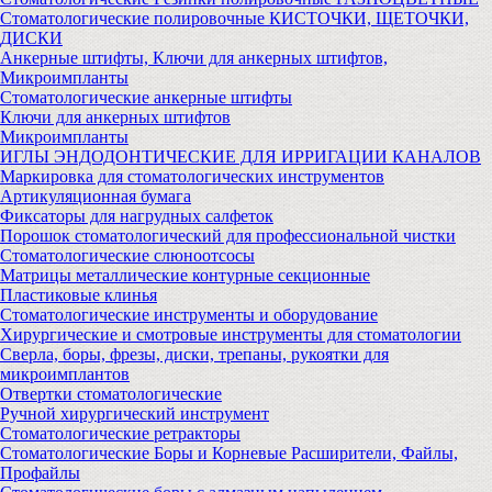
Стоматологические полировочные КИСТОЧКИ, ЩЕТОЧКИ,
ДИСКИ
Анкерные штифты, Ключи для анкерных штифтов,
Микроимпланты
Стоматологические анкерные штифты
Ключи для анкерных штифтов
Микроимпланты
ИГЛЫ ЭНДОДОНТИЧЕСКИЕ ДЛЯ ИРРИГАЦИИ КАНАЛОВ
Маркировка для стоматологических инструментов
Артикуляционная бумага
Фиксаторы для нагрудных салфеток
Порошок стоматологический для профессиональной чистки
Стоматологические слюноотсосы
Матрицы металлические контурные секционные
Пластиковые клинья
Стоматологические инструменты и оборудование
Хирургические и смотровые инструменты для стоматологии
Сверла, боры, фрезы, диски, трепаны, рукоятки для
микроимплантов
Отвертки стоматологические
Ручной хирургический инструмент
Стоматологические ретракторы
Стоматологические Боры и Корневые Расширители, Файлы,
Профайлы