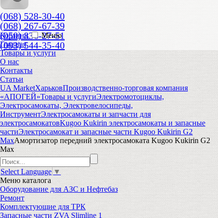
(068) 528-30-40
(068) 267-67-39
(050) 836-27-51
Корзина
Меню
(093) 544-35-40
Главная
Товары и услуги
О нас
Контакты
Статьи
UA Market
Харьков
Производственно-торговая компания
«АПОГЕЙ»
Товары и услуги
Электромотоциклы,
Электросамокаты, Электровелосипеды,
Инструмент
Электросамокаты и запчасти для
электросамокатов
Kugoo Kukirin электросамокаты и запасные
части
Электросамокат и запасные части Kugoo Kukirin G2
Max
Амортизатор передний электросамоката Kugoo Kukirin G2
Max
Select Language
▼
Меню
каталога
Оборудование для АЗС и Нефтебаз
Ремонт
Комплектующие для ТРК
Запасные части ZVA Slimline 1