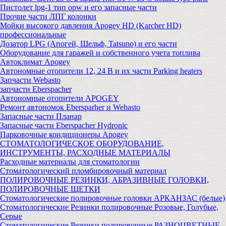
Пистолет lpg-1 тип opw и его запасные части
Прочие части ЛПГ колонки
Мойки высокого давления Apogey HD (Karcher HD)
профессиональные
Дозатор LPG (Апогей, Шельф, Tatsuno) и его части
Оборудование для гаражей и собственного учета топлива
Автоклимат Apogey
Автономные отопители 12, 24 В и их части Parking heaters
Запчасти Webasto
запчасти Eberspacher
Автономные отопители APOGEY
Ремонт автономок Ebersparher и Webasto
Запасные части Планар
Запасные части Eberspacher Hydronic
Парковочные кондиционеры Apogey
СТОМАТОЛОГИЧЕСКОЕ ОБОРУДОВАНИЕ,
ИНСТРУМЕНТЫ, РАСХОДНЫЕ МАТЕРИАЛЫ
Расходные материалы для стоматологии
Стоматологический пломбировочный материал
ПОЛИРОВОЧНЫЕ РЕЗИНКИ, АБРАЗИВНЫЕ ГОЛОВКИ,
ПОЛИРОВОЧНЫЕ ЩЕТКИ
Стоматологические полировочные головки АРКАНЗАС (белые)
Стоматологические Резинки полировочные Розовые, Голубые,
Серые
Стоматологические Резинки полировочные РАЗНОЦВЕТНЫЕ