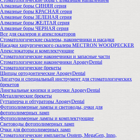
Стоматологические боры с алмазным напылением
Алмазные боры СИНЯЯ серия
Алмазные боры КРАСНАЯ серия
Алмазные боры ЗЕЛЕНАЯ серия
Алмазные боры ЖЕЛТАЯ серия
Алмазные боры ЧЕРНАЯ серия
Все для скалеров и апекслокаторов
Стоматологические скалеры, наконечники и насадки
Насадки хирургического скалера MECTRON WOODPECKER
Апекслокаторы и комплектующие
Стоматологические наконечники и запасные части
Стоматологические наконечники ApogeyDental
Стоматологические брекеты
Щипцы ортодонтические ApogeyDental
Лигатура и специальный инструмент для стоматологических
брекетов
Лингвальные кнопки и цепочки ApogeyDental
Металлические брекеты
Гуттаперча и обтураторы ApogeyDental
Фотополимерные лампы и световоды, очки для
фотополимерных ламп
Фотополимерные лампы и комплектующие
Световоды фотополимерных ламп
Очки для фотополимерных ламп
Стоматологические импланты Osstem, MegaGen, Inno,