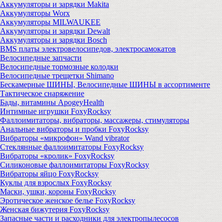
Аккумуляторы и зарядки Makita
Аккумуляторы Worx
Аккумуляторы MILWAUKEE
Аккумуляторы и зарядки Dewalt
Аккумуляторы и зарядки Bosch
BMS платы электровелосипедов, электросамокатов
Велосипедные запчасти
Велосипедные тормозные колодки
Велосипедные трещетки Shimano
Бескамерные ШИНЫ, Велосипедные ШИНЫ в ассортименте
Тактическое снаряжение
Бады, витамины ApogeyHealth
Интимные игрушки FoxyRocksy
Фаллоимитаторы, вибраторы, массажеры, стимуляторы
Анальные вибраторы и пробки FoxyRocksy
Вибраторы «микрофон» Wand vibrator
Стеклянные фаллоимитаторы FoxyRocksy
Вибраторы «кролик» FoxyRocksy
Силиконовые фаллоимитаторы FoxyRocksy
Вибраторы яйцо FoxyRocksy
Куклы для взрослых FoxyRocksy
Маски, ушки, короны FoxyRocksy
Эротическое женское белье FoxyRocksy
Женская бижутерия FoxyRocksy
Запасные части и расходники для электропылесосов