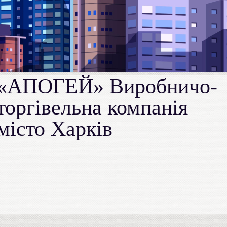
«АПОГЕЙ» Виробничо-
торгівельна компанія
місто Харків