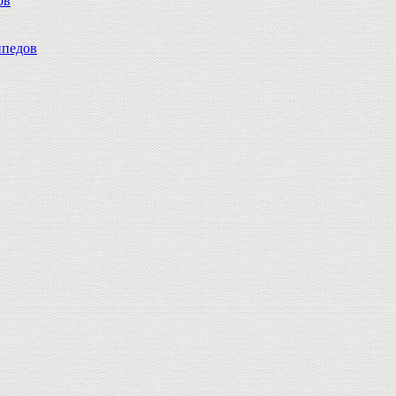
ов
педов