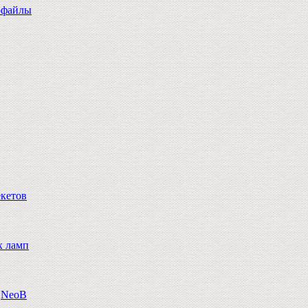
офайлы
екетов
х ламп
n,NeoB