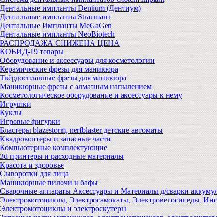
Дентальные импланты Dentium (Дентиум)
Дентальные импланты Straumann
Дентальные Импланты MeGaGen
Дентальные импланты NeoBiotech
РАСПРОДАЖА СНИЖЕНА ЦЕНА
КОВИД-19 товары
Оборудование и аксессуары для косметологии
Керамические фрезы для маникюра
Твёрдосплавные фрезы для маникюра
Маникюрные фрезы с алмазным напылением
Косметологическое оборудование и аксессуары к нему
Игрушки
Куклы
Игровые фигурки
Бластеры blazestorm, nerfblaster детские автоматы
Квадрокоптеры и запасные части
Компьютерные комплектующие
3d принтеры и расходные материалы
Красота и здоровье
Сыворотки для лица
Маникюрные пилочи и бафы
Сварочные аппараты Аксессуары и Материалы д/сварки аккуму
Электромотоциклы, Электросамокаты, Электровелосипеды, Ин
Электромотоциклы и электроскутеры