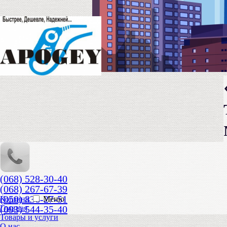
(068) 528-30-40
(068) 267-67-39
(050) 836-27-51
Корзина
Меню
(093) 544-35-40
Главная
Товары и услуги
О нас