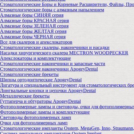
Стоматологические Боры и Корневые Расширители, Файлы, Пр
Стоматологические боры с алмазным напылением
Алмазные боры СИНЯЯ серия
Алмазные боры КРАСНАЯ серия
Алмазные боры ЗЕЛЕНАЯ серия
Алмазные боры ЖЕЛТАЯ серия
Алмазные боры ЧЕРНАЯ серия
Все для скалеров и апекслокаторов
Стоматологические скалеры, наконечники и насадки
Насадки хирургического скалера MECTRON WOODPECKER
Апекслокаторы и комплектующие
Стоматологические наконечники и запасные части
Стоматологические наконечники ApogeyDental
Стоматологические брекеты
Щипцы ортодонтические ApogeyDental
Лигатура и специальный инструмент для стоматологических бр
Лингвальные кнопки и цепочки ApogeyDental
Металлические брекеты
Гуттаперча и обтураторы ApogeyDental
Фотополимерные лампы и световоды, очки для фотополимерны
Фотополимерные лампы и комплектующие
Световоды фотополимерных ламп
Очки для фотополимерных ламп
Стоматологические импланты Osstem, MegaGen, Inno, Strauman
Система дентальных имплантатов Osstem Implant