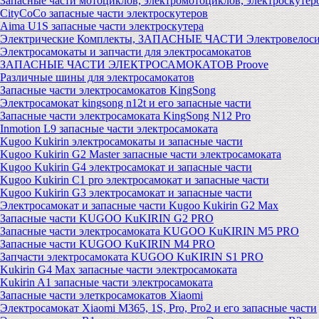
Запасные части мотоциклов, электромотоциклов, электроскутер
CityCoCo запасные части электроскутеров
Aima U1S запасные части электроскутера
Электрические Комплекты, ЗАПАСНЫЕ ЧАСТИ Электровелоси
Электросамокаты и запчасти для электросамокатов
ЗАПАСНЫЕ ЧАСТИ ЭЛЕКТРОСАМОКАТОВ Proove
Различные шины для электросамокатов
Запасные части электросамокатов KingSong
Электросамокат kingsong n12t и его запасные части
Запасные части электросамоката KingSong N12 Pro
Inmotion L9 запасные части электросамоката
Kugoo Kukirin электросамокаты и запасные части
Kugoo Kukirin G2 Master запасные части электросамоката
Kugoo Kukirin G4 электросамокат и запасные части
Kugoo Kukirin C1 pro электросамокат и запасные части
Kugoo Kukirin G3 электросамокат и запасные части
Электросамокат и запасные части Kugoo Kukirin G2 Max
Запасные части KUGOO KuKIRIN G2 PRO
Запасные части электросамоката KUGOO KuKIRIN M5 PRO
Запасные части KUGOO KuKIRIN M4 PRO
Запчасти электросамоката KUGOO KuKIRIN S1 PRO
Kukirin G4 Max запасные части электросамоката
Kukirin A1 запасные части электросамоката
Запасные части элеткросамокатов Xiaomi
Электросамокат Xiaomi M365, 1S, Pro, Pro2 и его запасные части