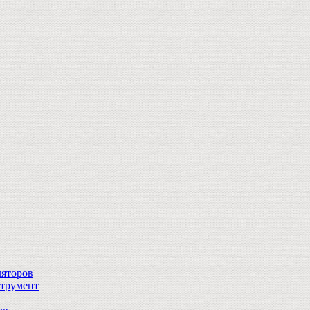
ляторов
струмент