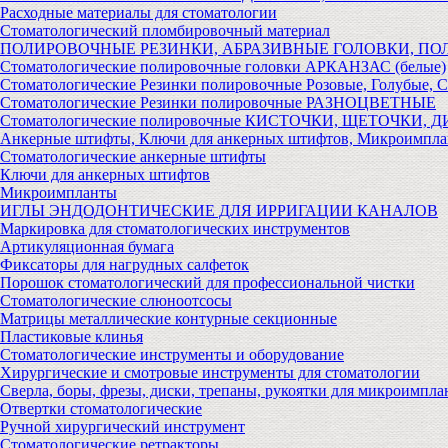
Расходные материалы для стоматологии
Стоматологический пломбировочный материал
ПОЛИРОВОЧНЫЕ РЕЗИНКИ, АБРАЗИВНЫЕ ГОЛОВКИ, П
Стоматологические полировочные головки АРКАНЗАС (белые)
Стоматологические Резинки полировочные Розовые, Голубые, 
Стоматологические Резинки полировочные РАЗНОЦВЕТНЫЕ
Стоматологические полировочные КИСТОЧКИ, ЩЕТОЧКИ, 
Анкерные штифты, Ключи для анкерных штифтов, Микроимпл
Стоматологические анкерные штифты
Ключи для анкерных штифтов
Микроимпланты
ИГЛЫ ЭНДОДОНТИЧЕСКИЕ ДЛЯ ИРРИГАЦИИ КАНАЛОВ
Маркировка для стоматологических инструментов
Артикуляционная бумага
Фиксаторы для нагрудных салфеток
Порошок стоматологический для профессиональной чистки
Стоматологические слюноотсосы
Матрицы металлические контурные секционные
Пластиковые клинья
Стоматологические инструменты и оборудование
Хирургические и смотровые инструменты для стоматологии
Сверла, боры, фрезы, диски, трепаны, рукоятки для микроимпла
Отвертки стоматологические
Ручной хирургический инструмент
Стоматологические ретракторы