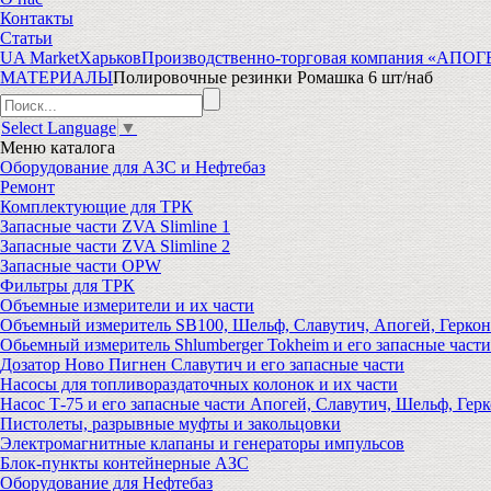
Контакты
Статьи
UA Market
Харьков
Производственно-торговая компания «АПО
МАТЕРИАЛЫ
Полировочные резинки Ромашка 6 шт/наб
Select Language
▼
Меню
каталога
Оборудование для АЗС и Нефтебаз
Ремонт
Комплектующие для ТРК
Запасные части ZVA Slimline 1
Запасные части ZVA Slimline 2
Запасные части OPW
Фильтры для ТРК
Объемные измерители и их части
Объемный измеритель SB100, Шельф, Славутич, Апогей, Геркон
Обьемный измеритель Shlumberger Tokheim и его запасные части
Дозатор Ново Пигнен Славутич и его запасные части
Насосы для топливораздаточных колонок и их части
Насос Т-75 и его запасные части Апогей, Славутич, Шельф, Герк
Пистолеты, разрывные муфты и закольцовки
Электромагнитные клапаны и генераторы импульсов
Блок-пункты контейнерные АЗС
Оборудование для Нефтебаз