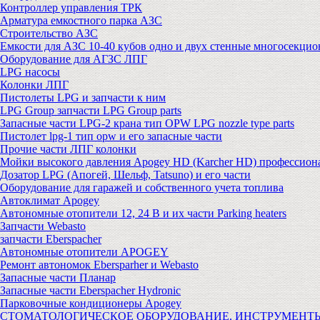
Контроллер управления ТРК
Арматура емкостного парка АЗС
Строительство АЗС
Емкости для АЗС 10-40 кубов одно и двух стенные многосекци
Оборудование для АГЗС ЛПГ
LPG насосы
Колонки ЛПГ
Пистолеты LPG и запчасти к ним
LPG Group запчасти LPG Group parts
Запасные части LPG-2 крана тип OPW LPG nozzle type parts
Пистолет lpg-1 тип opw и его запасные части
Прочие части ЛПГ колонки
Мойки высокого давления Apogey HD (Karcher HD) профессион
Дозатор LPG (Апогей, Шельф, Tatsuno) и его части
Оборудование для гаражей и собственного учета топлива
Автоклимат Apogey
Автономные отопители 12, 24 В и их части Parking heaters
Запчасти Webasto
запчасти Eberspacher
Автономные отопители APOGEY
Ремонт автономок Ebersparher и Webasto
Запасные части Планар
Запасные части Eberspacher Hydronic
Парковочные кондиционеры Apogey
СТОМАТОЛОГИЧЕСКОЕ ОБОРУДОВАНИЕ, ИНСТРУМЕНТ