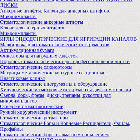
ДИСКИ
Анкерные штифты, Ключи для анкерных штифтов,
Микроимпланты
Стоматологические анкерные штифты
Ключи для анкерных штифтов
Микроимпланты
ИГЛЫ ЭНДОДОНТИЧЕСКИЕ ДЛЯ ИРРИГАЦИИ КАНАЛОВ
Маркировка для стоматологических инструментов
Артикуляционная бумага
Фиксаторы для нагрудных салфеток
Порошок стоматологический для профессиональной чистки
Стоматологические слюноотсосы
Матрицы металлические контурные секционные
Пластиковые клинья
Стоматологические инструменты и оборудование
Хирургические и смотровые инструменты для стоматологии
Сверла, боры, фрезы, диски, трепаны, рукоятки для
микроимплантов
Отвертки стоматологические
Ручной хирургический инструмент
Стоматологические ретракторы
Стоматологические Боры и Корневые Расширители, Файлы,
Профайлы
Стоматологические боры с алмазным напылением