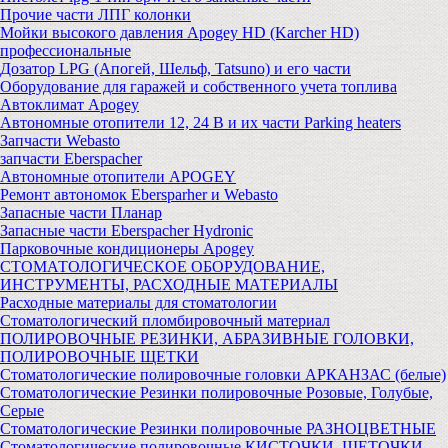
Прочие части ЛПГ колонки
Мойки высокого давления Apogey HD (Karcher HD)
профессиональные
Дозатор LPG (Апогей, Шельф, Tatsuno) и его части
Оборудование для гаражей и собственного учета топлива
Автоклимат Apogey
Автономные отопители 12, 24 В и их части Parking heaters
Запчасти Webasto
запчасти Eberspacher
Автономные отопители APOGEY
Ремонт автономок Ebersparher и Webasto
Запасные части Планар
Запасные части Eberspacher Hydronic
Парковочные кондиционеры Apogey
СТОМАТОЛОГИЧЕСКОЕ ОБОРУДОВАНИЕ,
ИНСТРУМЕНТЫ, РАСХОДНЫЕ МАТЕРИАЛЫ
Расходные материалы для стоматологии
Стоматологический пломбировочный материал
ПОЛИРОВОЧНЫЕ РЕЗИНКИ, АБРАЗИВНЫЕ ГОЛОВКИ,
ПОЛИРОВОЧНЫЕ ЩЕТКИ
Стоматологические полировочные головки АРКАНЗАС (белые)
Стоматологические Резинки полировочные Розовые, Голубые,
Серые
Стоматологические Резинки полировочные РАЗНОЦВЕТНЫЕ
Стоматологические полировочные КИСТОЧКИ, ЩЕТОЧКИ,