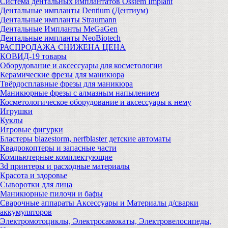
Система дентальных имплантатов Osstem Implant
Дентальные импланты Dentium (Дентиум)
Дентальные импланты Straumann
Дентальные Импланты MeGaGen
Дентальные импланты NeoBiotech
РАСПРОДАЖА СНИЖЕНА ЦЕНА
КОВИД-19 товары
Оборудование и аксессуары для косметологии
Керамические фрезы для маникюра
Твёрдосплавные фрезы для маникюра
Маникюрные фрезы с алмазным напылением
Косметологическое оборудование и аксессуары к нему
Игрушки
Куклы
Игровые фигурки
Бластеры blazestorm, nerfblaster детские автоматы
Квадрокоптеры и запасные части
Компьютерные комплектующие
3d принтеры и расходные материалы
Красота и здоровье
Сыворотки для лица
Маникюрные пилочи и бафы
Сварочные аппараты Аксессуары и Материалы д/сварки
аккумуляторов
Электромотоциклы, Электросамокаты, Электровелосипеды,