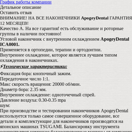
График работы компании
Детальное описание
Оставить отзыв
ВНИМАНИЕ! НА ВСЕ НАКОНЕЧНИКИ
ApogeyDental
ГАРАНТИЯ
12 МЕСЯЦЕВ!
Качество А. На все гарантия! есть обслуживание и роторные
группы в наличии постоянно!
Угловой наконечник с внутренним охлаждением
ApogeyDental
ICA0001.
Применяется в ортопедии, терапии и ортодонтии.
Внутреннее охлаждение, которое является лучшим типом
охлаждения в наконечниках.
⚡️
Технические характеристики:
Фиксация бора: кнопочный зажим.
Передаточное число 1:1.
Макс скорость вращения: 20000 об/мин.
Диаметр бора: 2.35 мм.
Внутреннее охлаждение: одноточечный спрей.
Давление воздуха: 0.30-0.35 mpa
шум:
При производстве и тестировании наконечников ApogeyDental
используется только самое совершенное оборудование, все
детали и комплектующие для наконечников производятся на
японских машинах TSUGAMI. Балансировку инструмента
осуществляют немецкие балансировочные машины от компании