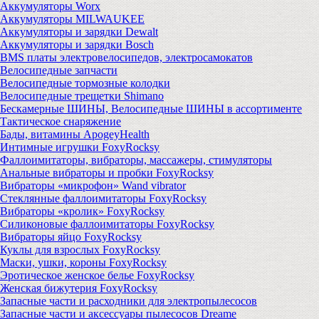
Аккумуляторы Worx
Аккумуляторы MILWAUKEE
Аккумуляторы и зарядки Dewalt
Аккумуляторы и зарядки Bosch
BMS платы электровелосипедов, электросамокатов
Велосипедные запчасти
Велосипедные тормозные колодки
Велосипедные трещетки Shimano
Бескамерные ШИНЫ, Велосипедные ШИНЫ в ассортименте
Тактическое снаряжение
Бады, витамины ApogeyHealth
Интимные игрушки FoxyRocksy
Фаллоимитаторы, вибраторы, массажеры, стимуляторы
Анальные вибраторы и пробки FoxyRocksy
Вибраторы «микрофон» Wand vibrator
Стеклянные фаллоимитаторы FoxyRocksy
Вибраторы «кролик» FoxyRocksy
Силиконовые фаллоимитаторы FoxyRocksy
Вибраторы яйцо FoxyRocksy
Куклы для взрослых FoxyRocksy
Маски, ушки, короны FoxyRocksy
Эротическое женское белье FoxyRocksy
Женская бижутерия FoxyRocksy
Запасные части и расходники для электропылесосов
Запасные части и аксессуары пылесосов Dreame