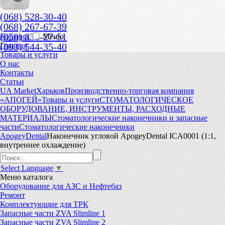
(068) 528-30-40
(068) 267-67-39
(050) 836-27-51
Корзина
Меню
(093) 544-35-40
Главная
Товары и услуги
О нас
Контакты
Статьи
UA Market
Харьков
Производственно-торговая компания
«АПОГЕЙ»
Товары и услуги
СТОМАТОЛОГИЧЕСКОЕ
ОБОРУДОВАНИЕ, ИНСТРУМЕНТЫ, РАСХОДНЫЕ
МАТЕРИАЛЫ
Стоматологические наконечники и запасные
части
Стоматологические наконечники
ApogeyDental
Наконечник угловой ApogeyDental ICA0001 (1:1,
внутреннее охлаждение)
Select Language
▼
Меню
каталога
Оборудование для АЗС и Нефтебаз
Ремонт
Комплектующие для ТРК
Запасные части ZVA Slimline 1
Запасные части ZVA Slimline 2