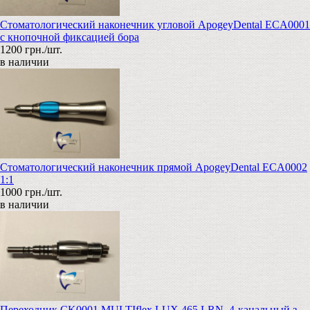
Стоматологический наконечник угловой ApogeyDental ECA0001
с кнопочной фиксацией бора
1200 грн./шт.
в наличии
Стоматологический наконечник прямой ApogeyDental ECA0002
1:1
1000 грн./шт.
в наличии
Переходник CK0001 MULTIflex LUX 465 LRN, 4-канальный з