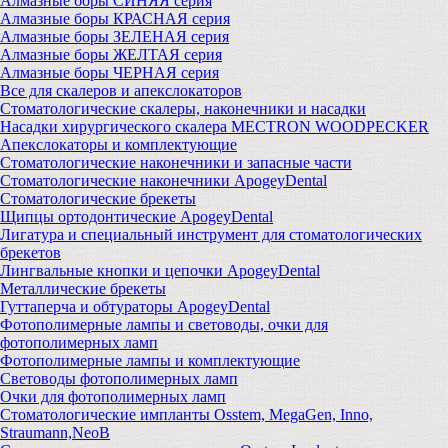
Алмазные боры СИНЯЯ серия
Алмазные боры КРАСНАЯ серия
Алмазные боры ЗЕЛЕНАЯ серия
Алмазные боры ЖЕЛТАЯ серия
Алмазные боры ЧЕРНАЯ серия
Все для скалеров и апекслокаторов
Стоматологические скалеры, наконечники и насадки
Насадки хирургического скалера MECTRON WOODPECKER
Апекслокаторы и комплектующие
Стоматологические наконечники и запасные части
Стоматологические наконечники ApogeyDental
Стоматологические брекеты
Щипцы ортодонтические ApogeyDental
Лигатура и специальный инструмент для стоматологических
брекетов
Лингвальные кнопки и цепочки ApogeyDental
Металлические брекеты
Гуттаперча и обтураторы ApogeyDental
Фотополимерные лампы и световоды, очки для
фотополимерных ламп
Фотополимерные лампы и комплектующие
Световоды фотополимерных ламп
Очки для фотополимерных ламп
Стоматологические импланты Osstem, MegaGen, Inno,
Straumann,NeoB