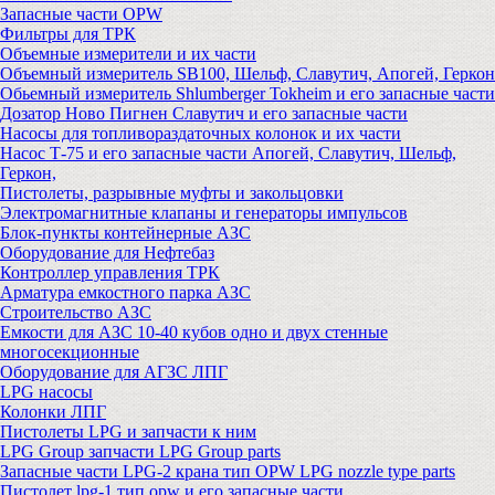
Запасные части OPW
Фильтры для ТРК
Объемные измерители и их части
Объемный измеритель SB100, Шельф, Славутич, Апогей, Геркон
Обьемный измеритель Shlumberger Tokheim и его запасные части
Дозатор Ново Пигнен Славутич и его запасные части
Насосы для топливораздаточных колонок и их части
Насос Т-75 и его запасные части Апогей, Славутич, Шельф,
Геркон,
Пистолеты, разрывные муфты и закольцовки
Электромагнитные клапаны и генераторы импульсов
Блок-пункты контейнерные АЗС
Оборудование для Нефтебаз
Контроллер управления ТРК
Арматура емкостного парка АЗС
Строительство АЗС
Емкости для АЗС 10-40 кубов одно и двух стенные
многосекционные
Оборудование для АГЗС ЛПГ
LPG насосы
Колонки ЛПГ
Пистолеты LPG и запчасти к ним
LPG Group запчасти LPG Group parts
Запасные части LPG-2 крана тип OPW LPG nozzle type parts
Пистолет lpg-1 тип opw и его запасные части