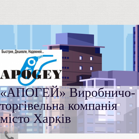
«АПОГЕЙ» Виробничо-
торгівельна компанія
місто Харків