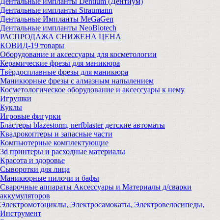
Дентальные импланты Dentium (Дентиум)
Дентальные импланты Straumann
Дентальные Импланты MeGaGen
Дентальные импланты NeoBiotech
РАСПРОДАЖА СНИЖЕНА ЦЕНА
КОВИД-19 товары
Оборудование и аксессуары для косметологии
Керамические фрезы для маникюра
Твёрдосплавные фрезы для маникюра
Маникюрные фрезы с алмазным напылением
Косметологическое оборудование и аксессуары к нему
Игрушки
Куклы
Игровые фигурки
Бластеры blazestorm, nerfblaster детские автоматы
Квадрокоптеры и запасные части
Компьютерные комплектующие
3d принтеры и расходные материалы
Красота и здоровье
Сыворотки для лица
Маникюрные пилочи и бафы
Сварочные аппараты Аксессуары и Материалы д/сварки
аккумуляторов
Электромотоциклы, Электросамокаты, Электровелосипеды,
Инструмент