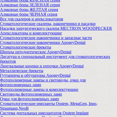
Алмазные боры КРАСНАЯ серия
Алмазные боры ЗЕЛЕНАЯ серия
Алмазные боры ЖЕЛТАЯ серия
Алмазные боры ЧЕРНАЯ серия
Все для скалеров и апекслокаторов
Стоматологические скалеры, наконечники и насадки
Насадки хирургического скалера MECTRON WOODPECKER
Апекслокаторы и комплектующие
Стоматологические наконечники и запасные части
Стоматологические наконечники ApogeyDental
Стоматологические брекеты
Щипцы ортодонтические ApogeyDental
Лигатура и специальный инструмент для стоматологических
брекетов
Лингвальные кнопки и цепочки ApogeyDental
Металлические брекеты
Гуттаперча и обтураторы ApogeyDental
Фотополимерные лампы и световоды, очки для
фотополимерных ламп
Фотополимерные лампы и комплектующие
Световоды фотополимерных ламп
Очки для фотополимерных ламп
Стоматологические импланты Osstem, MegaGen, Inno,
Straumann,NeoB
Система дентальных имплантатов Osstem Implant