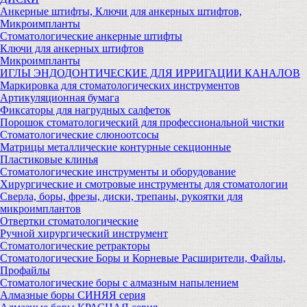
Анкерные штифты, Ключи для анкерных штифтов,
Микроимпланты
Стоматологические анкерные штифты
Ключи для анкерных штифтов
Микроимпланты
ИГЛЫ ЭНДОДОНТИЧЕСКИЕ ДЛЯ ИРРИГАЦИИ КАНАЛОВ
Маркировка для стоматологических инструментов
Артикуляционная бумага
Фиксаторы для нагрудных салфеток
Порошок стоматологический для профессиональной чистки
Стоматологические слюноотсосы
Матрицы металлические контурные секционные
Пластиковые клинья
Стоматологические инструменты и оборудование
Хирургические и смотровые инструменты для стоматологии
Сверла, боры, фрезы, диски, трепаны, рукоятки для
микроимплантов
Отвертки стоматологические
Ручной хирургический инструмент
Стоматологические ретракторы
Стоматологические Боры и Корневые Расширители, Файлы,
Профайлы
Стоматологические боры с алмазным напылением
Алмазные боры СИНЯЯ серия