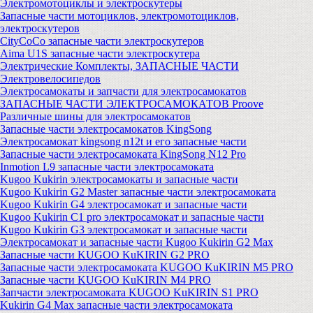
Электромотоциклы и электроскутеры
Запасные части мотоциклов, электромотоциклов,
электроскутеров
CityCoCo запасные части электроскутеров
Aima U1S запасные части электроскутера
Электрические Комплекты, ЗАПАСНЫЕ ЧАСТИ
Электровелосипедов
Электросамокаты и запчасти для электросамокатов
ЗАПАСНЫЕ ЧАСТИ ЭЛЕКТРОСАМОКАТОВ Proove
Различные шины для электросамокатов
Запасные части электросамокатов KingSong
Электросамокат kingsong n12t и его запасные части
Запасные части электросамоката KingSong N12 Pro
Inmotion L9 запасные части электросамоката
Kugoo Kukirin электросамокаты и запасные части
Kugoo Kukirin G2 Master запасные части электросамоката
Kugoo Kukirin G4 электросамокат и запасные части
Kugoo Kukirin C1 pro электросамокат и запасные части
Kugoo Kukirin G3 электросамокат и запасные части
Электросамокат и запасные части Kugoo Kukirin G2 Max
Запасные части KUGOO KuKIRIN G2 PRO
Запасные части электросамоката KUGOO KuKIRIN M5 PRO
Запасные части KUGOO KuKIRIN M4 PRO
Запчасти электросамоката KUGOO KuKIRIN S1 PRO
Kukirin G4 Max запасные части электросамоката