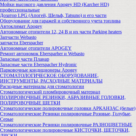
Мойки высокого давления Apogey HD (Karcher HD)
профессиональные
Дозатор LPG (Апогей, Шельф, Tatsuno) и его части
Оборудование для гаражей и собственного учета топлива
Автоклимат Apogey
Автономные отопители 12, 24 В и их части Parking heaters
Запчасти Webasto
запчасти Eberspacher
Автономные отопители APOGEY
Ремонт автономок Ebersparher и Webasto
Запасные части Планар
Запасные части Eberspacher Hydronic
Парковочные кондиционеры Apogey
СТОМАТОЛОГИЧЕСКОЕ ОБОРУДОВАНИЕ,
ИНСТРУМЕНТЫ, РАСХОДНЫЕ МАТЕРИАЛЫ
Расходные материалы для стоматологии
Стоматологический пломбировочный материал
ПОЛИРОВОЧНЫЕ РЕЗИНКИ, АБРАЗИВНЫЕ ГОЛОВКИ,
ПОЛИРОВОЧНЫЕ ЩЕТКИ
Стоматологические полировочные головки АРКАНЗАС (белые)
Стоматологические Резинки полировочные Розовые, Голубые,
Серые
Стоматологические Резинки полировочные РАЗНОЦВЕТНЫЕ
Стоматологические полировочные КИСТОЧКИ, ЩЕТОЧКИ,
ДИСКИ