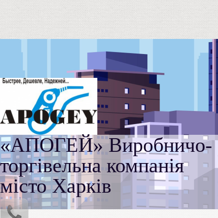
«АПОГЕЙ» Виробничо-
торгівельна компанія
місто Харків