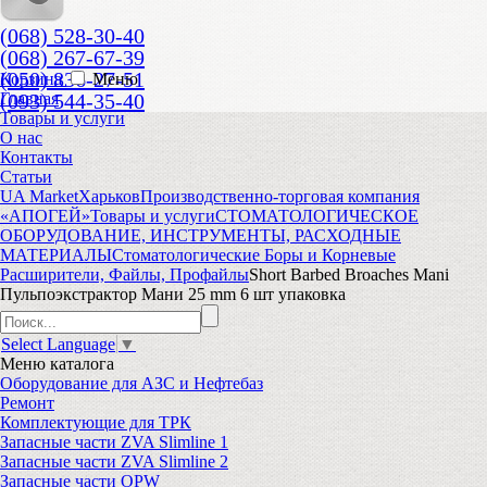
(068) 528-30-40
(068) 267-67-39
(050) 836-27-51
Корзина
Меню
(093) 544-35-40
Главная
Товары и услуги
О нас
Контакты
Статьи
UA Market
Харьков
Производственно-торговая компания
«АПОГЕЙ»
Товары и услуги
СТОМАТОЛОГИЧЕСКОЕ
ОБОРУДОВАНИЕ, ИНСТРУМЕНТЫ, РАСХОДНЫЕ
МАТЕРИАЛЫ
Стоматологические Боры и Корневые
Расширители, Файлы, Профайлы
Short Barbed Broaches Mani
Пульпоэкстрактор Мани 25 mm 6 шт упаковка
Select Language
▼
Меню
каталога
Оборудование для АЗС и Нефтебаз
Ремонт
Комплектующие для ТРК
Запасные части ZVA Slimline 1
Запасные части ZVA Slimline 2
Запасные части OPW