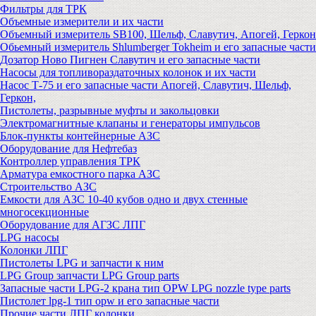
Фильтры для ТРК
Объемные измерители и их части
Объемный измеритель SB100, Шельф, Славутич, Апогей, Геркон
Обьемный измеритель Shlumberger Tokheim и его запасные части
Дозатор Ново Пигнен Славутич и его запасные части
Насосы для топливораздаточных колонок и их части
Насос Т-75 и его запасные части Апогей, Славутич, Шельф,
Геркон,
Пистолеты, разрывные муфты и закольцовки
Электромагнитные клапаны и генераторы импульсов
Блок-пункты контейнерные АЗС
Оборудование для Нефтебаз
Контроллер управления ТРК
Арматура емкостного парка АЗС
Строительство АЗС
Емкости для АЗС 10-40 кубов одно и двух стенные
многосекционные
Оборудование для АГЗС ЛПГ
LPG насосы
Колонки ЛПГ
Пистолеты LPG и запчасти к ним
LPG Group запчасти LPG Group parts
Запасные части LPG-2 крана тип OPW LPG nozzle type parts
Пистолет lpg-1 тип opw и его запасные части
Прочие части ЛПГ колонки