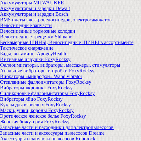
Аккумуляторы MILWAUKEE
Аккумуляторы и зарядки Dewalt
Аккумуляторы и зарядки Bosch
BMS платы электровелосипедов, электросамокатов
Велосипедные запчасти
Велосипедные тормозные колодки
Велосипедные трещетки Shimano
Бескамерные ШИНЫ, Велосипедные ШИНЫ в ассортименте
Тактическое снаряжение
Бады, витамины ApogeyHealth
Интимные игрушки FoxyRocksy
Фаллоимитаторы, вибраторы, массажеры, стимуляторы
Анальные вибраторы и пробки FoxyRocksy
Вибраторы «микрофон» Wand vibrator
Стеклянные фаллоимитаторы FoxyRocksy
Вибраторы «кролик» FoxyRocksy
Силиконовые фаллоимитаторы FoxyRocksy
Вибраторы яйцо FoxyRocksy
Куклы для взрослых FoxyRocksy
Маски, ушки, короны FoxyRocksy
Эротическое женское белье FoxyRocksy
Женская бижутерия FoxyRocksy
Запасные части и расходники для электропылесосов
Запасные части и аксессуары пылесосов Dreame
Аксессуары и запчасти пылесосов Roborock