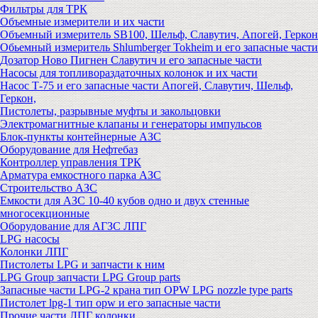
Фильтры для ТРК
Объемные измерители и их части
Объемный измеритель SB100, Шельф, Славутич, Апогей, Геркон
Обьемный измеритель Shlumberger Tokheim и его запасные части
Дозатор Ново Пигнен Славутич и его запасные части
Насосы для топливораздаточных колонок и их части
Насос Т-75 и его запасные части Апогей, Славутич, Шельф,
Геркон,
Пистолеты, разрывные муфты и закольцовки
Электромагнитные клапаны и генераторы импульсов
Блок-пункты контейнерные АЗС
Оборудование для Нефтебаз
Контроллер управления ТРК
Арматура емкостного парка АЗС
Строительство АЗС
Емкости для АЗС 10-40 кубов одно и двух стенные
многосекционные
Оборудование для АГЗС ЛПГ
LPG насосы
Колонки ЛПГ
Пистолеты LPG и запчасти к ним
LPG Group запчасти LPG Group parts
Запасные части LPG-2 крана тип OPW LPG nozzle type parts
Пистолет lpg-1 тип opw и его запасные части
Прочие части ЛПГ колонки