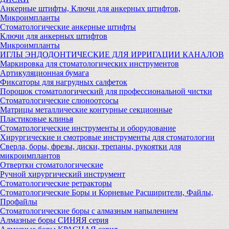
Анкерные штифты, Ключи для анкерных штифтов,
Микроимпланты
Стоматологические анкерные штифты
Ключи для анкерных штифтов
Микроимпланты
ИГЛЫ ЭНДОДОНТИЧЕСКИЕ ДЛЯ ИРРИГАЦИИ КАНАЛОВ
Маркировка для стоматологических инструментов
Артикуляционная бумага
Фиксаторы для нагрудных салфеток
Порошок стоматологический для профессиональной чистки
Стоматологические слюноотсосы
Матрицы металлические контурные секционные
Пластиковые клинья
Стоматологические инструменты и оборудование
Хирургические и смотровые инструменты для стоматологии
Сверла, боры, фрезы, диски, трепаны, рукоятки для
микроимплантов
Отвертки стоматологические
Ручной хирургический инструмент
Стоматологические ретракторы
Стоматологические Боры и Корневые Расширители, Файлы,
Профайлы
Стоматологические боры с алмазным напылением
Алмазные боры СИНЯЯ серия