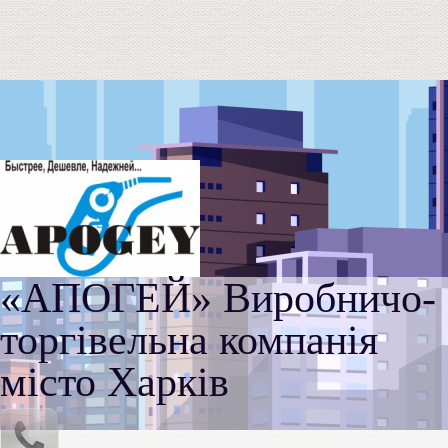
«АПОГЕЙ» Виробничо-
торгівельна компанія
місто Харків