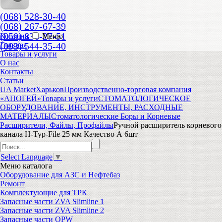
(068) 528-30-40
(068) 267-67-39
(050) 836-27-51
Корзина
Меню
(093) 544-35-40
Главная
Товары и услуги
О нас
Контакты
Статьи
UA Market
Харьков
Производственно-торговая компания
«АПОГЕЙ»
Товары и услуги
СТОМАТОЛОГИЧЕСКОЕ
ОБОРУДОВАНИЕ, ИНСТРУМЕНТЫ, РАСХОДНЫЕ
МАТЕРИАЛЫ
Стоматологические Боры и Корневые
Расширители, Файлы, Профайлы
Ручной расширитель корневого
канала Н-Typ-File 25 мм Качество А 6шт
Select Language
▼
Меню
каталога
Оборудование для АЗС и Нефтебаз
Ремонт
Комплектующие для ТРК
Запасные части ZVA Slimline 1
Запасные части ZVA Slimline 2
Запасные части OPW