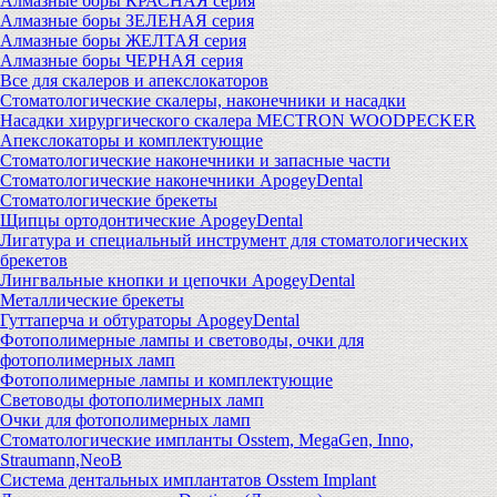
Алмазные боры КРАСНАЯ серия
Алмазные боры ЗЕЛЕНАЯ серия
Алмазные боры ЖЕЛТАЯ серия
Алмазные боры ЧЕРНАЯ серия
Все для скалеров и апекслокаторов
Стоматологические скалеры, наконечники и насадки
Насадки хирургического скалера MECTRON WOODPECKER
Апекслокаторы и комплектующие
Стоматологические наконечники и запасные части
Стоматологические наконечники ApogeyDental
Стоматологические брекеты
Щипцы ортодонтические ApogeyDental
Лигатура и специальный инструмент для стоматологических
брекетов
Лингвальные кнопки и цепочки ApogeyDental
Металлические брекеты
Гуттаперча и обтураторы ApogeyDental
Фотополимерные лампы и световоды, очки для
фотополимерных ламп
Фотополимерные лампы и комплектующие
Световоды фотополимерных ламп
Очки для фотополимерных ламп
Стоматологические импланты Osstem, MegaGen, Inno,
Straumann,NeoB
Система дентальных имплантатов Osstem Implant