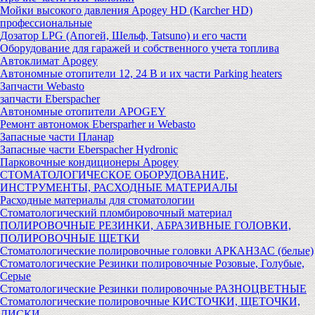
Мойки высокого давления Apogey HD (Karcher HD)
профессиональные
Дозатор LPG (Апогей, Шельф, Tatsuno) и его части
Оборудование для гаражей и собственного учета топлива
Автоклимат Apogey
Автономные отопители 12, 24 В и их части Parking heaters
Запчасти Webasto
запчасти Eberspacher
Автономные отопители APOGEY
Ремонт автономок Ebersparher и Webasto
Запасные части Планар
Запасные части Eberspacher Hydronic
Парковочные кондиционеры Apogey
СТОМАТОЛОГИЧЕСКОЕ ОБОРУДОВАНИЕ,
ИНСТРУМЕНТЫ, РАСХОДНЫЕ МАТЕРИАЛЫ
Расходные материалы для стоматологии
Стоматологический пломбировочный материал
ПОЛИРОВОЧНЫЕ РЕЗИНКИ, АБРАЗИВНЫЕ ГОЛОВКИ,
ПОЛИРОВОЧНЫЕ ЩЕТКИ
Стоматологические полировочные головки АРКАНЗАС (белые)
Стоматологические Резинки полировочные Розовые, Голубые,
Серые
Стоматологические Резинки полировочные РАЗНОЦВЕТНЫЕ
Стоматологические полировочные КИСТОЧКИ, ЩЕТОЧКИ,
ДИСКИ