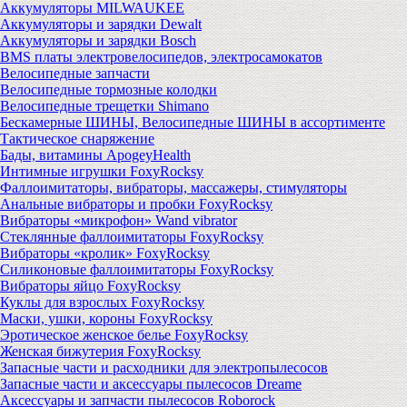
Аккумуляторы MILWAUKEE
Аккумуляторы и зарядки Dewalt
Аккумуляторы и зарядки Bosch
BMS платы электровелосипедов, электросамокатов
Велосипедные запчасти
Велосипедные тормозные колодки
Велосипедные трещетки Shimano
Бескамерные ШИНЫ, Велосипедные ШИНЫ в ассортименте
Тактическое снаряжение
Бады, витамины ApogeyHealth
Интимные игрушки FoxyRocksy
Фаллоимитаторы, вибраторы, массажеры, стимуляторы
Анальные вибраторы и пробки FoxyRocksy
Вибраторы «микрофон» Wand vibrator
Стеклянные фаллоимитаторы FoxyRocksy
Вибраторы «кролик» FoxyRocksy
Силиконовые фаллоимитаторы FoxyRocksy
Вибраторы яйцо FoxyRocksy
Куклы для взрослых FoxyRocksy
Маски, ушки, короны FoxyRocksy
Эротическое женское белье FoxyRocksy
Женская бижутерия FoxyRocksy
Запасные части и расходники для электропылесосов
Запасные части и аксессуары пылесосов Dreame
Аксессуары и запчасти пылесосов Roborock