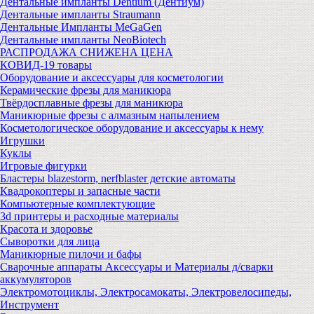
Дентальные импланты Dentium (Дентиум)
Дентальные импланты Straumann
Дентальные Импланты MeGaGen
Дентальные импланты NeoBiotech
РАСПРОДАЖА СНИЖЕНА ЦЕНА
КОВИД-19 товары
Оборудование и аксессуары для косметологии
Керамические фрезы для маникюра
Твёрдосплавные фрезы для маникюра
Маникюрные фрезы с алмазным напылением
Косметологическое оборудование и аксессуары к нему
Игрушки
Куклы
Игровые фигурки
Бластеры blazestorm, nerfblaster детские автоматы
Квадрокоптеры и запасные части
Компьютерные комплектующие
3d принтеры и расходные материалы
Красота и здоровье
Сыворотки для лица
Маникюрные пилочи и бафы
Сварочные аппараты Аксессуары и Материалы д/сварки
аккумуляторов
Электромотоциклы, Электросамокаты, Электровелосипеды,
Инструмент