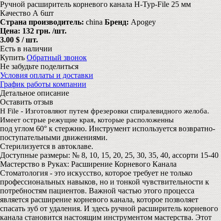
Ручной расширитель корневого канала Н-Typ-File 25 мм
Качество А 6шт
Страна производитель:
china
Бренд:
Apogey
Цена:
132 грн.
/шт.
3.00 $ / шт.
Есть в наличии
Купить
Обратный звонок
Не забудьте поделиться
Условия оплаты и доставки
График работы компании
Детальное описание
Оставить отзыв
H File - Изготовляют путем фрезеровки спиралевидного желоба.
Имеет острые режущие края, которые расположенны
под углом 60° к стержню. Инструмент используется возвратно-
поступательными движениями.
Стерилизуется в автоклаве.
Доступные размеры: № 8, 10, 15, 20, 25, 30, 35, 40, ассорти 15-40
Мастерство в Руках: Расширение Корневого Канала
Стоматология - это искусство, которое требует не только
профессиональных навыков, но и тонкой чувствительности к
потребностям пациентов. Важной частью этого процесса
является расширение корневого канала, которое позволяет
спасать зуб от удаления. И здесь ручной расширитель корневого
канала становится настоящим инструментом мастерства. Этот