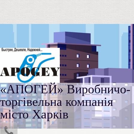
«АПОГЕЙ» Виробничо-
торгівельна компанія
місто Харків