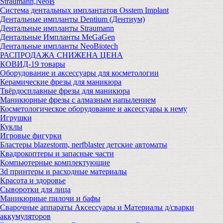
Straumann,NeoB
Система дентальных имплантатов Osstem Implant
Дентальные импланты Dentium (Дентиум)
Дентальные импланты Straumann
Дентальные Импланты MeGaGen
Дентальные импланты NeoBiotech
РАСПРОДАЖА СНИЖЕНА ЦЕНА
КОВИД-19 товары
Оборудование и аксессуары для косметологии
Керамические фрезы для маникюра
Твёрдосплавные фрезы для маникюра
Маникюрные фрезы с алмазным напылением
Косметологическое оборудование и аксессуары к нему
Игрушки
Куклы
Игровые фигурки
Бластеры blazestorm, nerfblaster детские автоматы
Квадрокоптеры и запасные части
Компьютерные комплектующие
3d принтеры и расходные материалы
Красота и здоровье
Сыворотки для лица
Маникюрные пилочи и бафы
Сварочные аппараты Аксессуары и Материалы д/сварки
аккумуляторов