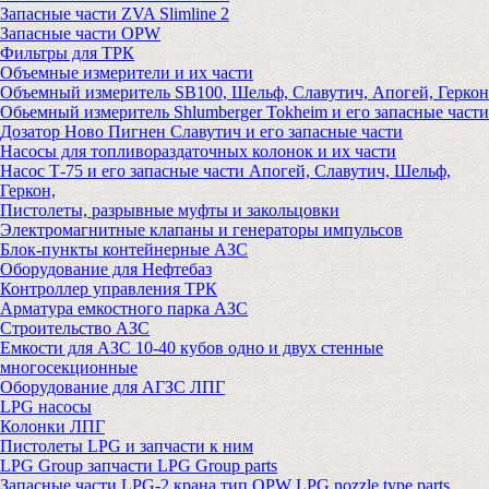
Запасные части ZVA Slimline 2
Запасные части OPW
Фильтры для ТРК
Объемные измерители и их части
Объемный измеритель SB100, Шельф, Славутич, Апогей, Геркон
Обьемный измеритель Shlumberger Tokheim и его запасные части
Дозатор Ново Пигнен Славутич и его запасные части
Насосы для топливораздаточных колонок и их части
Насос Т-75 и его запасные части Апогей, Славутич, Шельф,
Геркон,
Пистолеты, разрывные муфты и закольцовки
Электромагнитные клапаны и генераторы импульсов
Блок-пункты контейнерные АЗС
Оборудование для Нефтебаз
Контроллер управления ТРК
Арматура емкостного парка АЗС
Строительство АЗС
Емкости для АЗС 10-40 кубов одно и двух стенные
многосекционные
Оборудование для АГЗС ЛПГ
LPG насосы
Колонки ЛПГ
Пистолеты LPG и запчасти к ним
LPG Group запчасти LPG Group parts
Запасные части LPG-2 крана тип OPW LPG nozzle type parts