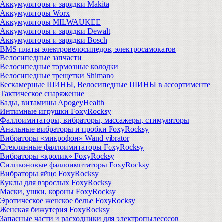
Аккумуляторы и зарядки Makita
Аккумуляторы Worx
Аккумуляторы MILWAUKEE
Аккумуляторы и зарядки Dewalt
Аккумуляторы и зарядки Bosch
BMS платы электровелосипедов, электросамокатов
Велосипедные запчасти
Велосипедные тормозные колодки
Велосипедные трещетки Shimano
Бескамерные ШИНЫ, Велосипедные ШИНЫ в ассортименте
Тактическое снаряжение
Бады, витамины ApogeyHealth
Интимные игрушки FoxyRocksy
Фаллоимитаторы, вибраторы, массажеры, стимуляторы
Анальные вибраторы и пробки FoxyRocksy
Вибраторы «микрофон» Wand vibrator
Стеклянные фаллоимитаторы FoxyRocksy
Вибраторы «кролик» FoxyRocksy
Силиконовые фаллоимитаторы FoxyRocksy
Вибраторы яйцо FoxyRocksy
Куклы для взрослых FoxyRocksy
Маски, ушки, короны FoxyRocksy
Эротическое женское белье FoxyRocksy
Женская бижутерия FoxyRocksy
Запасные части и расходники для электропылесосов