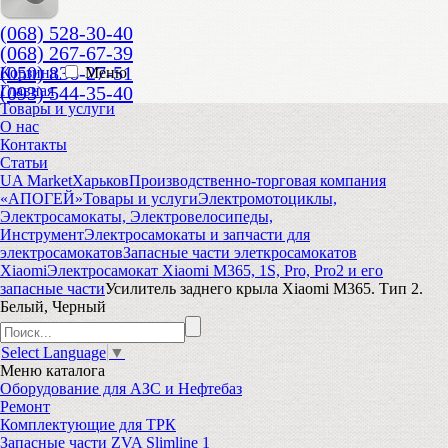
(068) 528-30-40
(068) 267-67-39
(050) 836-27-51
Корзина
Меню
(093) 544-35-40
Главная
Товары и услуги
О нас
Контакты
Статьи
UA Market
Харьков
Производственно-торговая компания
«АПОГЕЙ»
Товары и услуги
Электромотоциклы,
Электросамокаты, Электровелосипеды,
Инструмент
Электросамокаты и запчасти для
электросамокатов
Запасные части элеткросамокатов
Xiaomi
Электросамокат Xiaomi M365, 1S, Pro, Pro2 и его
запасные части
Усилитель заднего крыла Xiaomi M365. Тип 2.
Белый, Черный
Select Language
▼
Меню
каталога
Оборудование для АЗС и Нефтебаз
Ремонт
Комплектующие для ТРК
Запасные части ZVA Slimline 1