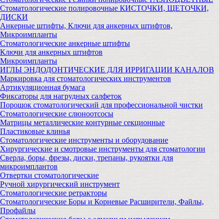
Стоматологические полировочные КИСТОЧКИ, ЩЕТОЧКИ,
ДИСКИ
Анкерные штифты, Ключи для анкерных штифтов,
Микроимпланты
Стоматологические анкерные штифты
Ключи для анкерных штифтов
Микроимпланты
ИГЛЫ ЭНДОДОНТИЧЕСКИЕ ДЛЯ ИРРИГАЦИИ КАНАЛОВ
Маркировка для стоматологических инструментов
Артикуляционная бумага
Фиксаторы для нагрудных салфеток
Порошок стоматологический для профессиональной чистки
Стоматологические слюноотсосы
Матрицы металлические контурные секционные
Пластиковые клинья
Стоматологические инструменты и оборудование
Хирургические и смотровые инструменты для стоматологии
Сверла, боры, фрезы, диски, трепаны, рукоятки для
микроимплантов
Отвертки стоматологические
Ручной хирургический инструмент
Стоматологические ретракторы
Стоматологические Боры и Корневые Расширители, Файлы,
Профайлы