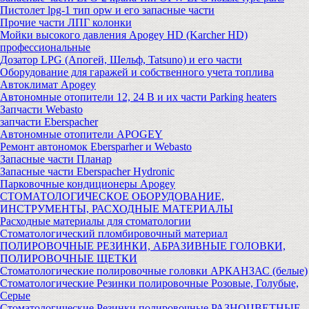
Пистолет lpg-1 тип opw и его запасные части
Прочие части ЛПГ колонки
Мойки высокого давления Apogey HD (Karcher HD)
профессиональные
Дозатор LPG (Апогей, Шельф, Tatsuno) и его части
Оборудование для гаражей и собственного учета топлива
Автоклимат Apogey
Автономные отопители 12, 24 В и их части Parking heaters
Запчасти Webasto
запчасти Eberspacher
Автономные отопители APOGEY
Ремонт автономок Ebersparher и Webasto
Запасные части Планар
Запасные части Eberspacher Hydronic
Парковочные кондиционеры Apogey
СТОМАТОЛОГИЧЕСКОЕ ОБОРУДОВАНИЕ,
ИНСТРУМЕНТЫ, РАСХОДНЫЕ МАТЕРИАЛЫ
Расходные материалы для стоматологии
Стоматологический пломбировочный материал
ПОЛИРОВОЧНЫЕ РЕЗИНКИ, АБРАЗИВНЫЕ ГОЛОВКИ,
ПОЛИРОВОЧНЫЕ ЩЕТКИ
Стоматологические полировочные головки АРКАНЗАС (белые)
Стоматологические Резинки полировочные Розовые, Голубые,
Серые
Стоматологические Резинки полировочные РАЗНОЦВЕТНЫЕ