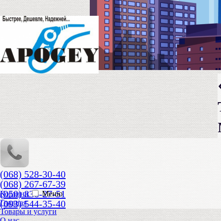
(068) 528-30-40
(068) 267-67-39
(050) 836-27-51
Корзина
Меню
(093) 544-35-40
Главная
Товары и услуги
О нас