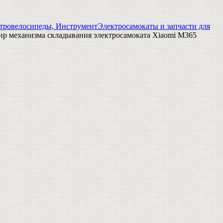
тровелосипеды, Инструмент
Электросамокаты и запчасти для
р механизма складывания электросамоката Xiaomi M365