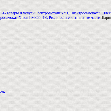
ГЕЙ»
Товары и услуги
Электромотоциклы, Электросамокаты, Элек
росамокат Xiaomi M365, 1S, Pro, Pro2 и его запасные части
Шарни
он,