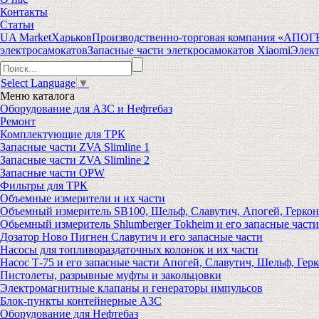
Контакты
Статьи
UA Market
Харьков
Производственно-торговая компания «АПО
электросамокатов
Запасные части элеткросамокатов Xiaomi
Элект
Select Language
▼
Меню
каталога
Оборудование для АЗС и Нефтебаз
Ремонт
Комплектующие для ТРК
Запасные части ZVA Slimline 1
Запасные части ZVA Slimline 2
Запасные части OPW
Фильтры для ТРК
Объемные измерители и их части
Объемный измеритель SB100, Шельф, Славутич, Апогей, Геркон
Обьемный измеритель Shlumberger Tokheim и его запасные части
Дозатор Ново Пигнен Славутич и его запасные части
Насосы для топливораздаточных колонок и их части
Насос Т-75 и его запасные части Апогей, Славутич, Шельф, Герк
Пистолеты, разрывные муфты и закольцовки
Электромагнитные клапаны и генераторы импульсов
Блок-пункты контейнерные АЗС
Оборудование для Нефтебаз