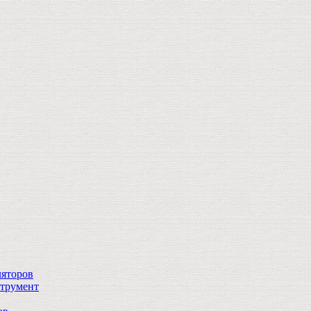
ляторов
струмент