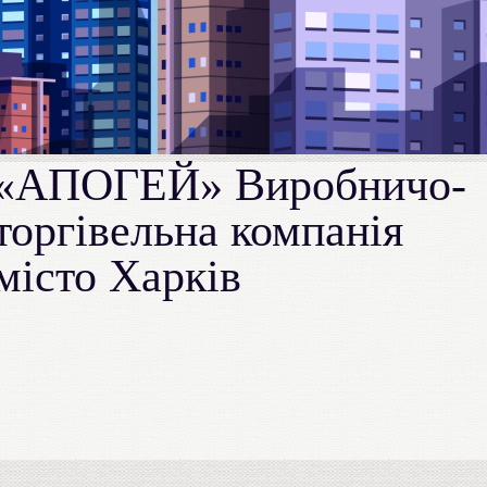
«АПОГЕЙ» Виробничо-
торгівельна компанія
місто Харків