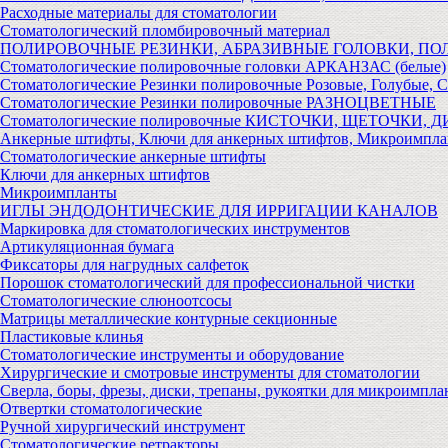
Расходные материалы для стоматологии
Стоматологический пломбировочный материал
ПОЛИРОВОЧНЫЕ РЕЗИНКИ, АБРАЗИВНЫЕ ГОЛОВКИ, П
Стоматологические полировочные головки АРКАНЗАС (белые)
Стоматологические Резинки полировочные Розовые, Голубые, 
Стоматологические Резинки полировочные РАЗНОЦВЕТНЫЕ
Стоматологические полировочные КИСТОЧКИ, ЩЕТОЧКИ, 
Анкерные штифты, Ключи для анкерных штифтов, Микроимпл
Стоматологические анкерные штифты
Ключи для анкерных штифтов
Микроимпланты
ИГЛЫ ЭНДОДОНТИЧЕСКИЕ ДЛЯ ИРРИГАЦИИ КАНАЛОВ
Маркировка для стоматологических инструментов
Артикуляционная бумага
Фиксаторы для нагрудных салфеток
Порошок стоматологический для профессиональной чистки
Стоматологические слюноотсосы
Матрицы металлические контурные секционные
Пластиковые клинья
Стоматологические инструменты и оборудование
Хирургические и смотровые инструменты для стоматологии
Сверла, боры, фрезы, диски, трепаны, рукоятки для микроимпла
Отвертки стоматологические
Ручной хирургический инструмент
Стоматологические ретракторы