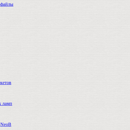
офайлы
екетов
х ламп
n,NeoB