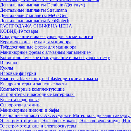
Дентальные импланты Dentium (Дентиум)
Дентальные импланты Straumann
Дентальные Импланты MeGaGen
Дентальные импланты NeoBiotech
РАСПРОДАЖА СНИЖЕНА ЦЕНА
КОВИД-19 товары
Оборудование и аксессуары для косметологии
Керамические фрезы для маникюра
Твёрдосплавные фрезы для маникюра
Маникюрные фрезы с алмазным напылением
Косметологическое оборудование и аксессуары к нему
Игрушки
Куклы
Игровые фигурки
Бластеры blazestorm, nerfblaster детские автоматы
Квадрокоптеры и запасные части
Компьютерные комплектующие
3d принтеры и расходные материалы
Красота и здоровье
Сыворотки для лица
Маникюрные пилочи и бафы
Сварочные аппараты Аксессуары и Материалы д/сварки аккуму
Электромотоциклы, Электросамокаты, Электровелосипеды, Ин
Электромотоциклы и электроскутеры