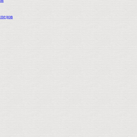
ов
педов