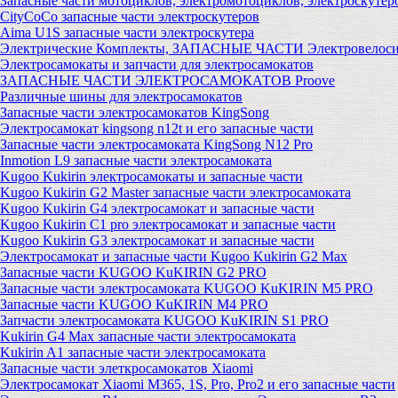
Запасные части мотоциклов, электромотоциклов, электроскутер
CityCoCo запасные части электроскутеров
Aima U1S запасные части электроскутера
Электрические Комплекты, ЗАПАСНЫЕ ЧАСТИ Электровелоси
Электросамокаты и запчасти для электросамокатов
ЗАПАСНЫЕ ЧАСТИ ЭЛЕКТРОСАМОКАТОВ Proove
Различные шины для электросамокатов
Запасные части электросамокатов KingSong
Электросамокат kingsong n12t и его запасные части
Запасные части электросамоката KingSong N12 Pro
Inmotion L9 запасные части электросамоката
Kugoo Kukirin электросамокаты и запасные части
Kugoo Kukirin G2 Master запасные части электросамоката
Kugoo Kukirin G4 электросамокат и запасные части
Kugoo Kukirin C1 pro электросамокат и запасные части
Kugoo Kukirin G3 электросамокат и запасные части
Электросамокат и запасные части Kugoo Kukirin G2 Max
Запасные части KUGOO KuKIRIN G2 PRO
Запасные части электросамоката KUGOO KuKIRIN M5 PRO
Запасные части KUGOO KuKIRIN M4 PRO
Запчасти электросамоката KUGOO KuKIRIN S1 PRO
Kukirin G4 Max запасные части электросамоката
Kukirin A1 запасные части электросамоката
Запасные части элеткросамокатов Xiaomi
Электросамокат Xiaomi M365, 1S, Pro, Pro2 и его запасные части