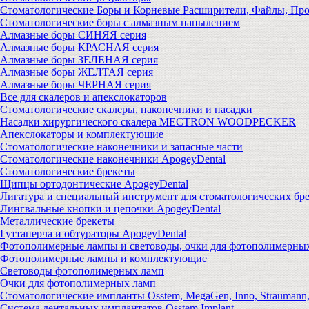
Стоматологические Боры и Корневые Расширители, Файлы, Пр
Стоматологические боры с алмазным напылением
Алмазные боры СИНЯЯ серия
Алмазные боры КРАСНАЯ серия
Алмазные боры ЗЕЛЕНАЯ серия
Алмазные боры ЖЕЛТАЯ серия
Алмазные боры ЧЕРНАЯ серия
Все для скалеров и апекслокаторов
Стоматологические скалеры, наконечники и насадки
Насадки хирургического скалера MECTRON WOODPECKER
Апекслокаторы и комплектующие
Стоматологические наконечники и запасные части
Стоматологические наконечники ApogeyDental
Стоматологические брекеты
Щипцы ортодонтические ApogeyDental
Лигатура и специальный инструмент для стоматологических бр
Лингвальные кнопки и цепочки ApogeyDental
Металлические брекеты
Гуттаперча и обтураторы ApogeyDental
Фотополимерные лампы и световоды, очки для фотополимерны
Фотополимерные лампы и комплектующие
Световоды фотополимерных ламп
Очки для фотополимерных ламп
Стоматологические импланты Osstem, MegaGen, Inno, Strauman
Система дентальных имплантатов Osstem Implant