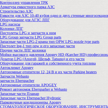
Контроллер управления ТРК
Арматура емкостного парка АЗС
Строительство АЗС
Емкости для АЗС 10-40 кубов одно и двух стенные многосекци
Оборудование для АГЗС ЛПГ
LPG насосы
Колонки ЛПГ
Пистолеты LPG и запчасти к ним
LPG Group запчасти LPG Group parts
Запасные части LPG-2 крана тип OPW LPG nozzle type parts
Пистолет lpg-1 тип opw и его запасные части
Прочие части ЛПГ колонки
Мойки высокого давления Apogey HD (Karcher HD) профессион
Дозатор LPG (Апогей, Шельф, Tatsuno) и его части
Оборудование для гаражей и собственного учета топлива
Автоклимат Apogey
Автономные отопители 12, 24 В и их части Parking heaters
Запчасти Webasto
запчасти Eberspacher
Автономные отопители APOGEY
Ремонт автономок Ebersparher и Webasto
Запасные части Планар
Запасные части Eberspacher Hydronic
Парковочные кондиционеры Apogey
СТОМАТОЛОГИЧЕСКОЕ ОБОРУДОВАНИЕ, ИНСТРУМЕНТ