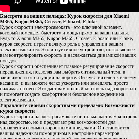
Быстрота на ваших пальцах: Курок скорости для Xiaomi
M365, Kugoo M365, Crosser, E board, E bike
Курок скорости электросамоката - это ключевой элемент,
который помещает быстроту и мощь прямо на ваши пальцы.
Будь то Xiaomi M365, Kugoo M365, Crosser, E board или E bike,
курок скорости играет важную роль в управлении вашим
электросамокатом. Это интуитивное устройство, позволяющее
вам контролировать скорость и наслаждаться динамикой ваших
поездок.
Курок скорости обеспечивает плавное регулирование скорости
передвижения, позволяя вам выбрать оптимальный темп в
зависимости от ситуации на дороге. Он чувствителен к вашему
касанию, и вы можете легко ускорять или замедлять, просто
нажимая на него. Это дает вам полный контроль над скоростью
и помогает создать комфортное и безопасное вождение на
электросамокате.
Управляйте своими скоростными пределами: Возможности
курка скорости
Курок скорости на электросамокате не только дает вам контроль
над скоростью, но и предлагает ряд возможностей для
управления своими скоростными пределами. Он становится
вашим надежным помощником в настройке параметров
движения и внесении изменений, соответствующих вашим