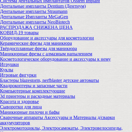
Система дентальных имплантатов Osstem Implant
Дентальные импланты Dentium (Дентиум)
Дентальные импланты Straumann
Дентальные Импланты MeGaGen
Дентальные импланты NeoBiotech
РАСПРОДАЖА СНИЖЕНА ЦЕНА
КОВИД-19 товары
Оборудование и аксессуары для косметологии
Керамические фрезы для маникюра
Твёрдосплавные фрезы для маникюра
Маникюрные фрезы с алмазным напылением
Косметологическое оборудование и аксессуары к нему
Игрушки
Куклы
Игровые фигурки
Бластеры blazestorm, nerfblaster детские автоматы
Квадрокоптеры и запасные части
Компьютерные комплектующие
3d принтеры и расходные материалы
Красота и здоровье
Сыворотки для лица
Маникюрные пилочи и бафы
Сварочные аппараты Аксессуары и Материалы д/сварки
аккумуляторов
Электромотоциклы, Электросамокаты, Электровелосипеды,