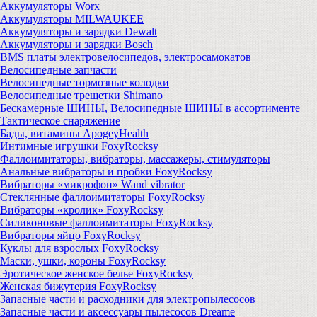
Аккумуляторы Worx
Аккумуляторы MILWAUKEE
Аккумуляторы и зарядки Dewalt
Аккумуляторы и зарядки Bosch
BMS платы электровелосипедов, электросамокатов
Велосипедные запчасти
Велосипедные тормозные колодки
Велосипедные трещетки Shimano
Бескамерные ШИНЫ, Велосипедные ШИНЫ в ассортименте
Тактическое снаряжение
Бады, витамины ApogeyHealth
Интимные игрушки FoxyRocksy
Фаллоимитаторы, вибраторы, массажеры, стимуляторы
Анальные вибраторы и пробки FoxyRocksy
Вибраторы «микрофон» Wand vibrator
Стеклянные фаллоимитаторы FoxyRocksy
Вибраторы «кролик» FoxyRocksy
Силиконовые фаллоимитаторы FoxyRocksy
Вибраторы яйцо FoxyRocksy
Куклы для взрослых FoxyRocksy
Маски, ушки, короны FoxyRocksy
Эротическое женское белье FoxyRocksy
Женская бижутерия FoxyRocksy
Запасные части и расходники для электропылесосов
Запасные части и аксессуары пылесосов Dreame