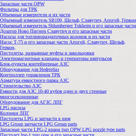
Запасные части OPW
Фильтры для ТРК
Объемные измерители и их части
Объемный измеритель SB100, Шельф, Славутич, Апогей, Геркон
Обьемный измеритель Shlumberger Tokheim и его запасные части
Дозатор Ново Пигнен Славутич и его запасные части
Насосы для топливораздаточных колонок и их части
Насос Т-75 и его запасные части Апогей, Славутич, Шельф,
Геркон,
Пистолеты, разрывные муфты и закольцовки
Электромагнитные клапаны и генераторы импульсов
Блок-пункты контейнерные АЗС
Оборудование для Нефтебаз
Контроллер управления ТРК
Арматура емкостного парка АЗС
Строительство АЗС
Емкости для АЗС 10-40 кубов одно и двух стенные
многосекционные
Оборудование для АГЗС ЛПГ
LPG насосы
Колонки ЛПГ
Пистолеты LPG и запчасти к ним
LPG Group запчасти LPG Group parts
Запасные части LPG-2 крана тип OPW LPG nozzle type parts
Пистолет lpg-1 тип opw и его запасные части