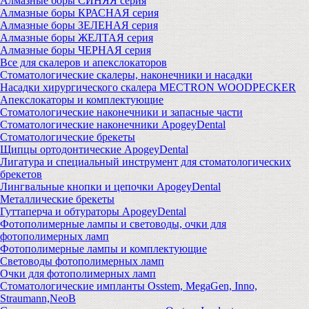
Алмазные боры СИНЯЯ серия
Алмазные боры КРАСНАЯ серия
Алмазные боры ЗЕЛЕНАЯ серия
Алмазные боры ЖЕЛТАЯ серия
Алмазные боры ЧЕРНАЯ серия
Все для скалеров и апекслокаторов
Стоматологические скалеры, наконечники и насадки
Насадки хирургического скалера MECTRON WOODPECKER
Апекслокаторы и комплектующие
Стоматологические наконечники и запасные части
Стоматологические наконечники ApogeyDental
Стоматологические брекеты
Щипцы ортодонтические ApogeyDental
Лигатура и специальный инструмент для стоматологических
брекетов
Лингвальные кнопки и цепочки ApogeyDental
Металлические брекеты
Гуттаперча и обтураторы ApogeyDental
Фотополимерные лампы и световоды, очки для
фотополимерных ламп
Фотополимерные лампы и комплектующие
Световоды фотополимерных ламп
Очки для фотополимерных ламп
Стоматологические импланты Osstem, MegaGen, Inno,
Straumann,NeoB