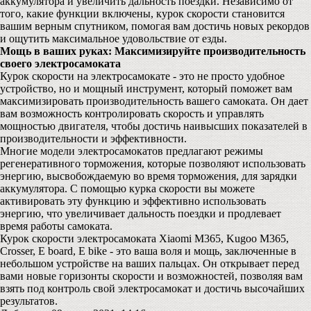
аккумулятора и увеличить дальность поездки. Независимо от
того, какие функции включены, курок скорости становится
вашим верным спутником, помогая вам достичь новых рекордов
и ощутить максимальное удовольствие от езды.
Мощь в ваших руках: Максимизируйте производительность
своего электросамоката
Курок скорости на электросамокате - это не просто удобное
устройство, но и мощный инструмент, который поможет вам
максимизировать производительность вашего самоката. Он дает
вам возможность контролировать скорость и управлять
мощностью двигателя, чтобы достичь наивысших показателей в
производительности и эффективности.
Многие модели электросамокатов предлагают режимы
регенеративного торможения, которые позволяют использовать
энергию, высвобождаемую во время торможения, для зарядки
аккумулятора. С помощью курка скорости вы можете
активировать эту функцию и эффективно использовать
энергию, что увеличивает дальность поездки и продлевает
время работы самоката.
Курок скорости электросамоката Xiaomi M365, Kugoo M365,
Crosser, E board, E bike - это ваша воля и мощь, заключенные в
небольшом устройстве на ваших пальцах. Он открывает перед
вами новые горизонты скорости и возможностей, позволяя вам
взять под контроль свой электросамокат и достичь высочайших
результатов.