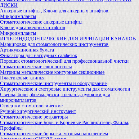
ДИСКИ
Анкерные штифты, Ключи для анкерных штифтов,
Микроимпланты
Стоматологические анкерные штифты
Ключи для анкерных штифтов
Микроимпланты
ИГЛЫ ЭНДОДОНТИЧЕСКИЕ ДЛЯ ИРРИГАЦИИ КАНАЛОВ
Маркировка для стоматологических инструментов
Артикуляционная бумага
Фиксаторы для нагрудных салфеток
Порошок стоматологический для профессиональной чистки
Стоматологические слюноотсосы
Матрицы металлические контурные секционные
Пластиковые клинья
Стоматологические инструменты и оборудование
Хирургические и смотровые инструменты для стоматологии
Сверла, боры, фрезы, диски, трепаны, рукоятки для
микроимплантов
Отвертки стоматологические
Ручной хирургический инструмент
Стоматологические ретракторы
Стоматологические Боры и Корневые Расширители, Файлы,
Профайлы
Стоматологические боры с алмазным напылением