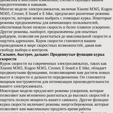
предпочтениям и навыкам.
Многие модели электросамокатов, включая Xiaomi M365, Kugoo
M365, Crosser, E board и E bike, предлагают различные режимы
скорости, которые можно выбрать с помощью курка. Некоторые
режимы предназначены для начинающих пользователей,
обеспечивая более низкую скорость и более плавное ускорение.
Другие режимы, наоборот, предназначены для опытных
райдеров, позволяя им разогнаться до максимальной скорости и
ощутить адреналин. Курок скорости становится вашим
проводником в мире скоростных возможностей, давая вам
свободу выбора и контроля.
Сильнее, быстрее, дальше: Продвинутые функции курка
скорости
Курок скорости на современных электросамокатах, таких как
Xiaomi M365, Kugoo M365, Crosser, E board и E bike, обладает
продвинутыми функциями, позволяющими вам достичь новых
высот в скорости и дальности передвижения. Он становится
мощным инструментом для оптимизации производительности
вашего электросамоката.
Некоторые модели предлагают режимы ускорения, которые
позволяют вам мгновенно разогнаться до высоких скоростей и
ощутить полную мощность вашего самоката. Другие функции
курка скорости включают режимы энергосбережения, которые
позволяют вам максимально продлить время работы