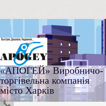
«АПОГЕЙ» Виробничо-
торгівельна компанія
місто Харків