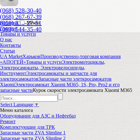
(068) 528-30-40
(068) 267-67-39
(050) 836-27-51
Корзина
Меню
(093) 544-35-40
Главная
Товары и услуги
О нас
Контакты
Статьи
UA Market
Харьков
Производственно-торговая компания
«АПОГЕЙ»
Товары и услуги
Электромотоциклы,
Электросамокаты, Электровелосипеды,
Инструмент
Электросамокаты и запчасти для
электросамокатов
Запасные части элеткросамокатов
Xiaomi
Электросамокат Xiaomi M365, 1S, Pro, Pro2 и его
запасные части
Курок скорости электросамоката Xiaomi M365
Select Language
▼
Меню
каталога
Оборудование для АЗС и Нефтебаз
Ремонт
Комплектующие для ТРК
Запасные части ZVA Slimline 1
Запасные части ZVA Slimline 2