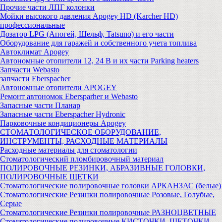
Прочие части ЛПГ колонки
Мойки высокого давления Apogey HD (Karcher HD)
профессиональные
Дозатор LPG (Апогей, Шельф, Tatsuno) и его части
Оборудование для гаражей и собственного учета топлива
Автоклимат Apogey
Автономные отопители 12, 24 В и их части Parking heaters
Запчасти Webasto
запчасти Eberspacher
Автономные отопители APOGEY
Ремонт автономок Ebersparher и Webasto
Запасные части Планар
Запасные части Eberspacher Hydronic
Парковочные кондиционеры Apogey
СТОМАТОЛОГИЧЕСКОЕ ОБОРУДОВАНИЕ,
ИНСТРУМЕНТЫ, РАСХОДНЫЕ МАТЕРИАЛЫ
Расходные материалы для стоматологии
Стоматологический пломбировочный материал
ПОЛИРОВОЧНЫЕ РЕЗИНКИ, АБРАЗИВНЫЕ ГОЛОВКИ,
ПОЛИРОВОЧНЫЕ ЩЕТКИ
Стоматологические полировочные головки АРКАНЗАС (белые)
Стоматологические Резинки полировочные Розовые, Голубые,
Серые
Стоматологические Резинки полировочные РАЗНОЦВЕТНЫЕ
Стоматологические полировочные КИСТОЧКИ, ЩЕТОЧКИ,