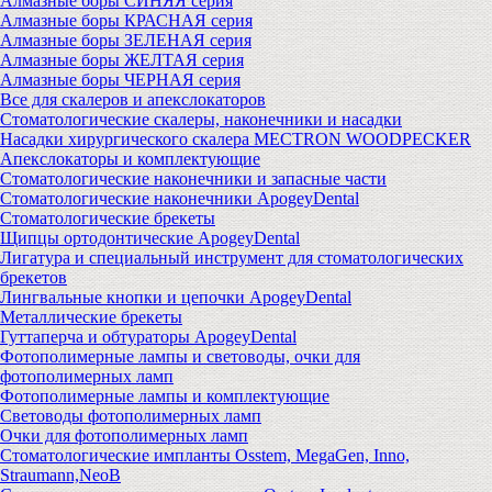
Алмазные боры СИНЯЯ серия
Алмазные боры КРАСНАЯ серия
Алмазные боры ЗЕЛЕНАЯ серия
Алмазные боры ЖЕЛТАЯ серия
Алмазные боры ЧЕРНАЯ серия
Все для скалеров и апекслокаторов
Стоматологические скалеры, наконечники и насадки
Насадки хирургического скалера MECTRON WOODPECKER
Апекслокаторы и комплектующие
Стоматологические наконечники и запасные части
Стоматологические наконечники ApogeyDental
Стоматологические брекеты
Щипцы ортодонтические ApogeyDental
Лигатура и специальный инструмент для стоматологических
брекетов
Лингвальные кнопки и цепочки ApogeyDental
Металлические брекеты
Гуттаперча и обтураторы ApogeyDental
Фотополимерные лампы и световоды, очки для
фотополимерных ламп
Фотополимерные лампы и комплектующие
Световоды фотополимерных ламп
Очки для фотополимерных ламп
Стоматологические импланты Osstem, MegaGen, Inno,
Straumann,NeoB