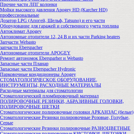
Прочие части ЛПГ колонки
Мойки высокого давления Apogey HD (Karcher HD)
профессиональные
Дозатор LPG (Апогей, Шельф, Tatsuno) и его части
Оборудование для гаражей и собственного учета топлива
Автоклимат Apogey
Автономные отопители 12, 24 В и их части Parking heaters
Запчасти Webasto
запчасти Eberspacher
Автономные отопители APOGEY
Ремонт автономок Ebersparher и Webasto
Запасные части Планар
Запасные части Eberspacher Hydronic
Парковочные кондиционеры Apogey
СТОМАТОЛОГИЧЕСКОЕ ОБОРУДОВАНИЕ,
ИНСТРУМЕНТЫ, РАСХОДНЫЕ МАТЕРИАЛЫ
Расходные материалы для стоматологии
Стоматологический пломбировочный материал
ПОЛИРОВОЧНЫЕ РЕЗИНКИ, АБРАЗИВНЫЕ ГОЛОВКИ,
ПОЛИРОВОЧНЫЕ ЩЕТКИ
Стоматологические полировочные головки АРКАНЗАС (белые)
Стоматологические Резинки полировочные Розовые, Голубые,
Серые
Стоматологические Резинки полировочные РАЗНОЦВЕТНЫЕ
Стоматологические полировочные КИСТОЧКИ, ЩЕТОЧКИ,