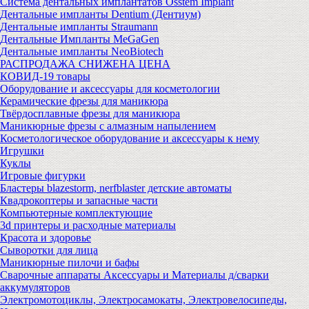
Система дентальных имплантатов Osstem Implant
Дентальные импланты Dentium (Дентиум)
Дентальные импланты Straumann
Дентальные Импланты MeGaGen
Дентальные импланты NeoBiotech
РАСПРОДАЖА СНИЖЕНА ЦЕНА
КОВИД-19 товары
Оборудование и аксессуары для косметологии
Керамические фрезы для маникюра
Твёрдосплавные фрезы для маникюра
Маникюрные фрезы с алмазным напылением
Косметологическое оборудование и аксессуары к нему
Игрушки
Куклы
Игровые фигурки
Бластеры blazestorm, nerfblaster детские автоматы
Квадрокоптеры и запасные части
Компьютерные комплектующие
3d принтеры и расходные материалы
Красота и здоровье
Сыворотки для лица
Маникюрные пилочи и бафы
Сварочные аппараты Аксессуары и Материалы д/сварки
аккумуляторов
Электромотоциклы, Электросамокаты, Электровелосипеды,