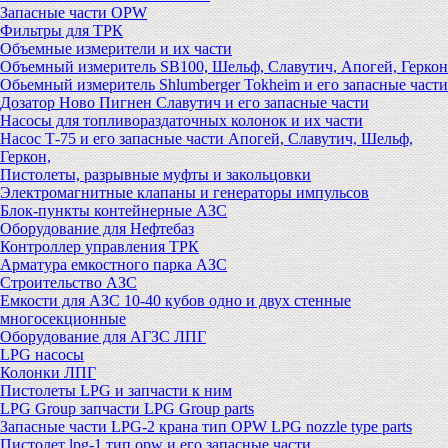
Запасные части OPW
Фильтры для ТРК
Объемные измерители и их части
Объемный измеритель SB100, Шельф, Славутич, Апогей, Геркон
Обьемный измеритель Shlumberger Tokheim и его запасные части
Дозатор Ново Пигнен Славутич и его запасные части
Насосы для топливораздаточных колонок и их части
Насос Т-75 и его запасные части Апогей, Славутич, Шельф,
Геркон,
Пистолеты, разрывные муфты и закольцовки
Электромагнитные клапаны и генераторы импульсов
Блок-пункты контейнерные АЗС
Оборудование для Нефтебаз
Контроллер управления ТРК
Арматура емкостного парка АЗС
Строительство АЗС
Емкости для АЗС 10-40 кубов одно и двух стенные
многосекционные
Оборудование для АГЗС ЛПГ
LPG насосы
Колонки ЛПГ
Пистолеты LPG и запчасти к ним
LPG Group запчасти LPG Group parts
Запасные части LPG-2 крана тип OPW LPG nozzle type parts
Пистолет lpg-1 тип opw и его запасные части