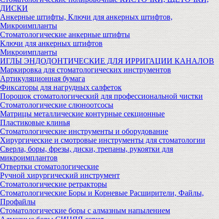
ДИСКИ
Анкерные штифты, Ключи для анкерных штифтов,
Микроимпланты
Стоматологические анкерные штифты
Ключи для анкерных штифтов
Микроимпланты
ИГЛЫ ЭНДОДОНТИЧЕСКИЕ ДЛЯ ИРРИГАЦИИ КАНАЛОВ
Маркировка для стоматологических инструментов
Артикуляционная бумага
Фиксаторы для нагрудных салфеток
Порошок стоматологический для профессиональной чистки
Стоматологические слюноотсосы
Матрицы металлические контурные секционные
Пластиковые клинья
Стоматологические инструменты и оборудование
Хирургические и смотровые инструменты для стоматологии
Сверла, боры, фрезы, диски, трепаны, рукоятки для
микроимплантов
Отвертки стоматологические
Ручной хирургический инструмент
Стоматологические ретракторы
Стоматологические Боры и Корневые Расширители, Файлы,
Профайлы
Стоматологические боры с алмазным напылением