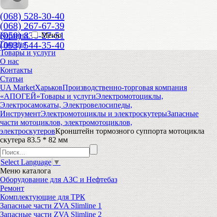
(068) 528-30-40
(068) 267-67-39
(050) 836-27-51
Корзина
Меню
(093) 544-35-40
Главная
Товары и услуги
О нас
Контакты
Статьи
UA Market
Харьков
Производственно-торговая компания
«АПОГЕЙ»
Товары и услуги
Электромотоциклы,
Электросамокаты, Электровелосипеды,
Инструмент
Электромотоциклы и электроскутеры
Запасные
части мотоциклов, электромотоциклов,
электроскутеров
Кронштейн тормозного суппорта мотоцикла
скутера 83.5 * 82 мм
Select Language
▼
Меню
каталога
Оборудование для АЗС и Нефтебаз
Ремонт
Комплектующие для ТРК
Запасные части ZVA Slimline 1
Запасные части ZVA Slimline 2