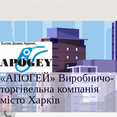
«АПОГЕЙ» Виробничо-
торгівельна компанія
місто Харків