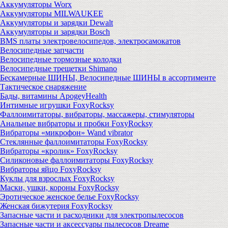
Аккумуляторы Worx
Аккумуляторы MILWAUKEE
Аккумуляторы и зарядки Dewalt
Аккумуляторы и зарядки Bosch
BMS платы электровелосипедов, электросамокатов
Велосипедные запчасти
Велосипедные тормозные колодки
Велосипедные трещетки Shimano
Бескамерные ШИНЫ, Велосипедные ШИНЫ в ассортименте
Тактическое снаряжение
Бады, витамины ApogeyHealth
Интимные игрушки FoxyRocksy
Фаллоимитаторы, вибраторы, массажеры, стимуляторы
Анальные вибраторы и пробки FoxyRocksy
Вибраторы «микрофон» Wand vibrator
Стеклянные фаллоимитаторы FoxyRocksy
Вибраторы «кролик» FoxyRocksy
Силиконовые фаллоимитаторы FoxyRocksy
Вибраторы яйцо FoxyRocksy
Куклы для взрослых FoxyRocksy
Маски, ушки, короны FoxyRocksy
Эротическое женское белье FoxyRocksy
Женская бижутерия FoxyRocksy
Запасные части и расходники для электропылесосов
Запасные части и аксессуары пылесосов Dreame