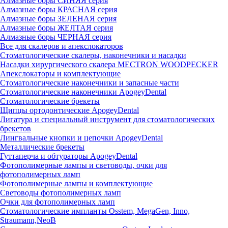
Алмазные боры СИНЯЯ серия
Алмазные боры КРАСНАЯ серия
Алмазные боры ЗЕЛЕНАЯ серия
Алмазные боры ЖЕЛТАЯ серия
Алмазные боры ЧЕРНАЯ серия
Все для скалеров и апекслокаторов
Стоматологические скалеры, наконечники и насадки
Насадки хирургического скалера MECTRON WOODPECKER
Апекслокаторы и комплектующие
Стоматологические наконечники и запасные части
Стоматологические наконечники ApogeyDental
Стоматологические брекеты
Щипцы ортодонтические ApogeyDental
Лигатура и специальный инструмент для стоматологических
брекетов
Лингвальные кнопки и цепочки ApogeyDental
Металлические брекеты
Гуттаперча и обтураторы ApogeyDental
Фотополимерные лампы и световоды, очки для
фотополимерных ламп
Фотополимерные лампы и комплектующие
Световоды фотополимерных ламп
Очки для фотополимерных ламп
Стоматологические импланты Osstem, MegaGen, Inno,
Straumann,NeoB