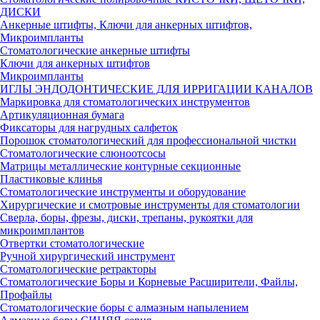
ДИСКИ
Анкерные штифты, Ключи для анкерных штифтов,
Микроимпланты
Стоматологические анкерные штифты
Ключи для анкерных штифтов
Микроимпланты
ИГЛЫ ЭНДОДОНТИЧЕСКИЕ ДЛЯ ИРРИГАЦИИ КАНАЛОВ
Маркировка для стоматологических инструментов
Артикуляционная бумага
Фиксаторы для нагрудных салфеток
Порошок стоматологический для профессиональной чистки
Стоматологические слюноотсосы
Матрицы металлические контурные секционные
Пластиковые клинья
Стоматологические инструменты и оборудование
Хирургические и смотровые инструменты для стоматологии
Сверла, боры, фрезы, диски, трепаны, рукоятки для
микроимплантов
Отвертки стоматологические
Ручной хирургический инструмент
Стоматологические ретракторы
Стоматологические Боры и Корневые Расширители, Файлы,
Профайлы
Стоматологические боры с алмазным напылением