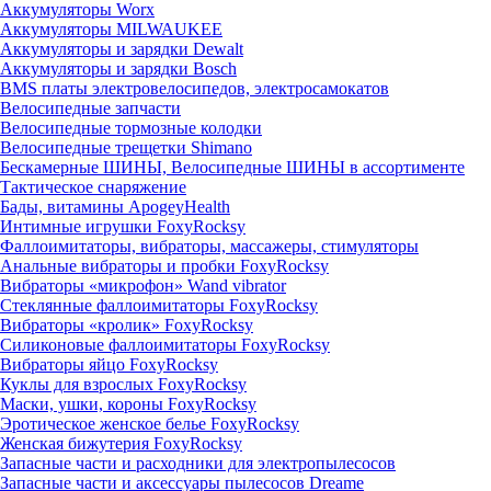
Аккумуляторы Worx
Аккумуляторы MILWAUKEE
Аккумуляторы и зарядки Dewalt
Аккумуляторы и зарядки Bosch
BMS платы электровелосипедов, электросамокатов
Велосипедные запчасти
Велосипедные тормозные колодки
Велосипедные трещетки Shimano
Бескамерные ШИНЫ, Велосипедные ШИНЫ в ассортименте
Тактическое снаряжение
Бады, витамины ApogeyHealth
Интимные игрушки FoxyRocksy
Фаллоимитаторы, вибраторы, массажеры, стимуляторы
Анальные вибраторы и пробки FoxyRocksy
Вибраторы «микрофон» Wand vibrator
Стеклянные фаллоимитаторы FoxyRocksy
Вибраторы «кролик» FoxyRocksy
Силиконовые фаллоимитаторы FoxyRocksy
Вибраторы яйцо FoxyRocksy
Куклы для взрослых FoxyRocksy
Маски, ушки, короны FoxyRocksy
Эротическое женское белье FoxyRocksy
Женская бижутерия FoxyRocksy
Запасные части и расходники для электропылесосов
Запасные части и аксессуары пылесосов Dreame