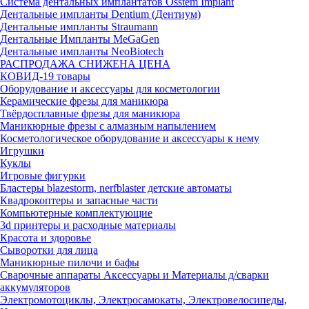
Система дентальных имплантатов Osstem Implant
Дентальные импланты Dentium (Дентиум)
Дентальные импланты Straumann
Дентальные Импланты MeGaGen
Дентальные импланты NeoBiotech
РАСПРОДАЖА СНИЖЕНА ЦЕНА
КОВИД-19 товары
Оборудование и аксессуары для косметологии
Керамические фрезы для маникюра
Твёрдосплавные фрезы для маникюра
Маникюрные фрезы с алмазным напылением
Косметологическое оборудование и аксессуары к нему
Игрушки
Куклы
Игровые фигурки
Бластеры blazestorm, nerfblaster детские автоматы
Квадрокоптеры и запасные части
Компьютерные комплектующие
3d принтеры и расходные материалы
Красота и здоровье
Сыворотки для лица
Маникюрные пилочи и бафы
Сварочные аппараты Аксессуары и Материалы д/сварки
аккумуляторов
Электромотоциклы, Электросамокаты, Электровелосипеды,