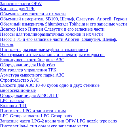
Запасные части OPW
Фильтры для ТРК
Объемные измерители и их части
Объемный измеритель SB100, Шельф, Славутич, Апогей, Геркон
Обьемный измеритель Shlumberger Tokheim и его запасные части
Дозатор Ново Пигнен Славутич и его запасные части
Насосы для топливораздаточных колонок и их части
Насос Т-75 и его запасные части Апогей, Славутич, Шельф,
Геркон,
Пистолеты, разрывные муфты и закольцовки
Электромагнитные клапаны и генераторы импульсов
Блок-пункты контейнерные АЗС
Оборудование для Нефтебаз
Контроллер управления ТРК
Арматура емкостного парка АЗС
Строительство АЗС
Емкости для АЗС 10-40 кубов одно и двух стенные
многосекционные
Оборудование для АГЗС ЛПГ
LPG насосы
Колонки ЛПГ
Пистолеты LPG и запчасти к ним
LPG Group запчасти LPG Group parts
Запасные части LPG-2 крана тип OPW LPG nozzle type parts
Пистолет lpg-1 тип opw и его запасные части