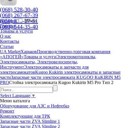
(068) 528-30-40
(068) 267-67-39
(050) 836-27-51
Корзина
Меню
(093) 544-35-40
Главная
Товары и услуги
О нас
Контакты
Статьи
UA Market
Харьков
Производственно-торговая компания
«АПОГЕЙ»
Товары и услуги
Электромотоциклы,
Электросамокаты, Электровелосипеды,
Инструмент
Электросамокаты и запчасти для
электросамокатов
Kugoo Kukirin электросамокаты и запасные
части
Запасные части электросамоката KUGOO KuKIRIN M5
PRO
Стойка электросамоката Kugoo Kukirin M5 Pro Тип 2
Select Language
▼
Меню
каталога
Оборудование для АЗС и Нефтебаз
Ремонт
Комплектующие для ТРК
Запасные части ZVA Slimline 1
Запасные части ZVA Slimline 2