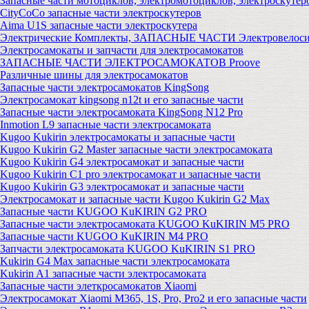
Запасные части мотоциклов, электромотоциклов, электроскутер
CityCoCo запасные части электроскутеров
Aima U1S запасные части электроскутера
Электрические Комплекты, ЗАПАСНЫЕ ЧАСТИ Электровелоси
Электросамокаты и запчасти для электросамокатов
ЗАПАСНЫЕ ЧАСТИ ЭЛЕКТРОСАМОКАТОВ Proove
Различные шины для электросамокатов
Запасные части электросамокатов KingSong
Электросамокат kingsong n12t и его запасные части
Запасные части электросамоката KingSong N12 Pro
Inmotion L9 запасные части электросамоката
Kugoo Kukirin электросамокаты и запасные части
Kugoo Kukirin G2 Master запасные части электросамоката
Kugoo Kukirin G4 электросамокат и запасные части
Kugoo Kukirin C1 pro электросамокат и запасные части
Kugoo Kukirin G3 электросамокат и запасные части
Электросамокат и запасные части Kugoo Kukirin G2 Max
Запасные части KUGOO KuKIRIN G2 PRO
Запасные части электросамоката KUGOO KuKIRIN M5 PRO
Запасные части KUGOO KuKIRIN M4 PRO
Запчасти электросамоката KUGOO KuKIRIN S1 PRO
Kukirin G4 Max запасные части электросамоката
Kukirin A1 запасные части электросамоката
Запасные части элеткросамокатов Xiaomi
Электросамокат Xiaomi M365, 1S, Pro, Pro2 и его запасные части