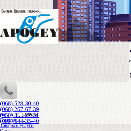
(068) 528-30-40
(068) 267-67-39
(050) 836-27-51
Корзина
Меню
(093) 544-35-40
Главная
Товары и услуги
О нас