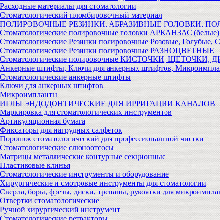
Расходные материалы для стоматологии
Стоматологический пломбировочный материал
ПОЛИРОВОЧНЫЕ РЕЗИНКИ, АБРАЗИВНЫЕ ГОЛОВКИ, П
Стоматологические полировочные головки АРКАНЗАС (белые)
Стоматологические Резинки полировочные Розовые, Голубые, 
Стоматологические Резинки полировочные РАЗНОЦВЕТНЫЕ
Стоматологические полировочные КИСТОЧКИ, ЩЕТОЧКИ, 
Анкерные штифты, Ключи для анкерных штифтов, Микроимпл
Стоматологические анкерные штифты
Ключи для анкерных штифтов
Микроимпланты
ИГЛЫ ЭНДОДОНТИЧЕСКИЕ ДЛЯ ИРРИГАЦИИ КАНАЛОВ
Маркировка для стоматологических инструментов
Артикуляционная бумага
Фиксаторы для нагрудных салфеток
Порошок стоматологический для профессиональной чистки
Стоматологические слюноотсосы
Матрицы металлические контурные секционные
Пластиковые клинья
Стоматологические инструменты и оборудование
Хирургические и смотровые инструменты для стоматологии
Сверла, боры, фрезы, диски, трепаны, рукоятки для микроимпла
Отвертки стоматологические
Ручной хирургический инструмент
Стоматологические ретракторы