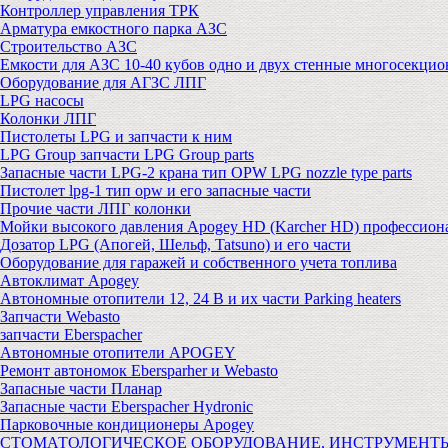
Контроллер управления ТРК
Арматура емкостного парка АЗС
Строительство АЗС
Емкости для АЗС 10-40 кубов одно и двух стенные многосекци
Оборудование для АГЗС ЛПГ
LPG насосы
Колонки ЛПГ
Пистолеты LPG и запчасти к ним
LPG Group запчасти LPG Group parts
Запасные части LPG-2 крана тип OPW LPG nozzle type parts
Пистолет lpg-1 тип opw и его запасные части
Прочие части ЛПГ колонки
Мойки высокого давления Apogey HD (Karcher HD) профессион
Дозатор LPG (Апогей, Шельф, Tatsuno) и его части
Оборудование для гаражей и собственного учета топлива
Автоклимат Apogey
Автономные отопители 12, 24 В и их части Parking heaters
Запчасти Webasto
запчасти Eberspacher
Автономные отопители APOGEY
Ремонт автономок Ebersparher и Webasto
Запасные части Планар
Запасные части Eberspacher Hydronic
Парковочные кондиционеры Apogey
СТОМАТОЛОГИЧЕСКОЕ ОБОРУДОВАНИЕ, ИНСТРУМЕНТ