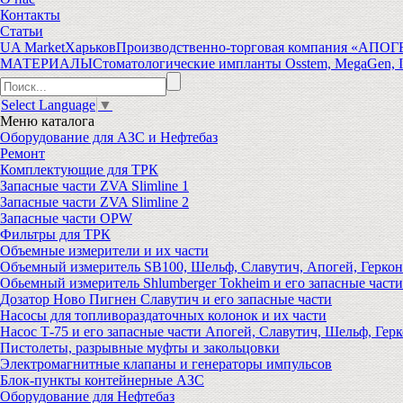
Контакты
Статьи
UA Market
Харьков
Производственно-торговая компания «АПО
МАТЕРИАЛЫ
Стоматологические импланты Osstem, MegaGen, I
Select Language
▼
Меню
каталога
Оборудование для АЗС и Нефтебаз
Ремонт
Комплектующие для ТРК
Запасные части ZVA Slimline 1
Запасные части ZVA Slimline 2
Запасные части OPW
Фильтры для ТРК
Объемные измерители и их части
Объемный измеритель SB100, Шельф, Славутич, Апогей, Геркон
Обьемный измеритель Shlumberger Tokheim и его запасные части
Дозатор Ново Пигнен Славутич и его запасные части
Насосы для топливораздаточных колонок и их части
Насос Т-75 и его запасные части Апогей, Славутич, Шельф, Герк
Пистолеты, разрывные муфты и закольцовки
Электромагнитные клапаны и генераторы импульсов
Блок-пункты контейнерные АЗС
Оборудование для Нефтебаз