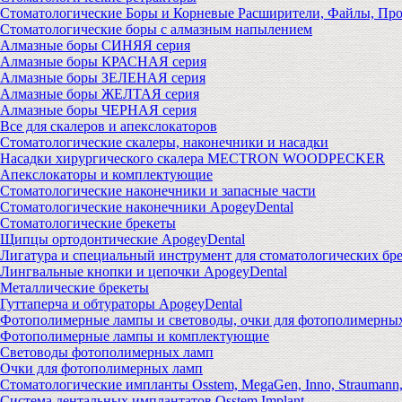
Стоматологические Боры и Корневые Расширители, Файлы, Пр
Стоматологические боры с алмазным напылением
Алмазные боры СИНЯЯ серия
Алмазные боры КРАСНАЯ серия
Алмазные боры ЗЕЛЕНАЯ серия
Алмазные боры ЖЕЛТАЯ серия
Алмазные боры ЧЕРНАЯ серия
Все для скалеров и апекслокаторов
Стоматологические скалеры, наконечники и насадки
Насадки хирургического скалера MECTRON WOODPECKER
Апекслокаторы и комплектующие
Стоматологические наконечники и запасные части
Стоматологические наконечники ApogeyDental
Стоматологические брекеты
Щипцы ортодонтические ApogeyDental
Лигатура и специальный инструмент для стоматологических бр
Лингвальные кнопки и цепочки ApogeyDental
Металлические брекеты
Гуттаперча и обтураторы ApogeyDental
Фотополимерные лампы и световоды, очки для фотополимерны
Фотополимерные лампы и комплектующие
Световоды фотополимерных ламп
Очки для фотополимерных ламп
Стоматологические импланты Osstem, MegaGen, Inno, Strauman
Система дентальных имплантатов Osstem Implant