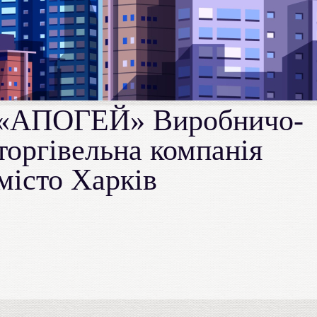
«АПОГЕЙ» Виробничо-
торгівельна компанія
місто Харків