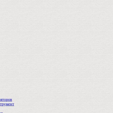
ляторов
струмент