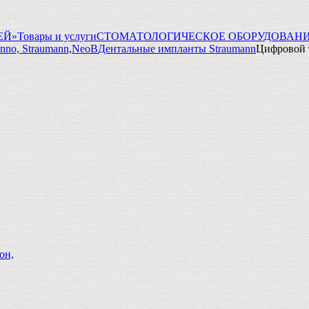
ГЕЙ»
Товары и услуги
СТОМАТОЛОГИЧЕСКОЕ ОБОРУДОВАНИ
nno, Straumann,NeoB
Дентальные импланты Straumann
Цифровой т
он,