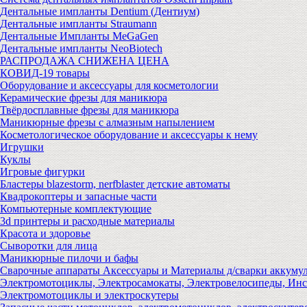
Дентальные импланты Dentium (Дентиум)
Дентальные импланты Straumann
Дентальные Импланты MeGaGen
Дентальные импланты NeoBiotech
РАСПРОДАЖА СНИЖЕНА ЦЕНА
КОВИД-19 товары
Оборудование и аксессуары для косметологии
Керамические фрезы для маникюра
Твёрдосплавные фрезы для маникюра
Маникюрные фрезы с алмазным напылением
Косметологическое оборудование и аксессуары к нему
Игрушки
Куклы
Игровые фигурки
Бластеры blazestorm, nerfblaster детские автоматы
Квадрокоптеры и запасные части
Компьютерные комплектующие
3d принтеры и расходные материалы
Красота и здоровье
Сыворотки для лица
Маникюрные пилочи и бафы
Сварочные аппараты Аксессуары и Материалы д/сварки аккуму
Электромотоциклы, Электросамокаты, Электровелосипеды, Ин
Электромотоциклы и электроскутеры