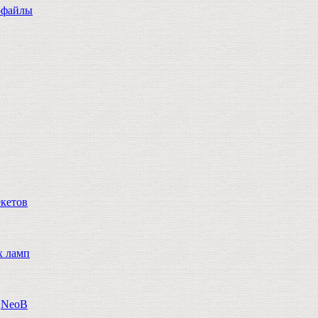
офайлы
екетов
х ламп
n,NeoB