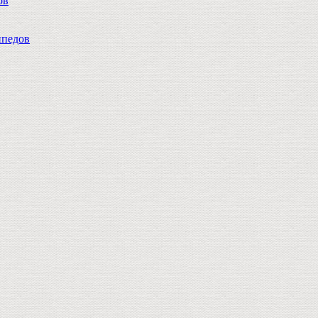
ов
педов