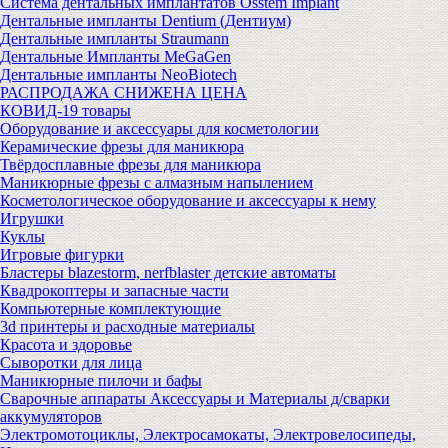
Система дентальных имплантатов Osstem Implant
Дентальные импланты Dentium (Дентиум)
Дентальные импланты Straumann
Дентальные Импланты MeGaGen
Дентальные импланты NeoBiotech
РАСПРОДАЖА СНИЖЕНА ЦЕНА
КОВИД-19 товары
Оборудование и аксессуары для косметологии
Керамические фрезы для маникюра
Твёрдосплавные фрезы для маникюра
Маникюрные фрезы с алмазным напылением
Косметологическое оборудование и аксессуары к нему
Игрушки
Куклы
Игровые фигурки
Бластеры blazestorm, nerfblaster детские автоматы
Квадрокоптеры и запасные части
Компьютерные комплектующие
3d принтеры и расходные материалы
Красота и здоровье
Сыворотки для лица
Маникюрные пилочи и бафы
Сварочные аппараты Аксессуары и Материалы д/сварки
аккумуляторов
Электромотоциклы, Электросамокаты, Электровелосипеды,