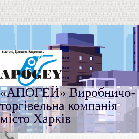
«АПОГЕЙ» Виробничо-
торгівельна компанія
місто Харків