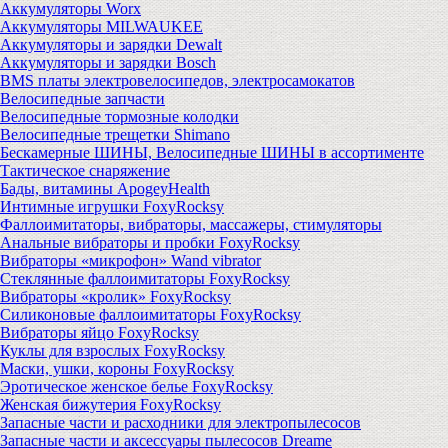
Аккумуляторы Worx
Аккумуляторы MILWAUKEE
Аккумуляторы и зарядки Dewalt
Аккумуляторы и зарядки Bosch
BMS платы электровелосипедов, электросамокатов
Велосипедные запчасти
Велосипедные тормозные колодки
Велосипедные трещетки Shimano
Бескамерные ШИНЫ, Велосипедные ШИНЫ в ассортименте
Тактическое снаряжение
Бады, витамины ApogeyHealth
Интимные игрушки FoxyRocksy
Фаллоимитаторы, вибраторы, массажеры, стимуляторы
Анальные вибраторы и пробки FoxyRocksy
Вибраторы «микрофон» Wand vibrator
Стеклянные фаллоимитаторы FoxyRocksy
Вибраторы «кролик» FoxyRocksy
Силиконовые фаллоимитаторы FoxyRocksy
Вибраторы яйцо FoxyRocksy
Куклы для взрослых FoxyRocksy
Маски, ушки, короны FoxyRocksy
Эротическое женское белье FoxyRocksy
Женская бижутерия FoxyRocksy
Запасные части и расходники для электропылесосов
Запасные части и аксессуары пылесосов Dreame