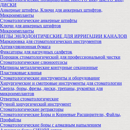
ДИСКИ
Анкерные штифты, Ключи для анкерных штифтов,
Микроимпланты
Стоматологические анкерные штифты
Ключи для анкерных штифтов
Микроимпланты
ИГЛЫ ЭНДОДОНТИЧЕСКИЕ ДЛЯ ИРРИГАЦИИ КАНАЛОВ
Маркировка для стоматологических инструментов
Артикуляционная бумага
Фиксаторы для нагрудных салфеток
Порошок стоматологический для профессиональной чистки
Стоматологические слюноотсосы
Матрицы металлические контурные секционные
Пластиковые клинья
Стоматологические инструменты и оборудование
Хирургические и смотровые инструменты для стоматологии
Сверла, боры, фрезы, диски, трепаны, рукоятки для
микроимплантов
Отвертки стоматологические
Ручной хирургический инструмент
Стоматологические ретракторы
Стоматологические Боры и Корневые Расширители, Файлы,
Профайлы
Стоматологические боры с алмазным напылением