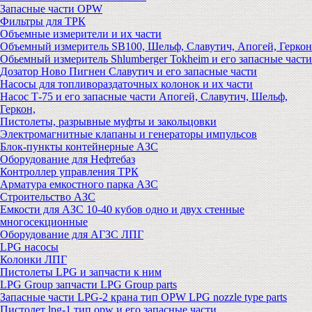
Запасные части OPW
Фильтры для ТРК
Объемные измерители и их части
Объемный измеритель SB100, Шельф, Славутич, Апогей, Геркон
Обьемный измеритель Shlumberger Tokheim и его запасные части
Дозатор Ново Пигнен Славутич и его запасные части
Насосы для топливораздаточных колонок и их части
Насос Т-75 и его запасные части Апогей, Славутич, Шельф,
Геркон,
Пистолеты, разрывные муфты и закольцовки
Электромагнитные клапаны и генераторы импульсов
Блок-пункты контейнерные АЗС
Оборудование для Нефтебаз
Контроллер управления ТРК
Арматура емкостного парка АЗС
Строительство АЗС
Емкости для АЗС 10-40 кубов одно и двух стенные
многосекционные
Оборудование для АГЗС ЛПГ
LPG насосы
Колонки ЛПГ
Пистолеты LPG и запчасти к ним
LPG Group запчасти LPG Group parts
Запасные части LPG-2 крана тип OPW LPG nozzle type parts
Пистолет lpg-1 тип opw и его запасные части