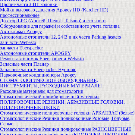
Прочие части ЛПГ колонки
Мойки высокого давления Apogey HD (Karcher HD)
профессиональные
Дозатор LPG (Апогей, Шельф, Tatsuno) и его части
Оборудование для гаражей и собственного учета топлива
Автоклимат Apogey
Автономные отопители 12, 24 В и их части Parking heaters
Запчасти Webasto
запчасти Eberspacher
Автономные отопители APOGEY
Ремонт автономок Ebersparher и Webasto
Запасные части Планар
Запасные части Eberspacher Hydronic
Парковочные кондиционеры Apogey
СТОМАТОЛОГИЧЕСКОЕ ОБОРУДОВАНИЕ,
ИНСТРУМЕНТЫ, РАСХОДНЫЕ МАТЕРИАЛЫ
Расходные материалы для стоматологии
Стоматологический пломбировочный материал
ПОЛИРОВОЧНЫЕ РЕЗИНКИ, АБРАЗИВНЫЕ ГОЛОВКИ,
ПОЛИРОВОЧНЫЕ ЩЕТКИ
Стоматологические полировочные головки АРКАНЗАС (белые)
Стоматологические Резинки полировочные Розовые, Голубые,
Серые
Стоматологические Резинки полировочные РАЗНОЦВЕТНЫЕ
Стоматологические полировочные КИСТОЧКИ, ЩЕТОЧКИ,