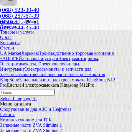
(068) 528-30-40
(068) 267-67-39
(050) 836-27-51
Корзина
Меню
(093) 544-35-40
Главная
Товары и услуги
О нас
Контакты
Статьи
UA Market
Харьков
Производственно-торговая компания
«АПОГЕЙ»
Товары и услуги
Электромотоциклы,
Электросамокаты, Электровелосипеды,
Инструмент
Электросамокаты и запчасти для
электросамокатов
Запасные части электросамокатов
KingSong
Запасные части электросамоката KingSong N12
Pro
Дисплей электросамоката Kingsong N12Pro
Select Language
▼
Меню
каталога
Оборудование для АЗС и Нефтебаз
Ремонт
Комплектующие для ТРК
Запасные части ZVA Slimline 1
Запасные части ZVA Slimline 2