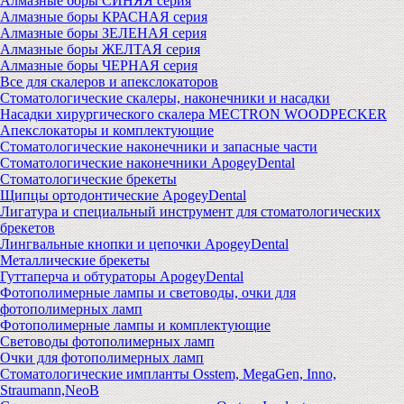
Алмазные боры СИНЯЯ серия
Алмазные боры КРАСНАЯ серия
Алмазные боры ЗЕЛЕНАЯ серия
Алмазные боры ЖЕЛТАЯ серия
Алмазные боры ЧЕРНАЯ серия
Все для скалеров и апекслокаторов
Стоматологические скалеры, наконечники и насадки
Насадки хирургического скалера MECTRON WOODPECKER
Апекслокаторы и комплектующие
Стоматологические наконечники и запасные части
Стоматологические наконечники ApogeyDental
Стоматологические брекеты
Щипцы ортодонтические ApogeyDental
Лигатура и специальный инструмент для стоматологических
брекетов
Лингвальные кнопки и цепочки ApogeyDental
Металлические брекеты
Гуттаперча и обтураторы ApogeyDental
Фотополимерные лампы и световоды, очки для
фотополимерных ламп
Фотополимерные лампы и комплектующие
Световоды фотополимерных ламп
Очки для фотополимерных ламп
Стоматологические импланты Osstem, MegaGen, Inno,
Straumann,NeoB