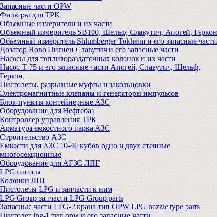
Запасные части OPW
Фильтры для ТРК
Объемные измерители и их части
Объемный измеритель SB100, Шельф, Славутич, Апогей, Геркон
Обьемный измеритель Shlumberger Tokheim и его запасные части
Дозатор Ново Пигнен Славутич и его запасные части
Насосы для топливораздаточных колонок и их части
Насос Т-75 и его запасные части Апогей, Славутич, Шельф,
Геркон,
Пистолеты, разрывные муфты и закольцовки
Электромагнитные клапаны и генераторы импульсов
Блок-пункты контейнерные АЗС
Оборудование для Нефтебаз
Контроллер управления ТРК
Арматура емкостного парка АЗС
Строительство АЗС
Емкости для АЗС 10-40 кубов одно и двух стенные
многосекционные
Оборудование для АГЗС ЛПГ
LPG насосы
Колонки ЛПГ
Пистолеты LPG и запчасти к ним
LPG Group запчасти LPG Group parts
Запасные части LPG-2 крана тип OPW LPG nozzle type parts
Пистолет lpg-1 тип opw и его запасные части