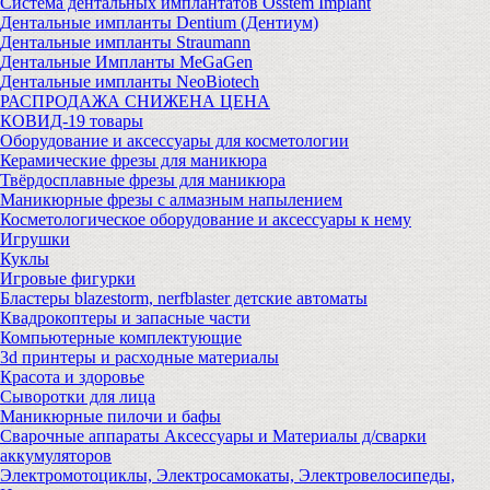
Система дентальных имплантатов Osstem Implant
Дентальные импланты Dentium (Дентиум)
Дентальные импланты Straumann
Дентальные Импланты MeGaGen
Дентальные импланты NeoBiotech
РАСПРОДАЖА СНИЖЕНА ЦЕНА
КОВИД-19 товары
Оборудование и аксессуары для косметологии
Керамические фрезы для маникюра
Твёрдосплавные фрезы для маникюра
Маникюрные фрезы с алмазным напылением
Косметологическое оборудование и аксессуары к нему
Игрушки
Куклы
Игровые фигурки
Бластеры blazestorm, nerfblaster детские автоматы
Квадрокоптеры и запасные части
Компьютерные комплектующие
3d принтеры и расходные материалы
Красота и здоровье
Сыворотки для лица
Маникюрные пилочи и бафы
Сварочные аппараты Аксессуары и Материалы д/сварки
аккумуляторов
Электромотоциклы, Электросамокаты, Электровелосипеды,