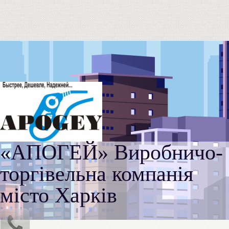
«АПОГЕЙ» Виробничо-
торгівельна компанія
місто Харків