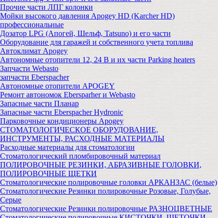
Прочие части ЛПГ колонки
Мойки высокого давления Apogey HD (Karcher HD)
профессиональные
Дозатор LPG (Апогей, Шельф, Tatsuno) и его части
Оборудование для гаражей и собственного учета топлива
Автоклимат Apogey
Автономные отопители 12, 24 В и их части Parking heaters
Запчасти Webasto
запчасти Eberspacher
Автономные отопители APOGEY
Ремонт автономок Ebersparher и Webasto
Запасные части Планар
Запасные части Eberspacher Hydronic
Парковочные кондиционеры Apogey
СТОМАТОЛОГИЧЕСКОЕ ОБОРУДОВАНИЕ,
ИНСТРУМЕНТЫ, РАСХОДНЫЕ МАТЕРИАЛЫ
Расходные материалы для стоматологии
Стоматологический пломбировочный материал
ПОЛИРОВОЧНЫЕ РЕЗИНКИ, АБРАЗИВНЫЕ ГОЛОВКИ,
ПОЛИРОВОЧНЫЕ ЩЕТКИ
Стоматологические полировочные головки АРКАНЗАС (белые)
Стоматологические Резинки полировочные Розовые, Голубые,
Серые
Стоматологические Резинки полировочные РАЗНОЦВЕТНЫЕ
Стоматологические полировочные КИСТОЧКИ, ЩЕТОЧКИ,