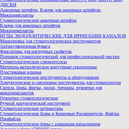
ДИСКИ
Анкерные штифты, Ключи для анкерных штифтов,
Микроимпланты
Стоматологические анкерные штифты
Ключи для анкерных штифтов
Микроимпланты
ИГЛЫ ЭНДОДОНТИЧЕСКИЕ ДЛЯ ИРРИГАЦИИ КАНАЛОВ
Маркировка для стоматологических инструментов
Артикуляционная бумага
Фиксаторы для нагрудных салфеток
Порошок стоматологический для профессиональной чистки
Стоматологические слюноотсосы
Матрицы металлические контурные секционные
Пластиковые клинья
Стоматологические инструменты и оборудование
Хирургические и смотровые инструменты для стоматологии
Сверла, боры, фрезы, диски, трепаны, рукоятки для
микроимплантов
Отвертки стоматологические
Ручной хирургический инструмент
Стоматологические ретракторы
Стоматологические Боры и Корневые Расширители, Файлы,
Профайлы
Стоматологические боры с алмазным напылением