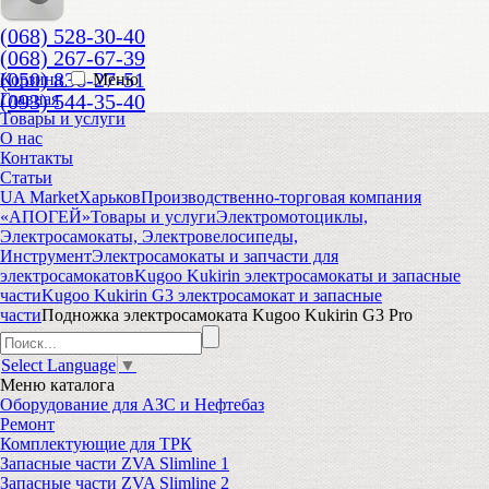
(068) 528-30-40
(068) 267-67-39
(050) 836-27-51
Корзина
Меню
(093) 544-35-40
Главная
Товары и услуги
О нас
Контакты
Статьи
UA Market
Харьков
Производственно-торговая компания
«АПОГЕЙ»
Товары и услуги
Электромотоциклы,
Электросамокаты, Электровелосипеды,
Инструмент
Электросамокаты и запчасти для
электросамокатов
Kugoo Kukirin электросамокаты и запасные
части
Kugoo Kukirin G3 электросамокат и запасные
части
Подножка электросамоката Kugoo Kukirin G3 Pro
Select Language
▼
Меню
каталога
Оборудование для АЗС и Нефтебаз
Ремонт
Комплектующие для ТРК
Запасные части ZVA Slimline 1
Запасные части ZVA Slimline 2