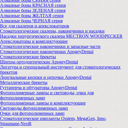
Алмазные боры СИНЯЯ серия
Алмазные боры КРАСНАЯ серия
Алмазные боры ЗЕЛЕНАЯ серия
Алмазные боры ЖЕЛТАЯ серия
Алмазные боры ЧЕРНАЯ серия
Все для скалеров и апекслокаторов
Стоматологические скалеры, наконечники и насадки
Насадки хирургического скалера MECTRON WOODPECKER
Апекслокаторы и комплектующие
Стоматологические наконечники и запасные части
Стоматологические наконечники ApogeyDental
Стоматологические брекеты
Щипцы ортодонтические ApogeyDental
Лигатура и специальный инструмент для стоматологических
брекетов
Лингвальные кнопки и цепочки ApogeyDental
Металлические брекеты
Гуттаперча и обтураторы ApogeyDental
Фотополимерные лампы и световоды, очки для
фотополимерных ламп
Фотополимерные лампы и комплектующие
Световоды фотополимерных ламп
Очки для фотополимерных ламп
Стоматологические импланты Osstem, MegaGen, Inno,
Straumann,NeoB