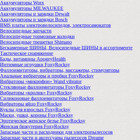
Аккумуляторы Worx
Аккумуляторы MILWAUKEE
Аккумуляторы и зарядки Dewalt
Аккумуляторы и зарядки Bosch
BMS платы электровелосипедов, электросамокатов
Велосипедные запчасти
Велосипедные тормозные колодки
Велосипедные трещетки Shimano
Бескамерные ШИНЫ, Велосипедные ШИНЫ в ассортименте
Тактическое снаряжение
Бады, витамины ApogeyHealth
Интимные игрушки FoxyRocksy
Фаллоимитаторы, вибраторы, массажеры, стимуляторы
Анальные вибраторы и пробки FoxyRocksy
Вибраторы «микрофон» Wand vibrator
Стеклянные фаллоимитаторы FoxyRocksy
Вибраторы «кролик» FoxyRocksy
Силиконовые фаллоимитаторы FoxyRocksy
Вибраторы яйцо FoxyRocksy
Куклы для взрослых FoxyRocksy
Маски, ушки, короны FoxyRocksy
Эротическое женское белье FoxyRocksy
Женская бижутерия FoxyRocksy
Запасные части и расходники для электропылесосов
Запасные части и аксессуары пылесосов Dreame