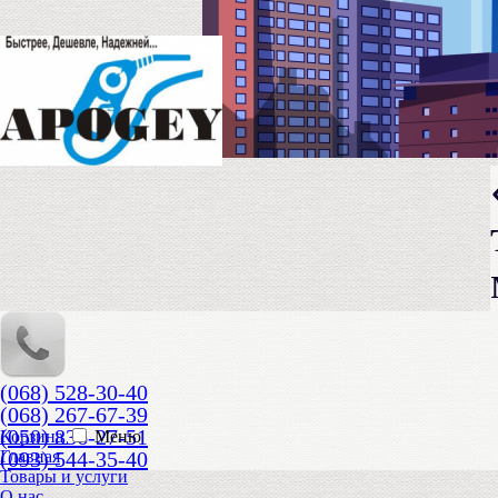
(068) 528-30-40
(068) 267-67-39
(050) 836-27-51
Корзина
Меню
(093) 544-35-40
Главная
Товары и услуги
О нас