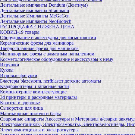
Дентальные импланты Dentium (Дентиум)
Дентальные импланты Straumann
Дентальные Импланты MeGaGen
Дентальные импланты NeoBiotech
РАСПРОДАЖА СНИЖЕНА ЦЕНА
КОВИД-19 товары
Оборудование и аксессуары для косметологии
Керамические фрезы для маникюра
Твёрдосплавные фрезы для маникюра
Маникюрные фрезы с алмазным напылением
Косметологическое оборудование и аксессуары к нему
Игрушки
Куклы
Игровые фигурки
Бластеры blazestorm, nerfblaster детские автоматы
Квадрокоптеры и запасные части
Компьютерные комплектующие
3d принтеры и расходные материалы
Красота и здоровье
Сыворотки для лица
Маникюрные пилочи и бафы
Сварочные аппараты Аксессуары и Материалы д/сварки аккуму
Электромотоциклы, Электросамокаты, Электровелосипеды, Ин
Электромотоциклы и электроскутеры