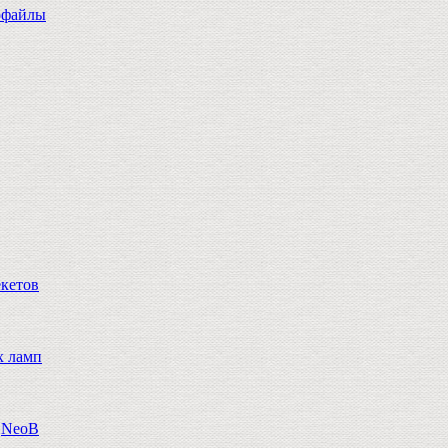
офайлы
екетов
х ламп
n,NeoB