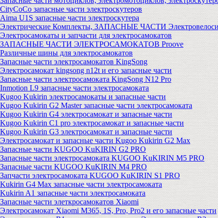
Запасные части мотоциклов, электромотоциклов, электроскутер
CityCoCo запасные части электроскутеров
Aima U1S запасные части электроскутера
Электрические Комплекты, ЗАПАСНЫЕ ЧАСТИ Электровелоси
Электросамокаты и запчасти для электросамокатов
ЗАПАСНЫЕ ЧАСТИ ЭЛЕКТРОСАМОКАТОВ Proove
Различные шины для электросамокатов
Запасные части электросамокатов KingSong
Электросамокат kingsong n12t и его запасные части
Запасные части электросамоката KingSong N12 Pro
Inmotion L9 запасные части электросамоката
Kugoo Kukirin электросамокаты и запасные части
Kugoo Kukirin G2 Master запасные части электросамоката
Kugoo Kukirin G4 электросамокат и запасные части
Kugoo Kukirin C1 pro электросамокат и запасные части
Kugoo Kukirin G3 электросамокат и запасные части
Электросамокат и запасные части Kugoo Kukirin G2 Max
Запасные части KUGOO KuKIRIN G2 PRO
Запасные части электросамоката KUGOO KuKIRIN M5 PRO
Запасные части KUGOO KuKIRIN M4 PRO
Запчасти электросамоката KUGOO KuKIRIN S1 PRO
Kukirin G4 Max запасные части электросамоката
Kukirin A1 запасные части электросамоката
Запасные части элеткросамокатов Xiaomi
Электросамокат Xiaomi M365, 1S, Pro, Pro2 и его запасные части