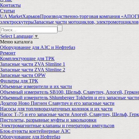
Контакты
Статьи
UA Market
Харьков
Производственно-торговая компания «АПО
электроскутеры
Запасные части мотоциклов, электромотоциклов
Select Language
▼
Меню
каталога
Оборудование для АЗС и Нефтебаз
Ремонт
Комплектующие для ТРК
Запасные части ZVA Slimline 1
Запасные части ZVA Slimline 2
Запасные части OPW
Фильтры для ТРК
Объемные измерители и их части
Объемный измеритель SB100, Шельф, Славутич, Апогей, Геркон
Обьемный измеритель Shlumberger Tokheim и его запасные части
Дозатор Ново Пигнен Славутич и его запасные части
Насосы для топливораздаточных колонок и их части
Насос Т-75 и его запасные части Апогей, Славутич, Шельф, Герк
Пистолеты, разрывные муфты и закольцовки
Электромагнитные клапаны и генераторы импульсов
Блок-пункты контейнерные АЗС
Оборудование для Нефтебаз