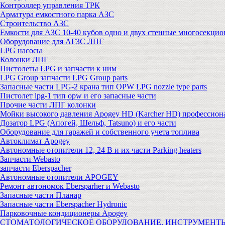
Контроллер управления ТРК
Арматура емкостного парка АЗС
Строительство АЗС
Емкости для АЗС 10-40 кубов одно и двух стенные многосекци
Оборудование для АГЗС ЛПГ
LPG насосы
Колонки ЛПГ
Пистолеты LPG и запчасти к ним
LPG Group запчасти LPG Group parts
Запасные части LPG-2 крана тип OPW LPG nozzle type parts
Пистолет lpg-1 тип opw и его запасные части
Прочие части ЛПГ колонки
Мойки высокого давления Apogey HD (Karcher HD) профессион
Дозатор LPG (Апогей, Шельф, Tatsuno) и его части
Оборудование для гаражей и собственного учета топлива
Автоклимат Apogey
Автономные отопители 12, 24 В и их части Parking heaters
Запчасти Webasto
запчасти Eberspacher
Автономные отопители APOGEY
Ремонт автономок Ebersparher и Webasto
Запасные части Планар
Запасные части Eberspacher Hydronic
Парковочные кондиционеры Apogey
СТОМАТОЛОГИЧЕСКОЕ ОБОРУДОВАНИЕ, ИНСТРУМЕНТ