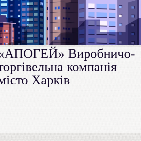
«АПОГЕЙ» Виробничо-
торгівельна компанія
місто Харків