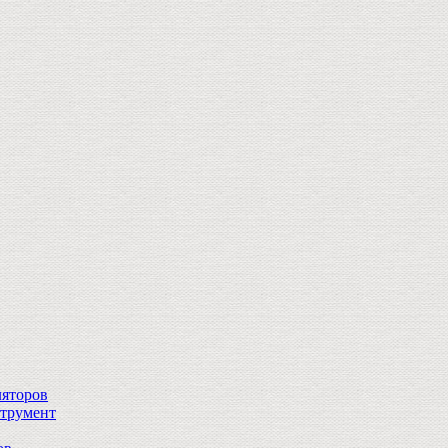
ляторов
струмент