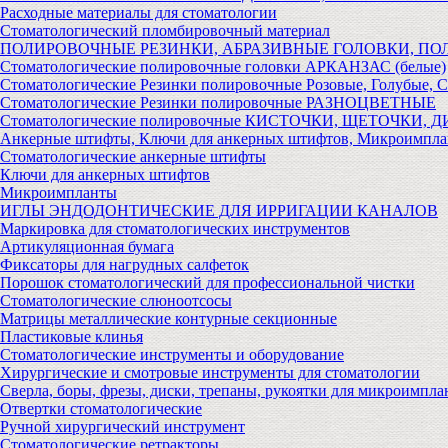
Расходные материалы для стоматологии
Стоматологический пломбировочный материал
ПОЛИРОВОЧНЫЕ РЕЗИНКИ, АБРАЗИВНЫЕ ГОЛОВКИ, П
Стоматологические полировочные головки АРКАНЗАС (белые)
Стоматологические Резинки полировочные Розовые, Голубые, 
Стоматологические Резинки полировочные РАЗНОЦВЕТНЫЕ
Стоматологические полировочные КИСТОЧКИ, ЩЕТОЧКИ, 
Анкерные штифты, Ключи для анкерных штифтов, Микроимпл
Стоматологические анкерные штифты
Ключи для анкерных штифтов
Микроимпланты
ИГЛЫ ЭНДОДОНТИЧЕСКИЕ ДЛЯ ИРРИГАЦИИ КАНАЛОВ
Маркировка для стоматологических инструментов
Артикуляционная бумага
Фиксаторы для нагрудных салфеток
Порошок стоматологический для профессиональной чистки
Стоматологические слюноотсосы
Матрицы металлические контурные секционные
Пластиковые клинья
Стоматологические инструменты и оборудование
Хирургические и смотровые инструменты для стоматологии
Сверла, боры, фрезы, диски, трепаны, рукоятки для микроимпла
Отвертки стоматологические
Ручной хирургический инструмент
Стоматологические ретракторы