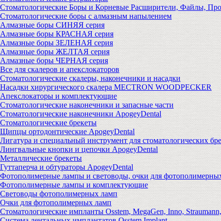
Стоматологические Боры и Корневые Расширители, Файлы, Пр
Стоматологические боры с алмазным напылением
Алмазные боры СИНЯЯ серия
Алмазные боры КРАСНАЯ серия
Алмазные боры ЗЕЛЕНАЯ серия
Алмазные боры ЖЕЛТАЯ серия
Алмазные боры ЧЕРНАЯ серия
Все для скалеров и апекслокаторов
Стоматологические скалеры, наконечники и насадки
Насадки хирургического скалера MECTRON WOODPECKER
Апекслокаторы и комплектующие
Стоматологические наконечники и запасные части
Стоматологические наконечники ApogeyDental
Стоматологические брекеты
Щипцы ортодонтические ApogeyDental
Лигатура и специальный инструмент для стоматологических бр
Лингвальные кнопки и цепочки ApogeyDental
Металлические брекеты
Гуттаперча и обтураторы ApogeyDental
Фотополимерные лампы и световоды, очки для фотополимерны
Фотополимерные лампы и комплектующие
Световоды фотополимерных ламп
Очки для фотополимерных ламп
Стоматологические импланты Osstem, MegaGen, Inno, Strauman
Система дентальных имплантатов Osstem Implant