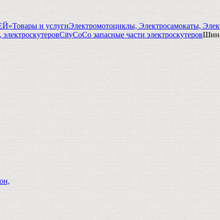
ГЕЙ»
Товары и услуги
Электромотоциклы, Электросамокаты, Элек
, электроскутеров
CityCoCo запасные части электроскутеров
Шина
он,