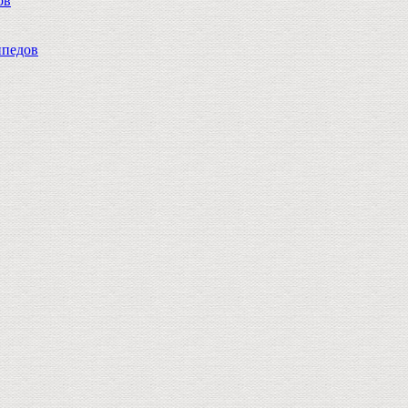
ов
педов