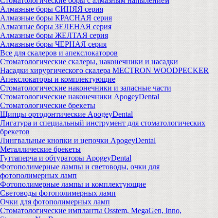
Стоматологические боры с алмазным напылением
Алмазные боры СИНЯЯ серия
Алмазные боры КРАСНАЯ серия
Алмазные боры ЗЕЛЕНАЯ серия
Алмазные боры ЖЕЛТАЯ серия
Алмазные боры ЧЕРНАЯ серия
Все для скалеров и апекслокаторов
Стоматологические скалеры, наконечники и насадки
Насадки хирургического скалера MECTRON WOODPECKER
Апекслокаторы и комплектующие
Стоматологические наконечники и запасные части
Стоматологические наконечники ApogeyDental
Стоматологические брекеты
Щипцы ортодонтические ApogeyDental
Лигатура и специальный инструмент для стоматологических
брекетов
Лингвальные кнопки и цепочки ApogeyDental
Металлические брекеты
Гуттаперча и обтураторы ApogeyDental
Фотополимерные лампы и световоды, очки для
фотополимерных ламп
Фотополимерные лампы и комплектующие
Световоды фотополимерных ламп
Очки для фотополимерных ламп
Стоматологические импланты Osstem, MegaGen, Inno,