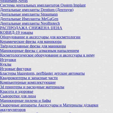
Straumann,NeoB
Система дентальных имплантатов Osstem Implant
Дентальные импланты Dentium (Дентиум)
Дентальные импланты Straumann
Дентальные Импланты MeGaGen
Дентальные импланты NeoBiotech
РАСПРОДАЖА СНИЖЕНА ЦЕНА
КОВИД-19 товары
Оборудование и аксессуары для косметологии
Керамические фрезы для маникюра
Твёрдосплавные фрезы для маникюра
Маникюрные фрезы с алмазным напылением
Косметологическое оборудование и аксессуары к нему
Игрушки
Куклы
Игровые фигурки
Бластеры blazestorm, nerfblaster детские автоматы
Квадрокоптеры и запасные части
Компьютерные комплектующие
3d принтеры и расходные материалы
Красота и здоровье
Сыворотки для лица
Маникюрные пилочи и бафы
Сварочные аппараты Аксессуары и Материалы д/сварки
аккумуляторов