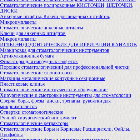
Стоматологические полировочные КИСТОЧКИ, ЩЕТОЧКИ,
ДИСКИ
Анкерные штифты, Ключи для анкерных штифтов,
Микроимпланты
Стоматологические анкерные штифты
Ключи для анкерных штифтов
Микроимпланты
ИГЛЫ ЭНДОДОНТИЧЕСКИЕ ДЛЯ ИРРИГАЦИИ КАНАЛОВ
Маркировка для стоматологических инструментов
Артикуляционная бумага
Фиксаторы для нагрудных салфеток
Порошок стоматологический для профессиональной чистки
Стоматологические слюноотсосы
Матрицы металлические контурные секционные
Пластиковые клинья
Стоматологические инструменты и оборудование
Хирургические и смотровые инструменты для стоматологии
Сверла, боры, фрезы, диски, трепаны, рукоятки для
микроимплантов
Отвертки стоматологические
Ручной хирургический инструмент
Стоматологические ретракторы
Стоматологические Боры и Корневые Расширители, Файлы,
Профайлы