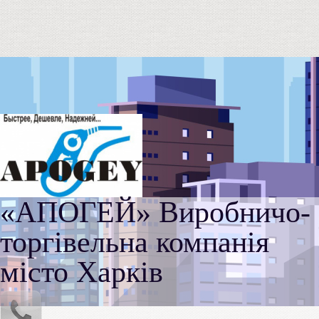
«АПОГЕЙ» Виробничо-
торгівельна компанія
місто Харків