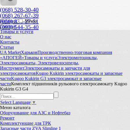
(068) 528-30-40
(068) 267-67-39
(050) 836-27-51
Корзина
Меню
(093) 544-35-40
Главная
Товары и услуги
О нас
Контакты
Статьи
UA Market
Харьков
Производственно-торговая компания
«АПОГЕЙ»
Товары и услуги
Электромотоциклы,
Электросамокаты, Электровелосипеды,
Инструмент
Электросамокаты и запчасти для
электросамокатов
Kugoo Kukirin электросамокаты и запасные
части
Kugoo Kukirin G3 электросамокат и запасные
части
Комплект підшипників рульового електросамокату Kugoo
Kukirin G3 G4
Select Language
▼
Меню
каталога
Оборудование для АЗС и Нефтебаз
Ремонт
Комплектующие для ТРК
Запасные части ZVA Slimline 1