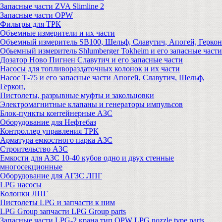
Запасные части ZVA Slimline 2
Запасные части OPW
Фильтры для ТРК
Объемные измерители и их части
Объемный измеритель SB100, Шельф, Славутич, Апогей, Геркон
Обьемный измеритель Shlumberger Tokheim и его запасные части
Дозатор Ново Пигнен Славутич и его запасные части
Насосы для топливораздаточных колонок и их части
Насос Т-75 и его запасные части Апогей, Славутич, Шельф,
Геркон,
Пистолеты, разрывные муфты и закольцовки
Электромагнитные клапаны и генераторы импульсов
Блок-пункты контейнерные АЗС
Оборудование для Нефтебаз
Контроллер управления ТРК
Арматура емкостного парка АЗС
Строительство АЗС
Емкости для АЗС 10-40 кубов одно и двух стенные
многосекционные
Оборудование для АГЗС ЛПГ
LPG насосы
Колонки ЛПГ
Пистолеты LPG и запчасти к ним
LPG Group запчасти LPG Group parts
Запасные части LPG-2 крана тип OPW LPG nozzle type parts