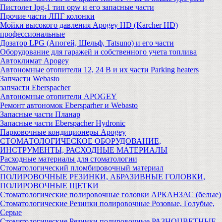
Пистолет lpg-1 тип opw и его запасные части
Прочие части ЛПГ колонки
Мойки высокого давления Apogey HD (Karcher HD)
профессиональные
Дозатор LPG (Апогей, Шельф, Tatsuno) и его части
Оборудование для гаражей и собственного учета топлива
Автоклимат Apogey
Автономные отопители 12, 24 В и их части Parking heaters
Запчасти Webasto
запчасти Eberspacher
Автономные отопители APOGEY
Ремонт автономок Ebersparher и Webasto
Запасные части Планар
Запасные части Eberspacher Hydronic
Парковочные кондиционеры Apogey
СТОМАТОЛОГИЧЕСКОЕ ОБОРУДОВАНИЕ,
ИНСТРУМЕНТЫ, РАСХОДНЫЕ МАТЕРИАЛЫ
Расходные материалы для стоматологии
Стоматологический пломбировочный материал
ПОЛИРОВОЧНЫЕ РЕЗИНКИ, АБРАЗИВНЫЕ ГОЛОВКИ,
ПОЛИРОВОЧНЫЕ ЩЕТКИ
Стоматологические полировочные головки АРКАНЗАС (белые)
Стоматологические Резинки полировочные Розовые, Голубые,
Серые
Стоматологические Резинки полировочные РАЗНОЦВЕТНЫЕ