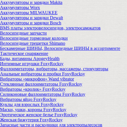
Аккумуляторы и зарядки Makita
Аккумуляторы Worx
Аккумуляторы MILWAUKEE
Аккумуляторы и зарядки Dewalt
Аккумуляторы и зарядки Bosch
BMS платы электровелосипедов, электросамокатов
Велосипедные запчасти
Велосипедные тормозные колодки
Велосипедные трещетки Shimano
Бескамерные ШИНЫ, Велосипедные ШИНЫ в ассортименте
Тактическое снаряжение
Бады, витамины ApogeyHealth
Интимные игрушки FoxyRocksy
Фаллоимитаторы, вибраторы, массажеры, стимуляторы
Анальные вибраторы и пробки FoxyRocksy
Вибраторы «микрофон» Wand vibrator
Стеклянные фаллоимитаторы FoxyRocksy
Вибраторы «кролик» FoxyRocksy
Силиконовые фаллоимитаторы FoxyRocksy
Вибраторы яйцо FoxyRocksy
Куклы для взрослых FoxyRocksy
Маски, ушки, короны FoxyRocksy
Эротическое женское белье FoxyRocksy
Женская бижутерия FoxyRocksy
Запасные части и расходники для электропылесосов