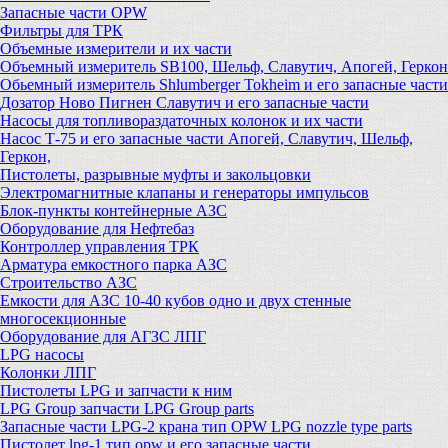
Запасные части OPW
Фильтры для ТРК
Объемные измерители и их части
Объемный измеритель SB100, Шельф, Славутич, Апогей, Геркон
Обьемный измеритель Shlumberger Tokheim и его запасные части
Дозатор Ново Пигнен Славутич и его запасные части
Насосы для топливораздаточных колонок и их части
Насос Т-75 и его запасные части Апогей, Славутич, Шельф,
Геркон,
Пистолеты, разрывные муфты и закольцовки
Электромагнитные клапаны и генераторы импульсов
Блок-пункты контейнерные АЗС
Оборудование для Нефтебаз
Контроллер управления ТРК
Арматура емкостного парка АЗС
Строительство АЗС
Емкости для АЗС 10-40 кубов одно и двух стенные
многосекционные
Оборудование для АГЗС ЛПГ
LPG насосы
Колонки ЛПГ
Пистолеты LPG и запчасти к ним
LPG Group запчасти LPG Group parts
Запасные части LPG-2 крана тип OPW LPG nozzle type parts
Пистолет lpg-1 тип opw и его запасные части