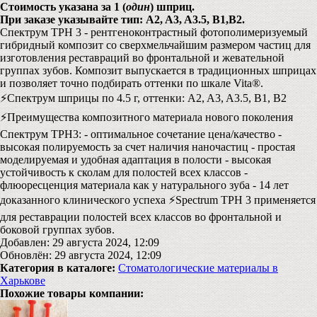
Стоимость указана за 1 (
один
) шприц.
При заказе указывайте тип: A2, A3, A3.5, B1,B2.
Спектрум ТPH 3 - рентгеноконтрастный фотополимеризуемый
гибридный композит со сверхмельчайшим размером частиц для
изготовления реставраций во фронтальной и жевательной
группах зубов. Композит выпускается в традиционных шприцах
и позволяет точно подбирать оттенки по шкале Vita®.
⚡️Спектрум шприцы по 4.5 г, оттенки: A2, A3, A3.5, B1, B2
⚡️Преимущества композитного материала нового поколения
Спектрум TPH3: - оптимальное сочетание цена/качество -
высокая полируемость за счет наличия наночастиц - простая
моделируемая и удобная адаптация в полости - высокая
устойчивость к сколам для полостей всех классов -
флюоресценция материала как у натурального зуба - 14 лет
доказанного клинического успеха ⚡️Spectrum ТРН 3 применяется
для реставрации полостей всех классов во фронтальной и
боковой группах зубов.
Добавлен: 29 августа 2024, 12:09
Обновлён: 29 августа 2024, 12:09
Категория в каталоге:
Стоматологические материалы в
Харькове
Похожие товары компании: