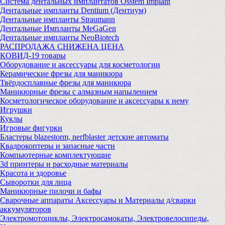
Система дентальных имплантатов Osstem Implant
Дентальные импланты Dentium (Дентиум)
Дентальные импланты Straumann
Дентальные Импланты MeGaGen
Дентальные импланты NeoBiotech
РАСПРОДАЖА СНИЖЕНА ЦЕНА
КОВИД-19 товары
Оборудование и аксессуары для косметологии
Керамические фрезы для маникюра
Твёрдосплавные фрезы для маникюра
Маникюрные фрезы с алмазным напылением
Косметологическое оборудование и аксессуары к нему
Игрушки
Куклы
Игровые фигурки
Бластеры blazestorm, nerfblaster детские автоматы
Квадрокоптеры и запасные части
Компьютерные комплектующие
3d принтеры и расходные материалы
Красота и здоровье
Сыворотки для лица
Маникюрные пилочи и бафы
Сварочные аппараты Аксессуары и Материалы д/сварки
аккумуляторов
Электромотоциклы, Электросамокаты, Электровелосипеды,