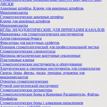
ДИСКИ
Анкерные штифты, Ключи для анкерных штифтов,
Микроимпланты
Стоматологические анкерные штифты
Ключи для анкерных штифтов
Микроимпланты
ИГЛЫ ЭНДОДОНТИЧЕСКИЕ ДЛЯ ИРРИГАЦИИ КАНАЛОВ
Маркировка для стоматологических инструментов
Артикуляционная бумага
Фиксаторы для нагрудных салфеток
Порошок стоматологический для профессиональной чистки
Стоматологические слюноотсосы
Матрицы металлические контурные секционные
Пластиковые клинья
Стоматологические инструменты и оборудование
Хирургические и смотровые инструменты для стоматологии
Сверла, боры, фрезы, диски, трепаны, рукоятки для
микроимплантов
Отвертки стоматологические
Ручной хирургический инструмент
Стоматологические ретракторы
Стоматологические Боры и Корневые Расширители, Файлы,
Профайлы
Стоматологические боры с алмазным напылением