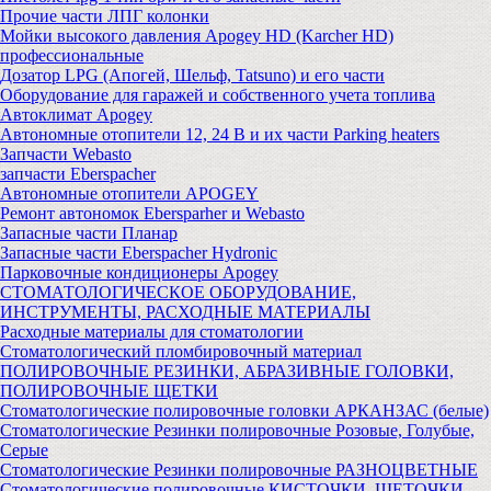
Прочие части ЛПГ колонки
Мойки высокого давления Apogey HD (Karcher HD)
профессиональные
Дозатор LPG (Апогей, Шельф, Tatsuno) и его части
Оборудование для гаражей и собственного учета топлива
Автоклимат Apogey
Автономные отопители 12, 24 В и их части Parking heaters
Запчасти Webasto
запчасти Eberspacher
Автономные отопители APOGEY
Ремонт автономок Ebersparher и Webasto
Запасные части Планар
Запасные части Eberspacher Hydronic
Парковочные кондиционеры Apogey
СТОМАТОЛОГИЧЕСКОЕ ОБОРУДОВАНИЕ,
ИНСТРУМЕНТЫ, РАСХОДНЫЕ МАТЕРИАЛЫ
Расходные материалы для стоматологии
Стоматологический пломбировочный материал
ПОЛИРОВОЧНЫЕ РЕЗИНКИ, АБРАЗИВНЫЕ ГОЛОВКИ,
ПОЛИРОВОЧНЫЕ ЩЕТКИ
Стоматологические полировочные головки АРКАНЗАС (белые)
Стоматологические Резинки полировочные Розовые, Голубые,
Серые
Стоматологические Резинки полировочные РАЗНОЦВЕТНЫЕ
Стоматологические полировочные КИСТОЧКИ, ЩЕТОЧКИ,