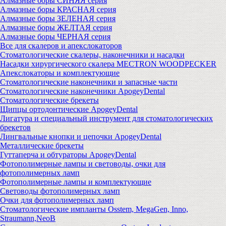
Алмазные боры СИНЯЯ серия
Алмазные боры КРАСНАЯ серия
Алмазные боры ЗЕЛЕНАЯ серия
Алмазные боры ЖЕЛТАЯ серия
Алмазные боры ЧЕРНАЯ серия
Все для скалеров и апекслокаторов
Стоматологические скалеры, наконечники и насадки
Насадки хирургического скалера MECTRON WOODPECKER
Апекслокаторы и комплектующие
Стоматологические наконечники и запасные части
Стоматологические наконечники ApogeyDental
Стоматологические брекеты
Щипцы ортодонтические ApogeyDental
Лигатура и специальный инструмент для стоматологических
брекетов
Лингвальные кнопки и цепочки ApogeyDental
Металлические брекеты
Гуттаперча и обтураторы ApogeyDental
Фотополимерные лампы и световоды, очки для
фотополимерных ламп
Фотополимерные лампы и комплектующие
Световоды фотополимерных ламп
Очки для фотополимерных ламп
Стоматологические импланты Osstem, MegaGen, Inno,
Straumann,NeoB