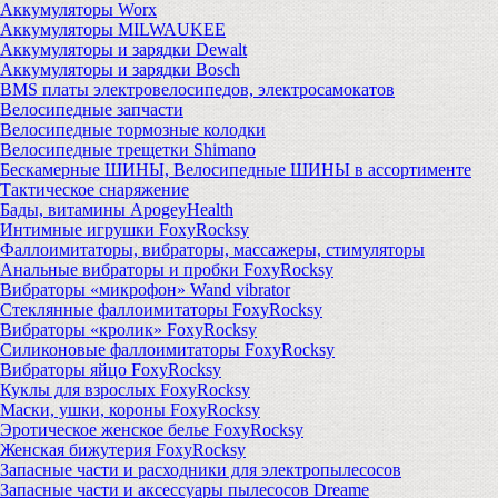
Аккумуляторы Worx
Аккумуляторы MILWAUKEE
Аккумуляторы и зарядки Dewalt
Аккумуляторы и зарядки Bosch
BMS платы электровелосипедов, электросамокатов
Велосипедные запчасти
Велосипедные тормозные колодки
Велосипедные трещетки Shimano
Бескамерные ШИНЫ, Велосипедные ШИНЫ в ассортименте
Тактическое снаряжение
Бады, витамины ApogeyHealth
Интимные игрушки FoxyRocksy
Фаллоимитаторы, вибраторы, массажеры, стимуляторы
Анальные вибраторы и пробки FoxyRocksy
Вибраторы «микрофон» Wand vibrator
Стеклянные фаллоимитаторы FoxyRocksy
Вибраторы «кролик» FoxyRocksy
Силиконовые фаллоимитаторы FoxyRocksy
Вибраторы яйцо FoxyRocksy
Куклы для взрослых FoxyRocksy
Маски, ушки, короны FoxyRocksy
Эротическое женское белье FoxyRocksy
Женская бижутерия FoxyRocksy
Запасные части и расходники для электропылесосов
Запасные части и аксессуары пылесосов Dreame