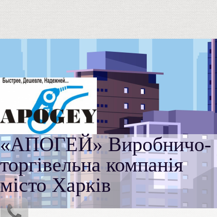
«АПОГЕЙ» Виробничо-
торгівельна компанія
місто Харків