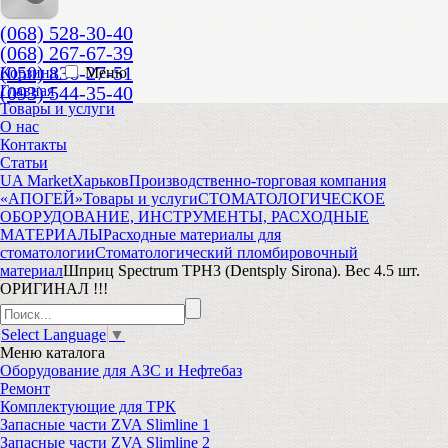
(068) 528-30-40
(068) 267-67-39
(050) 836-27-51
Корзина
Меню
(093) 544-35-40
Главная
Товары и услуги
О нас
Контакты
Статьи
UA Market
Харьков
Производственно-торговая компания
«АПОГЕЙ»
Товары и услуги
СТОМАТОЛОГИЧЕСКОЕ
ОБОРУДОВАНИЕ, ИНСТРУМЕНТЫ, РАСХОДНЫЕ
МАТЕРИАЛЫ
Расходные материалы для
стоматологии
Стоматологический пломбировочный
материал
Шприц Spectrum TPH3 (Dentsply Sirona). Вес 4.5 шт.
ОРИГИНАЛ !!!
Select Language
▼
Меню
каталога
Оборудование для АЗС и Нефтебаз
Ремонт
Комплектующие для ТРК
Запасные части ZVA Slimline 1
Запасные части ZVA Slimline 2