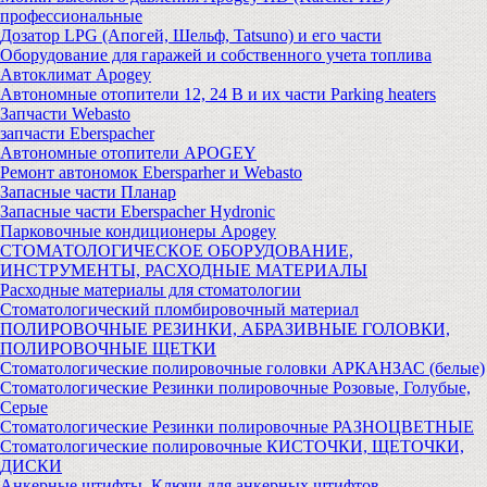
профессиональные
Дозатор LPG (Апогей, Шельф, Tatsuno) и его части
Оборудование для гаражей и собственного учета топлива
Автоклимат Apogey
Автономные отопители 12, 24 В и их части Parking heaters
Запчасти Webasto
запчасти Eberspacher
Автономные отопители APOGEY
Ремонт автономок Ebersparher и Webasto
Запасные части Планар
Запасные части Eberspacher Hydronic
Парковочные кондиционеры Apogey
СТОМАТОЛОГИЧЕСКОЕ ОБОРУДОВАНИЕ,
ИНСТРУМЕНТЫ, РАСХОДНЫЕ МАТЕРИАЛЫ
Расходные материалы для стоматологии
Стоматологический пломбировочный материал
ПОЛИРОВОЧНЫЕ РЕЗИНКИ, АБРАЗИВНЫЕ ГОЛОВКИ,
ПОЛИРОВОЧНЫЕ ЩЕТКИ
Стоматологические полировочные головки АРКАНЗАС (белые)
Стоматологические Резинки полировочные Розовые, Голубые,
Серые
Стоматологические Резинки полировочные РАЗНОЦВЕТНЫЕ
Стоматологические полировочные КИСТОЧКИ, ЩЕТОЧКИ,
ДИСКИ
Анкерные штифты, Ключи для анкерных штифтов,