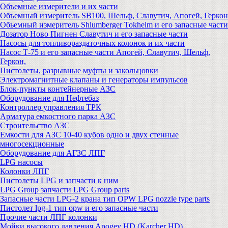
Объемные измерители и их части
Объемный измеритель SB100, Шельф, Славутич, Апогей, Геркон
Обьемный измеритель Shlumberger Tokheim и его запасные части
Дозатор Ново Пигнен Славутич и его запасные части
Насосы для топливораздаточных колонок и их части
Насос Т-75 и его запасные части Апогей, Славутич, Шельф,
Геркон,
Пистолеты, разрывные муфты и закольцовки
Электромагнитные клапаны и генераторы импульсов
Блок-пункты контейнерные АЗС
Оборудование для Нефтебаз
Контроллер управления ТРК
Арматура емкостного парка АЗС
Строительство АЗС
Емкости для АЗС 10-40 кубов одно и двух стенные
многосекционные
Оборудование для АГЗС ЛПГ
LPG насосы
Колонки ЛПГ
Пистолеты LPG и запчасти к ним
LPG Group запчасти LPG Group parts
Запасные части LPG-2 крана тип OPW LPG nozzle type parts
Пистолет lpg-1 тип opw и его запасные части
Прочие части ЛПГ колонки
Мойки высокого давления Apogey HD (Karcher HD)