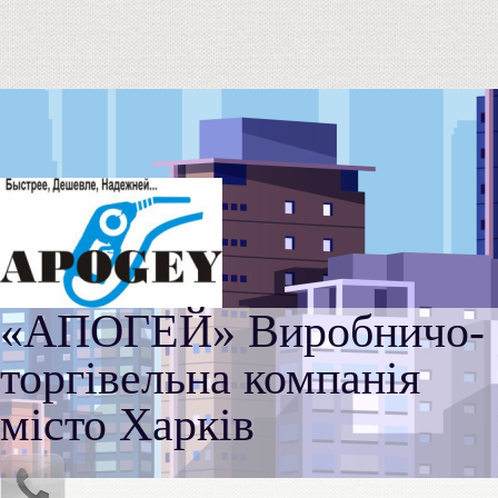
«АПОГЕЙ» Виробничо-
торгівельна компанія
місто Харків