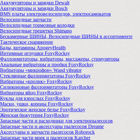
Аккумуляторы и зарядки Dewalt
Аккумуляторы и зарядки Bosch
BMS платы электровелосипедов, электросамокатов
Велосипедные запчасти
Велосипедные тормозные колодки
Велосипедные трещетки Shimano
Бескамерные ШИНЫ, Велосипедные ШИНЫ в ассортименте
Тактическое снаряжение
Бады, витамины ApogeyHealth
Интимные игрушки FoxyRocksy
Фаллоимитаторы, вибраторы, массажеры, стимуляторы
Анальные вибраторы и пробки FoxyRocksy
Вибраторы «микрофон» Wand vibrator
Стеклянные фаллоимитаторы FoxyRocksy
Вибраторы «кролик» FoxyRocksy
Силиконовые фаллоимитаторы FoxyRocksy
Вибраторы яйцо FoxyRocksy
Куклы для взрослых FoxyRocksy
Маски, ушки, короны FoxyRocksy
Эротическое женское белье FoxyRocksy
Женская бижутерия FoxyRocksy
Запасные части и расходники для электропылесосов
Запасные части и аксессуары пылесосов Dreame
Аксессуары и запчасти пылесосов Roborock
Запасные части моек и пылесосов Karcher