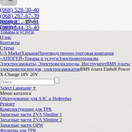
(068) 528-30-40
(068) 267-67-39
(050) 836-27-51
Корзина
Меню
(093) 544-35-40
Главная
Товары и услуги
О нас
Контакты
Статьи
UA Market
Харьков
Производственно-торговая компания
«АПОГЕЙ»
Товары и услуги
Электромотоциклы,
Электросамокаты, Электровелосипеды, Инструмент
BMS платы
электровелосипедов, электросамокатов
BMS плата Einhell Power
X-Change 18V 20V
Select Language
▼
Меню
каталога
Оборудование для АЗС и Нефтебаз
Ремонт
Комплектующие для ТРК
Запасные части ZVA Slimline 1
Запасные части ZVA Slimline 2
Запасные части OPW
Фильтры для ТРК