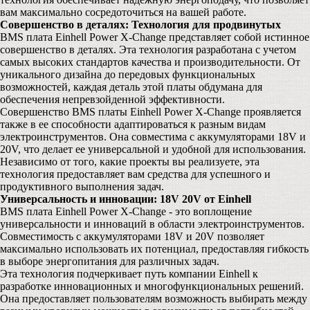
вам максимально сосредоточиться на вашей работе.
Совершенство в деталях: Технология для продвинутых
BMS плата Einhell Power X-Change представляет собой истинное
совершенство в деталях. Эта технология разработана с учетом
самых высоких стандартов качества и производительности. От
уникального дизайна до передовых функциональных
возможностей, каждая деталь этой платы обдумана для
обеспечения непревзойденной эффективности.
Совершенство BMS платы Einhell Power X-Change проявляется
также в ее способности адаптироваться к разным видам
электроинструментов. Она совместима с аккумуляторами 18V и
20V, что делает ее универсальной и удобной для использования.
Независимо от того, какие проекты вы реализуете, эта
технология предоставляет вам средства для успешного и
продуктивного выполнения задач.
Универсальность и инновации: 18V 20V от Einhell
BMS плата Einhell Power X-Change - это воплощение
универсальности и инноваций в области электроинструментов.
Совместимость с аккумуляторами 18V и 20V позволяет
максимально использовать их потенциал, предоставляя гибкость
в выборе энергопитания для различных задач.
Эта технология подчеркивает путь компании Einhell к
разработке инновационных и многофункциональных решений.
Она предоставляет пользователям возможность выбирать между