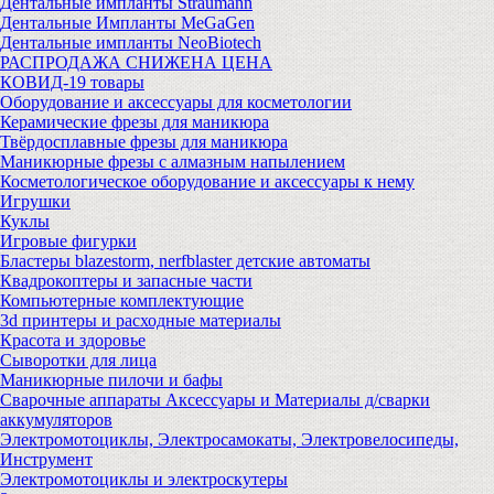
Дентальные импланты Straumann
Дентальные Импланты MeGaGen
Дентальные импланты NeoBiotech
РАСПРОДАЖА СНИЖЕНА ЦЕНА
КОВИД-19 товары
Оборудование и аксессуары для косметологии
Керамические фрезы для маникюра
Твёрдосплавные фрезы для маникюра
Маникюрные фрезы с алмазным напылением
Косметологическое оборудование и аксессуары к нему
Игрушки
Куклы
Игровые фигурки
Бластеры blazestorm, nerfblaster детские автоматы
Квадрокоптеры и запасные части
Компьютерные комплектующие
3d принтеры и расходные материалы
Красота и здоровье
Сыворотки для лица
Маникюрные пилочи и бафы
Сварочные аппараты Аксессуары и Материалы д/сварки
аккумуляторов
Электромотоциклы, Электросамокаты, Электровелосипеды,
Инструмент
Электромотоциклы и электроскутеры