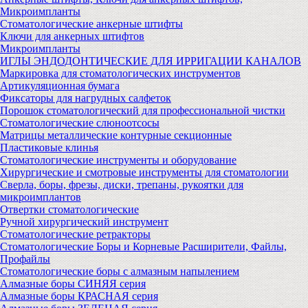
Микроимпланты
Стоматологические анкерные штифты
Ключи для анкерных штифтов
Микроимпланты
ИГЛЫ ЭНДОДОНТИЧЕСКИЕ ДЛЯ ИРРИГАЦИИ КАНАЛОВ
Маркировка для стоматологических инструментов
Артикуляционная бумага
Фиксаторы для нагрудных салфеток
Порошок стоматологический для профессиональной чистки
Стоматологические слюноотсосы
Матрицы металлические контурные секционные
Пластиковые клинья
Стоматологические инструменты и оборудование
Хирургические и смотровые инструменты для стоматологии
Сверла, боры, фрезы, диски, трепаны, рукоятки для
микроимплантов
Отвертки стоматологические
Ручной хирургический инструмент
Стоматологические ретракторы
Стоматологические Боры и Корневые Расширители, Файлы,
Профайлы
Стоматологические боры с алмазным напылением
Алмазные боры СИНЯЯ серия
Алмазные боры КРАСНАЯ серия