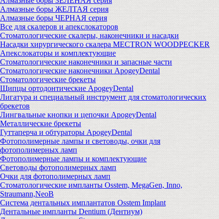
Алмазные боры ЗЕЛЕНАЯ серия
Алмазные боры ЖЕЛТАЯ серия
Алмазные боры ЧЕРНАЯ серия
Все для скалеров и апекслокаторов
Стоматологические скалеры, наконечники и насадки
Насадки хирургического скалера MECTRON WOODPECKER
Апекслокаторы и комплектующие
Стоматологические наконечники и запасные части
Стоматологические наконечники ApogeyDental
Стоматологические брекеты
Щипцы ортодонтические ApogeyDental
Лигатура и специальный инструмент для стоматологических
брекетов
Лингвальные кнопки и цепочки ApogeyDental
Металлические брекеты
Гуттаперча и обтураторы ApogeyDental
Фотополимерные лампы и световоды, очки для
фотополимерных ламп
Фотополимерные лампы и комплектующие
Световоды фотополимерных ламп
Очки для фотополимерных ламп
Стоматологические импланты Osstem, MegaGen, Inno,
Straumann,NeoB
Система дентальных имплантатов Osstem Implant
Дентальные импланты Dentium (Дентиум)