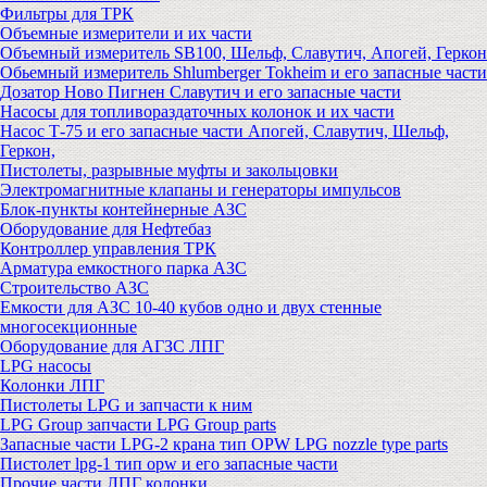
Фильтры для ТРК
Объемные измерители и их части
Объемный измеритель SB100, Шельф, Славутич, Апогей, Геркон
Обьемный измеритель Shlumberger Tokheim и его запасные части
Дозатор Ново Пигнен Славутич и его запасные части
Насосы для топливораздаточных колонок и их части
Насос Т-75 и его запасные части Апогей, Славутич, Шельф,
Геркон,
Пистолеты, разрывные муфты и закольцовки
Электромагнитные клапаны и генераторы импульсов
Блок-пункты контейнерные АЗС
Оборудование для Нефтебаз
Контроллер управления ТРК
Арматура емкостного парка АЗС
Строительство АЗС
Емкости для АЗС 10-40 кубов одно и двух стенные
многосекционные
Оборудование для АГЗС ЛПГ
LPG насосы
Колонки ЛПГ
Пистолеты LPG и запчасти к ним
LPG Group запчасти LPG Group parts
Запасные части LPG-2 крана тип OPW LPG nozzle type parts
Пистолет lpg-1 тип opw и его запасные части
Прочие части ЛПГ колонки