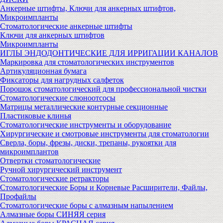
Анкерные штифты, Ключи для анкерных штифтов,
Микроимпланты
Стоматологические анкерные штифты
Ключи для анкерных штифтов
Микроимпланты
ИГЛЫ ЭНДОДОНТИЧЕСКИЕ ДЛЯ ИРРИГАЦИИ КАНАЛОВ
Маркировка для стоматологических инструментов
Артикуляционная бумага
Фиксаторы для нагрудных салфеток
Порошок стоматологический для профессиональной чистки
Стоматологические слюноотсосы
Матрицы металлические контурные секционные
Пластиковые клинья
Стоматологические инструменты и оборудование
Хирургические и смотровые инструменты для стоматологии
Сверла, боры, фрезы, диски, трепаны, рукоятки для
микроимплантов
Отвертки стоматологические
Ручной хирургический инструмент
Стоматологические ретракторы
Стоматологические Боры и Корневые Расширители, Файлы,
Профайлы
Стоматологические боры с алмазным напылением
Алмазные боры СИНЯЯ серия