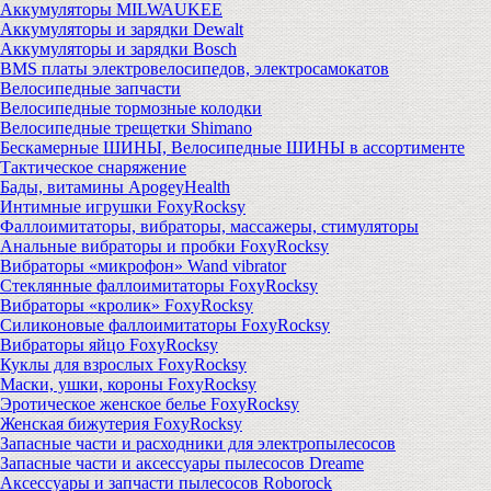
Аккумуляторы MILWAUKEE
Аккумуляторы и зарядки Dewalt
Аккумуляторы и зарядки Bosch
BMS платы электровелосипедов, электросамокатов
Велосипедные запчасти
Велосипедные тормозные колодки
Велосипедные трещетки Shimano
Бескамерные ШИНЫ, Велосипедные ШИНЫ в ассортименте
Тактическое снаряжение
Бады, витамины ApogeyHealth
Интимные игрушки FoxyRocksy
Фаллоимитаторы, вибраторы, массажеры, стимуляторы
Анальные вибраторы и пробки FoxyRocksy
Вибраторы «микрофон» Wand vibrator
Стеклянные фаллоимитаторы FoxyRocksy
Вибраторы «кролик» FoxyRocksy
Силиконовые фаллоимитаторы FoxyRocksy
Вибраторы яйцо FoxyRocksy
Куклы для взрослых FoxyRocksy
Маски, ушки, короны FoxyRocksy
Эротическое женское белье FoxyRocksy
Женская бижутерия FoxyRocksy
Запасные части и расходники для электропылесосов
Запасные части и аксессуары пылесосов Dreame
Аксессуары и запчасти пылесосов Roborock