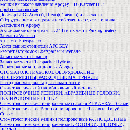
Мойки высокого давления Apogey HD (Karcher HD)
профессиональные
Дозатор LPG (Апогей, Шельф, Tatsuno) и его части
Оборудование для гаражей и собственного учета топлива
Автоклимат Apogey
Автономные отопители 12, 24 В и их части Parking heaters
Запчасти Webasto
запчасти Eberspacher
Автономные отопители APOGEY
Ремонт автономок Ebersparher и Webasto
Запасные части Планар
Запасные части Eberspacher Hydronic
Парковочные кондиционеры Apogey
СТОМАТОЛОГИЧЕСКОЕ ОБОРУДОВАНИЕ,
ИНСТРУМЕНТЫ, РАСХОДНЫЕ МАТЕРИАЛЫ
Расходные материалы для стоматологии
Стоматологический пломбировочный материал
ПОЛИРОВОЧНЫЕ РЕЗИНКИ, АБРАЗИВНЫЕ ГОЛОВКИ,
ПОЛИРОВОЧНЫЕ ЩЕТКИ
Стоматологические полировочные головки АРКАНЗАС (белые)
Стоматологические Резинки полировочные Розовые, Голубые,
Серые
Стоматологические Резинки полировочные РАЗНОЦВЕТНЫЕ
Стоматологические полировочные КИСТОЧКИ, ЩЕТОЧКИ,
ДИСКИ