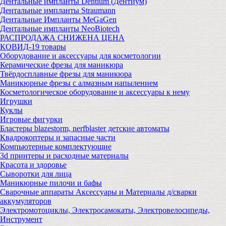
Дентальные импланты Dentium (Дентиум)
Дентальные импланты Straumann
Дентальные Импланты MeGaGen
Дентальные импланты NeoBiotech
РАСПРОДАЖА СНИЖЕНА ЦЕНА
КОВИД-19 товары
Оборудование и аксессуары для косметологии
Керамические фрезы для маникюра
Твёрдосплавные фрезы для маникюра
Маникюрные фрезы с алмазным напылением
Косметологическое оборудование и аксессуары к нему
Игрушки
Куклы
Игровые фигурки
Бластеры blazestorm, nerfblaster детские автоматы
Квадрокоптеры и запасные части
Компьютерные комплектующие
3d принтеры и расходные материалы
Красота и здоровье
Сыворотки для лица
Маникюрные пилочи и бафы
Сварочные аппараты Аксессуары и Материалы д/сварки
аккумуляторов
Электромотоциклы, Электросамокаты, Электровелосипеды,
Инструмент