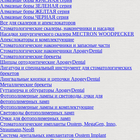
Алмазные боры КРАСНАЯ серия
Алмазные боры ЗЕЛЕНАЯ серия
Алмазные боры ЖЕЛТАЯ серия
Алмазные боры ЧЕРНАЯ серия
Все для скалеров и апекслокаторов
Стоматологические скалеры, наконечники и насадки
Насадки хирургического скалера MECTRON WOODPECKER
Апекслокаторы и комплектующие
Стоматологические наконечники и запасные части
Стоматологические наконечники ApogeyDental
Стоматологические брекеты
Щипцы ортодонтические ApogeyDental
Лигатура и специальный инструмент для стоматологических
брекетов
Лингвальные кнопки и цепочки ApogeyDental
Металлические брекеты
Гуттаперча и обтураторы ApogeyDental
Фотополимерные лампы и световоды, очки для
фотополимерных ламп
Фотополимерные лампы и комплектующие
Световоды фотополимерных ламп
Очки для фотополимерных ламп
Стоматологические импланты Osstem, MegaGen, Inno,
Straumann,NeoB
Система дентальных имплантатов Osstem Implant