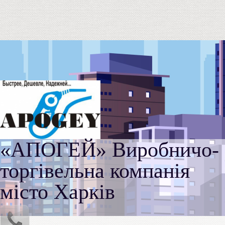
«АПОГЕЙ» Виробничо-
торгівельна компанія
місто Харків