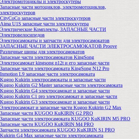
Электромотоциклы и электроскутеры
Запасные части мотоциклов, электромотоциклов,
электроскутеров
CityCoCo запасные части электроскутеров
Aima U1S запасные части электроскутера
Электрические Комплекты, ЗАПАСНЫЕ ЧАСТИ
Электровелосипедов
Электросамокаты и запчасти для электросамокатов
ЗАПАСНЫЕ ЧАСТИ ЭЛЕКТРОСАМОКАТОВ Proove
Различные шины для электросамокатов
Запасные части электросамокатов KingSong
Электросамокат kingsong n12t и его запасные части
Запасные части электросамоката KingSong N12 Pro
Inmotion L9 запасные части электросамоката
Kugoo Kukirin электросамокаты и запасные части
Kugoo Kukirin G2 Master запасные части электросамоката
Kugoo Kukirin G4 электросамокат и запасные части
Kugoo Kukirin C1 pro электросамокат и запасные части
Kugoo Kukirin G3 электросамокат и запасные части
Электросамокат и запасные части Kugoo Kukirin G2 Max
Запасные части KUGOO KuKIRIN G2 PRO
Запасные части электросамоката KUGOO KuKIRIN M5 PRO
Запасные части KUGOO KuKIRIN M4 PRO
Запчасти электросамоката KUGOO KuKIRIN S1 PRO
Kukirin G4 Max запасные части электросамоката