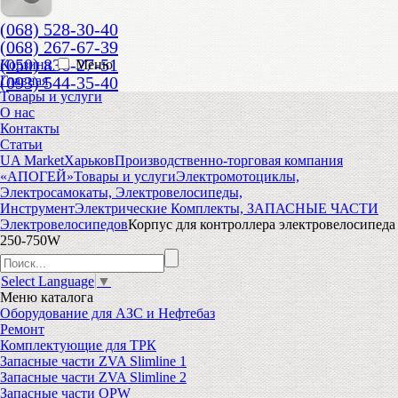
(068) 528-30-40
(068) 267-67-39
(050) 836-27-51
Корзина
Меню
(093) 544-35-40
Главная
Товары и услуги
О нас
Контакты
Статьи
UA Market
Харьков
Производственно-торговая компания
«АПОГЕЙ»
Товары и услуги
Электромотоциклы,
Электросамокаты, Электровелосипеды,
Инструмент
Электрические Комплекты, ЗАПАСНЫЕ ЧАСТИ
Электровелосипедов
Корпус для контроллера электровелосипеда
250-750W
Select Language
▼
Меню
каталога
Оборудование для АЗС и Нефтебаз
Ремонт
Комплектующие для ТРК
Запасные части ZVA Slimline 1
Запасные части ZVA Slimline 2
Запасные части OPW