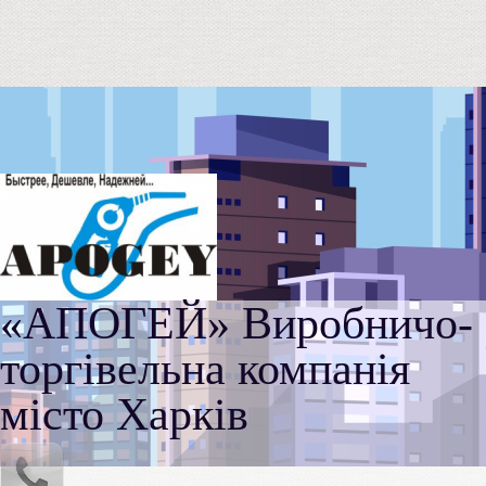
«АПОГЕЙ» Виробничо-
торгівельна компанія
місто Харків