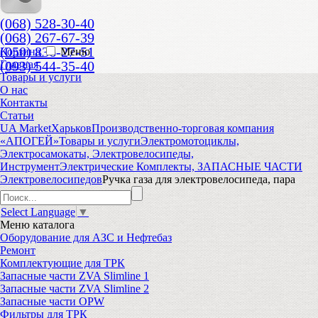
(068) 528-30-40
(068) 267-67-39
(050) 836-27-51
Корзина
Меню
(093) 544-35-40
Главная
Товары и услуги
О нас
Контакты
Статьи
UA Market
Харьков
Производственно-торговая компания
«АПОГЕЙ»
Товары и услуги
Электромотоциклы,
Электросамокаты, Электровелосипеды,
Инструмент
Электрические Комплекты, ЗАПАСНЫЕ ЧАСТИ
Электровелосипедов
Ручка газа для электровелосипеда, пара
Select Language
▼
Меню
каталога
Оборудование для АЗС и Нефтебаз
Ремонт
Комплектующие для ТРК
Запасные части ZVA Slimline 1
Запасные части ZVA Slimline 2
Запасные части OPW
Фильтры для ТРК