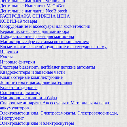
Дентальные импланты Straumann
Дентальные Импланты MeGaGen
Дентальные импланты NeoBiotech
РАСПРОДАЖА СНИЖЕНА ЦЕНА
КОВИД-19 товары
Оборудование и аксессуары для косметологии
Керамические фрезы для маникюра
Твёрдосплавные фрезы для маникюра
Маникюрные фрезы с алмазным напылением
Косметологическое оборудование и аксессуары к нему
Игрушки
Куклы
Игровые фигурки
Бластеры blazestorm, nerfblaster детские автоматы
Квадрокоптеры и запасные части
Компьютерные комплектующие
3d принтеры и расходные материалы
Красота и здоровье
Сыворотки для лица
Маникюрные пилочи и бафы
Сварочные аппараты Аксессуары и Материалы д/сварки
аккумуляторов
Электромотоциклы, Электросамокаты, Электровелосипеды,
Инструмент
Электромотоциклы и электроскутеры