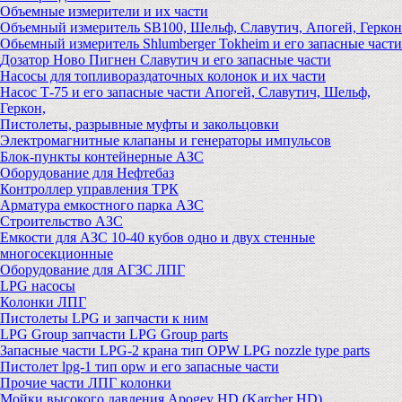
Объемные измерители и их части
Объемный измеритель SB100, Шельф, Славутич, Апогей, Геркон
Обьемный измеритель Shlumberger Tokheim и его запасные части
Дозатор Ново Пигнен Славутич и его запасные части
Насосы для топливораздаточных колонок и их части
Насос Т-75 и его запасные части Апогей, Славутич, Шельф,
Геркон,
Пистолеты, разрывные муфты и закольцовки
Электромагнитные клапаны и генераторы импульсов
Блок-пункты контейнерные АЗС
Оборудование для Нефтебаз
Контроллер управления ТРК
Арматура емкостного парка АЗС
Строительство АЗС
Емкости для АЗС 10-40 кубов одно и двух стенные
многосекционные
Оборудование для АГЗС ЛПГ
LPG насосы
Колонки ЛПГ
Пистолеты LPG и запчасти к ним
LPG Group запчасти LPG Group parts
Запасные части LPG-2 крана тип OPW LPG nozzle type parts
Пистолет lpg-1 тип opw и его запасные части
Прочие части ЛПГ колонки
Мойки высокого давления Apogey HD (Karcher HD)