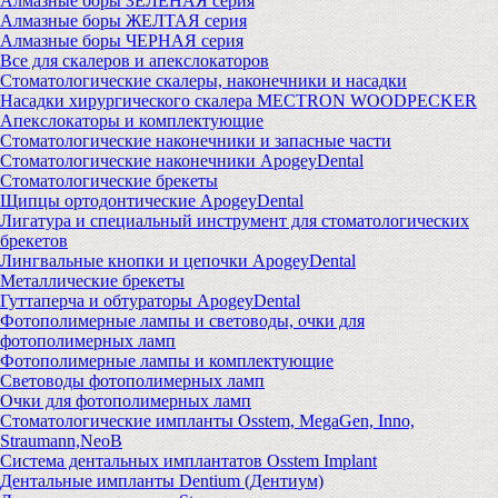
Алмазные боры ЗЕЛЕНАЯ серия
Алмазные боры ЖЕЛТАЯ серия
Алмазные боры ЧЕРНАЯ серия
Все для скалеров и апекслокаторов
Стоматологические скалеры, наконечники и насадки
Насадки хирургического скалера MECTRON WOODPECKER
Апекслокаторы и комплектующие
Стоматологические наконечники и запасные части
Стоматологические наконечники ApogeyDental
Стоматологические брекеты
Щипцы ортодонтические ApogeyDental
Лигатура и специальный инструмент для стоматологических
брекетов
Лингвальные кнопки и цепочки ApogeyDental
Металлические брекеты
Гуттаперча и обтураторы ApogeyDental
Фотополимерные лампы и световоды, очки для
фотополимерных ламп
Фотополимерные лампы и комплектующие
Световоды фотополимерных ламп
Очки для фотополимерных ламп
Стоматологические импланты Osstem, MegaGen, Inno,
Straumann,NeoB
Система дентальных имплантатов Osstem Implant
Дентальные импланты Dentium (Дентиум)