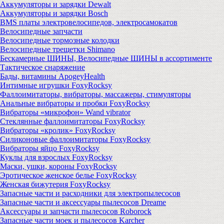
Аккумуляторы и зарядки Dewalt
Аккумуляторы и зарядки Bosch
BMS платы электровелосипедов, электросамокатов
Велосипедные запчасти
Велосипедные тормозные колодки
Велосипедные трещетки Shimano
Бескамерные ШИНЫ, Велосипедные ШИНЫ в ассортименте
Тактическое снаряжение
Бады, витамины ApogeyHealth
Интимные игрушки FoxyRocksy
Фаллоимитаторы, вибраторы, массажеры, стимуляторы
Анальные вибраторы и пробки FoxyRocksy
Вибраторы «микрофон» Wand vibrator
Стеклянные фаллоимитаторы FoxyRocksy
Вибраторы «кролик» FoxyRocksy
Силиконовые фаллоимитаторы FoxyRocksy
Вибраторы яйцо FoxyRocksy
Куклы для взрослых FoxyRocksy
Маски, ушки, короны FoxyRocksy
Эротическое женское белье FoxyRocksy
Женская бижутерия FoxyRocksy
Запасные части и расходники для электропылесосов
Запасные части и аксессуары пылесосов Dreame
Аксессуары и запчасти пылесосов Roborock
Запасные части моек и пылесосов Karcher