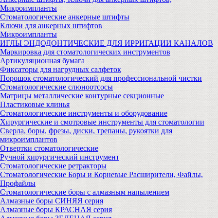
Микроимпланты
Стоматологические анкерные штифты
Ключи для анкерных штифтов
Микроимпланты
ИГЛЫ ЭНДОДОНТИЧЕСКИЕ ДЛЯ ИРРИГАЦИИ КАНАЛОВ
Маркировка для стоматологических инструментов
Артикуляционная бумага
Фиксаторы для нагрудных салфеток
Порошок стоматологический для профессиональной чистки
Стоматологические слюноотсосы
Матрицы металлические контурные секционные
Пластиковые клинья
Стоматологические инструменты и оборудование
Хирургические и смотровые инструменты для стоматологии
Сверла, боры, фрезы, диски, трепаны, рукоятки для
микроимплантов
Отвертки стоматологические
Ручной хирургический инструмент
Стоматологические ретракторы
Стоматологические Боры и Корневые Расширители, Файлы,
Профайлы
Стоматологические боры с алмазным напылением
Алмазные боры СИНЯЯ серия
Алмазные боры КРАСНАЯ серия