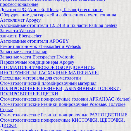
профессиональные
Дозатор LPG (Апогей, Шельф, Tatsuno) и его части
Оборудование для гаражей и собственного учета топлива
Автоклимат Apogey
Автономные отопители 12, 24 В и их части Parking heaters
Запчасти Webasto
запчасти Eberspacher
Автономные отопители APOGEY
Ремонт автономок Ebersparher и Webasto
Запасные части Планар
Запасные части Eberspacher Hydronic
Парковочные кондиционеры Apogey
СТОМАТОЛОГИЧЕСКОЕ ОБОРУДОВАНИЕ,
ИНСТРУМЕНТЫ, РАСХОДНЫЕ МАТЕРИАЛЫ
Расходные материалы для стоматологии
Стоматологический пломбировочный материал
ПОЛИРОВОЧНЫЕ РЕЗИНКИ, АБРАЗИВНЫЕ ГОЛОВКИ,
ПОЛИРОВОЧНЫЕ ЩЕТКИ
Стоматологические полировочные головки АРКАНЗАС (белые)
Стоматологические Резинки полировочные Розовые, Голубые,
Серые
Стоматологические Резинки полировочные РАЗНОЦВЕТНЫЕ
Стоматологические полировочные КИСТОЧКИ, ЩЕТОЧКИ,
ДИСКИ
Анкерные штифты, Ключи для анкерных штифтов,