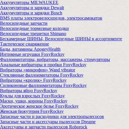
Аккумуляторы MILWAUKEE
Аккумуляторы и зарядки Dewalt
Аккумуляторы и зарядки Bosch
BMS платы электровелосипедов, электросамокатов
Велосипедные запчасти
Велосипедные тормозные колодки
Велосипедные трещетки Shimano
Бескамерные ШИНЫ, Велосипедные ШИНЫ в ассортименте
Тактическое снаряжение
Бады, витамины ApogeyHealth
Интимные игрушки FoxyRocksy
Фаллоимитаторы, вибраторы, массажеры, стимуляторы
Анальные вибраторы и пробки FoxyRocksy
Вибраторы «микрофон» Wand vibrator
Стеклянные фаллоимитаторы FoxyRocksy
Вибраторы «кролик» FoxyRocksy
Силиконовые фаллоимитаторы FoxyRocksy
Вибраторы яйцо FoxyRocksy
Куклы для взрослых FoxyRocksy
Маски, ушки, короны FoxyRocksy
Эротическое женское белье FoxyRocksy
Женская бижутерия FoxyRocksy
Запасные части и расходники для электропылесосов
Запасные части и аксессуары пылесосов Dreame
Аксессуары и запчасти пылесосов Roborock