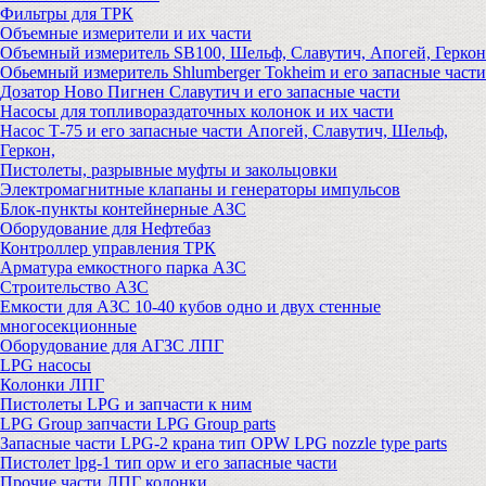
Фильтры для ТРК
Объемные измерители и их части
Объемный измеритель SB100, Шельф, Славутич, Апогей, Геркон
Обьемный измеритель Shlumberger Tokheim и его запасные части
Дозатор Ново Пигнен Славутич и его запасные части
Насосы для топливораздаточных колонок и их части
Насос Т-75 и его запасные части Апогей, Славутич, Шельф,
Геркон,
Пистолеты, разрывные муфты и закольцовки
Электромагнитные клапаны и генераторы импульсов
Блок-пункты контейнерные АЗС
Оборудование для Нефтебаз
Контроллер управления ТРК
Арматура емкостного парка АЗС
Строительство АЗС
Емкости для АЗС 10-40 кубов одно и двух стенные
многосекционные
Оборудование для АГЗС ЛПГ
LPG насосы
Колонки ЛПГ
Пистолеты LPG и запчасти к ним
LPG Group запчасти LPG Group parts
Запасные части LPG-2 крана тип OPW LPG nozzle type parts
Пистолет lpg-1 тип opw и его запасные части
Прочие части ЛПГ колонки