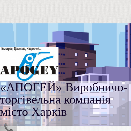
«АПОГЕЙ» Виробничо-
торгівельна компанія
місто Харків