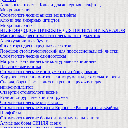
Анкерные штифты, Ключи для анкерных штифтов,
Микроимпланты
Стоматологические анкерные штифты
Ключи для анкерных штифтов
Микроимпланты
ИГЛЫ ЭНДОДОНТИЧЕСКИЕ ДЛЯ ИРРИГАЦИИ КАНАЛОВ
Маркировка для стоматологических инструментов
Артикуляционная бумага
Фиксаторы для нагрудных салфеток
Порошок стоматологический для профессиональной чистки
Стоматологические слюноотсосы
Матрицы металлические контурные секционные
Пластиковые клинья
Стоматологические инструменты и оборудование
Хирургические и смотровые инструменты для стоматологии
Сверла, боры, фрезы, диски, трепаны, рукоятки для
микроимплантов
Отвертки стоматологические
Ручной хирургический инструмент
Стоматологические ретракторы
Стоматологические Боры и Корневые Расширители, Файлы,
Профайлы
Стоматологические боры с алмазным напылением
Алмазные боры СИНЯЯ серия