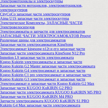
Электромотоциклы и электроскутеры
Запасные части мотоциклов, электромотоциклов,
электроскутеров
CityCoCo запасные части электроскутеров
Aima U1S запасные части электроскутера
Электрические Комплекты, ЗАПАСНЫЕ ЧАСТИ
Электровелосипедов
Электросамокаты и запчасти для электросамокатов
ЗАПАСНЫЕ ЧАСТИ ЭЛЕКТРОСАМОКАТОВ Proove
Различные шины для электросамокатов
Запасные части электросамокатов KingSong
Электросамокат kingsong n12t и его запасные части
Запасные части электросамоката KingSong N12 Pro
Inmotion L9 запасные части электросамоката
Kugoo Kukirin электросамокаты и запасные части
Kugoo Kukirin G2 Master запасные части электросамоката
Kugoo Kukirin G4 электросамокат и запасные части
Kugoo Kukirin C1 pro электросамокат и запасные части
Kugoo Kukirin G3 электросамокат и запасные части
Электросамокат и запасные части Kugoo Kukirin G2 Max
Запасные части KUGOO KuKIRIN G2 PRO
Запасные части электросамоката KUGOO KuKIRIN M5 PRO
Запасные части KUGOO KuKIRIN M4 PRO
Запчасти электросамоката KUGOO KuKIRIN S1 PRO
Kukirin G4 Max запасные части электросамоката