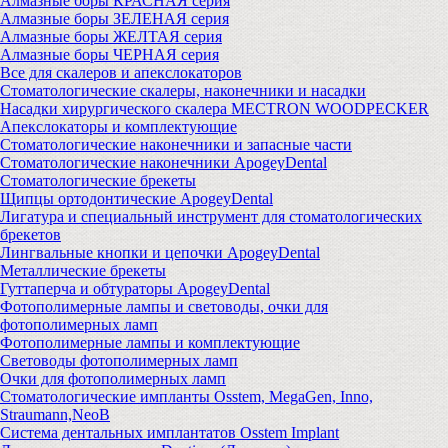
Алмазные боры КРАСНАЯ серия
Алмазные боры ЗЕЛЕНАЯ серия
Алмазные боры ЖЕЛТАЯ серия
Алмазные боры ЧЕРНАЯ серия
Все для скалеров и апекслокаторов
Стоматологические скалеры, наконечники и насадки
Насадки хирургического скалера MECTRON WOODPECKER
Апекслокаторы и комплектующие
Стоматологические наконечники и запасные части
Стоматологические наконечники ApogeyDental
Стоматологические брекеты
Щипцы ортодонтические ApogeyDental
Лигатура и специальный инструмент для стоматологических
брекетов
Лингвальные кнопки и цепочки ApogeyDental
Металлические брекеты
Гуттаперча и обтураторы ApogeyDental
Фотополимерные лампы и световоды, очки для
фотополимерных ламп
Фотополимерные лампы и комплектующие
Световоды фотополимерных ламп
Очки для фотополимерных ламп
Стоматологические импланты Osstem, MegaGen, Inno,
Straumann,NeoB
Система дентальных имплантатов Osstem Implant