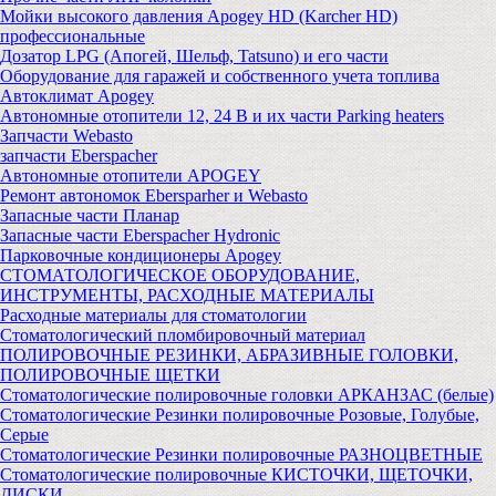
Мойки высокого давления Apogey HD (Karcher HD)
профессиональные
Дозатор LPG (Апогей, Шельф, Tatsuno) и его части
Оборудование для гаражей и собственного учета топлива
Автоклимат Apogey
Автономные отопители 12, 24 В и их части Parking heaters
Запчасти Webasto
запчасти Eberspacher
Автономные отопители APOGEY
Ремонт автономок Ebersparher и Webasto
Запасные части Планар
Запасные части Eberspacher Hydronic
Парковочные кондиционеры Apogey
СТОМАТОЛОГИЧЕСКОЕ ОБОРУДОВАНИЕ,
ИНСТРУМЕНТЫ, РАСХОДНЫЕ МАТЕРИАЛЫ
Расходные материалы для стоматологии
Стоматологический пломбировочный материал
ПОЛИРОВОЧНЫЕ РЕЗИНКИ, АБРАЗИВНЫЕ ГОЛОВКИ,
ПОЛИРОВОЧНЫЕ ЩЕТКИ
Стоматологические полировочные головки АРКАНЗАС (белые)
Стоматологические Резинки полировочные Розовые, Голубые,
Серые
Стоматологические Резинки полировочные РАЗНОЦВЕТНЫЕ
Стоматологические полировочные КИСТОЧКИ, ЩЕТОЧКИ,
ДИСКИ