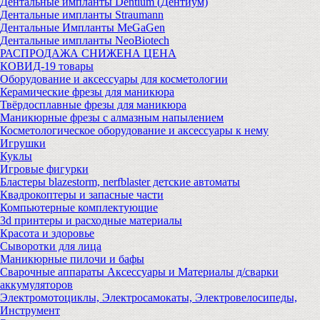
Дентальные импланты Dentium (Дентиум)
Дентальные импланты Straumann
Дентальные Импланты MeGaGen
Дентальные импланты NeoBiotech
РАСПРОДАЖА СНИЖЕНА ЦЕНА
КОВИД-19 товары
Оборудование и аксессуары для косметологии
Керамические фрезы для маникюра
Твёрдосплавные фрезы для маникюра
Маникюрные фрезы с алмазным напылением
Косметологическое оборудование и аксессуары к нему
Игрушки
Куклы
Игровые фигурки
Бластеры blazestorm, nerfblaster детские автоматы
Квадрокоптеры и запасные части
Компьютерные комплектующие
3d принтеры и расходные материалы
Красота и здоровье
Сыворотки для лица
Маникюрные пилочи и бафы
Сварочные аппараты Аксессуары и Материалы д/сварки
аккумуляторов
Электромотоциклы, Электросамокаты, Электровелосипеды,
Инструмент