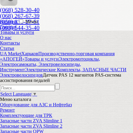
(068) 528-30-40
(068) 267-67-39
(050) 836-27-51
Корзина
Меню
(093) 544-35-40
Главная
Товары и услуги
О нас
Контакты
Статьи
UA Market
Харьков
Производственно-торговая компания
«АПОГЕЙ»
Товары и услуги
Электромотоциклы,
Электросамокаты, Электровелосипеды,
Инструмент
Электрические Комплекты, ЗАПАСНЫЕ ЧАСТИ
Электровелосипедов
Датчик PAS 12 магнитов PAS-система
ассистирования педалей
Select Language
▼
Меню
каталога
Оборудование для АЗС и Нефтебаз
Ремонт
Комплектующие для ТРК
Запасные части ZVA Slimline 1
Запасные части ZVA Slimline 2
Запасные части OPW