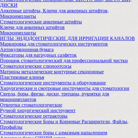
ДИСКИ
Анкерные штифты, Ключи для анкерных штифтов,
Микроимпланты
Стоматологические анкерные штифты
Ключи для анкерных штифтов
Микроимпланты
ИГЛЫ ЭНДОДОНТИЧЕСКИЕ ДЛЯ ИРРИГАЦИИ КАНАЛОВ
Маркировка для стоматологических инструментов
Артикуляционная бумага
Фиксаторы для нагрудных салфеток
Порошок стоматологический для профессиональной чистки
Стоматологические слюноотсосы
Матрицы металлические контурные секционные
Пластиковые клинья
Стоматологические инструменты и оборудование
Хирургические и смотровые инструменты для стоматологии
Сверла, боры, фрезы, диски, трепаны, рукоятки для
микроимплантов
Отвертки стоматологические
Ручной хирургический инструмент
Стоматологические ретракторы
Стоматологические Боры и Корневые Расширители, Файлы,
Профайлы
Стоматологические боры с алмазным напылением