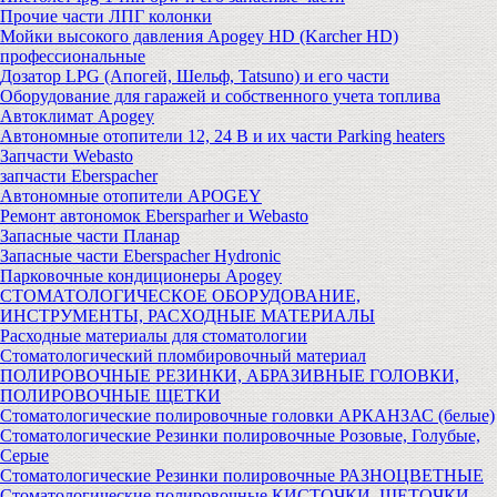
Прочие части ЛПГ колонки
Мойки высокого давления Apogey HD (Karcher HD)
профессиональные
Дозатор LPG (Апогей, Шельф, Tatsuno) и его части
Оборудование для гаражей и собственного учета топлива
Автоклимат Apogey
Автономные отопители 12, 24 В и их части Parking heaters
Запчасти Webasto
запчасти Eberspacher
Автономные отопители APOGEY
Ремонт автономок Ebersparher и Webasto
Запасные части Планар
Запасные части Eberspacher Hydronic
Парковочные кондиционеры Apogey
СТОМАТОЛОГИЧЕСКОЕ ОБОРУДОВАНИЕ,
ИНСТРУМЕНТЫ, РАСХОДНЫЕ МАТЕРИАЛЫ
Расходные материалы для стоматологии
Стоматологический пломбировочный материал
ПОЛИРОВОЧНЫЕ РЕЗИНКИ, АБРАЗИВНЫЕ ГОЛОВКИ,
ПОЛИРОВОЧНЫЕ ЩЕТКИ
Стоматологические полировочные головки АРКАНЗАС (белые)
Стоматологические Резинки полировочные Розовые, Голубые,
Серые
Стоматологические Резинки полировочные РАЗНОЦВЕТНЫЕ
Стоматологические полировочные КИСТОЧКИ, ЩЕТОЧКИ,