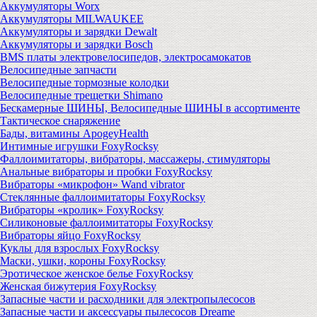
Аккумуляторы Worx
Аккумуляторы MILWAUKEE
Аккумуляторы и зарядки Dewalt
Аккумуляторы и зарядки Bosch
BMS платы электровелосипедов, электросамокатов
Велосипедные запчасти
Велосипедные тормозные колодки
Велосипедные трещетки Shimano
Бескамерные ШИНЫ, Велосипедные ШИНЫ в ассортименте
Тактическое снаряжение
Бады, витамины ApogeyHealth
Интимные игрушки FoxyRocksy
Фаллоимитаторы, вибраторы, массажеры, стимуляторы
Анальные вибраторы и пробки FoxyRocksy
Вибраторы «микрофон» Wand vibrator
Стеклянные фаллоимитаторы FoxyRocksy
Вибраторы «кролик» FoxyRocksy
Силиконовые фаллоимитаторы FoxyRocksy
Вибраторы яйцо FoxyRocksy
Куклы для взрослых FoxyRocksy
Маски, ушки, короны FoxyRocksy
Эротическое женское белье FoxyRocksy
Женская бижутерия FoxyRocksy
Запасные части и расходники для электропылесосов
Запасные части и аксессуары пылесосов Dreame