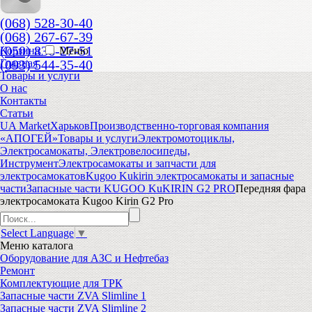
(068) 528-30-40
(068) 267-67-39
(050) 836-27-51
Корзина
Меню
(093) 544-35-40
Главная
Товары и услуги
О нас
Контакты
Статьи
UA Market
Харьков
Производственно-торговая компания
«АПОГЕЙ»
Товары и услуги
Электромотоциклы,
Электросамокаты, Электровелосипеды,
Инструмент
Электросамокаты и запчасти для
электросамокатов
Kugoo Kukirin электросамокаты и запасные
части
Запасные части KUGOO KuKIRIN G2 PRO
Передняя фара
электросамоката Kugoo Kirin G2 Pro
Select Language
▼
Меню
каталога
Оборудование для АЗС и Нефтебаз
Ремонт
Комплектующие для ТРК
Запасные части ZVA Slimline 1
Запасные части ZVA Slimline 2