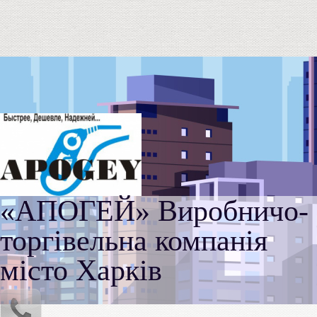
«АПОГЕЙ» Виробничо-
торгівельна компанія
місто Харків