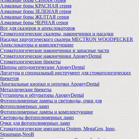
Алмазные боры СИНЯЯ серия
Алмазные боры КРАСНАЯ серия
Алмазные боры ЗЕЛЕНАЯ серия
Алмазные боры ЖЕЛТАЯ серия
Алмазные боры ЧЕРНАЯ серия
Все для скалеров и апекслокаторов
Стоматологические скалеры, наконечники и насадки
Насадки хирургического скалера MECTRON WOODPECKER
Апекслокаторы и комплектующие
Стоматологические наконечники и запасные части
Стоматологические наконечники ApogeyDental
Стоматологические брекеты
Щипцы ортодонтические ApogeyDental
Лигатура и специальный инструмент для стоматологических
брекетов
Лингвальные кнопки и цепочки ApogeyDental
Металлические брекеты
Гуттаперча и обтураторы ApogeyDental
Фотополимерные лампы и световоды, очки для
фотополимерных ламп
Фотополимерные лампы и комплектующие
Световоды фотополимерных ламп
Очки для фотополимерных ламп
Стоматологические импланты Osstem, MegaGen, Inno,
Straumann,NeoB