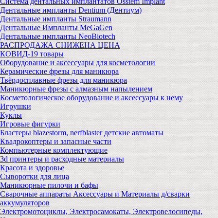
Система дентальных имплантатов Osstem Implant
Дентальные импланты Dentium (Дентиум)
Дентальные импланты Straumann
Дентальные Импланты MeGaGen
Дентальные импланты NeoBiotech
РАСПРОДАЖА СНИЖЕНА ЦЕНА
КОВИД-19 товары
Оборудование и аксессуары для косметологии
Керамические фрезы для маникюра
Твёрдосплавные фрезы для маникюра
Маникюрные фрезы с алмазным напылением
Косметологическое оборудование и аксессуары к нему
Игрушки
Куклы
Игровые фигурки
Бластеры blazestorm, nerfblaster детские автоматы
Квадрокоптеры и запасные части
Компьютерные комплектующие
3d принтеры и расходные материалы
Красота и здоровье
Сыворотки для лица
Маникюрные пилочи и бафы
Сварочные аппараты Аксессуары и Материалы д/сварки
аккумуляторов
Электромотоциклы, Электросамокаты, Электровелосипеды,