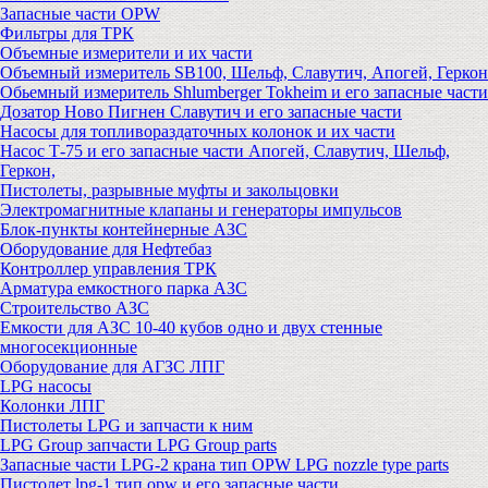
Запасные части OPW
Фильтры для ТРК
Объемные измерители и их части
Объемный измеритель SB100, Шельф, Славутич, Апогей, Геркон
Обьемный измеритель Shlumberger Tokheim и его запасные части
Дозатор Ново Пигнен Славутич и его запасные части
Насосы для топливораздаточных колонок и их части
Насос Т-75 и его запасные части Апогей, Славутич, Шельф,
Геркон,
Пистолеты, разрывные муфты и закольцовки
Электромагнитные клапаны и генераторы импульсов
Блок-пункты контейнерные АЗС
Оборудование для Нефтебаз
Контроллер управления ТРК
Арматура емкостного парка АЗС
Строительство АЗС
Емкости для АЗС 10-40 кубов одно и двух стенные
многосекционные
Оборудование для АГЗС ЛПГ
LPG насосы
Колонки ЛПГ
Пистолеты LPG и запчасти к ним
LPG Group запчасти LPG Group parts
Запасные части LPG-2 крана тип OPW LPG nozzle type parts
Пистолет lpg-1 тип opw и его запасные части