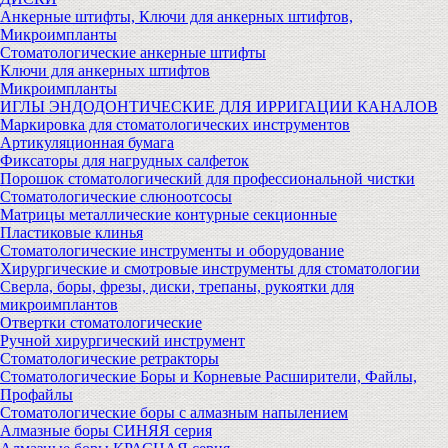
Анкерные штифты, Ключи для анкерных штифтов,
Микроимпланты
Стоматологические анкерные штифты
Ключи для анкерных штифтов
Микроимпланты
ИГЛЫ ЭНДОДОНТИЧЕСКИЕ ДЛЯ ИРРИГАЦИИ КАНАЛОВ
Маркировка для стоматологических инструментов
Артикуляционная бумага
Фиксаторы для нагрудных салфеток
Порошок стоматологический для профессиональной чистки
Стоматологические слюноотсосы
Матрицы металлические контурные секционные
Пластиковые клинья
Стоматологические инструменты и оборудование
Хирургические и смотровые инструменты для стоматологии
Сверла, боры, фрезы, диски, трепаны, рукоятки для
микроимплантов
Отвертки стоматологические
Ручной хирургический инструмент
Стоматологические ретракторы
Стоматологические Боры и Корневые Расширители, Файлы,
Профайлы
Стоматологические боры с алмазным напылением
Алмазные боры СИНЯЯ серия