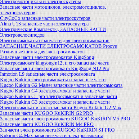
Электромотоциклы и электроскутеры
Запасные части мотоциклов, электромотоциклов,
электроскутеров
CityCoCo запасные части электроскутеров
Aima U1S запасные части электроскутера
Электрические Комплекты, ЗАПАСНЫЕ ЧАСТИ
Электровелосипедов
Электросамокаты и запчасти для электросамокатов
ЗАПАСНЫЕ ЧАСТИ ЭЛЕКТРОСАМОКАТОВ Proove
Различные шины для электросамокатов
Запасные части электросамокатов KingSong
Электросамокат kingsong n12t и его запасные части
Запасные части электросамоката KingSong N12 Pro
Inmotion L9 запасные части электросамоката
Kugoo Kukirin электросамокаты и запасные части
Kugoo Kukirin G2 Master запасные части электросамоката
Kugoo Kukirin G4 электросамокат и запасные части
Kugoo Kukirin C1 pro электросамокат и запасные части
Kugoo Kukirin G3 электросамокат и запасные части
Электросамокат и запасные части Kugoo Kukirin G2 Max
Запасные части KUGOO KuKIRIN G2 PRO
Запасные части электросамоката KUGOO KuKIRIN M5 PRO
Запасные части KUGOO KuKIRIN M4 PRO
Запчасти электросамоката KUGOO KuKIRIN S1 PRO
Kukirin G4 Max запасные части электросамоката