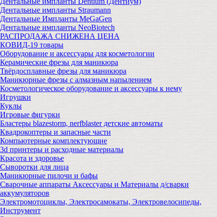
Дентальные импланты Dentium (Дентиум)
Дентальные импланты Straumann
Дентальные Импланты MeGaGen
Дентальные импланты NeoBiotech
РАСПРОДАЖА СНИЖЕНА ЦЕНА
КОВИД-19 товары
Оборудование и аксессуары для косметологии
Керамические фрезы для маникюра
Твёрдосплавные фрезы для маникюра
Маникюрные фрезы с алмазным напылением
Косметологическое оборудование и аксессуары к нему
Игрушки
Куклы
Игровые фигурки
Бластеры blazestorm, nerfblaster детские автоматы
Квадрокоптеры и запасные части
Компьютерные комплектующие
3d принтеры и расходные материалы
Красота и здоровье
Сыворотки для лица
Маникюрные пилочи и бафы
Сварочные аппараты Аксессуары и Материалы д/сварки
аккумуляторов
Электромотоциклы, Электросамокаты, Электровелосипеды,
Инструмент