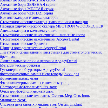
Алмазные боры КРАСНАЯ серия
Алмазные боры ЗЕЛЕНАЯ серия
Алмазные боры ЖЕЛТАЯ серия
Алмазные боры ЧЕРНАЯ серия
Все для скалеров и апекслокаторов
Стоматологические скалеры, наконечники и насадки
Насадки хирургического скалера MECTRON WOODPECKER
Апекслокаторы и комплектующие
Стоматологические наконечники и запасные части
Стоматологические наконечники ApogeyDental
Стоматологические брекеты
Щипцы ортодонтические ApogeyDental
Лигатура и специальный инструмент для стоматологических
брекетов
Лингвальные кнопки и цепочки ApogeyDental
Металлические брекеты
Гуттаперча и обтураторы ApogeyDental
Фотополимерные лампы и световоды, очки для
фотополимерных ламп
Фотополимерные лампы и комплектующие
Световоды фотополимерных ламп
Очки для фотополимерных ламп
Стоматологические импланты Osstem, MegaGen, Inno,
Straumann,NeoB
Система дентальных имплантатов Osstem Implant