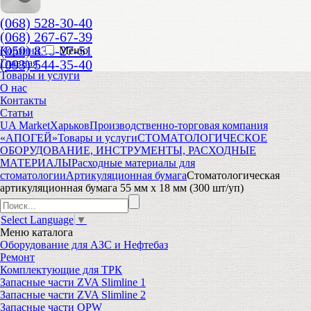
(068) 528-30-40
(068) 267-67-39
(050) 836-27-51
Корзина
Меню
(093) 544-35-40
Главная
Товары и услуги
О нас
Контакты
Статьи
UA Market
Харьков
Производственно-торговая компания
«АПОГЕЙ»
Товары и услуги
СТОМАТОЛОГИЧЕСКОЕ
ОБОРУДОВАНИЕ, ИНСТРУМЕНТЫ, РАСХОДНЫЕ
МАТЕРИАЛЫ
Расходные материалы для
стоматологии
Артикуляционная бумага
Cтоматологическая
артикуляционная бумага 55 мм х 18 мм (300 шт/уп)
Select Language
▼
Меню
каталога
Оборудование для АЗС и Нефтебаз
Ремонт
Комплектующие для ТРК
Запасные части ZVA Slimline 1
Запасные части ZVA Slimline 2
Запасные части OPW