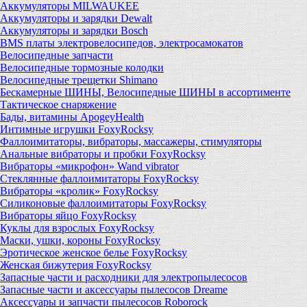
Аккумуляторы MILWAUKEE
Аккумуляторы и зарядки Dewalt
Аккумуляторы и зарядки Bosch
BMS платы электровелосипедов, электросамокатов
Велосипедные запчасти
Велосипедные тормозные колодки
Велосипедные трещетки Shimano
Бескамерные ШИНЫ, Велосипедные ШИНЫ в ассортименте
Тактическое снаряжение
Бады, витамины ApogeyHealth
Интимные игрушки FoxyRocksy
Фаллоимитаторы, вибраторы, массажеры, стимуляторы
Анальные вибраторы и пробки FoxyRocksy
Вибраторы «микрофон» Wand vibrator
Стеклянные фаллоимитаторы FoxyRocksy
Вибраторы «кролик» FoxyRocksy
Силиконовые фаллоимитаторы FoxyRocksy
Вибраторы яйцо FoxyRocksy
Куклы для взрослых FoxyRocksy
Маски, ушки, короны FoxyRocksy
Эротическое женское белье FoxyRocksy
Женская бижутерия FoxyRocksy
Запасные части и расходники для электропылесосов
Запасные части и аксессуары пылесосов Dreame
Аксессуары и запчасти пылесосов Roborock