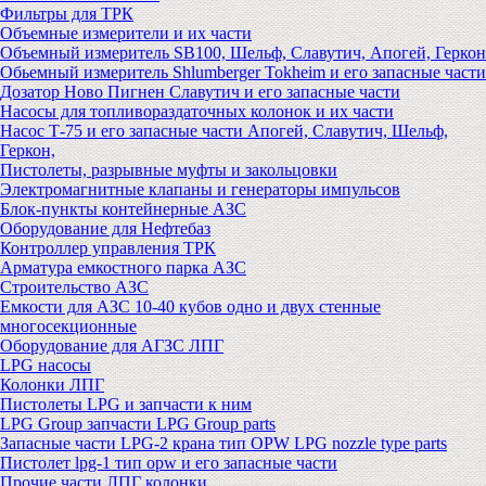
Фильтры для ТРК
Объемные измерители и их части
Объемный измеритель SB100, Шельф, Славутич, Апогей, Геркон
Обьемный измеритель Shlumberger Tokheim и его запасные части
Дозатор Ново Пигнен Славутич и его запасные части
Насосы для топливораздаточных колонок и их части
Насос Т-75 и его запасные части Апогей, Славутич, Шельф,
Геркон,
Пистолеты, разрывные муфты и закольцовки
Электромагнитные клапаны и генераторы импульсов
Блок-пункты контейнерные АЗС
Оборудование для Нефтебаз
Контроллер управления ТРК
Арматура емкостного парка АЗС
Строительство АЗС
Емкости для АЗС 10-40 кубов одно и двух стенные
многосекционные
Оборудование для АГЗС ЛПГ
LPG насосы
Колонки ЛПГ
Пистолеты LPG и запчасти к ним
LPG Group запчасти LPG Group parts
Запасные части LPG-2 крана тип OPW LPG nozzle type parts
Пистолет lpg-1 тип opw и его запасные части
Прочие части ЛПГ колонки