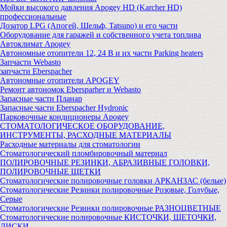
Мойки высокого давления Apogey HD (Karcher HD)
профессиональные
Дозатор LPG (Апогей, Шельф, Tatsuno) и его части
Оборудование для гаражей и собственного учета топлива
Автоклимат Apogey
Автономные отопители 12, 24 В и их части Parking heaters
Запчасти Webasto
запчасти Eberspacher
Автономные отопители APOGEY
Ремонт автономок Ebersparher и Webasto
Запасные части Планар
Запасные части Eberspacher Hydronic
Парковочные кондиционеры Apogey
СТОМАТОЛОГИЧЕСКОЕ ОБОРУДОВАНИЕ,
ИНСТРУМЕНТЫ, РАСХОДНЫЕ МАТЕРИАЛЫ
Расходные материалы для стоматологии
Стоматологический пломбировочный материал
ПОЛИРОВОЧНЫЕ РЕЗИНКИ, АБРАЗИВНЫЕ ГОЛОВКИ,
ПОЛИРОВОЧНЫЕ ЩЕТКИ
Стоматологические полировочные головки АРКАНЗАС (белые)
Стоматологические Резинки полировочные Розовые, Голубые,
Серые
Стоматологические Резинки полировочные РАЗНОЦВЕТНЫЕ
Стоматологические полировочные КИСТОЧКИ, ЩЕТОЧКИ,
ДИСКИ