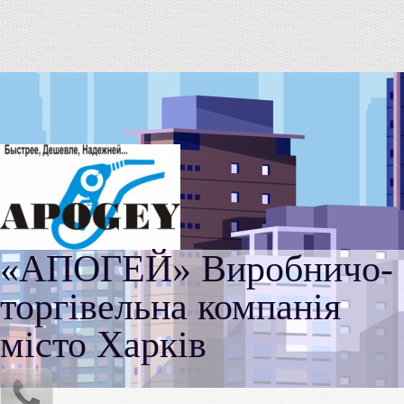
«АПОГЕЙ» Виробничо-
торгівельна компанія
місто Харків