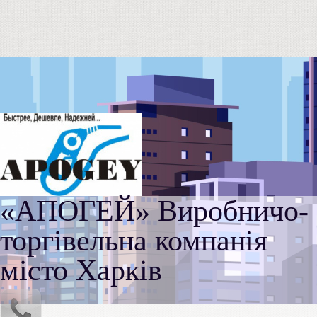
«АПОГЕЙ» Виробничо-
торгівельна компанія
місто Харків