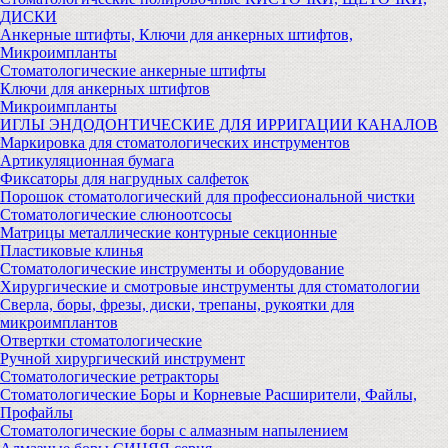
ДИСКИ
Анкерные штифты, Ключи для анкерных штифтов,
Микроимпланты
Стоматологические анкерные штифты
Ключи для анкерных штифтов
Микроимпланты
ИГЛЫ ЭНДОДОНТИЧЕСКИЕ ДЛЯ ИРРИГАЦИИ КАНАЛОВ
Маркировка для стоматологических инструментов
Артикуляционная бумага
Фиксаторы для нагрудных салфеток
Порошок стоматологический для профессиональной чистки
Стоматологические слюноотсосы
Матрицы металлические контурные секционные
Пластиковые клинья
Стоматологические инструменты и оборудование
Хирургические и смотровые инструменты для стоматологии
Сверла, боры, фрезы, диски, трепаны, рукоятки для
микроимплантов
Отвертки стоматологические
Ручной хирургический инструмент
Стоматологические ретракторы
Стоматологические Боры и Корневые Расширители, Файлы,
Профайлы
Стоматологические боры с алмазным напылением