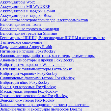
Аккумуляторы Worx
Аккумуляторы MILWAUKEE
Аккумуляторы и зарядки Dewalt
Аккумуляторы и зарядки Bosch
BMS платы электровелосипедов, электросамокатов
Велосипедные запчасти
Велосипедные тормозные колодки
Велосипедные трещетки Shimano
Бескамерные ШИНЫ, Велосипедные ШИНЫ в ассортименте
Тактическое снаряжение
Бады, витамины ApogeyHealth
Интимные игрушки FoxyRocksy
Фаллоимитаторы, вибраторы, массажеры, стимуляторы
Анальные вибраторы и пробки FoxyRocksy
Вибраторы «микрофон» Wand vibrator
Стеклянные фаллоимитаторы FoxyRocksy
Вибраторы «кролик» FoxyRocksy
Силиконовые фаллоимитаторы FoxyRocksy
Вибраторы яйцо FoxyRocksy
Куклы для взрослых FoxyRocksy
Маски, ушки, короны FoxyRocksy
Эротическое женское белье FoxyRocksy
Женская бижутерия FoxyRocksy
Запасные части и расходники для электропылесосов
Запасные части и аксессуары пылесосов Dreame