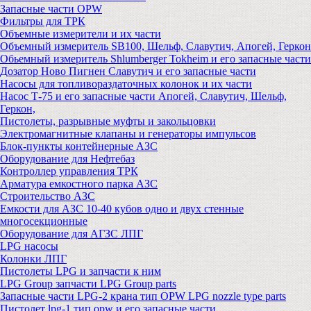
Запасные части OPW
Фильтры для ТРК
Объемные измерители и их части
Объемный измеритель SB100, Шельф, Славутич, Апогей, Геркон
Обьемный измеритель Shlumberger Tokheim и его запасные части
Дозатор Ново Пигнен Славутич и его запасные части
Насосы для топливораздаточных колонок и их части
Насос Т-75 и его запасные части Апогей, Славутич, Шельф,
Геркон,
Пистолеты, разрывные муфты и закольцовки
Электромагнитные клапаны и генераторы импульсов
Блок-пункты контейнерные АЗС
Оборудование для Нефтебаз
Контроллер управления ТРК
Арматура емкостного парка АЗС
Строительство АЗС
Емкости для АЗС 10-40 кубов одно и двух стенные
многосекционные
Оборудование для АГЗС ЛПГ
LPG насосы
Колонки ЛПГ
Пистолеты LPG и запчасти к ним
LPG Group запчасти LPG Group parts
Запасные части LPG-2 крана тип OPW LPG nozzle type parts
Пистолет lpg-1 тип opw и его запасные части