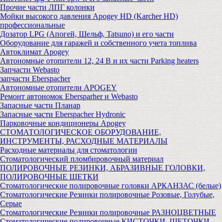
Прочие части ЛПГ колонки
Мойки высокого давления Apogey HD (Karcher HD)
профессиональные
Дозатор LPG (Апогей, Шельф, Tatsuno) и его части
Оборудование для гаражей и собственного учета топлива
Автоклимат Apogey
Автономные отопители 12, 24 В и их части Parking heaters
Запчасти Webasto
запчасти Eberspacher
Автономные отопители APOGEY
Ремонт автономок Ebersparher и Webasto
Запасные части Планар
Запасные части Eberspacher Hydronic
Парковочные кондиционеры Apogey
СТОМАТОЛОГИЧЕСКОЕ ОБОРУДОВАНИЕ,
ИНСТРУМЕНТЫ, РАСХОДНЫЕ МАТЕРИАЛЫ
Расходные материалы для стоматологии
Стоматологический пломбировочный материал
ПОЛИРОВОЧНЫЕ РЕЗИНКИ, АБРАЗИВНЫЕ ГОЛОВКИ,
ПОЛИРОВОЧНЫЕ ЩЕТКИ
Стоматологические полировочные головки АРКАНЗАС (белые)
Стоматологические Резинки полировочные Розовые, Голубые,
Серые
Стоматологические Резинки полировочные РАЗНОЦВЕТНЫЕ
Стоматологические полировочные КИСТОЧКИ, ЩЕТОЧКИ,