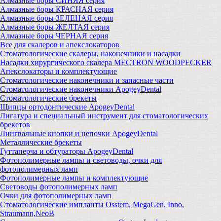
Алмазные боры СИНЯЯ серия
Алмазные боры КРАСНАЯ серия
Алмазные боры ЗЕЛЕНАЯ серия
Алмазные боры ЖЕЛТАЯ серия
Алмазные боры ЧЕРНАЯ серия
Все для скалеров и апекслокаторов
Стоматологические скалеры, наконечники и насадки
Насадки хирургического скалера MECTRON WOODPECKER
Апекслокаторы и комплектующие
Стоматологические наконечники и запасные части
Стоматологические наконечники ApogeyDental
Стоматологические брекеты
Щипцы ортодонтические ApogeyDental
Лигатура и специальный инструмент для стоматологических
брекетов
Лингвальные кнопки и цепочки ApogeyDental
Металлические брекеты
Гуттаперча и обтураторы ApogeyDental
Фотополимерные лампы и световоды, очки для
фотополимерных ламп
Фотополимерные лампы и комплектующие
Световоды фотополимерных ламп
Очки для фотополимерных ламп
Стоматологические импланты Osstem, MegaGen, Inno,
Straumann,NeoB