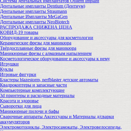
Система дентальных имплантатов Osstem Implant
Дентальные импланты Dentium (Дентиум)
Дентальные импланты Straumann
Дентальные Импланты MeGaGen
Дентальные импланты NeoBiotech
РАСПРОДАЖА СНИЖЕНА ЦЕНА
КОВИД-19 товары
Оборудование и аксессуары для косметологии
Керамические фрезы для маникюра
Твёрдосплавные фрезы для маникюра
Маникюрные фрезы с алмазным напылением
Косметологическое оборудование и аксессуары к нему
Игрушки
Куклы
Игровые фигурки
Бластеры blazestorm, nerfblaster детские автоматы
Квадрокоптеры и запасные части
Компьютерные комплектующие
3d принтеры и расходные материалы
Красота и здоровье
Сыворотки для лица
Маникюрные пилочи и бафы
Сварочные аппараты Аксессуары и Материалы д/сварки
аккумуляторов
Электромотоциклы, Электросамокаты, Электровелосипеды,