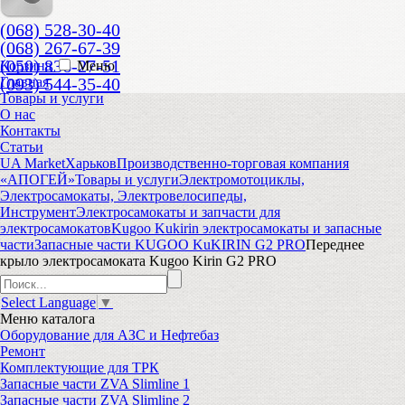
(068) 528-30-40
(068) 267-67-39
(050) 836-27-51
Корзина
Меню
(093) 544-35-40
Главная
Товары и услуги
О нас
Контакты
Статьи
UA Market
Харьков
Производственно-торговая компания
«АПОГЕЙ»
Товары и услуги
Электромотоциклы,
Электросамокаты, Электровелосипеды,
Инструмент
Электросамокаты и запчасти для
электросамокатов
Kugoo Kukirin электросамокаты и запасные
части
Запасные части KUGOO KuKIRIN G2 PRO
Переднее
крыло электросамоката Kugoo Kirin G2 PRO
Select Language
▼
Меню
каталога
Оборудование для АЗС и Нефтебаз
Ремонт
Комплектующие для ТРК
Запасные части ZVA Slimline 1
Запасные части ZVA Slimline 2