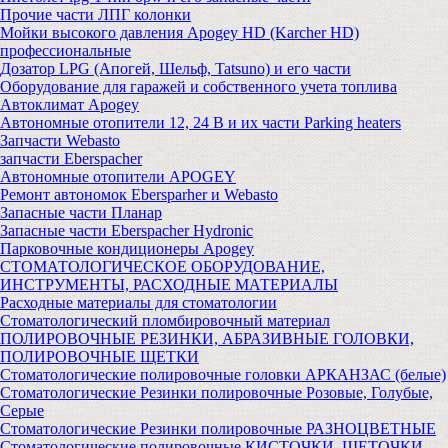
Прочие части ЛПГ колонки
Мойки высокого давления Apogey HD (Karcher HD)
профессиональные
Дозатор LPG (Апогей, Шельф, Tatsuno) и его части
Оборудование для гаражей и собственного учета топлива
Автоклимат Apogey
Автономные отопители 12, 24 В и их части Parking heaters
Запчасти Webasto
запчасти Eberspacher
Автономные отопители APOGEY
Ремонт автономок Ebersparher и Webasto
Запасные части Планар
Запасные части Eberspacher Hydronic
Парковочные кондиционеры Apogey
СТОМАТОЛОГИЧЕСКОЕ ОБОРУДОВАНИЕ,
ИНСТРУМЕНТЫ, РАСХОДНЫЕ МАТЕРИАЛЫ
Расходные материалы для стоматологии
Стоматологический пломбировочный материал
ПОЛИРОВОЧНЫЕ РЕЗИНКИ, АБРАЗИВНЫЕ ГОЛОВКИ,
ПОЛИРОВОЧНЫЕ ЩЕТКИ
Стоматологические полировочные головки АРКАНЗАС (белые)
Стоматологические Резинки полировочные Розовые, Голубые,
Серые
Стоматологические Резинки полировочные РАЗНОЦВЕТНЫЕ
Стоматологические полировочные КИСТОЧКИ, ЩЕТОЧКИ,