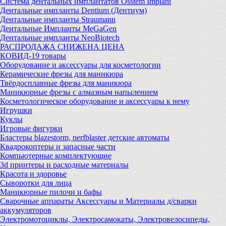
Система дентальных имплантатов Osstem Implant
Дентальные импланты Dentium (Дентиум)
Дентальные импланты Straumann
Дентальные Импланты MeGaGen
Дентальные импланты NeoBiotech
РАСПРОДАЖА СНИЖЕНА ЦЕНА
КОВИД-19 товары
Оборудование и аксессуары для косметологии
Керамические фрезы для маникюра
Твёрдосплавные фрезы для маникюра
Маникюрные фрезы с алмазным напылением
Косметологическое оборудование и аксессуары к нему
Игрушки
Куклы
Игровые фигурки
Бластеры blazestorm, nerfblaster детские автоматы
Квадрокоптеры и запасные части
Компьютерные комплектующие
3d принтеры и расходные материалы
Красота и здоровье
Сыворотки для лица
Маникюрные пилочи и бафы
Сварочные аппараты Аксессуары и Материалы д/сварки
аккумуляторов
Электромотоциклы, Электросамокаты, Электровелосипеды,