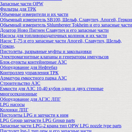
Запасные части OPW
Фильтры для ТРК
Объемные измерители и их части
Объемный измеритель SB100, Шельф, Славутич, Апогей, Геркон
Обьемный измеритель Shlumberger Tokheim и его запасные части
Дозатор Ново Пигнен Славутич и его запасные части
Насосы для топливораздаточных колонок и их части
Насос Т-75 и его запасные части Апогей, Славутич, Шельф,
Геркон,
Пистолеты, разрывные муфты и закольцовки
Электромагнитные клапаны и генераторы импульсов
Блок-пункты контейнерные АЗС
Оборудование для Нефтебаз
Контроллер управления ТРК
Арматура емкостного парка АЗС
Строительство АЗС
Емкости для АЗС 10-40 кубов одно и двух стенные
многосекционные
Оборудование для АГЗС ЛПГ
LPG насосы
Колонки ЛПГ
Пистолеты LPG и запчасти к ним
LPG Group запчасти LPG Group parts
Запасные части LPG-2 крана тип OPW LPG nozzle type parts
Пистолет lpg-1 тип opw и его запасные части