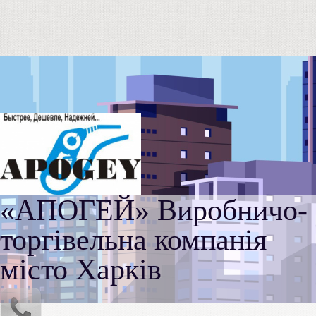
«АПОГЕЙ» Виробничо-
торгівельна компанія
місто Харків