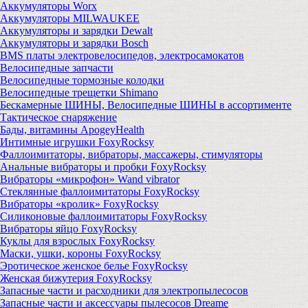
Аккумуляторы Worx
Аккумуляторы MILWAUKEE
Аккумуляторы и зарядки Dewalt
Аккумуляторы и зарядки Bosch
BMS платы электровелосипедов, электросамокатов
Велосипедные запчасти
Велосипедные тормозные колодки
Велосипедные трещетки Shimano
Бескамерные ШИНЫ, Велосипедные ШИНЫ в ассортименте
Тактическое снаряжение
Бады, витамины ApogeyHealth
Интимные игрушки FoxyRocksy
Фаллоимитаторы, вибраторы, массажеры, стимуляторы
Анальные вибраторы и пробки FoxyRocksy
Вибраторы «микрофон» Wand vibrator
Стеклянные фаллоимитаторы FoxyRocksy
Вибраторы «кролик» FoxyRocksy
Силиконовые фаллоимитаторы FoxyRocksy
Вибраторы яйцо FoxyRocksy
Куклы для взрослых FoxyRocksy
Маски, ушки, короны FoxyRocksy
Эротическое женское белье FoxyRocksy
Женская бижутерия FoxyRocksy
Запасные части и расходники для электропылесосов
Запасные части и аксессуары пылесосов Dreame