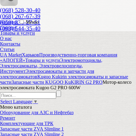
(068) 528-30-40
(068) 267-67-39
(050) 836-27-51
Корзина
Меню
(093) 544-35-40
Главная
Товары и услуги
О нас
Контакты
Статьи
UA Market
Харьков
Производственно-торговая компания
«АПОГЕЙ»
Товары и услуги
Электромотоциклы,
Электросамокаты, Электровелосипеды,
Инструмент
Электросамокаты и запчасти для
электросамокатов
Kugoo Kukirin электросамокаты и запасные
части
Запасные части KUGOO KuKIRIN G2 PRO
Мотор-колесо
электросамоката Kugoo G2 PRO 600W
Select Language
▼
Меню
каталога
Оборудование для АЗС и Нефтебаз
Ремонт
Комплектующие для ТРК
Запасные части ZVA Slimline 1
Запасные части ZVA Slimline 2