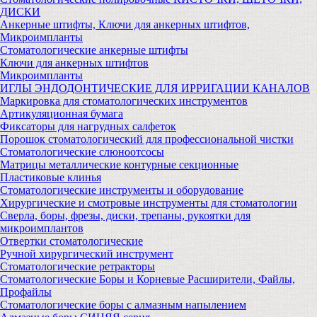
ДИСКИ
Анкерные штифты, Ключи для анкерных штифтов,
Микроимпланты
Стоматологические анкерные штифты
Ключи для анкерных штифтов
Микроимпланты
ИГЛЫ ЭНДОДОНТИЧЕСКИЕ ДЛЯ ИРРИГАЦИИ КАНАЛОВ
Маркировка для стоматологических инструментов
Артикуляционная бумага
Фиксаторы для нагрудных салфеток
Порошок стоматологический для профессиональной чистки
Стоматологические слюноотсосы
Матрицы металлические контурные секционные
Пластиковые клинья
Стоматологические инструменты и оборудование
Хирургические и смотровые инструменты для стоматологии
Сверла, боры, фрезы, диски, трепаны, рукоятки для
микроимплантов
Отвертки стоматологические
Ручной хирургический инструмент
Стоматологические ретракторы
Стоматологические Боры и Корневые Расширители, Файлы,
Профайлы
Стоматологические боры с алмазным напылением