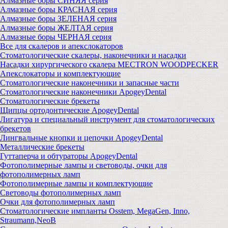
Алмазные боры СИНЯЯ серия
Алмазные боры КРАСНАЯ серия
Алмазные боры ЗЕЛЕНАЯ серия
Алмазные боры ЖЕЛТАЯ серия
Алмазные боры ЧЕРНАЯ серия
Все для скалеров и апекслокаторов
Стоматологические скалеры, наконечники и насадки
Насадки хирургического скалера MECTRON WOODPECKER
Апекслокаторы и комплектующие
Стоматологические наконечники и запасные части
Стоматологические наконечники ApogeyDental
Стоматологические брекеты
Щипцы ортодонтические ApogeyDental
Лигатура и специальный инструмент для стоматологических
брекетов
Лингвальные кнопки и цепочки ApogeyDental
Металлические брекеты
Гуттаперча и обтураторы ApogeyDental
Фотополимерные лампы и световоды, очки для
фотополимерных ламп
Фотополимерные лампы и комплектующие
Световоды фотополимерных ламп
Очки для фотополимерных ламп
Стоматологические импланты Osstem, MegaGen, Inno,
Straumann,NeoB