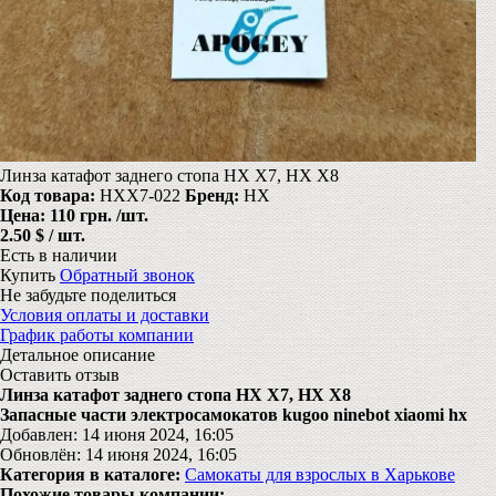
Линза катафот заднего стопа HX X7, HX X8
Код товара:
HXX7-022
Бренд:
HX
Цена:
110 грн.
/шт.
2.50 $ / шт.
Есть в наличии
Купить
Обратный звонок
Не забудьте поделиться
Условия оплаты и доставки
График работы компании
Детальное описание
Оставить отзыв
Линза катафот заднего стопа HX X7, HX X8
Запасные части электросамокатов kugoo ninebot xiaomi hx
Добавлен: 14 июня 2024, 16:05
Обновлён: 14 июня 2024, 16:05
Категория в каталоге:
Самокаты для взрослых в Харькове
Похожие товары компании: