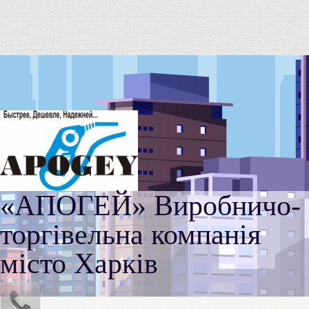
«АПОГЕЙ» Виробничо-
торгівельна компанія
місто Харків