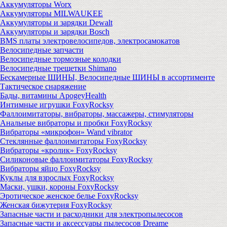
Аккумуляторы Worx
Аккумуляторы MILWAUKEE
Аккумуляторы и зарядки Dewalt
Аккумуляторы и зарядки Bosch
BMS платы электровелосипедов, электросамокатов
Велосипедные запчасти
Велосипедные тормозные колодки
Велосипедные трещетки Shimano
Бескамерные ШИНЫ, Велосипедные ШИНЫ в ассортименте
Тактическое снаряжение
Бады, витамины ApogeyHealth
Интимные игрушки FoxyRocksy
Фаллоимитаторы, вибраторы, массажеры, стимуляторы
Анальные вибраторы и пробки FoxyRocksy
Вибраторы «микрофон» Wand vibrator
Стеклянные фаллоимитаторы FoxyRocksy
Вибраторы «кролик» FoxyRocksy
Силиконовые фаллоимитаторы FoxyRocksy
Вибраторы яйцо FoxyRocksy
Куклы для взрослых FoxyRocksy
Маски, ушки, короны FoxyRocksy
Эротическое женское белье FoxyRocksy
Женская бижутерия FoxyRocksy
Запасные части и расходники для электропылесосов
Запасные части и аксессуары пылесосов Dreame