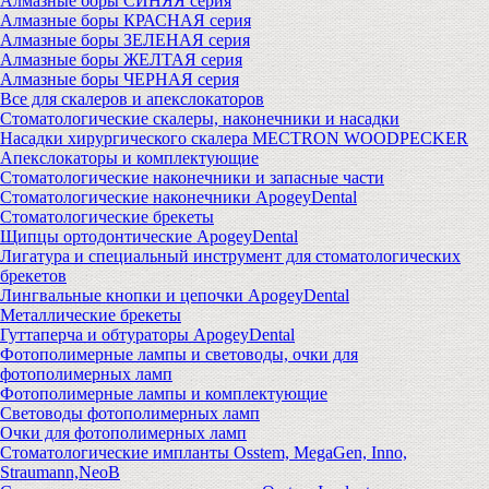
Алмазные боры СИНЯЯ серия
Алмазные боры КРАСНАЯ серия
Алмазные боры ЗЕЛЕНАЯ серия
Алмазные боры ЖЕЛТАЯ серия
Алмазные боры ЧЕРНАЯ серия
Все для скалеров и апекслокаторов
Стоматологические скалеры, наконечники и насадки
Насадки хирургического скалера MECTRON WOODPECKER
Апекслокаторы и комплектующие
Стоматологические наконечники и запасные части
Стоматологические наконечники ApogeyDental
Стоматологические брекеты
Щипцы ортодонтические ApogeyDental
Лигатура и специальный инструмент для стоматологических
брекетов
Лингвальные кнопки и цепочки ApogeyDental
Металлические брекеты
Гуттаперча и обтураторы ApogeyDental
Фотополимерные лампы и световоды, очки для
фотополимерных ламп
Фотополимерные лампы и комплектующие
Световоды фотополимерных ламп
Очки для фотополимерных ламп
Стоматологические импланты Osstem, MegaGen, Inno,
Straumann,NeoB