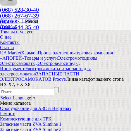
(068) 528-30-40
(068) 267-67-39
(050) 836-27-51
Корзина
Меню
(093) 544-35-40
Главная
Товары и услуги
О нас
Контакты
Статьи
UA Market
Харьков
Производственно-торговая компания
«АПОГЕЙ»
Товары и услуги
Электромотоциклы,
Электросамокаты, Электровелосипеды,
Инструмент
Электросамокаты и запчасти для
электросамокатов
ЗАПАСНЫЕ ЧАСТИ
ЭЛЕКТРОСАМОКАТОВ Proove
Линза катафот заднего стопа
HX X7, HX X8
Select Language
▼
Меню
каталога
Оборудование для АЗС и Нефтебаз
Ремонт
Комплектующие для ТРК
Запасные части ZVA Slimline 1
Запасные части ZVA Slimline 2