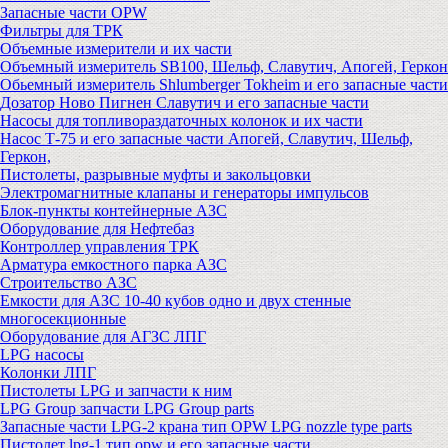
Запасные части OPW
Фильтры для ТРК
Объемные измерители и их части
Объемный измеритель SB100, Шельф, Славутич, Апогей, Геркон
Обьемный измеритель Shlumberger Tokheim и его запасные части
Дозатор Ново Пигнен Славутич и его запасные части
Насосы для топливораздаточных колонок и их части
Насос Т-75 и его запасные части Апогей, Славутич, Шельф,
Геркон,
Пистолеты, разрывные муфты и закольцовки
Электромагнитные клапаны и генераторы импульсов
Блок-пункты контейнерные АЗС
Оборудование для Нефтебаз
Контроллер управления ТРК
Арматура емкостного парка АЗС
Строительство АЗС
Емкости для АЗС 10-40 кубов одно и двух стенные
многосекционные
Оборудование для АГЗС ЛПГ
LPG насосы
Колонки ЛПГ
Пистолеты LPG и запчасти к ним
LPG Group запчасти LPG Group parts
Запасные части LPG-2 крана тип OPW LPG nozzle type parts
Пистолет lpg-1 тип opw и его запасные части