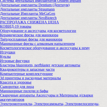
Система дентальных имплантатов Osstem Implant
Дентальные импланты Dentium (Дентиум)
Дентальные импланты Straumann
Дентальные Импланты MeGaGen
Дентальные импланты NeoBiotech
РАСПРОДАЖА СНИЖЕНА ЦЕНА
КОВИД-19 товары
Оборудование и аксессуары для косметологии
Керамические фрезы для маникюра
Твёрдосплавные фрезы для маникюра
Маникюрные фрезы с алмазным напылением
Косметологическое оборудование и аксессуары к нему
Игрушки
Куклы
Игровые фигурки
Бластеры blazestorm, nerfblaster детские автоматы
Квадрокоптеры и запасные части
Компьютерные комплектующие
3d принтеры и расходные материалы
Красота и здоровье
Сыворотки для лица
Маникюрные пилочи и бафы
Сварочные аппараты Аксессуары и Материалы д/сварки
аккумуляторов
Электромотоциклы, Электросамокаты, Электровелосипеды,