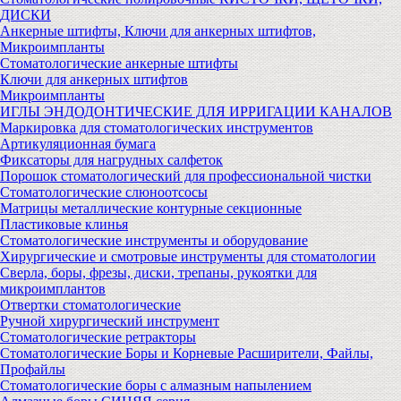
ДИСКИ
Анкерные штифты, Ключи для анкерных штифтов,
Микроимпланты
Стоматологические анкерные штифты
Ключи для анкерных штифтов
Микроимпланты
ИГЛЫ ЭНДОДОНТИЧЕСКИЕ ДЛЯ ИРРИГАЦИИ КАНАЛОВ
Маркировка для стоматологических инструментов
Артикуляционная бумага
Фиксаторы для нагрудных салфеток
Порошок стоматологический для профессиональной чистки
Стоматологические слюноотсосы
Матрицы металлические контурные секционные
Пластиковые клинья
Стоматологические инструменты и оборудование
Хирургические и смотровые инструменты для стоматологии
Сверла, боры, фрезы, диски, трепаны, рукоятки для
микроимплантов
Отвертки стоматологические
Ручной хирургический инструмент
Стоматологические ретракторы
Стоматологические Боры и Корневые Расширители, Файлы,
Профайлы
Стоматологические боры с алмазным напылением