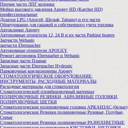
Прочие части ЛПГ колонки
Мойки высокого давления Apogey HD (Karcher HD)
профессиональные
Дозатор LPG (Апогей, Шельф, Tatsuno) и его части
Оборудование для гаражей и собственного учета топлива
Автоклимат Apogey
Автономные отопители 12, 24 В и их части Parking heaters
Запчасти Webasto
запчасти Eberspacher
Автономные отопители APOGEY
Ремонт автономок Ebersparher и Webasto
Запасные части Планар
Запасные части Eberspacher Hydronic
Парковочные кондиционеры Apogey
СТОМАТОЛОГИЧЕСКОЕ ОБОРУДОВАНИЕ,
ИНСТРУМЕНТЫ, РАСХОДНЫЕ МАТЕРИАЛЫ
Расходные материалы для стоматологии
Стоматологический пломбировочный материал
ПОЛИРОВОЧНЫЕ РЕЗИНКИ, АБРАЗИВНЫЕ ГОЛОВКИ,
ПОЛИРОВОЧНЫЕ ЩЕТКИ
Стоматологические полировочные головки АРКАНЗАС (белые)
Стоматологические Резинки полировочные Розовые, Голубые,
Серые
Стоматологические Резинки полировочные РАЗНОЦВЕТНЫЕ
Стоматологические полировочные КИСТОЧКИ, ЩЕТОЧКИ,