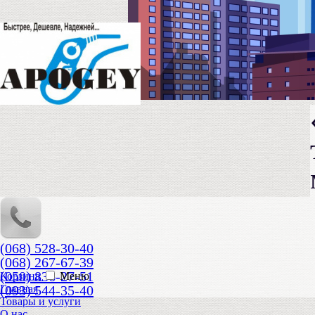
(068) 528-30-40
(068) 267-67-39
(050) 836-27-51
Корзина
Меню
(093) 544-35-40
Главная
Товары и услуги
О нас