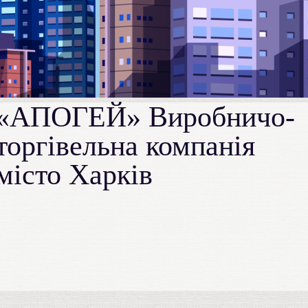
«АПОГЕЙ» Виробничо-
торгівельна компанія
місто Харків