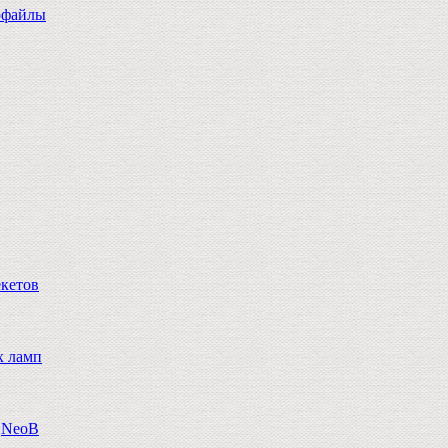
офайлы
екетов
х ламп
n,NeoB