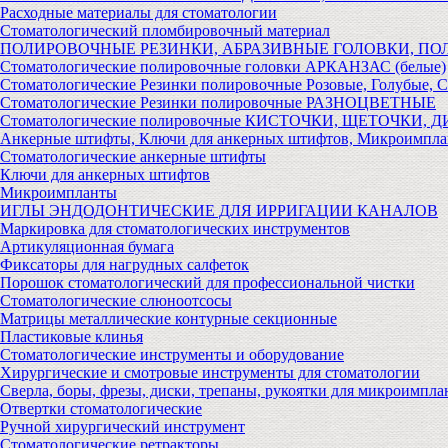
Расходные материалы для стоматологии
Стоматологический пломбировочный материал
ПОЛИРОВОЧНЫЕ РЕЗИНКИ, АБРАЗИВНЫЕ ГОЛОВКИ, П
Стоматологические полировочные головки АРКАНЗАС (белые)
Стоматологические Резинки полировочные Розовые, Голубые, 
Стоматологические Резинки полировочные РАЗНОЦВЕТНЫЕ
Стоматологические полировочные КИСТОЧКИ, ЩЕТОЧКИ, 
Анкерные штифты, Ключи для анкерных штифтов, Микроимпл
Стоматологические анкерные штифты
Ключи для анкерных штифтов
Микроимпланты
ИГЛЫ ЭНДОДОНТИЧЕСКИЕ ДЛЯ ИРРИГАЦИИ КАНАЛОВ
Маркировка для стоматологических инструментов
Артикуляционная бумага
Фиксаторы для нагрудных салфеток
Порошок стоматологический для профессиональной чистки
Стоматологические слюноотсосы
Матрицы металлические контурные секционные
Пластиковые клинья
Стоматологические инструменты и оборудование
Хирургические и смотровые инструменты для стоматологии
Сверла, боры, фрезы, диски, трепаны, рукоятки для микроимпла
Отвертки стоматологические
Ручной хирургический инструмент
Стоматологические ретракторы