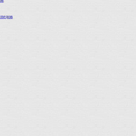
ов
педов