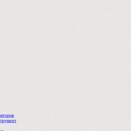
ляторов
струмент