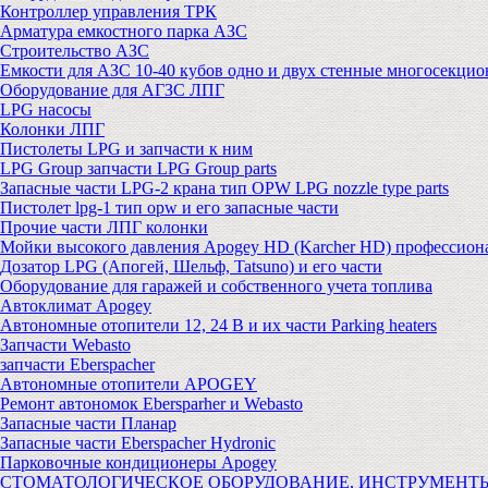
Контроллер управления ТРК
Арматура емкостного парка АЗС
Строительство АЗС
Емкости для АЗС 10-40 кубов одно и двух стенные многосекци
Оборудование для АГЗС ЛПГ
LPG насосы
Колонки ЛПГ
Пистолеты LPG и запчасти к ним
LPG Group запчасти LPG Group parts
Запасные части LPG-2 крана тип OPW LPG nozzle type parts
Пистолет lpg-1 тип opw и его запасные части
Прочие части ЛПГ колонки
Мойки высокого давления Apogey HD (Karcher HD) профессион
Дозатор LPG (Апогей, Шельф, Tatsuno) и его части
Оборудование для гаражей и собственного учета топлива
Автоклимат Apogey
Автономные отопители 12, 24 В и их части Parking heaters
Запчасти Webasto
запчасти Eberspacher
Автономные отопители APOGEY
Ремонт автономок Ebersparher и Webasto
Запасные части Планар
Запасные части Eberspacher Hydronic
Парковочные кондиционеры Apogey
СТОМАТОЛОГИЧЕСКОЕ ОБОРУДОВАНИЕ, ИНСТРУМЕНТ