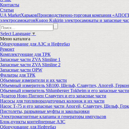
Контакты
Статьи
UA Market
Харьков
Производственно-торговая компания «АПО
электросамокатов
Kugoo Kukirin электросамокаты и запасные ча
Select Language
▼
Меню
каталога
Оборудование для АЗС и Нефтебаз
Ремонт
Комплектующие для ТРК
Запасные части ZVA Slimline 1
Запасные части ZVA Slimline 2
Запасные части OPW
Фильтры для ТРК
Объемные измерители и их части
Объемный измеритель SB100, Шельф, Славутич, Апогей, Геркон
Обьемный измеритель Shlumberger Tokheim и его запасные части
Дозатор Ново Пигнен Славутич и его запасные части
Насосы для топливораздаточных колонок и их части
Насос Т-75 и его запасные части Апогей, Славутич, Шельф, Герк
Пистолеты, разрывные муфты и закольцовки
Электромагнитные клапаны и генераторы импульсов
Блок-пункты контейнерные АЗС
Оборудование для Нефтебаз