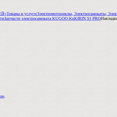
ГЕЙ»
Товары и услуги
Электромотоциклы, Электросамокаты, Элек
сти
Запчасти электросамоката KUGOO KuKIRIN S1 PRO
Накладки
он,