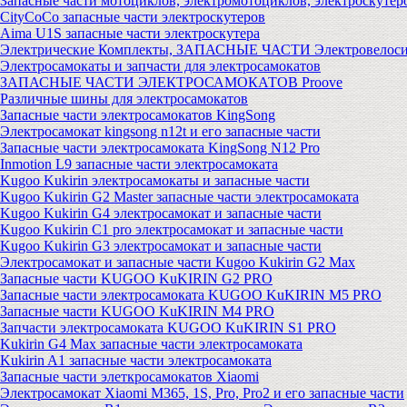
Запасные части мотоциклов, электромотоциклов, электроскутер
CityCoCo запасные части электроскутеров
Aima U1S запасные части электроскутера
Электрические Комплекты, ЗАПАСНЫЕ ЧАСТИ Электровелоси
Электросамокаты и запчасти для электросамокатов
ЗАПАСНЫЕ ЧАСТИ ЭЛЕКТРОСАМОКАТОВ Proove
Различные шины для электросамокатов
Запасные части электросамокатов KingSong
Электросамокат kingsong n12t и его запасные части
Запасные части электросамоката KingSong N12 Pro
Inmotion L9 запасные части электросамоката
Kugoo Kukirin электросамокаты и запасные части
Kugoo Kukirin G2 Master запасные части электросамоката
Kugoo Kukirin G4 электросамокат и запасные части
Kugoo Kukirin C1 pro электросамокат и запасные части
Kugoo Kukirin G3 электросамокат и запасные части
Электросамокат и запасные части Kugoo Kukirin G2 Max
Запасные части KUGOO KuKIRIN G2 PRO
Запасные части электросамоката KUGOO KuKIRIN M5 PRO
Запасные части KUGOO KuKIRIN M4 PRO
Запчасти электросамоката KUGOO KuKIRIN S1 PRO
Kukirin G4 Max запасные части электросамоката
Kukirin A1 запасные части электросамоката
Запасные части элеткросамокатов Xiaomi
Электросамокат Xiaomi M365, 1S, Pro, Pro2 и его запасные части