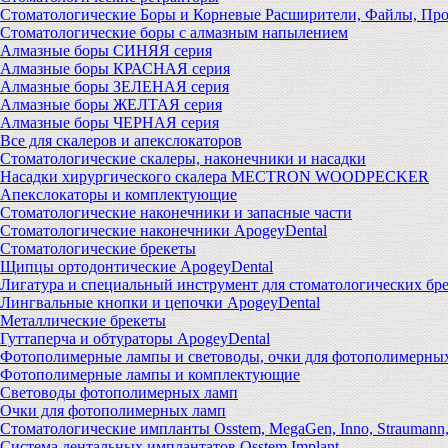
Стоматологические Боры и Корневые Расширители, Файлы, Пр
Стоматологические боры с алмазным напылением
Алмазные боры СИНЯЯ серия
Алмазные боры КРАСНАЯ серия
Алмазные боры ЗЕЛЕНАЯ серия
Алмазные боры ЖЕЛТАЯ серия
Алмазные боры ЧЕРНАЯ серия
Все для скалеров и апекслокаторов
Стоматологические скалеры, наконечники и насадки
Насадки хирургического скалера MECTRON WOODPECKER
Апекслокаторы и комплектующие
Стоматологические наконечники и запасные части
Стоматологические наконечники ApogeyDental
Стоматологические брекеты
Щипцы ортодонтические ApogeyDental
Лигатура и специальный инструмент для стоматологических бр
Лингвальные кнопки и цепочки ApogeyDental
Металлические брекеты
Гуттаперча и обтураторы ApogeyDental
Фотополимерные лампы и световоды, очки для фотополимерны
Фотополимерные лампы и комплектующие
Световоды фотополимерных ламп
Очки для фотополимерных ламп
Стоматологические импланты Osstem, MegaGen, Inno, Strauman
Система дентальных имплантатов Osstem Implant