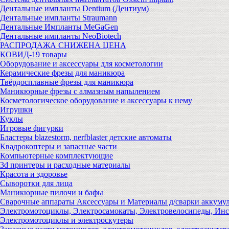
Дентальные импланты Dentium (Дентиум)
Дентальные импланты Straumann
Дентальные Импланты MeGaGen
Дентальные импланты NeoBiotech
РАСПРОДАЖА СНИЖЕНА ЦЕНА
КОВИД-19 товары
Оборудование и аксессуары для косметологии
Керамические фрезы для маникюра
Твёрдосплавные фрезы для маникюра
Маникюрные фрезы с алмазным напылением
Косметологическое оборудование и аксессуары к нему
Игрушки
Куклы
Игровые фигурки
Бластеры blazestorm, nerfblaster детские автоматы
Квадрокоптеры и запасные части
Компьютерные комплектующие
3d принтеры и расходные материалы
Красота и здоровье
Сыворотки для лица
Маникюрные пилочи и бафы
Сварочные аппараты Аксессуары и Материалы д/сварки аккуму
Электромотоциклы, Электросамокаты, Электровелосипеды, Ин
Электромотоциклы и электроскутеры