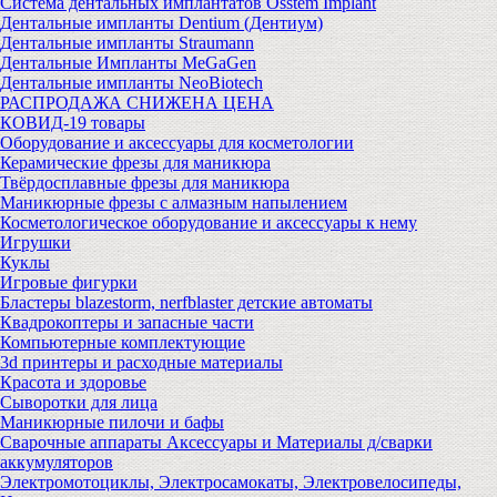
Система дентальных имплантатов Osstem Implant
Дентальные импланты Dentium (Дентиум)
Дентальные импланты Straumann
Дентальные Импланты MeGaGen
Дентальные импланты NeoBiotech
РАСПРОДАЖА СНИЖЕНА ЦЕНА
КОВИД-19 товары
Оборудование и аксессуары для косметологии
Керамические фрезы для маникюра
Твёрдосплавные фрезы для маникюра
Маникюрные фрезы с алмазным напылением
Косметологическое оборудование и аксессуары к нему
Игрушки
Куклы
Игровые фигурки
Бластеры blazestorm, nerfblaster детские автоматы
Квадрокоптеры и запасные части
Компьютерные комплектующие
3d принтеры и расходные материалы
Красота и здоровье
Сыворотки для лица
Маникюрные пилочи и бафы
Сварочные аппараты Аксессуары и Материалы д/сварки
аккумуляторов
Электромотоциклы, Электросамокаты, Электровелосипеды,