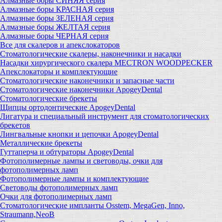
Алмазные боры СИНЯЯ серия
Алмазные боры КРАСНАЯ серия
Алмазные боры ЗЕЛЕНАЯ серия
Алмазные боры ЖЕЛТАЯ серия
Алмазные боры ЧЕРНАЯ серия
Все для скалеров и апекслокаторов
Стоматологические скалеры, наконечники и насадки
Насадки хирургического скалера MECTRON WOODPECKER
Апекслокаторы и комплектующие
Стоматологические наконечники и запасные части
Стоматологические наконечники ApogeyDental
Стоматологические брекеты
Щипцы ортодонтические ApogeyDental
Лигатура и специальный инструмент для стоматологических
брекетов
Лингвальные кнопки и цепочки ApogeyDental
Металлические брекеты
Гуттаперча и обтураторы ApogeyDental
Фотополимерные лампы и световоды, очки для
фотополимерных ламп
Фотополимерные лампы и комплектующие
Световоды фотополимерных ламп
Очки для фотополимерных ламп
Стоматологические импланты Osstem, MegaGen, Inno,
Straumann,NeoB