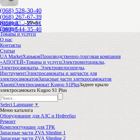
(068) 528-30-40
(068) 267-67-39
(050) 836-27-51
Корзина
Меню
(093) 544-35-40
Главная
Товары и услуги
О нас
Контакты
Статьи
UA Market
Харьков
Производственно-торговая компания
«АПОГЕЙ»
Товары и услуги
Электромотоциклы,
Электросамокаты, Электровелосипеды,
Инструмент
Электросамокаты и запчасти для
электросамокатов
Запасные части элеткросамокатов
Xiaomi
Электросамокат Kugoo S1Plus
Заднее крыло
электросамоката Kugoo S1 Plus
Select Language
▼
Меню
каталога
Оборудование для АЗС и Нефтебаз
Ремонт
Комплектующие для ТРК
Запасные части ZVA Slimline 1
Запасные части ZVA Slimline 2