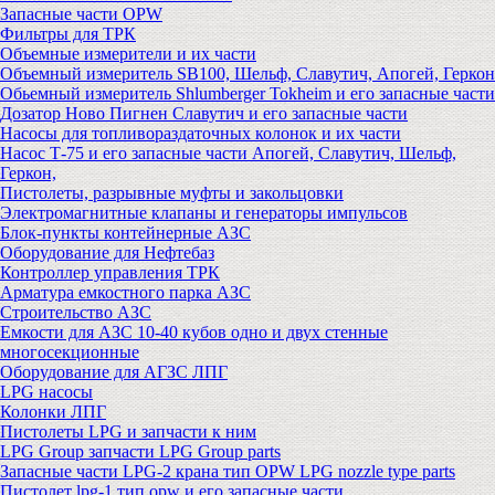
Запасные части OPW
Фильтры для ТРК
Объемные измерители и их части
Объемный измеритель SB100, Шельф, Славутич, Апогей, Геркон
Обьемный измеритель Shlumberger Tokheim и его запасные части
Дозатор Ново Пигнен Славутич и его запасные части
Насосы для топливораздаточных колонок и их части
Насос Т-75 и его запасные части Апогей, Славутич, Шельф,
Геркон,
Пистолеты, разрывные муфты и закольцовки
Электромагнитные клапаны и генераторы импульсов
Блок-пункты контейнерные АЗС
Оборудование для Нефтебаз
Контроллер управления ТРК
Арматура емкостного парка АЗС
Строительство АЗС
Емкости для АЗС 10-40 кубов одно и двух стенные
многосекционные
Оборудование для АГЗС ЛПГ
LPG насосы
Колонки ЛПГ
Пистолеты LPG и запчасти к ним
LPG Group запчасти LPG Group parts
Запасные части LPG-2 крана тип OPW LPG nozzle type parts
Пистолет lpg-1 тип opw и его запасные части