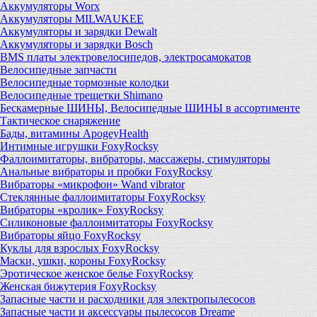
Аккумуляторы Worx
Аккумуляторы MILWAUKEE
Аккумуляторы и зарядки Dewalt
Аккумуляторы и зарядки Bosch
BMS платы электровелосипедов, электросамокатов
Велосипедные запчасти
Велосипедные тормозные колодки
Велосипедные трещетки Shimano
Бескамерные ШИНЫ, Велосипедные ШИНЫ в ассортименте
Тактическое снаряжение
Бады, витамины ApogeyHealth
Интимные игрушки FoxyRocksy
Фаллоимитаторы, вибраторы, массажеры, стимуляторы
Анальные вибраторы и пробки FoxyRocksy
Вибраторы «микрофон» Wand vibrator
Стеклянные фаллоимитаторы FoxyRocksy
Вибраторы «кролик» FoxyRocksy
Силиконовые фаллоимитаторы FoxyRocksy
Вибраторы яйцо FoxyRocksy
Куклы для взрослых FoxyRocksy
Маски, ушки, короны FoxyRocksy
Эротическое женское белье FoxyRocksy
Женская бижутерия FoxyRocksy
Запасные части и расходники для электропылесосов
Запасные части и аксессуары пылесосов Dreame