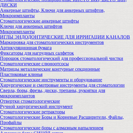
ДИСКИ
Анкерные штифты, Ключи для анкерных штифтов,
Микроимпланты
Стоматологические анкерные штифты
Ключи для анкерных штифтов
Микроимпланты
ИГЛЫ ЭНДОДОНТИЧЕСКИЕ ДЛЯ ИРРИГАЦИИ КАНАЛОВ
Маркировка для стоматологических инструментов
Артикуляционная бумага
Фиксаторы для нагрудных салфеток
Порошок стоматологический для профессиональной чистки
Стоматологические слюноотсосы
Матрицы металлические контурные секционные
Пластиковые клинья
Стоматологические инструменты и оборудование
Хирургические и смотровые инструменты для стоматологии
Сверла, боры, фрезы, диски, трепаны, рукоятки для
микроимплантов
Отвертки стоматологические
Ручной хирургический инструмент
Стоматологические ретракторы
Стоматологические Боры и Корневые Расширители, Файлы,
Профайлы
Стоматологические боры с алмазным напылением