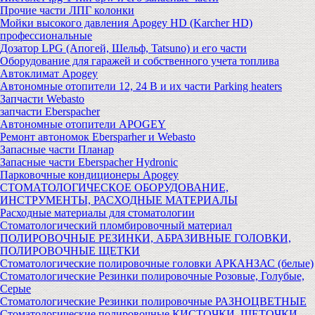
Прочие части ЛПГ колонки
Мойки высокого давления Apogey HD (Karcher HD)
профессиональные
Дозатор LPG (Апогей, Шельф, Tatsuno) и его части
Оборудование для гаражей и собственного учета топлива
Автоклимат Apogey
Автономные отопители 12, 24 В и их части Parking heaters
Запчасти Webasto
запчасти Eberspacher
Автономные отопители APOGEY
Ремонт автономок Ebersparher и Webasto
Запасные части Планар
Запасные части Eberspacher Hydronic
Парковочные кондиционеры Apogey
СТОМАТОЛОГИЧЕСКОЕ ОБОРУДОВАНИЕ,
ИНСТРУМЕНТЫ, РАСХОДНЫЕ МАТЕРИАЛЫ
Расходные материалы для стоматологии
Стоматологический пломбировочный материал
ПОЛИРОВОЧНЫЕ РЕЗИНКИ, АБРАЗИВНЫЕ ГОЛОВКИ,
ПОЛИРОВОЧНЫЕ ЩЕТКИ
Стоматологические полировочные головки АРКАНЗАС (белые)
Стоматологические Резинки полировочные Розовые, Голубые,
Серые
Стоматологические Резинки полировочные РАЗНОЦВЕТНЫЕ
Стоматологические полировочные КИСТОЧКИ, ЩЕТОЧКИ,