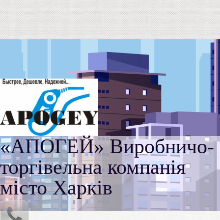
«АПОГЕЙ» Виробничо-
торгівельна компанія
місто Харків