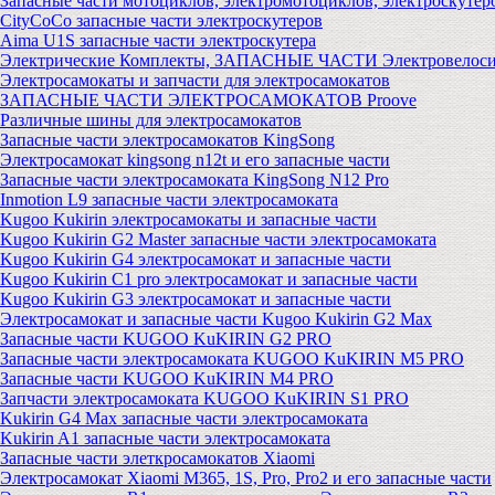
Запасные части мотоциклов, электромотоциклов, электроскутер
CityCoCo запасные части электроскутеров
Aima U1S запасные части электроскутера
Электрические Комплекты, ЗАПАСНЫЕ ЧАСТИ Электровелоси
Электросамокаты и запчасти для электросамокатов
ЗАПАСНЫЕ ЧАСТИ ЭЛЕКТРОСАМОКАТОВ Proove
Различные шины для электросамокатов
Запасные части электросамокатов KingSong
Электросамокат kingsong n12t и его запасные части
Запасные части электросамоката KingSong N12 Pro
Inmotion L9 запасные части электросамоката
Kugoo Kukirin электросамокаты и запасные части
Kugoo Kukirin G2 Master запасные части электросамоката
Kugoo Kukirin G4 электросамокат и запасные части
Kugoo Kukirin C1 pro электросамокат и запасные части
Kugoo Kukirin G3 электросамокат и запасные части
Электросамокат и запасные части Kugoo Kukirin G2 Max
Запасные части KUGOO KuKIRIN G2 PRO
Запасные части электросамоката KUGOO KuKIRIN M5 PRO
Запасные части KUGOO KuKIRIN M4 PRO
Запчасти электросамоката KUGOO KuKIRIN S1 PRO
Kukirin G4 Max запасные части электросамоката
Kukirin A1 запасные части электросамоката
Запасные части элеткросамокатов Xiaomi
Электросамокат Xiaomi M365, 1S, Pro, Pro2 и его запасные части