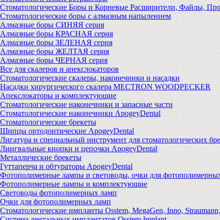
Стоматологические Боры и Корневые Расширители, Файлы, Пр
Стоматологические боры с алмазным напылением
Алмазные боры СИНЯЯ серия
Алмазные боры КРАСНАЯ серия
Алмазные боры ЗЕЛЕНАЯ серия
Алмазные боры ЖЕЛТАЯ серия
Алмазные боры ЧЕРНАЯ серия
Все для скалеров и апекслокаторов
Стоматологические скалеры, наконечники и насадки
Насадки хирургического скалера MECTRON WOODPECKER
Апекслокаторы и комплектующие
Стоматологические наконечники и запасные части
Стоматологические наконечники ApogeyDental
Стоматологические брекеты
Щипцы ортодонтические ApogeyDental
Лигатура и специальный инструмент для стоматологических бр
Лингвальные кнопки и цепочки ApogeyDental
Металлические брекеты
Гуттаперча и обтураторы ApogeyDental
Фотополимерные лампы и световоды, очки для фотополимерны
Фотополимерные лампы и комплектующие
Световоды фотополимерных ламп
Очки для фотополимерных ламп
Стоматологические импланты Osstem, MegaGen, Inno, Strauman
Система дентальных имплантатов Osstem Implant