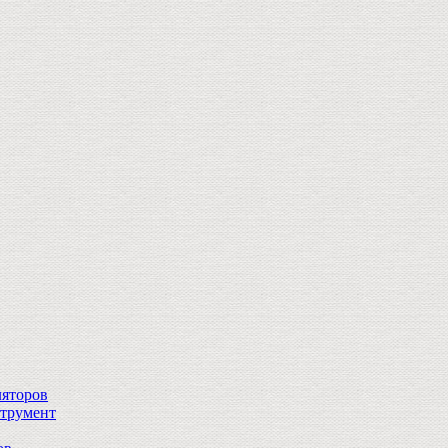
ляторов
струмент