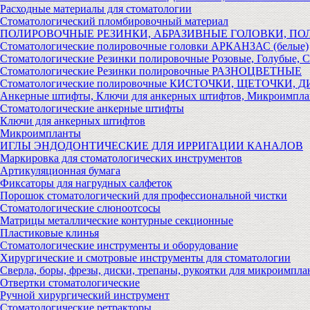
Расходные материалы для стоматологии
Стоматологический пломбировочный материал
ПОЛИРОВОЧНЫЕ РЕЗИНКИ, АБРАЗИВНЫЕ ГОЛОВКИ, П
Стоматологические полировочные головки АРКАНЗАС (белые)
Стоматологические Резинки полировочные Розовые, Голубые, 
Стоматологические Резинки полировочные РАЗНОЦВЕТНЫЕ
Стоматологические полировочные КИСТОЧКИ, ЩЕТОЧКИ, 
Анкерные штифты, Ключи для анкерных штифтов, Микроимпл
Стоматологические анкерные штифты
Ключи для анкерных штифтов
Микроимпланты
ИГЛЫ ЭНДОДОНТИЧЕСКИЕ ДЛЯ ИРРИГАЦИИ КАНАЛОВ
Маркировка для стоматологических инструментов
Артикуляционная бумага
Фиксаторы для нагрудных салфеток
Порошок стоматологический для профессиональной чистки
Стоматологические слюноотсосы
Матрицы металлические контурные секционные
Пластиковые клинья
Стоматологические инструменты и оборудование
Хирургические и смотровые инструменты для стоматологии
Сверла, боры, фрезы, диски, трепаны, рукоятки для микроимпла
Отвертки стоматологические
Ручной хирургический инструмент
Стоматологические ретракторы