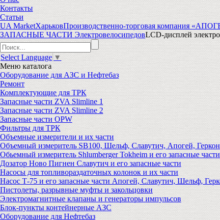
Контакты
Статьи
UA Market
Харьков
Производственно-торговая компания «АПО
ЗАПАСНЫЕ ЧАСТИ Электровелосипедов
LCD-дисплей электро
Select Language
▼
Меню
каталога
Оборудование для АЗС и Нефтебаз
Ремонт
Комплектующие для ТРК
Запасные части ZVA Slimline 1
Запасные части ZVA Slimline 2
Запасные части OPW
Фильтры для ТРК
Объемные измерители и их части
Объемный измеритель SB100, Шельф, Славутич, Апогей, Геркон
Обьемный измеритель Shlumberger Tokheim и его запасные части
Дозатор Ново Пигнен Славутич и его запасные части
Насосы для топливораздаточных колонок и их части
Насос Т-75 и его запасные части Апогей, Славутич, Шельф, Герк
Пистолеты, разрывные муфты и закольцовки
Электромагнитные клапаны и генераторы импульсов
Блок-пункты контейнерные АЗС
Оборудование для Нефтебаз