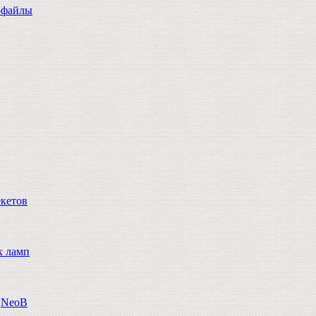
офайлы
екетов
х ламп
n,NeoB