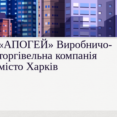
«АПОГЕЙ» Виробничо-
торгівельна компанія
місто Харків