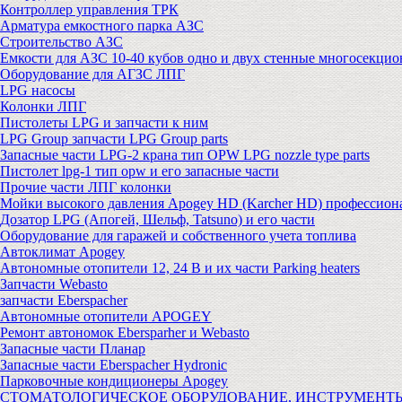
Контроллер управления ТРК
Арматура емкостного парка АЗС
Строительство АЗС
Емкости для АЗС 10-40 кубов одно и двух стенные многосекци
Оборудование для АГЗС ЛПГ
LPG насосы
Колонки ЛПГ
Пистолеты LPG и запчасти к ним
LPG Group запчасти LPG Group parts
Запасные части LPG-2 крана тип OPW LPG nozzle type parts
Пистолет lpg-1 тип opw и его запасные части
Прочие части ЛПГ колонки
Мойки высокого давления Apogey HD (Karcher HD) профессион
Дозатор LPG (Апогей, Шельф, Tatsuno) и его части
Оборудование для гаражей и собственного учета топлива
Автоклимат Apogey
Автономные отопители 12, 24 В и их части Parking heaters
Запчасти Webasto
запчасти Eberspacher
Автономные отопители APOGEY
Ремонт автономок Ebersparher и Webasto
Запасные части Планар
Запасные части Eberspacher Hydronic
Парковочные кондиционеры Apogey
СТОМАТОЛОГИЧЕСКОЕ ОБОРУДОВАНИЕ, ИНСТРУМЕНТ