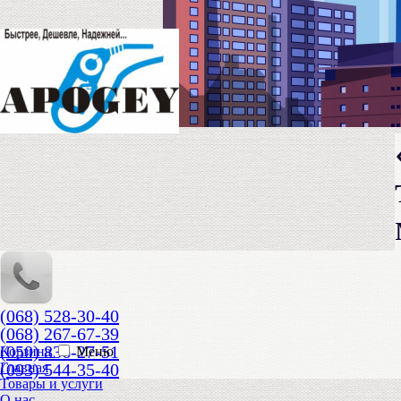
(068) 528-30-40
(068) 267-67-39
(050) 836-27-51
Корзина
Меню
(093) 544-35-40
Главная
Товары и услуги
О нас