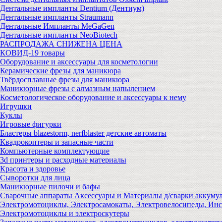
Дентальные импланты Dentium (Дентиум)
Дентальные импланты Straumann
Дентальные Импланты MeGaGen
Дентальные импланты NeoBiotech
РАСПРОДАЖА СНИЖЕНА ЦЕНА
КОВИД-19 товары
Оборудование и аксессуары для косметологии
Керамические фрезы для маникюра
Твёрдосплавные фрезы для маникюра
Маникюрные фрезы с алмазным напылением
Косметологическое оборудование и аксессуары к нему
Игрушки
Куклы
Игровые фигурки
Бластеры blazestorm, nerfblaster детские автоматы
Квадрокоптеры и запасные части
Компьютерные комплектующие
3d принтеры и расходные материалы
Красота и здоровье
Сыворотки для лица
Маникюрные пилочи и бафы
Сварочные аппараты Аксессуары и Материалы д/сварки аккуму
Электромотоциклы, Электросамокаты, Электровелосипеды, Ин
Электромотоциклы и электроскутеры