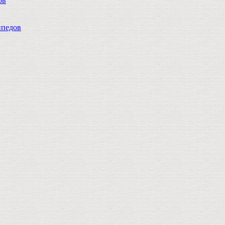
ов
педов