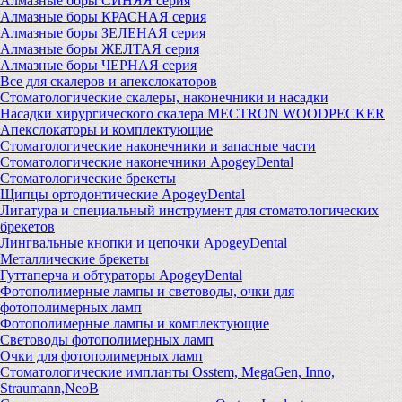
Алмазные боры СИНЯЯ серия
Алмазные боры КРАСНАЯ серия
Алмазные боры ЗЕЛЕНАЯ серия
Алмазные боры ЖЕЛТАЯ серия
Алмазные боры ЧЕРНАЯ серия
Все для скалеров и апекслокаторов
Стоматологические скалеры, наконечники и насадки
Насадки хирургического скалера MECTRON WOODPECKER
Апекслокаторы и комплектующие
Стоматологические наконечники и запасные части
Стоматологические наконечники ApogeyDental
Стоматологические брекеты
Щипцы ортодонтические ApogeyDental
Лигатура и специальный инструмент для стоматологических
брекетов
Лингвальные кнопки и цепочки ApogeyDental
Металлические брекеты
Гуттаперча и обтураторы ApogeyDental
Фотополимерные лампы и световоды, очки для
фотополимерных ламп
Фотополимерные лампы и комплектующие
Световоды фотополимерных ламп
Очки для фотополимерных ламп
Стоматологические импланты Osstem, MegaGen, Inno,
Straumann,NeoB