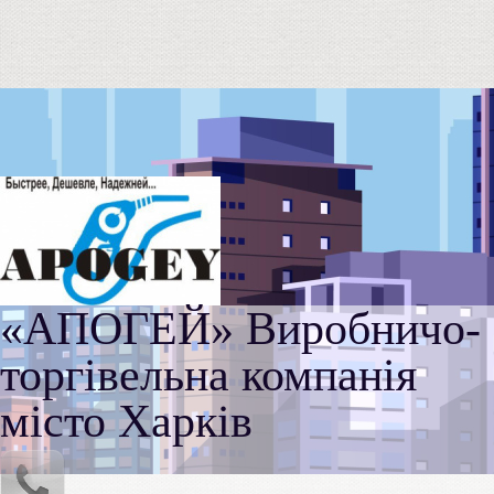
«АПОГЕЙ» Виробничо-
торгівельна компанія
місто Харків