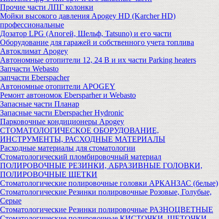
Прочие части ЛПГ колонки
Мойки высокого давления Apogey HD (Karcher HD)
профессиональные
Дозатор LPG (Апогей, Шельф, Tatsuno) и его части
Оборудование для гаражей и собственного учета топлива
Автоклимат Apogey
Автономные отопители 12, 24 В и их части Parking heaters
Запчасти Webasto
запчасти Eberspacher
Автономные отопители APOGEY
Ремонт автономок Ebersparher и Webasto
Запасные части Планар
Запасные части Eberspacher Hydronic
Парковочные кондиционеры Apogey
СТОМАТОЛОГИЧЕСКОЕ ОБОРУДОВАНИЕ,
ИНСТРУМЕНТЫ, РАСХОДНЫЕ МАТЕРИАЛЫ
Расходные материалы для стоматологии
Стоматологический пломбировочный материал
ПОЛИРОВОЧНЫЕ РЕЗИНКИ, АБРАЗИВНЫЕ ГОЛОВКИ,
ПОЛИРОВОЧНЫЕ ЩЕТКИ
Стоматологические полировочные головки АРКАНЗАС (белые)
Стоматологические Резинки полировочные Розовые, Голубые,
Серые
Стоматологические Резинки полировочные РАЗНОЦВЕТНЫЕ
Стоматологические полировочные КИСТОЧКИ, ЩЕТОЧКИ,