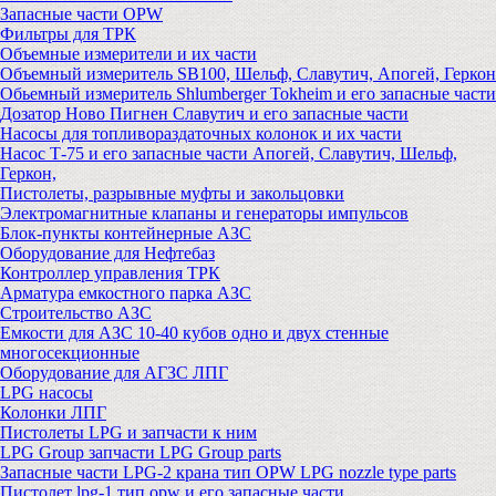
Запасные части OPW
Фильтры для ТРК
Объемные измерители и их части
Объемный измеритель SB100, Шельф, Славутич, Апогей, Геркон
Обьемный измеритель Shlumberger Tokheim и его запасные части
Дозатор Ново Пигнен Славутич и его запасные части
Насосы для топливораздаточных колонок и их части
Насос Т-75 и его запасные части Апогей, Славутич, Шельф,
Геркон,
Пистолеты, разрывные муфты и закольцовки
Электромагнитные клапаны и генераторы импульсов
Блок-пункты контейнерные АЗС
Оборудование для Нефтебаз
Контроллер управления ТРК
Арматура емкостного парка АЗС
Строительство АЗС
Емкости для АЗС 10-40 кубов одно и двух стенные
многосекционные
Оборудование для АГЗС ЛПГ
LPG насосы
Колонки ЛПГ
Пистолеты LPG и запчасти к ним
LPG Group запчасти LPG Group parts
Запасные части LPG-2 крана тип OPW LPG nozzle type parts
Пистолет lpg-1 тип opw и его запасные части