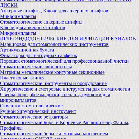
ДИСКИ
Анкерные штифты, Ключи для анкерных штифтов,
Микроимпланты
Стоматологические анкерные штифты
Ключи для анкерных штифтов
Микроимпланты
ИГЛЫ ЭНДОДОНТИЧЕСКИЕ ДЛЯ ИРРИГАЦИИ КАНАЛОВ
Маркировка для стоматологических инструментов
Артикуляционная бумага
Фиксаторы для нагрудных салфеток
Порошок стоматологический для профессиональной чистки
Стоматологические слюноотсосы
Матрицы металлические контурные секционные
Пластиковые клинья
Стоматологические инструменты и оборудование
Хирургические и смотровые инструменты для стоматологии
Сверла, боры, фрезы, диски, трепаны, рукоятки для
микроимплантов
Отвертки стоматологические
Ручной хирургический инструмент
Стоматологические ретракторы
Стоматологические Боры и Корневые Расширители, Файлы,
Профайлы
Стоматологические боры с алмазным напылением