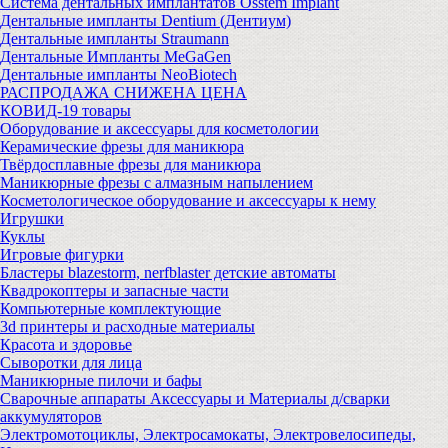
Система дентальных имплантатов Osstem Implant
Дентальные импланты Dentium (Дентиум)
Дентальные импланты Straumann
Дентальные Импланты MeGaGen
Дентальные импланты NeoBiotech
РАСПРОДАЖА СНИЖЕНА ЦЕНА
КОВИД-19 товары
Оборудование и аксессуары для косметологии
Керамические фрезы для маникюра
Твёрдосплавные фрезы для маникюра
Маникюрные фрезы с алмазным напылением
Косметологическое оборудование и аксессуары к нему
Игрушки
Куклы
Игровые фигурки
Бластеры blazestorm, nerfblaster детские автоматы
Квадрокоптеры и запасные части
Компьютерные комплектующие
3d принтеры и расходные материалы
Красота и здоровье
Сыворотки для лица
Маникюрные пилочи и бафы
Сварочные аппараты Аксессуары и Материалы д/сварки
аккумуляторов
Электромотоциклы, Электросамокаты, Электровелосипеды,