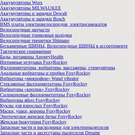
Аккумуляторы Worx
Аккумуляторы MILWAUKEE
Аккумуляторы и зарядки Dewalt
Аккумуляторы и зарядки Bosch
BMS платы электровелосипедов, электросамокатов
Велосипедные запчасти
Велосипедные тормозные колодки
Велосипедные трещетки Shimano
Бескамерные ШИНЫ, Велосипедные ШИНЫ в ассортименте
Тактическое снаряжение
Бады, витамины ApogeyHealth
Интимные игрушки FoxyRocksy
Фаллоимитаторы, вибраторы, массажеры, стимуляторы
Анальные вибраторы и пробки FoxyRocksy
Вибраторы «микрофон» Wand vibrator
Стеклянные фаллоимитаторы FoxyRocksy
Вибраторы «кролик» FoxyRocksy
Силиконовые фаллоимитаторы FoxyRocksy
Вибраторы яйцо FoxyRocksy
Куклы для взрослых FoxyRocksy
Маски, ушки, короны FoxyRocksy
Эротическое женское белье FoxyRocksy
Женская бижутерия FoxyRocksy
Запасные части и расходники для электропылесосов
Запасные части и аксессуары пылесосов Dreame