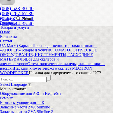
(068) 528-30-40
(068) 267-67-39
(050) 836-27-51
Корзина
Меню
(093) 544-35-40
Главная
Товары и услуги
О нас
Контакты
Статьи
UA Market
Харьков
Производственно-торговая компания
«АПОГЕЙ»
Товары и услуги
СТОМАТОЛОГИЧЕСКОЕ
ОБОРУДОВАНИЕ, ИНСТРУМЕНТЫ, РАСХОДНЫЕ
МАТЕРИАЛЫ
Все для скалеров и
апекслокаторов
Стоматологические скалеры, наконечники и
насадки
Насадки хирургического скалера MECTRON
WOODPECKER
Насадка для хирургического скалера UC2
Select Language
▼
Меню
каталога
Оборудование для АЗС и Нефтебаз
Ремонт
Комплектующие для ТРК
Запасные части ZVA Slimline 1
Запасные части ZVA Slimline 2