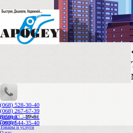
(068) 528-30-40
(068) 267-67-39
(050) 836-27-51
Корзина
Меню
(093) 544-35-40
Главная
Товары и услуги
О нас