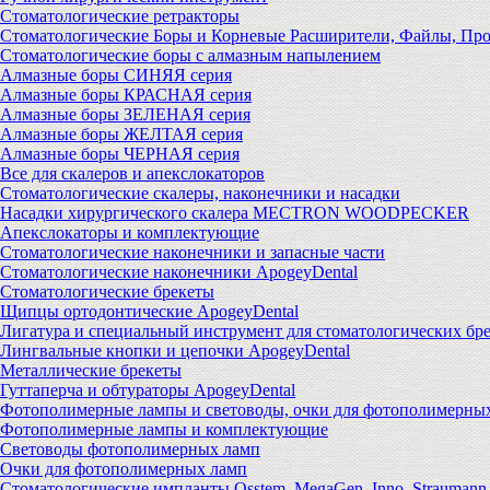
Стоматологические ретракторы
Стоматологические Боры и Корневые Расширители, Файлы, Пр
Стоматологические боры с алмазным напылением
Алмазные боры СИНЯЯ серия
Алмазные боры КРАСНАЯ серия
Алмазные боры ЗЕЛЕНАЯ серия
Алмазные боры ЖЕЛТАЯ серия
Алмазные боры ЧЕРНАЯ серия
Все для скалеров и апекслокаторов
Стоматологические скалеры, наконечники и насадки
Насадки хирургического скалера MECTRON WOODPECKER
Апекслокаторы и комплектующие
Стоматологические наконечники и запасные части
Стоматологические наконечники ApogeyDental
Стоматологические брекеты
Щипцы ортодонтические ApogeyDental
Лигатура и специальный инструмент для стоматологических бр
Лингвальные кнопки и цепочки ApogeyDental
Металлические брекеты
Гуттаперча и обтураторы ApogeyDental
Фотополимерные лампы и световоды, очки для фотополимерны
Фотополимерные лампы и комплектующие
Световоды фотополимерных ламп
Очки для фотополимерных ламп
Стоматологические импланты Osstem, MegaGen, Inno, Strauman