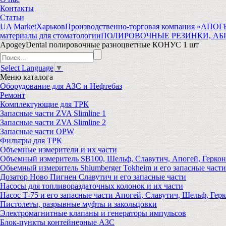
Контакты
Статьи
UA Market
Харьков
Производственно-торговая компания «АПО
материалы для стоматологии
ПОЛИРОВОЧНЫЕ РЕЗИНКИ, АБ
ApogeyDental полировочные разноцветные КОНУС 1 шт
Select Language
▼
Меню
каталога
Оборудование для АЗС и Нефтебаз
Ремонт
Комплектующие для ТРК
Запасные части ZVA Slimline 1
Запасные части ZVA Slimline 2
Запасные части OPW
Фильтры для ТРК
Объемные измерители и их части
Объемный измеритель SB100, Шельф, Славутич, Апогей, Геркон
Обьемный измеритель Shlumberger Tokheim и его запасные части
Дозатор Ново Пигнен Славутич и его запасные части
Насосы для топливораздаточных колонок и их части
Насос Т-75 и его запасные части Апогей, Славутич, Шельф, Герк
Пистолеты, разрывные муфты и закольцовки
Электромагнитные клапаны и генераторы импульсов
Блок-пункты контейнерные АЗС