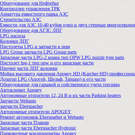
Оборудование для Нефтебаз
Контроллер управления ТРК
Арматура емкостного парка АЗС
Строительство АЗС
Емкости для АЗС 10-40 кубов одно и двух стенные многосекци
Оборудование для АГЗС ЛПГ
LPG насосы
Колонки ЛПГ
Пистолеты LPG и запчасти к ним
LPG Group запчасти LPG Group parts
Запасные части LPG-2 крана тип OPW LPG nozzle type parts
Пистолет lpg-1 тип opw и его запасные части
Прочие части ЛПГ колонки
Мойки высокого давления Apogey HD (Karcher HD) профессион
Дозатор LPG (Апогей, Шельф, Tatsuno) и его части
Оборудование для гаражей и собственного учета топлива
Автоклимат Apogey
Автономные отопители 12, 24 В и их части Parking heaters
Запчасти Webasto
запчасти Eberspacher
Автономные отопители APOGEY
Ремонт автономок Ebersparher и Webasto
Запасные части Планар
Запасные части Eberspacher Hydronic
Парковочные кондиционеры Apogey