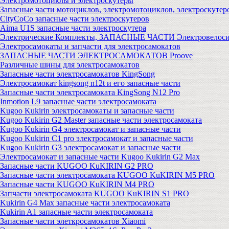
Электромотоциклы и электроскутеры
Запасные части мотоциклов, электромотоциклов, электроскутер
CityCoCo запасные части электроскутеров
Aima U1S запасные части электроскутера
Электрические Комплекты, ЗАПАСНЫЕ ЧАСТИ Электровелоси
Электросамокаты и запчасти для электросамокатов
ЗАПАСНЫЕ ЧАСТИ ЭЛЕКТРОСАМОКАТОВ Proove
Различные шины для электросамокатов
Запасные части электросамокатов KingSong
Электросамокат kingsong n12t и его запасные части
Запасные части электросамоката KingSong N12 Pro
Inmotion L9 запасные части электросамоката
Kugoo Kukirin электросамокаты и запасные части
Kugoo Kukirin G2 Master запасные части электросамоката
Kugoo Kukirin G4 электросамокат и запасные части
Kugoo Kukirin C1 pro электросамокат и запасные части
Kugoo Kukirin G3 электросамокат и запасные части
Электросамокат и запасные части Kugoo Kukirin G2 Max
Запасные части KUGOO KuKIRIN G2 PRO
Запасные части электросамоката KUGOO KuKIRIN M5 PRO
Запасные части KUGOO KuKIRIN M4 PRO
Запчасти электросамоката KUGOO KuKIRIN S1 PRO
Kukirin G4 Max запасные части электросамоката
Kukirin A1 запасные части электросамоката
Запасные части элеткросамокатов Xiaomi