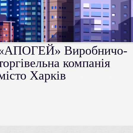
«АПОГЕЙ» Виробничо-
торгівельна компанія
місто Харків