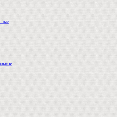
онные
альные