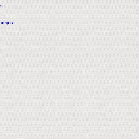
ов
педов