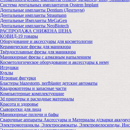
Система дентальных имплантатов Osstem Implant
Дентальные импланты Dentium (Дентиум)
Дентальные импланты Straumann
Дентальные Импланты MeGaGen
Дентальные импланты NeoBiotech
РАСПРОДАЖА СНИЖЕНА ЦЕНА
КОВИД-19 товары
Оборудование и аксессуары для косметологии
Керамические фрезы для маникюра
Твёрдосплавные фрезы для маникюра
Маникюрные фрезы с алмазным напылением
Косметологическое оборудование и аксессуары к нему
Игрушки
Куклы
Игровые фигурки
Бластеры blazestorm, nerfblaster детские автоматы
Квадрокоптеры и запасные части
Компьютерные комплектующие
3d принтеры и расходные материалы
Красота и здоровье
Сыворотки для лица
Маникюрные пилочи и бафы
Сварочные аппараты Аксессуары и Материалы д/сварки аккуму
Электромотоциклы, Электросамокаты, Электровелосипеды, Ин