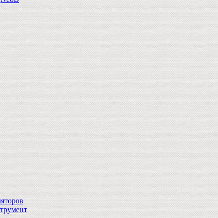
ляторов
струмент