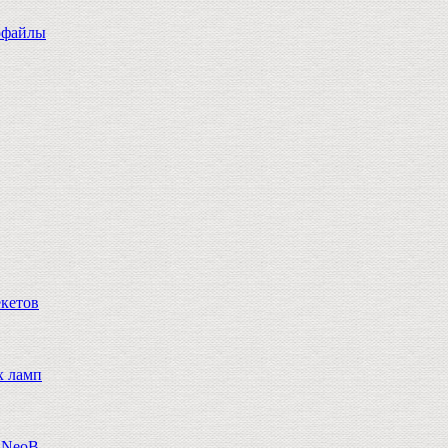
офайлы
екетов
х ламп
n,NeoB