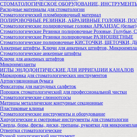
СТОМАТОЛОГИЧЕСКОЕ ОБОРУДОВАНИЕ, ИНСТРУМЕНТ
Расходные материалы для стоматологии
Стоматологический пломбировочный материал
ПОЛИРОВОЧНЫЕ РЕЗИНКИ, АБРАЗИВНЫЕ ГОЛОВКИ, П
Стоматологические полировочные головки АРКАНЗАС (белые)
Стоматологические Резинки полировочные Розовые, Голубые, 
Стоматологические Резинки полировочные РАЗНОЦВЕТНЫЕ
Стоматологические полировочные КИСТОЧКИ, ЩЕТОЧКИ, 
Анкерные штифты, Ключи для анкерных штифтов, Микроимпл
Стоматологические анкерные штифты
Ключи для анкерных штифтов
Микроимпланты
ИГЛЫ ЭНДОДОНТИЧЕСКИЕ ДЛЯ ИРРИГАЦИИ КАНАЛОВ
Маркировка для стоматологических инструментов
Артикуляционная бумага
Фиксаторы для нагрудных салфеток
Порошок стоматологический для профессиональной чистки
Стоматологические слюноотсосы
Матрицы металлические контурные секционные
Пластиковые клинья
Стоматологические инструменты и оборудование
Хирургические и смотровые инструменты для стоматологии
Сверла, боры, фрезы, диски, трепаны, рукоятки для микроимпла
Отвертки стоматологические
Ручной хирургический инструмент