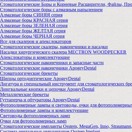
Стоматологические Боры и Корневые Расширители, Файлы, Пр
Стоматологические боры с алмазным напылением
Алмазные боры СИНЯЯ серия
Алмазные боры КРАСНАЯ серия
Алмазные боры ЗЕЛЕНАЯ серия
Алмазные боры ЖЕЛТАЯ серия
Алмазные боры ЧЕРНАЯ серия
Все для скалеров и апекслокаторов
Стоматологические скалеры, наконечники и насадки
Насадки хирургического скалера MECTRON WOODPECKER
Апекслокаторы и комплектующие
Стоматологические наконечники и запасные части
Стоматологические наконечники ApogeyDental
Стоматологические брекеты
Щипцы ортодонтические ApogeyDental
Лигатура и специальный инструмент для стоматологических бр
Лингвальные кнопки и цепочки ApogeyDental
Металлические брекеты
Гуттаперча и обтураторы ApogeyDental
Фотополимерные лампы и световоды, очки для фотополимерны
Фотополимерные лампы и комплектующие
Световоды фотополимерных ламп
Очки для фотополимерных ламп
Стоматологические импланты Osstem, MegaGen, Inno, Strauman
Система дентальных имплантатов Osstem Implant