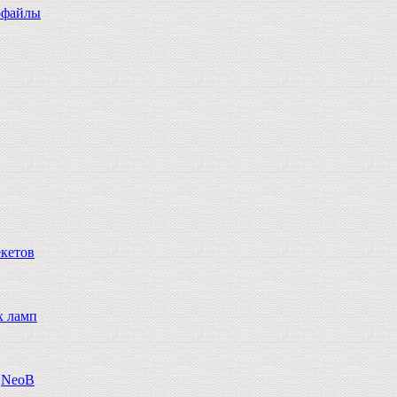
офайлы
екетов
х ламп
n,NeoB