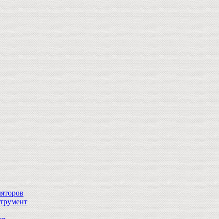
ляторов
струмент