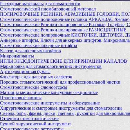
Расходные материалы для стоматологии
Стоматологический пломбировочный материал
ПОЛИРОВОЧНЫЕ РЕЗИНКИ, АБРАЗИВНЫЕ ГОЛОВКИ, П
Стоматологические полировочные головки АРКАНЗАС (белые)
Стоматологические Резинки полировочные Розовые, Голубые, 
Стоматологические Резинки полировочные РАЗНОЦВЕТНЫЕ
Стоматологические полировочные КИСТОЧКИ, ЩЕТОЧКИ, 
Анкерные штифты, Ключи для анкерных штифтов, Микроимпл
Стоматологические анкерные штифты
Ключи для анкерных штифтов
Микроимпланты
ИГЛЫ ЭНДОДОНТИЧЕСКИЕ ДЛЯ ИРРИГАЦИИ КАНАЛОВ
Маркировка для стоматологических инструментов
Артикуляционная бумага
Фиксаторы для нагрудных салфеток
Порошок стоматологический для профессиональной чистки
Стоматологические слюноотсосы
Матрицы металлические контурные секционные
Пластиковые клинья
Стоматологические инструменты и оборудование
Хирургические и смотровые инструменты для стоматологии
Сверла, боры, фрезы, диски, трепаны, рукоятки для микроимпла
Отвертки стоматологические
Ручной хирургический инструмент
Стоматологические ретракторы