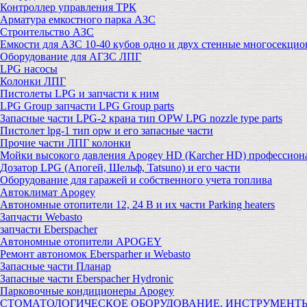
Контроллер управления ТРК
Арматура емкостного парка АЗС
Строительство АЗС
Емкости для АЗС 10-40 кубов одно и двух стенные многосекци
Оборудование для АГЗС ЛПГ
LPG насосы
Колонки ЛПГ
Пистолеты LPG и запчасти к ним
LPG Group запчасти LPG Group parts
Запасные части LPG-2 крана тип OPW LPG nozzle type parts
Пистолет lpg-1 тип opw и его запасные части
Прочие части ЛПГ колонки
Мойки высокого давления Apogey HD (Karcher HD) профессион
Дозатор LPG (Апогей, Шельф, Tatsuno) и его части
Оборудование для гаражей и собственного учета топлива
Автоклимат Apogey
Автономные отопители 12, 24 В и их части Parking heaters
Запчасти Webasto
запчасти Eberspacher
Автономные отопители APOGEY
Ремонт автономок Ebersparher и Webasto
Запасные части Планар
Запасные части Eberspacher Hydronic
Парковочные кондиционеры Apogey
СТОМАТОЛОГИЧЕСКОЕ ОБОРУДОВАНИЕ, ИНСТРУМЕНТ