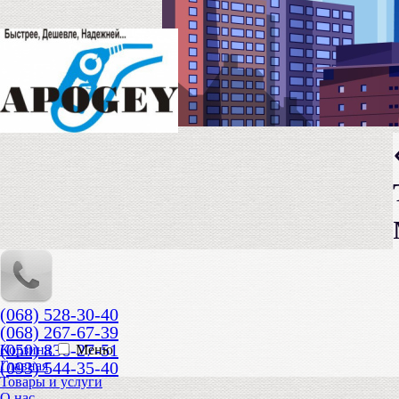
(068) 528-30-40
(068) 267-67-39
(050) 836-27-51
Корзина
Меню
(093) 544-35-40
Главная
Товары и услуги
О нас