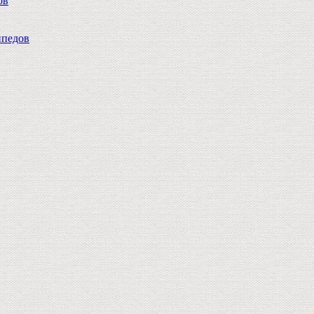
ов
педов