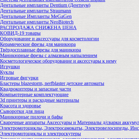
Дентальные импланты Dentium (Дентиум)
Дентальные импланты Straumann
Дентальные Импланты MeGaGen
Дентальные импланты NeoBiotech
РАСПРОДАЖА СНИЖЕНА ЦЕНА
КОВИД-19 товары
Оборудование и аксессуары для косметологии
Керамические фрезы для маникюра
Твёрдосплавные фрезы для маникюра
Маникюрные фрезы с алмазным напылением
Косметологическое оборудование и аксессуары к нему
Игрушки
Куклы
Игровые фигурки
Бластеры blazestorm, nerfblaster детские автоматы
Квадрокоптеры и запасные части
Компьютерные комплектующие
3d принтеры и расходные материалы
Красота и здоровье
Сыворотки для лица
Маникюрные пилочи и бафы
Сварочные аппараты Аксессуары и Материалы д/сварки аккуму
Электромотоциклы, Электросамокаты, Электровелосипеды, Ин
Электромотоциклы и электроскутеры