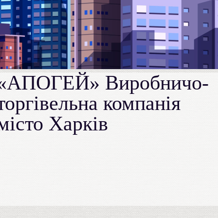
«АПОГЕЙ» Виробничо-
торгівельна компанія
місто Харків