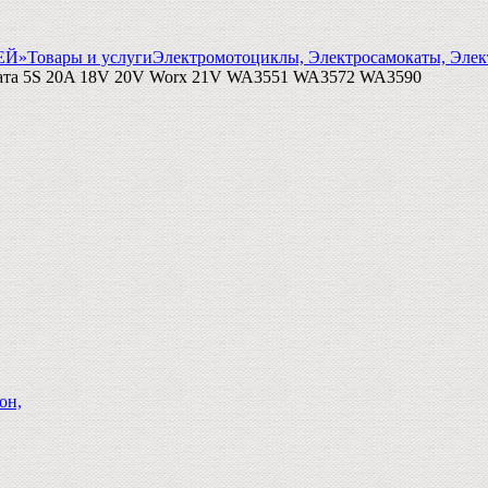
ГЕЙ»
Товары и услуги
Электромотоциклы, Электросамокаты, Элек
та 5S 20A 18V 20V Worx 21V WA3551 WA3572 WA3590
он,