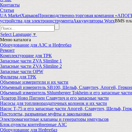
Контакты
Статьи
UA Market
Харьков
Производственно-торговая компания «АПО
устройства для электроинструмента
Аккумуляторы Worx
BMS пла
Select Language
▼
Меню
каталога
Оборудование для АЗС и Нефтебаз
Ремонт
Комплектующие для ТРК
Запасные части ZVA Slimline 1
Запасные части ZVA Slimline 2
Запасные части OPW
Фильтры для ТРК
Объемные измерители и их части
Объемный измеритель SB100, Шельф, Славутич, Апогей, Геркон
Обьемный измеритель Shlumberger Tokheim и его запасные части
Дозатор Ново Пигнен Славутич и его запасные части
Насосы для топливораздаточных колонок и их части
Насос Т-75 и его запасные части Апогей, Славутич, Шельф, Герк
Пистолеты, разрывные муфты и закольцовки
Электромагнитные клапаны и генераторы импульсов
Блок-пункты контейнерные АЗС
Оборудование для Нефтебаз