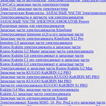
Запасные части мотоциклов, электромотоциклов, электроскутер
CityCoCo запасные части электроскутеров
Aima U1S запасные части электроскутера
Электрические Комплекты, ЗАПАСНЫЕ ЧАСТИ Электровелоси
Электросамокаты и запчасти для электросамокатов
ЗАПАСНЫЕ ЧАСТИ ЭЛЕКТРОСАМОКАТОВ Proove
Различные шины для электросамокатов
Запасные части электросамокатов KingSong
Электросамокат kingsong n12t и его запасные части
Запасные части электросамоката KingSong N12 Pro
Inmotion L9 запасные части электросамоката
Kugoo Kukirin электросамокаты и запасные части
Kugoo Kukirin G2 Master запасные части электросамоката
Kugoo Kukirin G4 электросамокат и запасные части
Kugoo Kukirin C1 pro электросамокат и запасные части
Kugoo Kukirin G3 электросамокат и запасные части
Электросамокат и запасные части Kugoo Kukirin G2 Max
Запасные части KUGOO KuKIRIN G2 PRO
Запасные части электросамоката KUGOO KuKIRIN M5 PRO
Запасные части KUGOO KuKIRIN M4 PRO
Запчасти электросамоката KUGOO KuKIRIN S1 PRO
Kukirin G4 Max запасные части электросамоката
Kukirin A1 запасные части электросамоката
Запасные части элеткросамокатов Xiaomi
Электросамокат Xiaomi M365, 1S, Pro, Pro2 и его запасные части