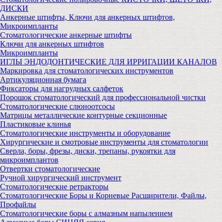
ДИСКИ
Анкерные штифты, Ключи для анкерных штифтов,
Микроимпланты
Стоматологические анкерные штифты
Ключи для анкерных штифтов
Микроимпланты
ИГЛЫ ЭНДОДОНТИЧЕСКИЕ ДЛЯ ИРРИГАЦИИ КАНАЛОВ
Маркировка для стоматологических инструментов
Артикуляционная бумага
Фиксаторы для нагрудных салфеток
Порошок стоматологический для профессиональной чистки
Стоматологические слюноотсосы
Матрицы металлические контурные секционные
Пластиковые клинья
Стоматологические инструменты и оборудование
Хирургические и смотровые инструменты для стоматологии
Сверла, боры, фрезы, диски, трепаны, рукоятки для
микроимплантов
Отвертки стоматологические
Ручной хирургический инструмент
Стоматологические ретракторы
Стоматологические Боры и Корневые Расширители, Файлы,
Профайлы
Стоматологические боры с алмазным напылением