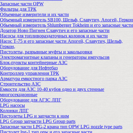
Запасные части OPW
Фильтры для ТРК
Объемные измерители и их части
Объемный измеритель SB100, Шельф, Славутич, Апогей, Геркон
Обьемный измеритель Shlumberger Tokheim и его запасные части
Дозатор Ново Пигнен Славутич и его запасные части
Насосы для топливораздаточных колонок и их части
Насос Т-75 и его запасные части Апогей, Славутич, Шельф,
Геркон,
Пистолеты, разрывные муфты и закольцовки
Электромагнитные клапаны и генераторы импульсов
Блок-пункты контейнерные АЗС
Оборудование для Нефтебаз
Контроллер управления ТРК
Арматура емкостного парка АЗС
Строительство АЗС
Емкости для АЗС 10-40 кубов одно и двух стенные
многосекционные
Оборудование для АГЗС ЛПГ
LPG насосы
Колонки ЛПГ
Пистолеты LPG и запчасти к ним
LPG Group запчасти LPG Group parts
Запасные части LPG-2 крана тип OPW LPG nozzle type parts
Пистолет lpg-1 тип opw и его запасные части