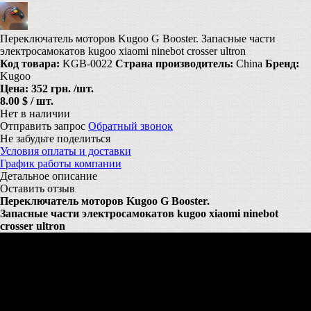
Переключатель моторов Kugoo G Booster. Запасные части
электросамокатов kugoo xiaomi ninebot crosser ultron
Код товара:
KGB-0022
Страна производитель:
China
Бренд:
Kugoo
Цена:
352 грн.
/шт.
8.00 $ / шт.
Нет в наличии
Отправить запрос
Обратный звонок
Не забудьте поделиться
Условия оплаты и доставки
График работы компании
Детальное описание
Оставить отзыв
Переключатель моторов Kugoo G Booster.
Запасные части электросамокатов kugoo xiaomi ninebot
crosser ultron