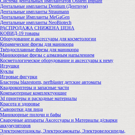
Система дентальных имплантатов Osstem Implant
Дентальные импланты Dentium (Дентиум)
Дентальные импланты Straumann
Дентальные Импланты MeGaGen
Дентальные импланты NeoBiotech
РАСПРОДАЖА СНИЖЕНА ЦЕНА
КОВИД-19 товары
Оборудование и аксессуары для косметологии
Керамические фрезы для маникюра
Твёрдосплавные фрезы для маникюра
Маникюрные фрезы с алмазным напылением
Косметологическое оборудование и аксессуары к нему
Игрушки
Куклы
Игровые фигурки
Бластеры blazestorm, nerfblaster детские автоматы
Квадрокоптеры и запасные части
Компьютерные комплектующие
3d принтеры и расходные материалы
Красота и здоровье
Сыворотки для лица
Маникюрные пилочи и бафы
Сварочные аппараты Аксессуары и Материалы д/сварки
аккумуляторов
Электромотоциклы, Электросамокаты, Электровелосипеды,