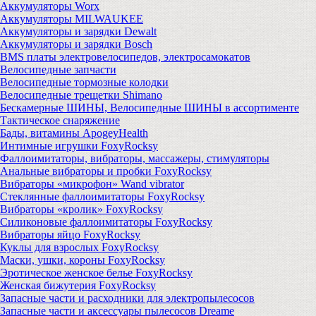
Аккумуляторы Worx
Аккумуляторы MILWAUKEE
Аккумуляторы и зарядки Dewalt
Аккумуляторы и зарядки Bosch
BMS платы электровелосипедов, электросамокатов
Велосипедные запчасти
Велосипедные тормозные колодки
Велосипедные трещетки Shimano
Бескамерные ШИНЫ, Велосипедные ШИНЫ в ассортименте
Тактическое снаряжение
Бады, витамины ApogeyHealth
Интимные игрушки FoxyRocksy
Фаллоимитаторы, вибраторы, массажеры, стимуляторы
Анальные вибраторы и пробки FoxyRocksy
Вибраторы «микрофон» Wand vibrator
Стеклянные фаллоимитаторы FoxyRocksy
Вибраторы «кролик» FoxyRocksy
Силиконовые фаллоимитаторы FoxyRocksy
Вибраторы яйцо FoxyRocksy
Куклы для взрослых FoxyRocksy
Маски, ушки, короны FoxyRocksy
Эротическое женское белье FoxyRocksy
Женская бижутерия FoxyRocksy
Запасные части и расходники для электропылесосов
Запасные части и аксессуары пылесосов Dreame