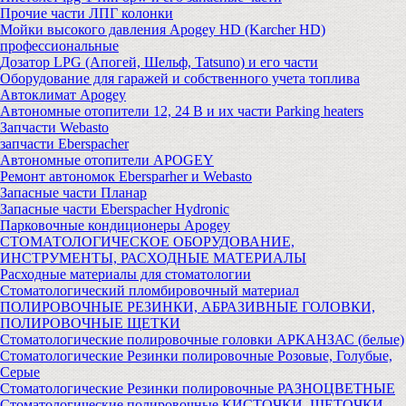
Прочие части ЛПГ колонки
Мойки высокого давления Apogey HD (Karcher HD)
профессиональные
Дозатор LPG (Апогей, Шельф, Tatsuno) и его части
Оборудование для гаражей и собственного учета топлива
Автоклимат Apogey
Автономные отопители 12, 24 В и их части Parking heaters
Запчасти Webasto
запчасти Eberspacher
Автономные отопители APOGEY
Ремонт автономок Ebersparher и Webasto
Запасные части Планар
Запасные части Eberspacher Hydronic
Парковочные кондиционеры Apogey
СТОМАТОЛОГИЧЕСКОЕ ОБОРУДОВАНИЕ,
ИНСТРУМЕНТЫ, РАСХОДНЫЕ МАТЕРИАЛЫ
Расходные материалы для стоматологии
Стоматологический пломбировочный материал
ПОЛИРОВОЧНЫЕ РЕЗИНКИ, АБРАЗИВНЫЕ ГОЛОВКИ,
ПОЛИРОВОЧНЫЕ ЩЕТКИ
Стоматологические полировочные головки АРКАНЗАС (белые)
Стоматологические Резинки полировочные Розовые, Голубые,
Серые
Стоматологические Резинки полировочные РАЗНОЦВЕТНЫЕ
Стоматологические полировочные КИСТОЧКИ, ЩЕТОЧКИ,