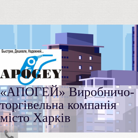
«АПОГЕЙ» Виробничо-
торгівельна компанія
місто Харків