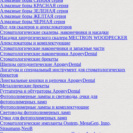
Алмазные боры СИНЯЯ серия
Алмазные боры КРАСНАЯ серия
Алмазные боры ЗЕЛЕНАЯ серия
Алмазные боры ЖЕЛТАЯ серия
Алмазные боры ЧЕРНАЯ серия
Все для скалеров и апекслокаторов
Стоматологические скалеры, наконечники и насадки
Насадки хирургического скалера MECTRON WOODPECKER
Апекслокаторы и комплектующие
Стоматологические наконечники и запасные части
Стоматологические наконечники ApogeyDental
Стоматологические брекеты
Щипцы ортодонтические ApogeyDental
Лигатура и специальный инструмент для стоматологических
брекетов
Лингвальные кнопки и цепочки ApogeyDental
Металлические брекеты
Гуттаперча и обтураторы ApogeyDental
Фотополимерные лампы и световоды, очки для
фотополимерных ламп
Фотополимерные лампы и комплектующие
Световоды фотополимерных ламп
Очки для фотополимерных ламп
Стоматологические импланты Osstem, MegaGen, Inno,
Straumann,NeoB