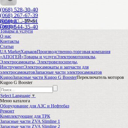
(068) 528-30-40
(068) 267-67-39
(050) 836-27-51
Корзина
Меню
(093) 544-35-40
Главная
Товары и услуги
О нас
Контакты
Статьи
UA Market
Харьков
Производственно-торговая компания
«АПОГЕЙ»
Товары и услуги
Электромотоциклы,
Электросамокаты, Электровелосипеды,
Инструмент
Электросамокаты и запчасти для
электросамокатов
Запасные части электросамокатов
Kugoo
Запасные части Kugoo G Booster
Переключатель моторов
Kugoo G Booster
Select Language
▼
Меню
каталога
Оборудование для АЗС и Нефтебаз
Ремонт
Комплектующие для ТРК
Запасные части ZVA Slimline 1
Запасные части ZVA Slimline 2