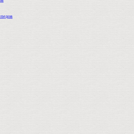
ов
педов