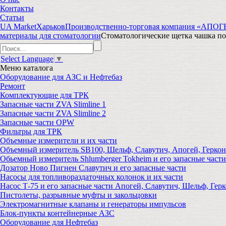
Контакты
Статьи
UA Market
Харьков
Производственно-торговая компания «АПО
материалы для стоматологии
Стоматологические щетка чашка по
Select Language
▼
Меню
каталога
Оборудование для АЗС и Нефтебаз
Ремонт
Комплектующие для ТРК
Запасные части ZVA Slimline 1
Запасные части ZVA Slimline 2
Запасные части OPW
Фильтры для ТРК
Объемные измерители и их части
Объемный измеритель SB100, Шельф, Славутич, Апогей, Геркон
Обьемный измеритель Shlumberger Tokheim и его запасные части
Дозатор Ново Пигнен Славутич и его запасные части
Насосы для топливораздаточных колонок и их части
Насос Т-75 и его запасные части Апогей, Славутич, Шельф, Герк
Пистолеты, разрывные муфты и закольцовки
Электромагнитные клапаны и генераторы импульсов
Блок-пункты контейнерные АЗС
Оборудование для Нефтебаз