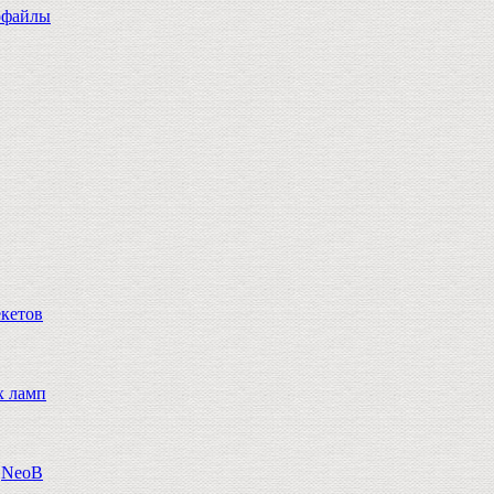
офайлы
екетов
х ламп
n,NeoB