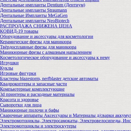
Дентальные импланты Dentium (Дентиум)
Дентальные импланты Straumann
Дентальные Импланты MeGaGen
Дентальные импланты NeoBiotech
РАСПРОДАЖА СНИЖЕНА ЦЕНА
КОВИД-19 товары
Оборудование и аксессуары для косметологии
Керамические фрезы для маникюра
Твёрдосплавные фрезы для маникюра
Маникюрные фрезы с алмазным напылением
Косметологическое оборудование и аксессуары к нему
Игрушки
Куклы
Игровые фигурки
Бластеры blazestorm, nerfblaster детские автоматы
Квадрокоптеры и запасные части
Компьютерные комплектующие
3d принтеры и расходные материалы
Красота и здоровье
Сыворотки для лица
Маникюрные пилочи и бафы
Сварочные аппараты Аксессуары и Материалы д/сварки аккуму
Электромотоциклы, Электросамокаты, Электровелосипеды, Ин
Электромотоциклы и электроскутеры