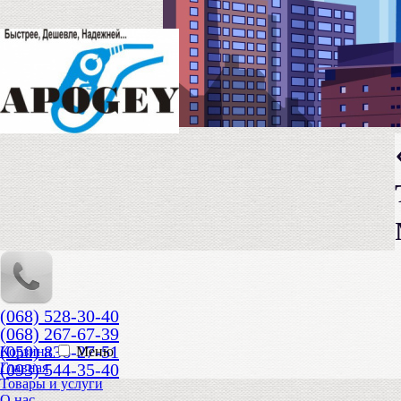
(068) 528-30-40
(068) 267-67-39
(050) 836-27-51
Корзина
Меню
(093) 544-35-40
Главная
Товары и услуги
О нас