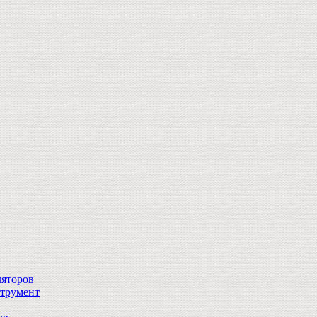
ляторов
струмент