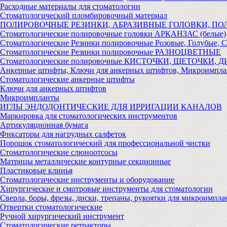
Расходные материалы для стоматологии
Стоматологический пломбировочный материал
ПОЛИРОВОЧНЫЕ РЕЗИНКИ, АБРАЗИВНЫЕ ГОЛОВКИ, П
Стоматологические полировочные головки АРКАНЗАС (белые)
Стоматологические Резинки полировочные Розовые, Голубые, 
Стоматологические Резинки полировочные РАЗНОЦВЕТНЫЕ
Стоматологические полировочные КИСТОЧКИ, ЩЕТОЧКИ, 
Анкерные штифты, Ключи для анкерных штифтов, Микроимпл
Стоматологические анкерные штифты
Ключи для анкерных штифтов
Микроимпланты
ИГЛЫ ЭНДОДОНТИЧЕСКИЕ ДЛЯ ИРРИГАЦИИ КАНАЛОВ
Маркировка для стоматологических инструментов
Артикуляционная бумага
Фиксаторы для нагрудных салфеток
Порошок стоматологический для профессиональной чистки
Стоматологические слюноотсосы
Матрицы металлические контурные секционные
Пластиковые клинья
Стоматологические инструменты и оборудование
Хирургические и смотровые инструменты для стоматологии
Сверла, боры, фрезы, диски, трепаны, рукоятки для микроимпла
Отвертки стоматологические
Ручной хирургический инструмент
Стоматологические ретракторы