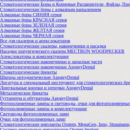
Стоматологические Боры и Корневые Расширители, Файлы, Пр
Стоматологические боры с алмазным напылением
Алмазные боры СИНЯЯ серия
Алмазные боры КРАСНАЯ серия
Алмазные боры ЗЕЛЕНАЯ серия
Алмазные боры ЖЕЛТАЯ серия
Алмазные боры ЧЕРНАЯ серия
Все для скалеров и апекслокаторов
Стоматологические скалеры, наконечники и насадки
Насадки хирургического скалера MECTRON WOODPECKER
Апекслокаторы и комплектующие
Стоматологические наконечники и запасные части
Стоматологические наконечники ApogeyDental
Стоматологические брекеты
Щипцы ортодонтические ApogeyDental
Лигатура и специальный инструмент для стоматологических бр
Лингвальные кнопки и цепочки ApogeyDental
Металлические брекеты
Гуттаперча и обтураторы ApogeyDental
Фотополимерные лампы и световоды, очки для фотополимерны
Фотополимерные лампы и комплектующие
Световоды фотополимерных ламп
Очки для фотополимерных ламп
Стоматологические импланты Osstem, MegaGen, Inno, Strauman
Система дентальных имплантатов Osstem Implant