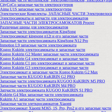
Запасные части мотоциклов, электромотоциклов, электроскутер
CityCoCo запасные части электроскутеров
Aima U1S запасные части электроскутера
Электрические Комплекты, ЗАПАСНЫЕ ЧАСТИ Электровелоси
Электросамокаты и запчасти для электросамокатов
ЗАПАСНЫЕ ЧАСТИ ЭЛЕКТРОСАМОКАТОВ Proove
Различные шины для электросамокатов
Запасные части электросамокатов KingSong
Электросамокат kingsong n12t и его запасные части
Запасные части электросамоката KingSong N12 Pro
Inmotion L9 запасные части электросамоката
Kugoo Kukirin электросамокаты и запасные части
Kugoo Kukirin G2 Master запасные части электросамоката
Kugoo Kukirin G4 электросамокат и запасные части
Kugoo Kukirin C1 pro электросамокат и запасные части
Kugoo Kukirin G3 электросамокат и запасные части
Электросамокат и запасные части Kugoo Kukirin G2 Max
Запасные части KUGOO KuKIRIN G2 PRO
Запасные части электросамоката KUGOO KuKIRIN M5 PRO
Запасные части KUGOO KuKIRIN M4 PRO
Запчасти электросамоката KUGOO KuKIRIN S1 PRO
Kukirin G4 Max запасные части электросамоката
Kukirin A1 запасные части электросамоката
Запасные части элеткросамокатов Xiaomi
Электросамокат Xiaomi M365, 1S, Pro, Pro2 и его запасные части