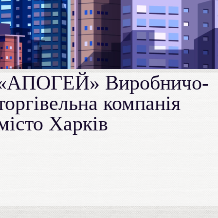
«АПОГЕЙ» Виробничо-
торгівельна компанія
місто Харків