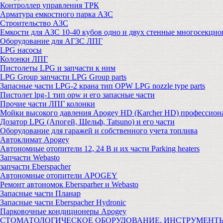
Контроллер управления ТРК
Арматура емкостного парка АЗС
Строительство АЗС
Емкости для АЗС 10-40 кубов одно и двух стенные многосекци
Оборудование для АГЗС ЛПГ
LPG насосы
Колонки ЛПГ
Пистолеты LPG и запчасти к ним
LPG Group запчасти LPG Group parts
Запасные части LPG-2 крана тип OPW LPG nozzle type parts
Пистолет lpg-1 тип opw и его запасные части
Прочие части ЛПГ колонки
Мойки высокого давления Apogey HD (Karcher HD) профессион
Дозатор LPG (Апогей, Шельф, Tatsuno) и его части
Оборудование для гаражей и собственного учета топлива
Автоклимат Apogey
Автономные отопители 12, 24 В и их части Parking heaters
Запчасти Webasto
запчасти Eberspacher
Автономные отопители APOGEY
Ремонт автономок Ebersparher и Webasto
Запасные части Планар
Запасные части Eberspacher Hydronic
Парковочные кондиционеры Apogey
СТОМАТОЛОГИЧЕСКОЕ ОБОРУДОВАНИЕ, ИНСТРУМЕНТ