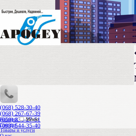
(068) 528-30-40
(068) 267-67-39
(050) 836-27-51
Корзина
Меню
(093) 544-35-40
Главная
Товары и услуги
О нас