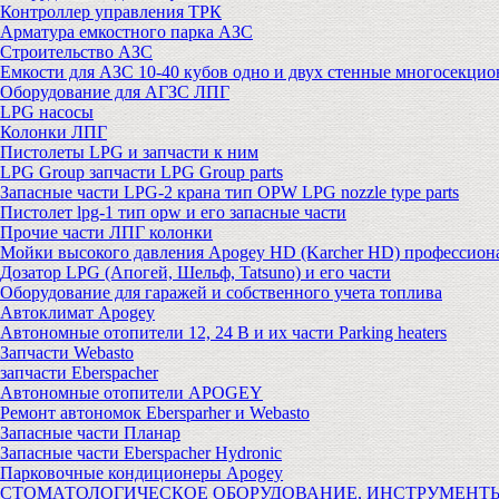
Контроллер управления ТРК
Арматура емкостного парка АЗС
Строительство АЗС
Емкости для АЗС 10-40 кубов одно и двух стенные многосекци
Оборудование для АГЗС ЛПГ
LPG насосы
Колонки ЛПГ
Пистолеты LPG и запчасти к ним
LPG Group запчасти LPG Group parts
Запасные части LPG-2 крана тип OPW LPG nozzle type parts
Пистолет lpg-1 тип opw и его запасные части
Прочие части ЛПГ колонки
Мойки высокого давления Apogey HD (Karcher HD) профессион
Дозатор LPG (Апогей, Шельф, Tatsuno) и его части
Оборудование для гаражей и собственного учета топлива
Автоклимат Apogey
Автономные отопители 12, 24 В и их части Parking heaters
Запчасти Webasto
запчасти Eberspacher
Автономные отопители APOGEY
Ремонт автономок Ebersparher и Webasto
Запасные части Планар
Запасные части Eberspacher Hydronic
Парковочные кондиционеры Apogey
СТОМАТОЛОГИЧЕСКОЕ ОБОРУДОВАНИЕ, ИНСТРУМЕНТ