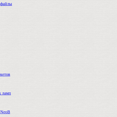
офайлы
екетов
х ламп
n,NeoB