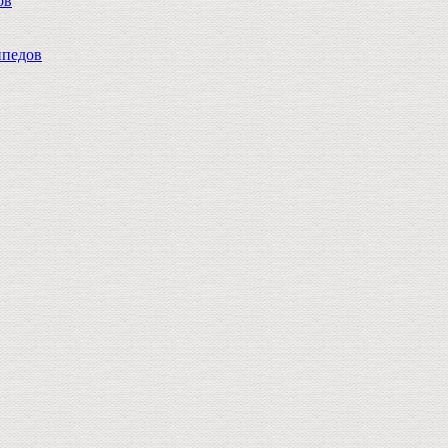
ов
педов