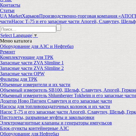
Контакты
Статьи
UA Market
Харьков
Производственно-торговая компания «АПО
части
Насос Т-75 и его запасные части Апогей, Славутич, Шельф,
Select Language
▼
Меню
каталога
Оборудование для АЗС и Нефтебаз
Ремонт
Комплектующие для ТРК
Запасные части ZVA Slimline 1
Запасные части ZVA Slimline 2
Запасные части OPW
Фильтры для ТРК
Объемные измерители и их части
Объемный измеритель SB100, Шельф, Славутич, Апогей, Геркон
Обьемный измеритель Shlumberger Tokheim и его запасные части
Дозатор Ново Пигнен Славутич и его запасные части
Насосы для топливораздаточных колонок и их части
Насос Т-75 и его запасные части Апогей, Славутич, Шельф, Герк
Пистолеты, разрывные муфты и закольцовки
Электромагнитные клапаны и генераторы импульсов
Блок-пункты контейнерные АЗС
Оборудование для Нефтебаз