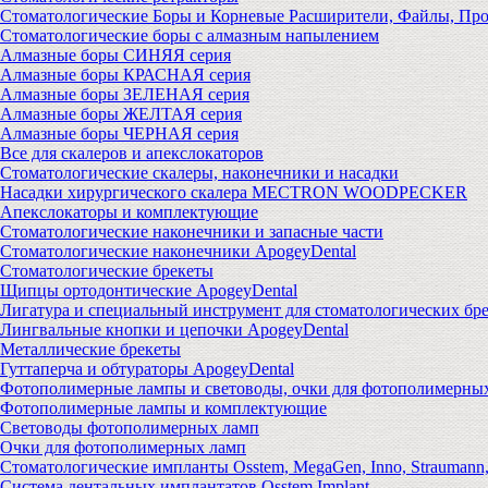
Стоматологические Боры и Корневые Расширители, Файлы, Пр
Стоматологические боры с алмазным напылением
Алмазные боры СИНЯЯ серия
Алмазные боры КРАСНАЯ серия
Алмазные боры ЗЕЛЕНАЯ серия
Алмазные боры ЖЕЛТАЯ серия
Алмазные боры ЧЕРНАЯ серия
Все для скалеров и апекслокаторов
Стоматологические скалеры, наконечники и насадки
Насадки хирургического скалера MECTRON WOODPECKER
Апекслокаторы и комплектующие
Стоматологические наконечники и запасные части
Стоматологические наконечники ApogeyDental
Стоматологические брекеты
Щипцы ортодонтические ApogeyDental
Лигатура и специальный инструмент для стоматологических бр
Лингвальные кнопки и цепочки ApogeyDental
Металлические брекеты
Гуттаперча и обтураторы ApogeyDental
Фотополимерные лампы и световоды, очки для фотополимерны
Фотополимерные лампы и комплектующие
Световоды фотополимерных ламп
Очки для фотополимерных ламп
Стоматологические импланты Osstem, MegaGen, Inno, Strauman
Система дентальных имплантатов Osstem Implant