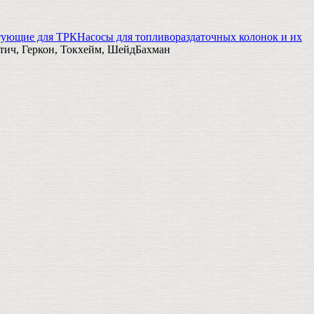
тующие для ТРК
Насосы для топливораздаточных колонок и их
тич, Геркон, Токхейм, ШейдБахман