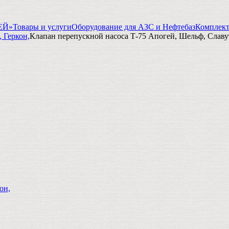
ГЕЙ»
Товары и услуги
Оборудование для АЗС и Нефтебаз
Комплек
 Геркон,
Клапан перепускной насоса Т-75 Апогей, Шельф, Славу
он,