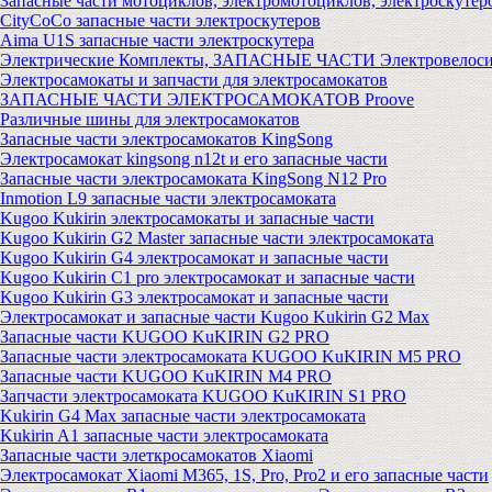
Запасные части мотоциклов, электромотоциклов, электроскутер
CityCoCo запасные части электроскутеров
Aima U1S запасные части электроскутера
Электрические Комплекты, ЗАПАСНЫЕ ЧАСТИ Электровелоси
Электросамокаты и запчасти для электросамокатов
ЗАПАСНЫЕ ЧАСТИ ЭЛЕКТРОСАМОКАТОВ Proove
Различные шины для электросамокатов
Запасные части электросамокатов KingSong
Электросамокат kingsong n12t и его запасные части
Запасные части электросамоката KingSong N12 Pro
Inmotion L9 запасные части электросамоката
Kugoo Kukirin электросамокаты и запасные части
Kugoo Kukirin G2 Master запасные части электросамоката
Kugoo Kukirin G4 электросамокат и запасные части
Kugoo Kukirin C1 pro электросамокат и запасные части
Kugoo Kukirin G3 электросамокат и запасные части
Электросамокат и запасные части Kugoo Kukirin G2 Max
Запасные части KUGOO KuKIRIN G2 PRO
Запасные части электросамоката KUGOO KuKIRIN M5 PRO
Запасные части KUGOO KuKIRIN M4 PRO
Запчасти электросамоката KUGOO KuKIRIN S1 PRO
Kukirin G4 Max запасные части электросамоката
Kukirin A1 запасные части электросамоката
Запасные части элеткросамокатов Xiaomi
Электросамокат Xiaomi M365, 1S, Pro, Pro2 и его запасные части