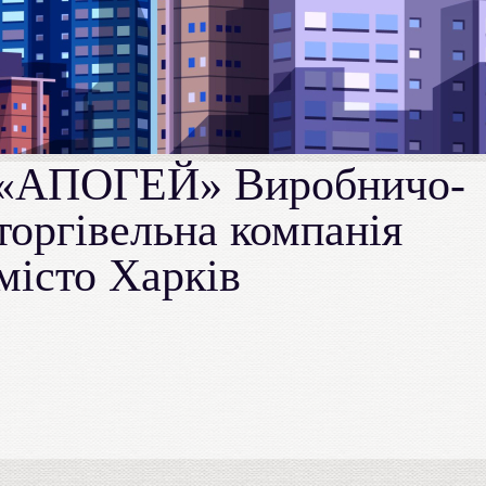
«АПОГЕЙ» Виробничо-
торгівельна компанія
місто Харків