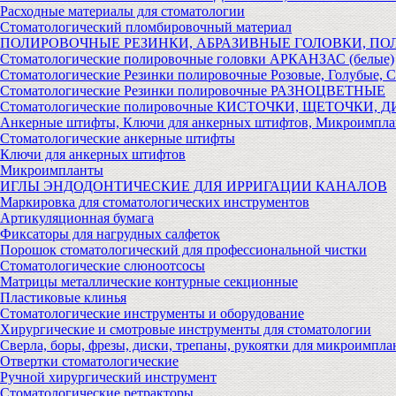
Расходные материалы для стоматологии
Стоматологический пломбировочный материал
ПОЛИРОВОЧНЫЕ РЕЗИНКИ, АБРАЗИВНЫЕ ГОЛОВКИ, П
Стоматологические полировочные головки АРКАНЗАС (белые)
Стоматологические Резинки полировочные Розовые, Голубые, 
Стоматологические Резинки полировочные РАЗНОЦВЕТНЫЕ
Стоматологические полировочные КИСТОЧКИ, ЩЕТОЧКИ, 
Анкерные штифты, Ключи для анкерных штифтов, Микроимпл
Стоматологические анкерные штифты
Ключи для анкерных штифтов
Микроимпланты
ИГЛЫ ЭНДОДОНТИЧЕСКИЕ ДЛЯ ИРРИГАЦИИ КАНАЛОВ
Маркировка для стоматологических инструментов
Артикуляционная бумага
Фиксаторы для нагрудных салфеток
Порошок стоматологический для профессиональной чистки
Стоматологические слюноотсосы
Матрицы металлические контурные секционные
Пластиковые клинья
Стоматологические инструменты и оборудование
Хирургические и смотровые инструменты для стоматологии
Сверла, боры, фрезы, диски, трепаны, рукоятки для микроимпла
Отвертки стоматологические
Ручной хирургический инструмент
Стоматологические ретракторы