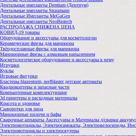
Дентальные импланты Dentium (Дентиум)
Дентальные импланты Straumann
Дентальные Импланты MeGaGen
Дентальные импланты NeoBiotech
РАСПРОДАЖА СНИЖЕНА ЦЕНА
КОВИД-19 товары
Оборудование и аксессуары для косметологии
Керамические фрезы для маникюра
Твёрдосплавные фрезы для маникюра
Маникюрные фрезы с алмазным напылением
Косметологическое оборудование и аксессуары к нему
Игрушки
Куклы
Игровые фигурки
Бластеры blazestorm, nerfblaster детские автоматы
Квадрокоптеры и запасные части
Компьютерные комплектующие
3d принтеры и расходные материалы
Красота и здоровье
Сыворотки для лица
Маникюрные пилочи и бафы
Сварочные аппараты Аксессуары и Материалы д/сварки аккуму
Электромотоциклы, Электросамокаты, Электровелосипеды, Ин
Электромотоциклы и электроскутеры